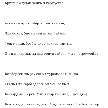
Қорғаған жаудан халқын қару ұстап…
Астасқан Арқа, Сібір жерін жайлап,
Жаз болса, бие менен інген байлап.
Теңге атып, бозбалалар көкпар тартып,
Ән шырқар ақындары топта сайрап, – деп суреттейді.
Қожаберген жырау өзі ол туралы баянында:
«Танытып сарбаздарға оң мен солын,
Басқардым Керей-Уақ, татар қолын», – дейді
[4]
.
Бұл жолдар жоғарыдағы Сейдек немесе Сәтбек батыр