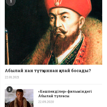
1
Абылай хан тұтқыннан қалай босады?
22.01.2021
2
«Көшпенділер» фильміндегі
Абылай тұлғасы
22.09.2020