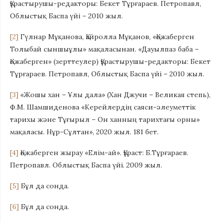
Құрастырушы-редакторы: Бекет Тұрғараев. Петропавл,
Облыстық Баспа үйi – 2010 жыл.
[2]
Гүлнар Мұқанова, Қайролла Мұқанов, «Қожаберген
Толыбай сыншыұлы» мақаласынан. «Дауылпаз баба –
Қожаберген» (зерттеулер) Құрастырушы-редакторы: Бекет
Тұрғараев. Петропавл, Облыстық Баспа үйi – 2010 жыл.
[3]
«Жошы хан – Ұлы дала» (Хан Джучи – Великая степь),
Ф.М. Шамшиденова «Керейлердің саяси-әлеуметтік
тарихы және Тұғырыл – Он ханның тарихтағы орны»
мақаласы. Нұр-Сұлтан», 2020 жыл. 181 бет.
[4]
Қожаберген жырау «Елiм-ай». Құраст: Б.Тұрғараев.
Петропавл. Облыстық Баспа үйi. 2009 жыл.
[5]
Бұл да сонда.
[6]
Бұл да сонда.