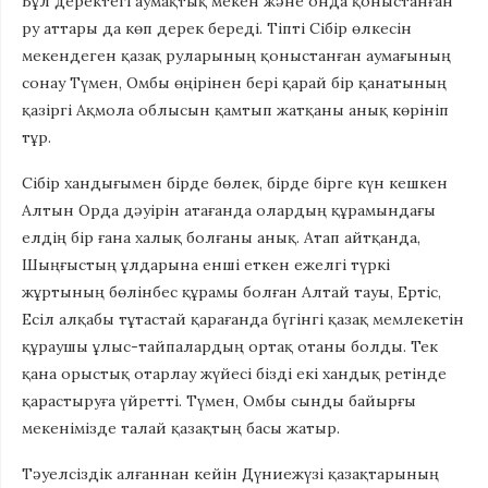
Бұл деректегі аумақтық мекен және онда қоныстанған
ру аттары да көп дерек береді. Тіпті Сібір өлкесін
мекендеген қазақ руларының қоныстанған аумағының
сонау Түмен, Омбы өңірінен бері қарай бір қанатының
қазіргі Ақмола облысын қамтып жатқаны анық көрініп
тұр.
Сібір хандығымен бірде бөлек, бірде бірге күн кешкен
Алтын Орда дәуірін атағанда олардың құрамындағы
елдің бір ғана халық болғаны анық. Атап айтқанда,
Шыңғыстың ұлдарына енші еткен ежелгі түркі
жұртының бөлінбес құрамы болған Алтай тауы, Ертіс,
Есіл алқабы тұтастай қарағанда бүгінгі қазақ мемлекетін
құраушы ұлыс-тайпалардың ортақ отаны болды. Тек
қана орыстық отарлау жүйесі бізді екі хандық ретінде
қарастыруға үйретті. Түмен, Омбы сынды байырғы
мекенімізде талай қазақтың басы жатыр.
Тәуелсіздік алғаннан кейін Дүниежүзі қазақтарының