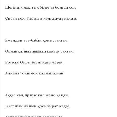
Шегіндік мылтық бізде аз болған соң,
Сибан көл, Тарышы көлі жауда қалды.
Ежелден ата-бабам қоныстанған,
Орманда, ішкі ашыққа қыстау салған.
Ертіске Омбы өзені құяр жерін,
Айнала тоғаймен қалмақ алған.
Аққас көл, Қарақас көл және қалды,
Жастабан жалын қоса ойрат алды.