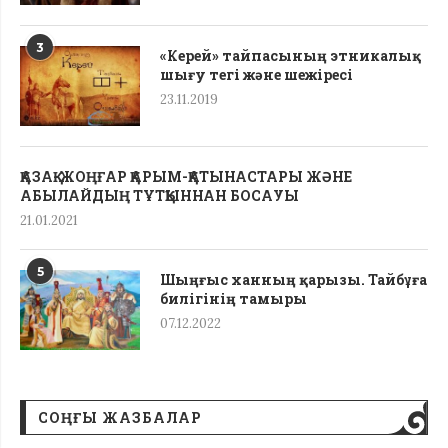
3
«Керей» тайпасының этникалық
шығу тегі жəне шежіресі
23.11.2019
ҚАЗАҚ-ЖОҢҒАР ҚАРЫМ-ҚАТЫНАСТАРЫ ЖӘНЕ
АБЫЛАЙДЫҢ ТҰТҚЫННАН БОСАУЫ
21.01.2021
5
Шыңғыс ханның қарызы. Тайбұға
билігінің тамыры
07.12.2022
СОҢҒЫ ЖАЗБАЛАР