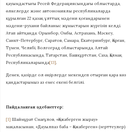
қауымдастығы Ресей Федерациясындағы облыстарда,
өлкелерде және автономиялы республикаларда
құрылған 22 қазақ ұлттық мәдени қоғамдарымен
мәдени-рухани байланыс жұмыстарын жүргізіп келді.
Атап айтқанда: Орынбор, Омбы, Астрахань, Мәскеу,
Санкт-Петербург, Саратов, Самара, Екатеринбург, Қорған,
Түмен, Челябі, Волгоград облыстарында, Алтай
Республикасында, Татарстан, Башқұртстан, Саха, Қалмақ
Республикаларында
[13]
.
Демек, қазірде ол өңірлерде мекендеп отырған қара көз
қандастарымыз аз емес екені белгілі.
Пайдаланған әдебиеттер:
[1]
Шаймұрат Смағұлов, «Қожаберген жырау»
мақаласынан, «Дауылпаз баба – Қожаберген» (зерттеулер)