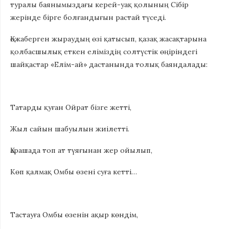
туралы баянымыздағы керей-уақ қолының Сібір
жерінде бірге болғандығын растай түседі.
Қожаберген жыраудың өзі қатысып, қазақ жасақтарына
қолбасшылық еткен еліміздің солтүстік өңіріндегі
шайқастар «Елім-ай» дастанында толық баяндалады:
Татарды қуған Ойрат бізге жетті,
Жыл сайын шабуылын жиілетті.
Қарашада топ ат түяғынан жер ойылып,
Көп қалмақ Омбы өзені суға кетті…
Тастауға Омбы өзенін ақыр көндім,