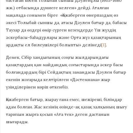
бастаған көсем Толыбай сыншы Дәуленұлы (1603-1680
жж.) отбасында дүниеге келген» дейді. Аталған
мақалада сонымен бірге «Қожаберген өнерпаздың өз
әкесi Толыбай сыншы да, атасы Дәулен батыр да, бабасы
Таузар да өздерi өмiр сүрген кезеңдерде Үш жүздiң
әскербасы-баһадүрлары және Орта жүз қазақтарының
ардақты ел билеушiлерi болыпты» делінеді
[1]
.
Демек, Сібір хандығының соңғы жылдарындағы
қазақтардың қан майдандық соғыстарында әскер басы
болғандардың бірі Сейдақтың замандасы Дәулен батыр
екенін жоғарыда келтірілген «Дәстемнама» жыр
үзінділерінен көріп өткенбіз.
Қожаберген батыр, жырау ғана емес, шежiрешi, бiлiмдар
адам болған. Жас кезiнiң өзiнде-ақ қазақ халқының шығу
тарихын жырға қосып «Ата тек» деген дастанын
шығарады.