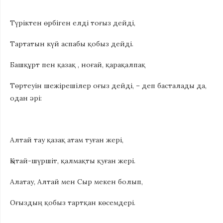
Түрiктен өрбiген елдi тоғыз дейдi,
Тартатын күй аспабы қобыз дейдi.
Башқұрт пен қазақ , ноғай, қарақалпақ
Төртеуiн шежiрешiлер оғыз дейдi, – деп басталады да,
одан әрi:
Алтай тау қазақ атам туған жерi,
Қытай-шүршiт, қалмақты қуған жерi.
Алатау, Алтай мен Сыр мекен болып,
Оғыздың қобыз тартқан көсемдерi.