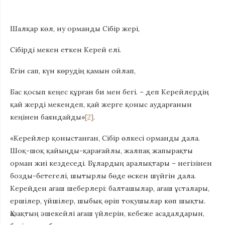
Шалқар көл, ну орманды Сiбiр жерi,
Сiбiрдi мекен еткен Керей елi.
Егiн сап, күн көрудiң қамын ойлап,
Бас қосып кеңес құрған би мен бегi. – деп Керейлердiң
қай жердi мекендеп, қай жерге қоныс аударғанын
кеңiнен баяндайды»
[2]
.
«Керейлер қоныстанған, Сібір өлкесі орманды дала.
Шоқ-шоқ қайыңды-қарағайлы, жалпақ жапырақты
орман жиі кездеседі. Бұлардың аралықтары – негізінен
бозды-бетегелі, шытырлы бөде өскен шүйгін дала.
Керейден ағаш шеберлері: балташылар, ағаш ұсталары,
ершілер, үйшілер, шыбық өріп тоқушылар көп шықты.
Қазақтың әшекейлі ағаш үйлерін, кебеже асадалдарын,