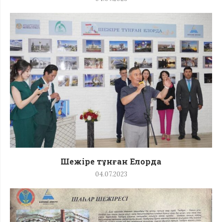
Шежіре тұнған Елорда
04.07.2023