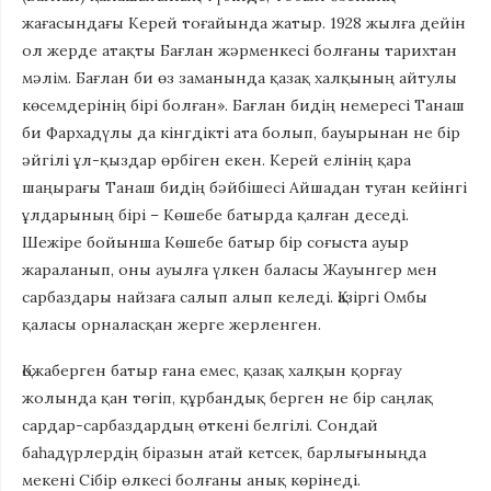
жағасындағы Керей тоғайында жатыр. 1928 жылға дейін
ол жерде атақты Бағлан жәрменкесі болғаны тарихтан
мәлім. Бағлан би өз заманында қазақ халқының айтулы
көсемдерінің бірі болған». Бағлан бидің немересі Танаш
би Фархадүлы да кінгдікті ата болып, бауырынан не бір
әйгілі ұл-қыздар өрбіген екен. Керей елінің қара
шаңырағы Танаш бидің бәйбішесі Айшадан туған кейінгі
ұлдарының бірі – Көшебе батырда қалған деседі.
Шежіре бойынша Көшебе батыр бір соғыста ауыр
жараланып, оны ауылға үлкен баласы Жауынгер мен
сарбаздары найзаға салып алып келеді. Қазіргі Омбы
қаласы орналасқан жерге жерленген.
Қожаберген батыр ғана емес, қазақ халқын қорғау
жолында қан төгіп, құрбандық берген не бір саңлақ
сардар-сарбаздардың өткені белгілі. Сондай
баһадүрлердің біразын атай кетсек, барлығыныңда
мекені Сібір өлкесі болғаны анық көрінеді.