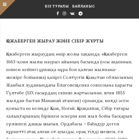
БІЗ ТУРАЛЫ
БАЙЛАНЫС
ҚОЖАБЕРГЕН ЖЫРАУ
ЖӘНЕ
СІБІР ЖҰРТЫ
Қожаберген жыраудың өмір жолы хақында: «Қожаберген
1663-қоян жылы наурыз айының басында (осы ақынның
өзiнен кейiнгi ұрпаққа мұра боп қалған жылнама-
шежiре бойынша) қазiргi Солтүстiк Қазақстан облысының
Жамбыл ауданындағы Благовещенка совхозына қарасты
Гүлтөбе (XIX ғасырдың екiншi жартысынан, яғни 1855
жылдан бастап Маманай атанған) орманды, көлдi әсем
қоныста өз кезiнде Қазақ, Ноғай, Қарақалпақ, Сiбiр татары
халықтарының бiрiккен әскерiн көп жыл бойы басқарып
ерлiкпен даңқы шығып, Ордабасы – Баһадүр деген
құрметтi атақ алған от ауызды, орақ тiлдi шешен, ел