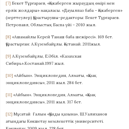
[7]
Бекет Тұрғараев, «Қожаберген жыраудың өмірі мен
ерлік жолдары» мақаласы. «Дауылпаз баба – Қожаберген»
(зерттеулер) Құрастырушы-редакторы: Бекет Тұрғараев.
Петропавл, Облыстық Баспа үйi – 2010 жыл.
[8]
«Ашамайлы Керей Танаш баба шежіресі». 169 бет.
Құрастырған: А.Күзембайұлы. Қостанай. 2011жыл.
[9]
А.Күзембайұлы, Е.Әбіл. «Казахская
Сибирь».Костанай.1997 жыл.
[10]
«Айбын». Энциклопедия, Алматы, «Қазақ
энциклопедиясы», 2011 жыл. 284 бет.
[11]
«Айбын». Энциклопедия, Алматы, «Қазақ
энциклопедиясы», 2011 жыл. 317 бет.
[12]
Мұсатай Ғалым «Құнды қазына», Ш.Уалиханов
атындағы Көкшетау мемлекеттік университеті.
Көкшетау, 2009 жыл. 228 бет.