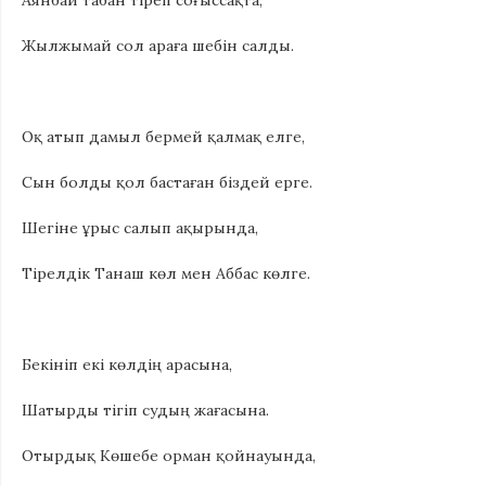
Аянбай табан тіреп соғыссақта,
Жылжымай сол араға шебін салды.
Оқ атып дамыл бермей қалмақ елге,
Сын болды қол бастаған біздей ерге.
Шегіне ұрыс салып ақырында,
Тірелдік Танаш көл мен Аббас көлге.
Бекініп екі көлдің арасына,
Шатырды тігіп судың жағасына.
Отырдық Көшебе орман қойнауында,