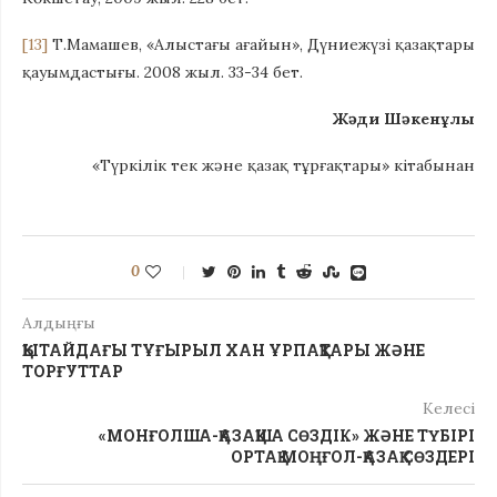
[13]
Т.Мамашев, «Алыстағы ағайын», Дүниежүзі қазақтары
қауымдастығы. 2008 жыл. 33-34 бет.
Жәди Шәкенұлы
«Түркілік тек және қазақ тұрғақтары» кітабынан
0
Алдыңғы
ҚЫТАЙДАҒЫ ТҰҒЫРЫЛ ХАН ҰРПАҚТАРЫ ЖӘНЕ
ТОРҒУТТАР
Келесі
«МОНҒОЛША-ҚАЗАҚША СӨЗДІК» ЖӘНЕ ТҮБІРІ
ОРТАҚ МОҢҒОЛ-ҚАЗАҚ СӨЗДЕРІ