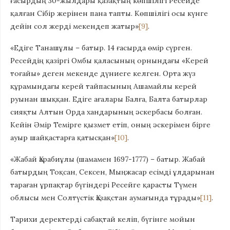
ғасырдың 30-жылдары қазақтың көп­шілігі Ресейде
қалған Сібір жерінен пана тапты. Көпшілігі осы күнге
дейін сол жерді мекендеп жатыр»
[9]
.
«Едіге Танашұлы – батыр. 14 ғасырда өмір сүрген.
Ресейдің қазіргі Омбы қаласының орнындағы «Керей
тоғайы» деген мекенде дүниеге келген. Орта жүз
құрамындағы керей тайпасының Ашамайлы керей
руынан шыққан. Едіге ағалары Балға, Балта батырлар
сияқты Алтын Орда хандарының әскербасы болған.
Кейін Әмір Темірге қызмет етіп, оның әскерімен бірге
ауыр шайқастарға қатысқан»
[10]
.
«Жабай Қарабиұлы (шамамен 1697-1777) – батыр. Жабай
батырдың Тоқсан, Сексен, Мыңжасар есімді ұлдарынан
тараған ұрпақтар бүгіндері Ресейге қарасты Түмен
облысы мен Солтүстік Қазақстан аумағында тұрады»
[11]
.
Тарихи деректерді сабақтай келіп, бүгінге мойын