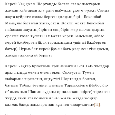
Керей-Уақ қолы Шортанды бастап ата қоныстарын
жаудан қайтарып алу үшін шабулды үдете түседі. Сонда
жауға күйрете соққы берген қолдың бірі – Бөкенбай
Мамаұлы бастаған жасақ екен. Жекпе-жекте Бөкенбай
найзалап жаудың бірінен соң бірін жер жастандырып,
ерекше көзге түсіпті. Ол Балта керей Байсымақ, Аббас
керей Қожаберген (Қазақ тарихындағы үшінші Қожаберген
батыр), Нұрымбет керей Құрман батырлармен тізе қосып,
жауды талқандай беріпті.
Керей-Уақтар Қорғалжын көлі аймағын 1723-1745 жылдар
аралағында мекен еткен екен. Солтүстігі Түмен
шаһарына тірелетін, оңтүстігі Шортанды болған,
батысы Тобыл өзеніне, шығысы Тармақкөлге (Нобосібір
облысының Шанин ауданы орналасқан өңірге) тірелген
жерді, яғни ата қонысын 1745 жылы жазда жоңғар-
қалмақ басқыншыларынан күшпен тазартыпты»
[12]
.