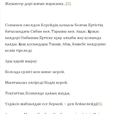
Жауынгер дәрі жағып жарасына…
[5]
.
Сонымен ежелден Керейдің қонысы болған Ертістің
батысындағы Сибан көл, Тарышы көл, Аққас, Қарақас
көлдері Омбының Ертіске қүяр алқабы жау қолында
қалды. Қазақ қосындары Танаш, Абақ, Көшебе көлдеріне
келіп тіреледі.
Ары қарай жырау:
Болсада ерлігі мен көпке мерей,
Мылтықсыз әлсіреді біздің керей.
Тоқтаттық Есілкөлде қалың жауды,
Үздіксіз шабуылдап есе бермей, – деп бейнелейді
[6]
.