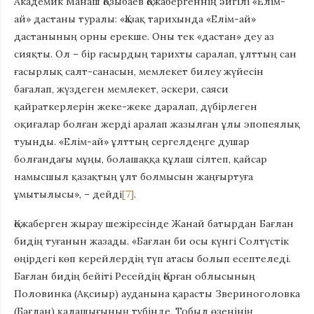
Академик Манаш Қозыбаев Қожабергеннің әйгілі «Елiм-
ай» дастаны туралы: «Қазақ тарихында «Елiм-ай»
дастанының орны ерекше. Оны тек «дастан» деу аз
сияқты. Ол – бiр ғасырдың тарихты саралап, ұлттың сан
ғасырлық салт-санасын, мемлекет билеу жүйесiн
бағалап, жүздеген мемлекет, әскери, саяси
қайраткерлерiн жеке-жеке даралап, дүбiрлеген
оқиғалар болған жердi аралап жазылған ұлы эпопеялық
туынды. «Елiм-ай» ұлттың сергелдеңге душар
болғандағы мұңы, болашаққа құлаш сiлтеп, қайсар
намысшыл қазақтың ұлт болмысын жаңғыртуға
ұмытылысы», – дейдi
[7]
.
Қожаберген жырау шежіресінде Жанай батырдан Бағлан
бидің туғанын жазады. «Бағлан би осы күнгі Солтүстік
өңірдегі көп керейлердің түп атасы болып есептеледі.
Бағлан бидің бейіті Ресейдің Қорған облысының
Половинка (Ақсиыр) ауданына қарасты Звериноголовка
(Бағлан) қалашығының түбінде, Тобыл өзенінің