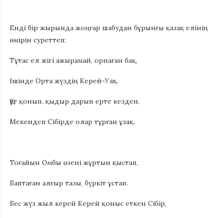
Енді бір жырында жоңғар шабудан бұрынғы қазақ елінің
өмірін суреттеп:
Тұтас ел жігі ажырамай, орнаған бақ,
Ішінде Орта жүздің Керей-Уақ.
Құт қонып, қыдыр дарып ерте кезден,
Мекендеп Сібірде олар тұрған ұзақ.
Тоғайын Омбы өзені жұртын қыстап,
Баптаған алғыр тазы, бүркіт ұстап.
Бес жүз жыл керей Керей қоныс еткен Сібір,