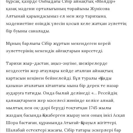
бұрсақ, қазірде Омбыдағы Сібір аймақтық «Мөлдір»
қазақ мәдени орталығының төрайымы Жүнісова
Алтынай қарындасымыз ел мен жер тарихына,
мәдениетіне өзіндік үлесін қосып келе жатқан әулеттің
бір буыны саналады.
Мұның барлығы Сібір жұртын мекендеген керей
әулеттерінің мекендік айғақтарын көрсетеді.
Тарихи жыр-дастан, аңыз-әңгіме, шежірелерде
кездесетін жер атаулары кейде аталған аймақтың
картасын кеңінен бейнелейді. Бұл туралы «Құнды
қазына» аталатын кітаптағы мына бір дерек те назар
аударуға татиды. Онда былай делінеді: «… Ресейдің
қалмақтармен жер мәселесі жөнінде келісе алмай,
мылтық пен оқ-дәрі беруді тоқтатқан 1745 жылы
жаздың басында Қожаберген жырау мен оның інісі Асқап
Шора бастаған, құрамында Атығай-Қарауыл жігіттері,
Шалабай естектері жасағы, Сібір татары әскерлері бар