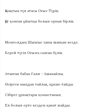
Қазақтың түп атасы Оғыз-Түрiк,
Құт қонған ұйытқы болып орнап бiрлiк.
Монғолдың Шыңғыс ханы шапқан кезде,
Керей түгiл Оғызға салған бүлiк.
Атанған бабам Ғали – Ашамайлы,
Өсiрген мыңдап тайлақ, құнан-тайды.
Сiбiрге ұрпақтары қоныстанып,
Ел болып ерте кезден қанат жайды.