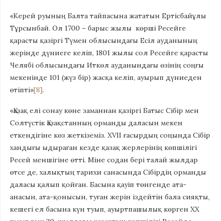
«Керей руының Бал­та тайпасына жататын Ертісбайұлы
Тұрсынбай. Ол 1700 – ба­рыс жылы көрші Ресейге
қарасты қазіргі Түмен облы­сын­дағы Есіл ауданының
жерінде дүниеге келіп, 1801 жылы сол Ресейге қарасты
Челябі облысындағы Иткөл ауданындағы өзі­нің соңғы
мекенінде 101 (жүз бір) жасқа келіп, ауырып дү­ние­ден
өтіпті»
[8]
.
«Қазақ елі сонау көне заманнан қазіргі Батыс Сібір мен
Солтүстік Қазақстанның орманды дала­сын мекен
еткендігіне көз жеткіземіз. ХVІІ ғасырдың со­ңында Сібір
хандығы ыдыраған кезде қазақ жерлерінің көп­ші­лігі
Ресей меншігіне өтті. Міне содан бері талай жылдар
өтсе де, халықтың тарихи санасында Сібірдің орманды
даласы қа­лып қойған. Басына қауіп төнгенде ата-
анасын, ата-қонысын, ту­ған жерін іздейтін бала сияқты,
кешегі ел басына күн туып, ауырт­пашылық көрген ХХ