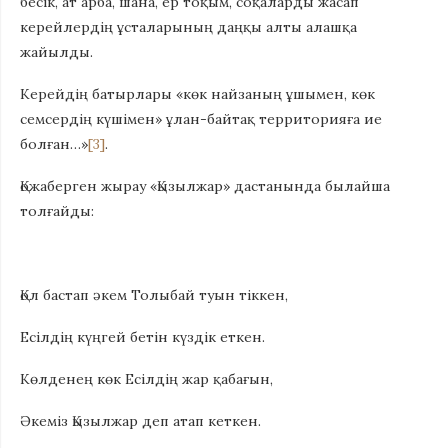
бесік, ат арба, шана, ер тоқым, соқаларды жасап
керейлердің ұсталарының даңқы алты алашқа
жайылды.
Керейдің батырлары «көк найзаның ұшымен, көк
семсердің күшімен» ұлан-байтақ территорияға ие
болған…»
[3]
.
Қожаберген жырау «Қызылжар» дастанында былайша
толғайды:
Қол бастап әкем Толыбай туын тіккен,
Есілдің күңгей бетін күздік еткен.
Көлденең көк Есілдің жар қабағын,
Әкеміз Қызылжар деп атап кеткен.