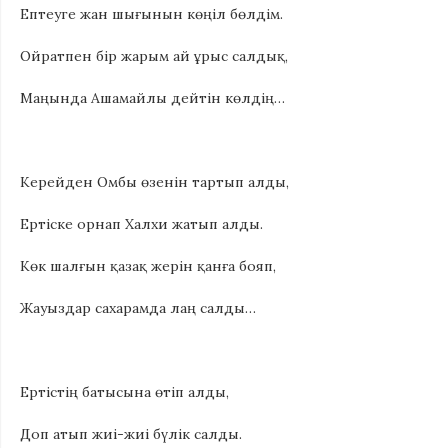
Ептеуге жан шығынын көңіл бөлдім.
Ойратпен бір жарым ай ұрыс салдық,
Маңында Ашамайлы дейтін көлдің…
Керейден Омбы өзенін тартып алды,
Ертіске орнап Халхи жатып алды.
Көк шалғын қазақ жерін қанға бояп,
Жауыздар сахарамда лаң салды…
Ертістің батысына өтіп алды,
Доп атып жиі-жиі бүлік салды.