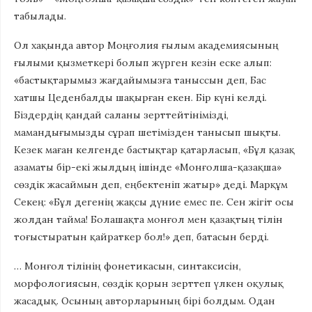
табылады.
Ол хақында автор Моңғолия ғылым академиясының
ғылыми қызметкері болып жүрген кезін еске алып:
«бастықтарымыз жағдайымызға таныссын деп, Бас
хатшы Цеденбалды шақырған екен. Бір күні келді.
Біздердің қандай саланы зерттейтінімізді,
мамандығымызды сұрап шетімізден танысып шықты.
Кезек маған келгенде бастықтар қатарласып, «Бұл қазақ
азаматы бір-екі жылдың ішінде «Монғолша-қазақша»
сөздік жасаймын деп, еңбектеніп жатыр» деді. Марқұм
Секең: «Бұл дегенің жақсы дүние емес пе. Сен жігіт осы
жолдан тайма! Болашақта монғол мен қазақтың тілін
тоғыстыратын қайраткер бол!» деп, батасын берді.
… Монғол тілінің фонетикасын, синтаксисін,
морфологиясын, сөздік қорын зерттеп үлкен оқулық
жасадық. Осының авторларының бірі болдым. Одан