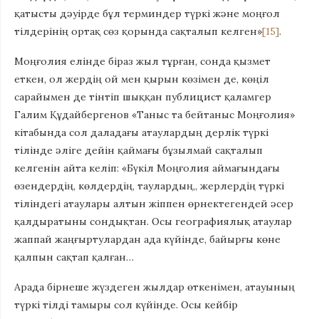
қатысты дәуірде бұл терминдер түркі және моңғол
тілдерінің ортақ сөз қорында сақталып келген»
[15]
.
Моңғолия елінде біраз жыл тұрған, сонда қызмет
еткен, ол жердің ой мен қырын көзімен де, көңіл
сарайымен де тінтіп шыққан публицист қаламгер
Галим Құдайбергенов «Таныс та бейтаныс Моңғолия»
кітабында сол даладағы атаулардың дерлік түркі
тілінде әліге дейін қаймағы бұзылмай сақталып
келгенін айта келіп: «Бүкіл Моңғолия аймағындағы
өзендердің, көлдердің, таулардың,, жерлердің түркі
тіліндегі атаулары алтын жіппен өрнектегендей әсер
қалдыратыны сондықтан. Осы географиялық атаулар
жаппай жаңғыртулардан ада күйінде, байырғы көне
қалпын сақтап қалған…
Арада бірнеше жүздеген жылдар өткенімен, атауының
түркі тілді тамыры сол күйінде. Осы кейбір