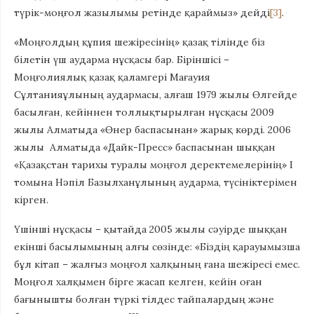
түрік-моңғол жазылымы ретінде қараймыз» дейді
[3]
.
«Моңғолдың құпия шежіресінің» қазақ тілінде біз
білетін үш аударма нұсқасы бар. Біріншісі –
Моңғолиялық қазақ қаламгері Мағауия
Сұлтанияұлының аудармасы, алғаш 1979 жылы Өлгейде
басылған, кейіннен толлықтырылған нұсқасы 2009
жылы Алматыда «Өнер баспасынан» жарық көрді. 2006
жылы Алматыда «Дайк-Пресс» баспасынан шыққан
«Қазақстан тарихы туралы моңғол деректемелерінің» I
томына Нәпіл Базылханұлының аударма, түсініктерімен
кірген.
Үшінші нұсқасы – қытайда 2005 жылы сәуірде шыққан
екінші басылымының алғы сөзінде: «Біздің қарауымызша
бұл кітап – жалғыз моңғол халқының ғана шежіресі емес.
Моңғол халқымен бірге жасап келген, кейін оған
бағынышты болған түркі тілдес тайпалардың және