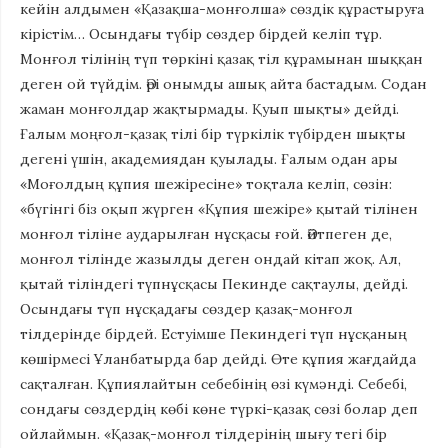
кейін алдымен «Қазақша-монғолша» сөздік құрастыруға
кірістім… Осындағы түбір сөздер бірдей келіп тұр.
Монғол тілінің түп төркіні қазақ тіл құрамынан шыққан
деген ой түйдім. Әрі онымды ашық айта бастадым. Содан
жаман монғолдар жақтырмады. Қуып шықты» дейді.
Ғалым моңғол-қазақ тілі бір түркілік түбірден шықты
дегені үшін, академиядан қуылады. Ғалым одан ары
«Моғолдың құпия шежіресіне» тоқтала келіп, сөзін:
«бүгінгі біз оқып жүрген «Құпия шежіре» қытай тілінен
монғол тіліне аударылған нұсқасы ғой. Әйтпеген де,
монғол тілінде жазылды деген ондай кітап жоқ. Ал,
қытай тіліндегі түпнұсқасы Пекинде сақтаулы, дейді.
Осындағы түп нұсқадағы сөздер қазақ-монғол
тілдерінде бірдей. Естуімше Пекиндегі түп нұсқаның
көшірмесі Ұланбатырда бар дейді. Өте құпия жағдайда
сақталған. Құпиялайтын себебінің өзі күмәнді. Себебі,
сондағы сөздердің көбі көне түркі-қазақ сөзі болар деп
ойлаймын. «Қазақ-монғол тілдерінің шығу тегі бір