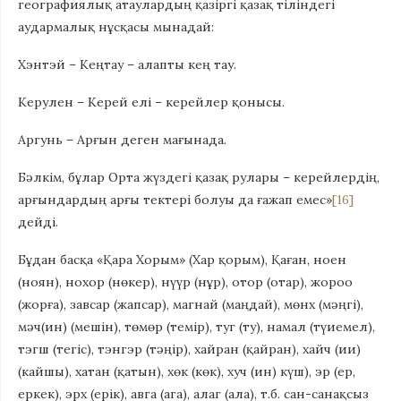
географиялық атаулардың қазіргі қазақ тіліндегі
аудармалық нұсқасы мынадай:
Хэнтэй – Кеңтау – алапты кең тау.
Керулен – Керей елі – керейлер қонысы.
Аргунь – Арғын деген мағынада.
Бәлкім, бұлар Орта жүздегі қазақ рулары – керейлердің,
арғындардың арғы тектері болуы да ғажап емес»
[16]
дейді.
Бұдан басқа «Қара Хорым» (Хар қорым), Қаған, ноен
(ноян), нохор (нөкер), нүүр (нұр), отор (отар), жороо
(жорға), завсар (жапсар), магнай (маңдай), мөнх (мәңгі),
мәч(ин) (мешін), төмөр (темір), туг (ту), намал (түиемел),
тэгш (тегіс), тэнгэр (тәңір), хайран (қайран), хайч (ии)
(кайшы), хатан (қатын), хөк (көк), хуч (ин) күш), эр (ер,
еркек), эрх (ерік), авга (ага), алаг (ала), т.б. сан-санақсыз