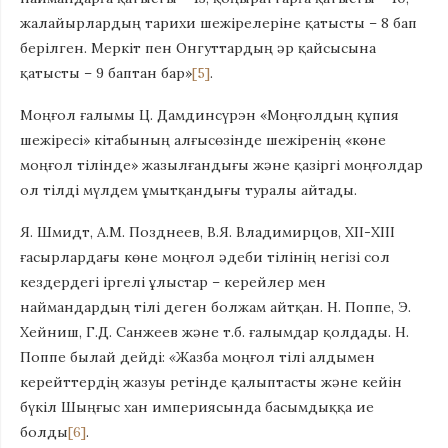
жалайырлардың тарихи шежірелеріне қатысты – 8 бап
берілген. Меркіт пен Онгуттардың әр қайсысына
қатысты – 9 баптан бар»
[5]
.
Моңғол ғалымы Ц. Дамдинсүрэн «Моңғолдың құпия
шежіресі» кітабының алғысөзінде шежіренің «көне
моңғол тілінде» жазылғандығы және қазіргі моңғолдар
ол тілді мүлдем ұмытқандығы туралы айтады.
Я. Шмидт, А.М. Позднеев, В.Я. Владимир­цов, ХІІ-ХІІІ
ғасырлардағы көне моңғол әдеби тілінің негізі сол
кездердегі іргелі ұлыстар – керей­лер мен
наймандардың тілі деген болжам айтқан. Н. Поппе, Э.
Хейниш, Г.Д. Санжеев және т.б. ғалымдар қолдады. Н.
Поппе былай дейді:
«
Жазба моңғол тілі алдымен
керейттердің жазуы ретінде қалыптасты және кейін
бүкіл Шыңғыс хан импери­ясында басымдыққа ие
болды
[6]
.