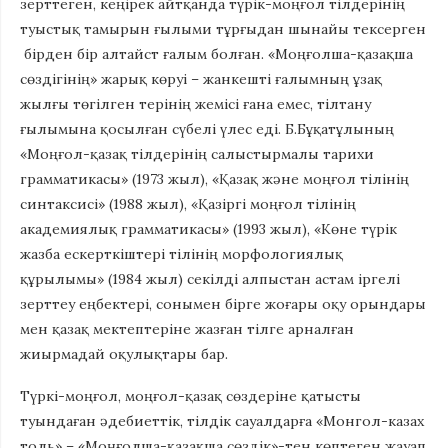
зерттеген, кеңірек айтқанда түрік-моңғол тілдерінің
туыстық тамырын ғылыми тұрғыдан шынайы тексерген
бірден бір алтайст ғалым болған. «Моңғолша-қазақша
сөздігінің» жарық көруі – жанкешті ғалымның ұзақ
жылғы төгілген терінің жемісі ғана емес, тілтану
ғылымына қосылған сүбелі үлес еді. Б.Бұқатұлының
«Моңғол-қазақ тілдерінің салыстырмалы тарихи
грамматикасы» (1973 жыл), «Қазақ және моңғол тілінің
синтаксисі» (1988 жыл), «Қазіргі моңғол тілінің
академиялық грамматикасы» (1993 жыл), «Көне түрік
жазба ескерткіштері тілінің морфологиялық
құрылымы» (1984 жыл) секілді алпыстан астам іргелі
зерттеу еңбектері, сонымен бірге жоғары оқу орындары
мен қазақ мектептеріне жазған тілге арналған
жиырмадай оқулықтары бар.
Түркі-моңғол, моңғол-қазақ сөздеріне қатысты
туындаған әдебиеттік, тілдік сауалдарға «Монгол-казах
толь» – «Моңғолша-қазақша сөздік»-тен көптеген жауап