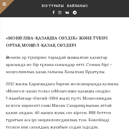
БІЗ ТУРАЛЫ
БАЙЛАНЫС
«МОНҒОЛША-ҚАЗАҚША СӨЗДІК»
ЖӘНЕ
ТҮБІРІ
ОРТАҚ МОҢҒОЛ-ҚАЗАҚ СӨЗДЕРІ
Әлемнің әр түкпіріне тарыдай шашылған қазақтар
арасында не бір ғұлама ғалымдар өтті. Соның бірі –
моңғолиялық қазақ ғалымы Базылхан Бұқатұлы.
2012 жылы Қарағандыға барған жолсапарымда қолыма
«Монгол-казах толь» («Моңғолша-қазақша сөздік»,
Улаанбатаар-Өлгий-1984 жыл) түсті. Моңғолиядан
келген көрнекті емші Мизан Сахарияұлынан аттай
қалап алдым. 40 мыңға жуық сөз кірген, 888 беттен
тұратын аса ірі энциклопедиялық том. Көкейімді
тескен көп сауалдың жауабын содан іздедім.