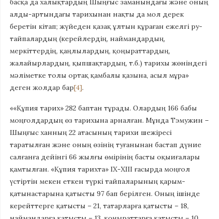
басқа да халықтардың Шыңғыс заманындағы және оның
алды-артындағы тарихынан нақты да мол дерек
беретін кітап; жүйеден қазақ ұлтын құраған ежелгі ру-
тайпалардың (керейлердің, наймандардың,
меркіттердің, қаңлылардың, қоңыраттардың,
жалайырлардың, қыпшақтардың, т.б.) тарихы жөніндегі
мәліметке толы ортақ қамбалы қазына, асыл мұра»
деген жолдар бар
[4]
.
««Құпия тарих» 282 баптан тұрады. Олардың 166 бабы
моңғолдардың өз тарихына арналған. Мұнда Тэмужин –
Шыңғыс ханның 22 атасының тарихи шежіресі
таратылған және оның өзінің туғанынан бастап дүние
салғанға дейінгі 66 жылғы өмірінің басты оқыиғалары
қамтылған. «Құпия тарихта» ІХ-ХІІІ ғасырда моңғол
үстіртін мекен еткен түркі тайпаларының қарым-
қатынастарына қатысты 97 бап берілген. Оның ішінде
керейттерге қатысты – 21, татарларға қатысты – 18,
наймандарға қатысты – 13, қоңыраттарға қатысты – 10,