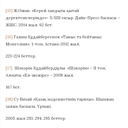
[15]
Ж.Ошан. «Керей хандығы қытай
деректемелерінде»- X-XIII ғасыр. Дайк-Пресс баспасы –
ЖШС, 2014 жыл. 62 бет.
[16]
Галим Құдайбергенов «Таныс та бейтаныс
Монголия», 1-том. Астана-2012 жыл.
223-224 беттер.
[17]
Шәкәрім Құдайбердіұлы. «Шәкәрім» – II том,
Алматы «Ел-шежіре» – 2008 жыл.
167 бет.
[18]
Су Бихай «Қазақ мәдениетінің тарихы», Шынжаң
халық баспасы, Үрімжі.
2005 жыл 293, 294, 295 беттер.