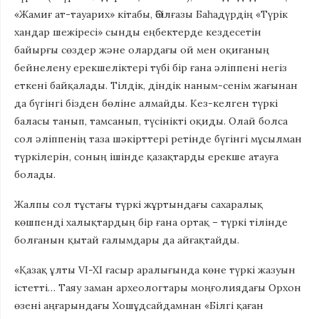
«Жамиғ ат-тауарих» кітабы, Әбілғазы Баһадүрдің «Түрік
хандар шежіресі» сынды еңбектерде кездесетін
байырғы сөздер және олардағы ой мен оқиғаның
бейнелену ерекшеліктері түбі бір ғана әліппені негіз
еткені байқалады. Тілдік, діндік наным-сенім жағынан
да бүгінгі бізден бөліне алмайды. Кез-келген түркі
баласы танып, тамсанып, түсінікті оқиды. Олай болса
сол әліппенің таза шәкірттері ретінде бүгінгі мұсылман
түркілерін, соның ішінде қазақтарды ерекше атауға
болады.
Жалпы сол тұстағы түркі жұртындағы сахаралық
көшпенді халықтардың бір ғана ортақ – түркі тілінде
болғанын қытай ғалымдары да айғақтайды.
«Қазақ ұлты VI-XI ғасыр аралығында көне түркі жазуын
істетті… Таяу заман археологтары моңғолиядағы Орхон
өзені аңғарындағы Хошұдсайдамнан «Білгі қаған