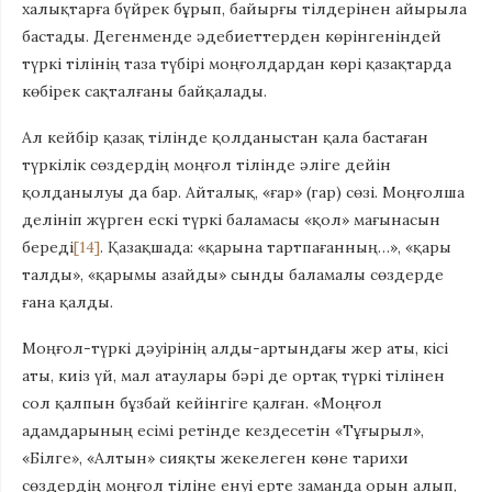
халықтарға бүйрек бұрып, байырғы тілдерінен айырыла
бастады. Дегенменде әдебиеттерден көрінгеніндей
түркі тілінің таза түбірі моңғолдардан көрі қазақтарда
көбірек сақталғаны байқалады.
Ал кейбір қазақ тілінде қолданыстан қала бастаған
түркілік сөздердің моңғол тілінде әліге дейін
қолданылуы да бар. Айталық, «ғар» (гар) сөзі. Моңғолша
делініп жүрген ескі түркі баламасы «қол» мағынасын
береді
[14]
. Қазақшада: «қарына тартпағанның…», «қары
талды», «қарымы азайды» сынды баламалы сөздерде
ғана қалды.
Моңғол-түркі дәуірінің алды-артындағы жер аты, кісі
аты, киіз үй, мал атаулары бәрі де ортақ түркі тілінен
сол қалпын бұзбай кейінгіге қалған. «Моңғол
адамдарының есімі ретінде кездесетін «Тұғырыл»,
«Білге», «Алтын» сияқты жекелеген көне тарихи
сөздердің моңғол тіліне енуі ерте заманда орын алып,