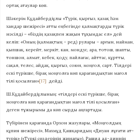
ортақ атаулар көп.
Шәкерім Құдайбердіұлы «Түрік, қырғыз, қазақ һәм
хандар шежіресі» атты еңбегінде қалмақтарды түрік
нәсілді – «біздің қазақпен жақын тұқымдас ел» дей
келіп: «Оның (қалмақтың – ред) рулары – арғын, найман,
қыпшақ, керейт, меркіт, кан, мондус, ара, тотош, шапты,
тоншон, алмат, кебек, қоду, пайлағас, айттас, құртты,
сақал, телес, айдақ, қырғыз, союн, моңғол, сарт. Тілдері
ескі түрікше, бірақ моңғолға көп қарағандықтан мағол
тілі қосылған»
[17]
дейді.
Ш.Құдайбердіұлының: «тілдері ескі түрікше, бірақ
моңғолға көп қарағандықтан мағол тілі қосылған»
деген тұжырымы да көп сырды аңғартады.
Түбірінен қарағанда Орхон жазулары, «Моңғолдың
құпия шежіресі», Махмұд Қашқаридың «Диуан лұғати ат-
түрік» («Түркі сөздерінің жинағы»), Рашид ад-диннің