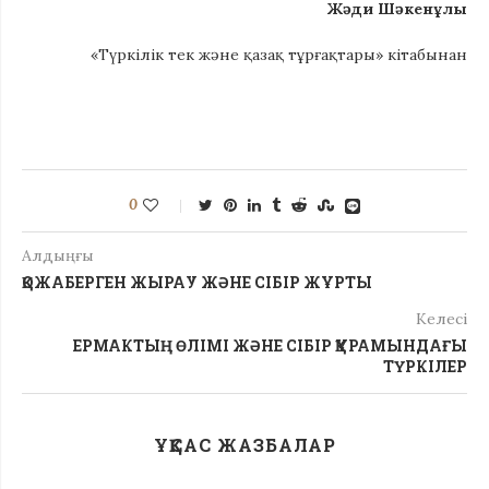
Жәди Шәкенұлы
«Түркілік тек және қазақ тұрғақтары» кітабынан
0
Алдыңғы
ҚОЖАБЕРГЕН ЖЫРАУ ЖӘНЕ СІБІР ЖҰРТЫ
Келесі
ЕРМАКТЫҢ ӨЛІМІ ЖӘНЕ СІБІР ҚҰРАМЫНДАҒЫ
ТҮРКІЛЕР
ҰҚСАС ЖАЗБАЛАР