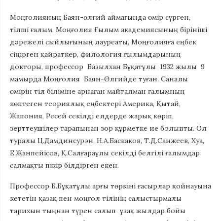
Моңғолияның Баян-өлгий аймағында өмір сүрген,
тілші ғалым, Моңғолия Ғылым академиясының бірініші
дәрежелі сыйлығының лауреаты, Моңғолияға еңбек
сіңірген қайраткер, филология ғылымдарының
докторы, профессор Базылхан Бұқатұлы 1932 жылы 9
мамырда Моңғолия Баян-Өлгийде туған. Саналы
өмірін тіл біліміне арнаған майталман ғалымның
көптеген теориялық еңбектері Америка, Қытай,
Жапония, Ресей секілді елдерде жарық көріп,
зерттеушілер тарапынан зор құрметке ие болыпты. Ол
туралы Ц.Дамдинсурэн, Н.А.Баскаков, Т.Д.Санжеев, Хуа,
Е.Жанпейісов, Қ.Салғараұлы секілді белгілі ғалымдар
салмақты пікір білдірген екен.
Профессор Б.Бұқатұлы арғы төркіні ғасырлар қойнауына
кететін қазақ пен моңғол тілінің салыстырмалы
тарихын тыңнан түрен салып ұзақ жылдар бойы