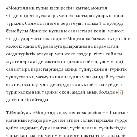
«Моңғолдың құпия шежіресін» қытай, моңғол
тілдеріндегі нұсқаларымен салыстыра аударып, одан
түркілік болмыс іздеген зерттеуші, ғалым Тілеуберді
Әбенейұлы бірнеше нұсқаны салғастыра келіп, моңғол
тілді аудармасы хақында: ««Моңғолша баламаның» өзіне
келсек: қанша бұрмалауға ұшырағанына қарамастан,
онда түріктік атаулар мен жеке сөздер, тіпті, сөйлем
жүлгелері әлі де сақталып қалған. сөйтіп, үш мәтінді
салыстыра қарастырғанда ақиқи түпнұсқаның-түріктік
түпнұсқаның мазмұнына анағұрлым жақындай түсеміз.
яғыни, осынау ұлы дестірдің толықтай таза күйдегі
түрік халқының тарихы екені айдай анық болады»
[7]
деген пікір айтады.
Т.Әбенайұлы «Моңғолдың құпия шежіресін» – «Шыңғыс-
қағанның қузауыры» деген атпен салыстырмалы түрде
қайта аударып, бұрмаланған, түсіп қалған, түсініксіздік
танытқан сөздер мен мәтіндерге нақты тоқталады. Әрі