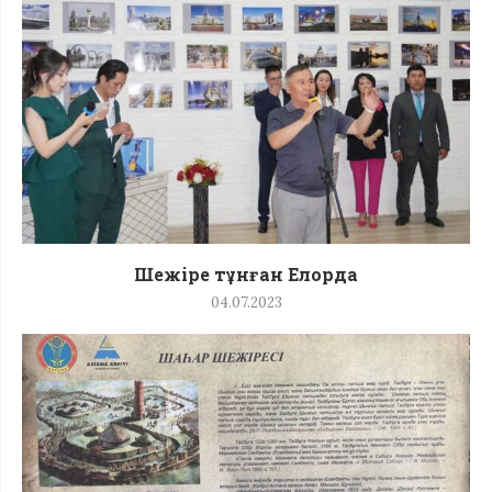
Шежіре тұнған Елорда
04.07.2023