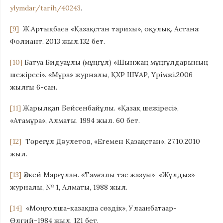
ylymdar/tarih/40243
.
[9]
Ж.Артықбаев «Қазақстан тарихы», оқулық. Астана:
Фолиант. 2013 жыл.132 бет.
[10]
Батуа Бидуаұлы (мұңғұл) «Шынжаң мұңғұлдарының
шежіресі». «Мұра» журналы, ҚХР ШҰАР, Үрімжі.2006
жылғы 6-сан.
[11]
Жарылқап Бейсенбайұлы. «Қазақ шежіресі»,
«Атамұра», Алматы. 1994 жыл. 60 бет.
[12]
Төреғұл Дәулетов, «Егемен Қазақстан», 27.10.2010
жыл.
[13]
Әлкей Марғұлан. «Тамғалы тас жазуы» «Жұлдыз»
журналы, № 1, Алматы, 1988 жыл.
[14]
«Моңғолша-қазақша сөздік», Улаанбатаар-
Өлгий-1984 жыл. 121 бет.