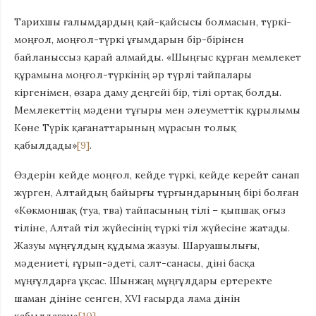
Тарихшы ғалымдардың қай-қайсысы болмасын, түркі-
моңғол, моңғол-түркі ұғымдарын бір-бірінен
байланыссыз қарай алмайды. «Шыңғыс құрған мемлекет
құрамына моңғол-түркінің әр түрлі тайпалары
кіргенімен, өзара даму деңгейі бір, тілі ортақ болды.
Мемлекеттің мәдени тұғыры мен әлеуметтік құрылымы
Көне Түрік қағанаттарының мұрасын толық
қабылдады»
[9]
.
Өздерін кейде моңғол, кейде түркі, кейде керейт санап
жүрген, Алтайдың байырғы тұрғындарының бірі болған
«Көкмоншақ (туа, тва) тайпасының тілі – қыпшақ оғыз
тіліне, Алтай тіл жүйесінің түркі тіл жүйесіне жатады.
Жазуы мұңғұлдың құдыма жазуы. Шаруашылығы,
мәдениеті, ғұрып-әдеті, салт-санасы, діні басқа
мұңғұлдарға ұқсас. Шынжаң мұңғұлдары ертеректе
шаман дініне сенген, XVI ғасырда лама дінін