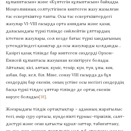
құлыпптасын» және «Күлтегін құлыптасын» байқады.
Моңғолияның солтүстігінен көптеген жазу жазылған
тас ескерткіштер тапты. Осы тас ескерткіштердегі
жазулар VI-VIII ғасырда орта азиядағы және қазақ
даласындағы түркі тілінде сөйлейтін ұлттардың
істеткен жазулары, сол кезде батыс түркі хандығының
үстемдігіндегі қазақтар да осы жазуларды қолданды…
Қазіргі қазақ тілінде бар көптеген сөздерді Орхон-
Енисей құлыптасы жазуынан кезіктіруге болады.
Айталық: кісі, алтын, күміс, темір, күн, түн, ұлы, көк,
азбан, бар, кел, біл. Міне, сонау VIII ғасырда да бұл
сөздердің бар екенін, оның үстіне осы негізгі сөздердің
басқа түркі тілдес ұлттар тілінде де ортақ екенін
көруге болады»
[18]
.
Жоғарыдағы тілдік ортақтықтар – адамның жаратылыс
тегі, өмір сүру ортасы, күнделікті тұрмыс-тіршілік, салт-
дәстүрі және оған қатысты құрал-заттар, табиғаттану,