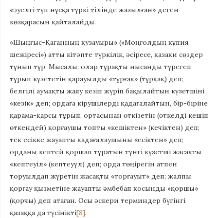
«әуелгі түп нұсқа түркі тілінде жазылған» деген
көзқарасын қайталайды.
«Шыңғыс-Қағанның қузауыры» («Моң­ғол­­дың құпия
шежіресі») атты кітәпте түркілік, әсіресе, қазақи сөздер
тұнып тұр. Мысалы: олар тұрақты нысанды түрегеп
тұрып күзететін қарауылды «тұрғақ» (тұрқақ) деп;
белгілі аумақты жаяу кезіп жүріп бақылайтын күзетшіні
«кезік» деп; ордаға кірушілерді қадағалайтын, бір-біріне
қарама-қарсы тұрып, ортасынан өткізетін (өткелді кешіп
өткендей) қорғау­шы топты «кешіктен» (кечіктен) деп;
тек есікке жауапты қадағалаушыны «есіктен» деп;
орданы кептей қоршап тұратын түнгі күзетші жасақты
«кептеуіл» (кептеуүл) деп; орда төңірегін атпен
торуылдап жүретін жасақты «торғауыт» деп; жалпы
қорғау қызметіне жауапты әмбебап қосынды «қоршы»
(қорчы) деп атаған. Осы әскери терминдер бүгінгі
қазаққа да түсінікті
[8]
.