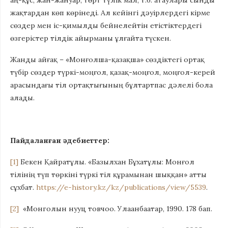
аң-құс, жан-жануар, төрт түлік мал, т.б. атаулары сынды
жақтардан көп көрінеді. Ал кейінгі дәуірлердегі кірме
сөздер мен іс-қимылды бейнелейтін етістіктердегі
өзгерістер тілдік айырманы ұлғайта түскен.
Жанды айғақ – «Монғолша-қазақша» сөздіктегі ортақ
түбір сөздер түркі-моңғол, қазақ-моңғол, моңғол-керей
арасындағы тіл ортақтығының бұлтартпас дәлелі бола
алады.
Пайдаланған әдебиеттер:
[1]
Бекен Қайратұлы. «Базылхан Бұхатұлы: Монғол
тілінің түп төркіні түркі тіл құрамынан шыққан» атты
сұхбат.
https://e-history.kz/kz/publications/view/5539
.
[2]
«Монголын нууц товчоо. Улаанбаатар, 1990. 178 бап.