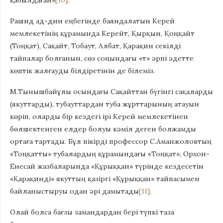
қабылдаған»
[10]
.
Рашид ад-дин еңбегінде баяндалатын Керей
мемлекетінің құрамында Керейт, Қырқын, Қоңқайт
(Тоңқат), Сақайт, Тобаут, Албат, Қарақин секілді
тайпалар болғанын, сөз соңындағы «т» әрпі әдетте
көптік жалғауды білдіретінін де білеміз.
М.Тынышбайұлы осындағы Сақайттан бүгінгі сақаларды
(якуттарды), тубауттардан туба жұрттарының атауын
көріп, оларды бір кездегі ірі Керей мемлекетінен
бөлшектенген елдер болуы кәміл деген болжамды
ортаға тартады. Бұл пікірді профессор С.Аманжоловтың
«Тоңқатты» тубалардың құрамындағы «Тоңқат», Орхон-
Енесай жазбаларында «Құрыққан» түрінде кездесетін
«Қарақинді» якуттың қазіргі «Құрыққан» тайпасымен
байланыстыруы одан әрі дамытады
[11]
.
Олай болса бағзы замандардан бері түпкі таза