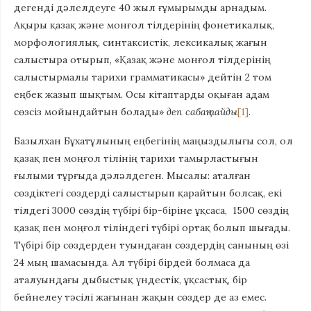
дегенді дәлелдеуге 40 жыл ғұмырымды арнадым.
Ақыры қазақ және монғол тілдерінің фонетикалық,
морфологиялық, синтаксистік, лексикалық жағын
салыстыра отырып, «Қазақ және монғол тілдерінің
салыстырмалы тарихи грамматикасы» дейтін 2 том
еңбек жазып шықтым. Осы кітаптарды оқыған адам
сөзсіз мойындайтын болады»
деп сабақтайды
[1]
.
Базылхан Бұхатұлының еңбегінің маңыздылығы сол, ол
қазақ пен моңғол тілінің тарихи тамырластығын
ғылыми тұрғыда дәләлдеген. Мысалы: аталған
сөздіктегі сөздерді салыстырып қарайтын болсақ, екі
тілдегі 3000 сөздің түбірі бір-біріне ұқсаса, 1500 сөздің
қазақ пен моңғол тіліндегі түбірі ортақ болып шығады.
Түбірі бір сөздерден туындаған сөздердің санының өзі
24 мың шамасында. Ал түбірі бірдей болмаса да
аталуындағы дыбыстық үндестік, ұқсастық, бір
бейнелеу тәсілі жағынан жақын сөздер де аз емес.