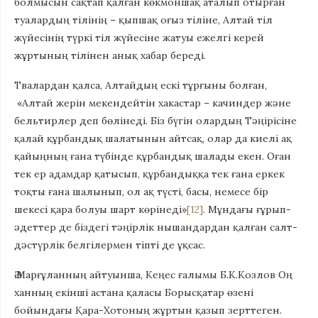
болмысын сақтап қалған көкмоншақ аталып отырған
туалардың тілінің – қыпшақ оғыз тіліне, Алтай тіл
жүйесінің түркі тіл жүйесіне жатуы ежелгі керей
жұртының тілінен анық хабар береді.
Твалардан қалса, Алтайдың ескі тұрғыны болған,
«Алтай жерін мекендейтін хакастар – качиндер және
бельтирлер деп бөлінеді. Біз бүгін олардың Тәңірісіне
қалай құрбандық шалатынын айтсақ, олар да киелі ақ
қайыңның ғана түбінде құрбандық шалады екен. Оған
тек ер адамдар қатысып, құрбандыққа тек ғана еркек
тоқты ғана шалынып, ол ақ түсті, басы, немесе бір
шекесі қара болуы шарт көрінеді»
[12]
. Мұндағы ғұрып-
әдеттер де біздегі тәңірлік нышандардан қалған салт-
дәстүрлік белгілермен тіпті де ұқсас.
Ә.Марғұланның айтуынша, Кеңес ғалымы Б.К.Козлов Оң
ханның екінші астана қаласы Борысқатар өзені
бойындағы Қара-Хотоның жұртын қазып зерттеген.