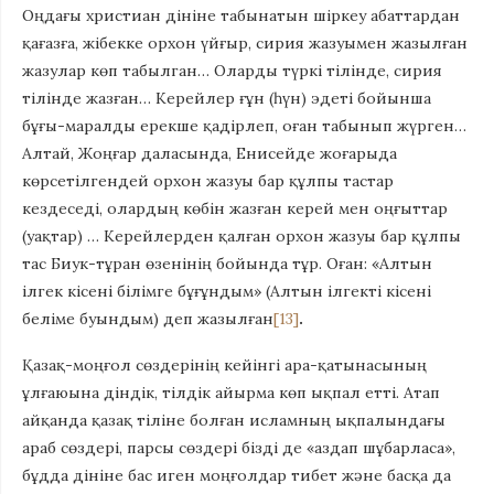
Оңдағы христиан дініне табынатын шіркеу абаттардан
қағазға, жібекке орхон үйғыр, сирия жазуымен жазылған
жазулар көп табылган… Оларды түркі тілінде, сирия
тілінде жазған… Керейлер ғұн (һүн) эдеті бойынша
бұғы-маралды ерекше қадірлеп, оған табынып жүрген…
Алтай, Жоңғар даласында, Енисейде жоғарыда
көрсетілгендей орхон жазуы бар құлпы тастар
кездеседі, олардың көбін жазған керей мен оңғыттар
(уақтар) … Керейлерден қалған орхон жазуы бар құлпы
тас Биук-тұран өзенінің бойында тұр. Оған: «Алтын
ілгек кісені білімге бұғұндым» (Алтын ілгекті кісені
беліме буындым) деп жазылған
[13]
.
Қазақ-моңғол сөздерінің кейінгі ара-қатынасының
ұлғаюына діндік, тілдік айырма көп ықпал етті. Атап
айқанда қазақ тіліне болған исламның ықпалындағы
араб сөздері, парсы сөздері бізді де «аздап шұбарласа»,
бұдда дініне бас иген моңғолдар тибет және басқа да