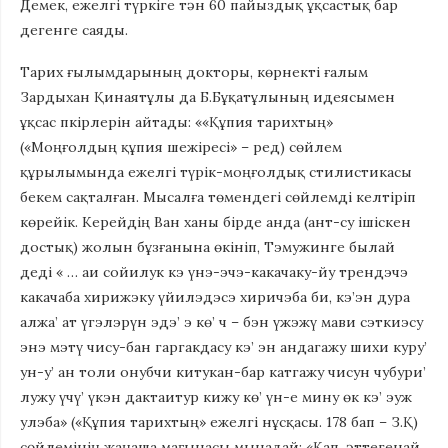
Демек, ежелгі түркіге тән 60 пайыздық ұқсастық бар
дегенге саяды.
Тарих ғылымдарының докторы, көрнекті ғалым
Зардыхан Қинаятұлы да Б.Бұқатұлының идеясымен
ұқсас пкірлерін айтады: ««Құпия тарихтың»
(«Моңғолдың құпия шежіресі» – ред) сөйлем
құрылымында ежелгі түрік-моңғолдық стилистикасы
бекем сақталған. Мысалға төмендегі сөйлемді келтіріп
көрейік. Керейдің Ван ханы бірде анда (ант-су ішіскен
достық) жолын бұзғанына өкініп, Тэмужинге былай
деді « … аи сойилук кэ үнэ-эчэ-какачаку-йу трендэчэ
какачаба хирижэку үйилэдэсэ хиричэба би, кэ’эн дура
алжа’ ат үгэлэрүн эдэ’ э кө’ ч – бэн үжэжү мави сэткиэсу
энэ мэтү чису-бан гаргакдасу кэ’ эн андагажу шихи куру’
ун-у’ ан толи онубчи китукан-бар катгажу чисун чубури’
лужу үчү’ үкэн дактаитур кижу кө’ үн-е мину өк кэ’ эуж
улэба» («Құпия тарихтың» ежелгі нұсқасы. 178 бап – З.Қ)
сөйлемінің жаңаша мағынасы мынадай: «Қап, әттегенай,