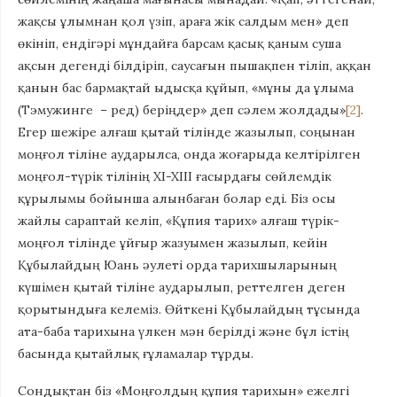
жақсы ұлымнан қол үзіп, араға жік салдым мен» деп
өкініп, ендігәрі мұндайға барсам қасық қаным суша
ақсын дегенді білдіріп, саусағын пышақпен тіліп, аққан
қанын бас бармақтай ыдысқа құйып, «мұны да ұлыма
(Тэмужинге – ред) беріңдер» деп сәлем жолдады»
[2]
.
Егер шежіре алғаш қытай тілінде жазылып, соңынан
моңғол тіліне аударылса, онда жоғарыда келтірілген
моңғол-түрік тілінің XI-XIII ғасырдағы сөйлемдік
құрылымы бойынша алынбаған болар еді. Біз осы
жайлы сараптай келіп, «Құпия тарих» алғаш түрік-
моңғол тілінде ұйғыр жазуымен жазылып, кейін
Құбылайдың Юань әулеті орда тарихшыларының
күшімен қытай тіліне аударылып, реттелген деген
қорытындыға келеміз. Өйткені Құбылайдың тұсында
ата-баба тарихына үлкен мән берілді және бұл істің
басында қытайлық ғұламалар тұрды.
Сондықтан біз «Моңғолдың құпия тарихын» ежелгі