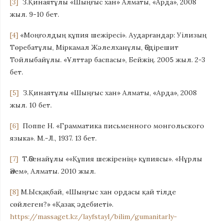
[3]
З.Қинаятұлы «Шыңғыс хан» Алматы, «Арда», 2008
жыл. 9-10 бет.
[4]
«Моңғолдың құпия шежіресі». Аударғандар: Уілизың
Төребатұлы, Міркамал Жәлелханұлы, Әбдірешит
Тойлыбайұлы. «Ұлттар баспасы», Бейжің. 2005 жыл. 2-3
бет.
[5]
З.Қинаятұлы «Шыңғыс хан» Алматы, «Арда», 2008
жыл. 10 бет.
[6]
Поппе Н. «Грамматика письменного монгольского
языка». М.-Л., 1937. 13 бет.
[7]
Т.Әбенайұлы ««Құпия шежіренің» құпиясы». «Нұрлы
Әлем», Алматы. 2010 жыл.
[8]
М.Ысқақбай, «Шыңғыс хан ордасы қай тілде
сөйлеген?» «Қазақ әдебиеті».
https://massaget.kz/layfstayl/bilim/gumanitarly-