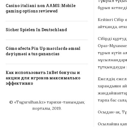
Тұғырыл тұқым
Casino italiani non AAMS: Mobile
бұрып кетпеді
gaming options reviewed
Кейінгі Сібір
айтқанда, өтк
Sicher Spielen In Deutschland
Сібірді құрту
Ораз-Мұхаммед
Cómo afecta Pin Up mərclərdə əmsal
тұрып күтіп а
dəyişməsi a tus ganancias
мұсылмандарға
тұтқындауды 
Как использовать 1xBet бонусы и
акции для игроков максимально
Ежелдің ежелі
эффективно
харамдығын ай
жандайшаптары
тарпа бас сала
© «Tugurulhan.kz» тарихи-танымдық
порталы, 2019.
Осыдан-ақ, Тұ
Осылайша қапы