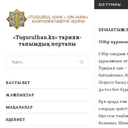
БІЗ ТУРАЛЫ
ЕРМАКТЫҢ Ө
«Tugurulhan.kz» тарихи-
Сібір құрамы
танымдық порталы
Сібір хандығы
құрылғанын ат
Тұғырыл хан –
батпайтын», б
Әсіресе басқа
БАСТЫ БЕТ
да тез бет бүрғ
ЖАҢАЛЫҚТАР
Бұл арада тағы
МАҚАЛАЛАР
оларды христи
бірі осы таңб
ӘДЕБИЕТ
боламыз. Шын 