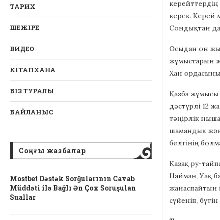
керейттердің 
ТАРИХ
керек. Керей 
ШЕЖІРЕ
Сондықтан да 
Осыдан он жыл
ВИДЕО
жұмыстарын жү
КІТАПХАНА
Хан ордасының
БІЗ ТУРАЛЫ
Қазба жұмысы 
дәстүрлі 12 ж
БАЙЛАНЫС
тәңірлік ныша
шамандық және
белгінің бол
Соңғы жазбалар
Қазақ ру-тайп
Найман, Уақ б
Mostbet Dəstək Sorğularının Cavab
Müddəti ilə Bağlı Ən Çox Soruşulan
жанаспайтын 
Suallar
сүйеніп, бүті