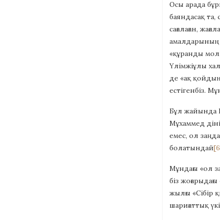
Осы арада бұр
баяндасақ та, 
сағалаған, жа
амалдарының б
«құранды молл
Үлімжіұлы хал
де «ақ қойдың
естігенбіз. Мұ
Бұл жайында Ш
Мұхаммед діні
емес, ол заңд
болатындай
[6
Мұндағы «ол з
біз жоғарыдағы
жылғы «Сібір 
шариғаттық үк