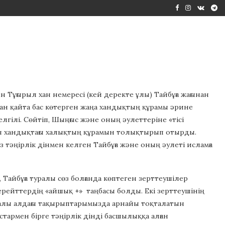
 Тұғырыл хан немересі (кей деректе ұлы) Тайбұға жағынан
ан қайта бас көтерген жаңа хандықтың құрамы әрине
елгілі. Сөйтіп, Шыңғыс және оның әулеттеріне «тісі
 осы хандықтағы халықтың құрамын толықтырып отырды.
з тәңірлік дінмен келген Тайбұға және оның әулеті исламға
, Тайбұға туралы сөз болғанда көптеген зерттеушілер
рейттердің «айшық +» таңбасы болды. Екі зерттеушінің
 туралы алдағы тақырыптарымызда арнайы тоқталатын
тармен бірге тәңірлік дінді басшылыққа алған