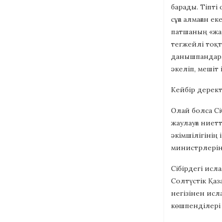
барады. Тіпті
сұға алмаған 
патшаның «жа
тегжейлі тоқт
данышпандар, 
әкеліп, мешіт
Кейбір дерект
Олай болса Сі
жаулауға ниет
әкімшілігінің
министрлерін
Сібірдегі исл
Солтүстік Қаз
негізінен исл
көшпенділері