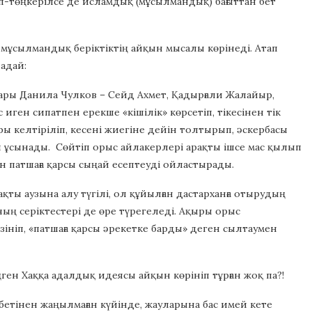
ып-төңкерілсе де исламдық (мұсылмандық) бағыттан бет
да мұсылмандық беріктіктің айқын мысалы көрінеді. Атап
адай:
пары Данила Чулков – Сейд Ахмет, Қадырғали Жалайыр,
иген сипатпен ерекше «кішілік» көрсетіп, тікесінен тік
ы келтіріліп, кесені жиегіне дейін толтырып, әскербасы
ды ұсынады. Сөйтіп орыс айлакерлері арақты ішсе мас қылып
 патшаға қарсы сыңай есептеуді ойластырады.
ты аузына алу түгілі, ол құйылған дастарханға отырудың
ың серіктестері де өре түрегеледі. Ақыры орыс
ініп, «патшаға қарсы әрекетке барды» деген сылтаумен
ген Хаққа адалдық идеясы айқын көрініп тұрған жоқ па?!
етінен жаңылмаған күйінде, жауларына бас имей кете