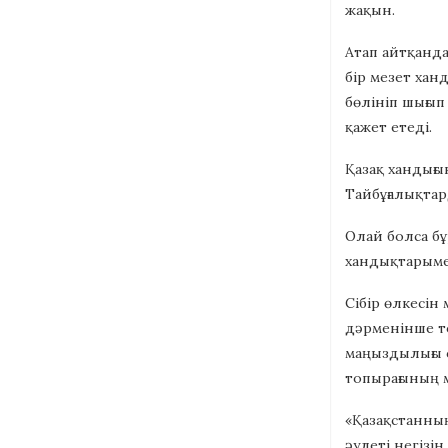
жақын.
Атап айтқанда
бір мезет хан
бөлініп шығып
қажет етеді.
Қазақ хандығы
Тайбұғалықтар
Олай болса бұ
хандықтарыме
Сібір өлкесін
дәрменінше то
маңыздылығы со
топырағының м
«Қазақстанның
әулеті негізін