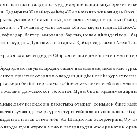
 орыс патшасы оларды өз мүдделеріне пайдалануға әрекет етке
екен. Қадырғали Жалайыр өзінің «Жылнамалар жинағында» Ора
рылқауына» ие болып, оның патшалық таққа отырғанын баянд
алып: «… Тамашалау үшін шексіз көп халық жиналды. Шайх-Ал
хафиздар, бектер, мырзалар, барлық ислам дініндегілер – ба
 ішіне құрды… Дұға-намаз оқылды… Қайыр-садақалар Алла Та
ер дәл сол кезеңдерде Сібір өлкесінде де көптеген мешіттер
бірді қоныстанушылардың басым пайызының мұсылман түркіле
тенген орыстық отарлық олардың діндік негізін құрметтеген сы
 ірі әскери бекіністер салуы көбінесе мемлекет есебінен ме
е жалақы да мемлекет төлейтін. Мұны билік мұсылмандарды ө
амның даму кезеңдерін қарастыра отырып, сонымен бірге қа
ақстан аумағында өмір сүрген түркі тайпалары үшін көшпелі о
амданғанын атап өткен жөн. Ал Шыңғыс хан әскерлерінің Орта 
 оларды қуып жүрген моңғол-татарлардан жасырынатын орын