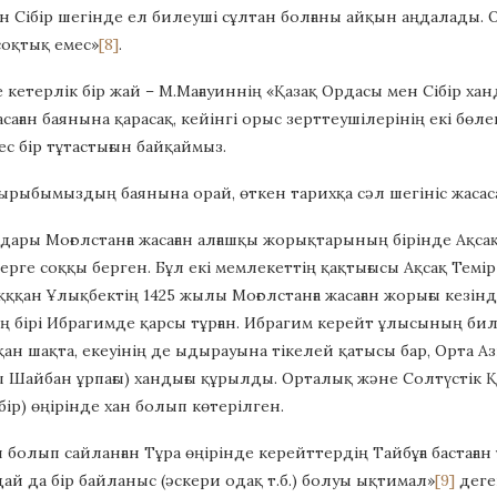
 Сібір шегінде ел билеуші сұлтан болғаны айқын аңдалады. 
соқтық емес»
[8]
.
 кетерлік бір жай – М.Мағауиннің «Қазақ Ордасы мен Сібір хан
саған баянына қарасақ, кейінгі орыс зерттеушілерінің екі бөле
с бір тұтастығын байқаймыз.
ырыбымыздың баянына орай, өткен тарихқа сәл шегініс жасасақ
лдары Моғолстанға жасаған алғашқы жорықтарының бірінде Ақс
ерге соққы берген. Бұл екі мемлекеттің қақтығысы Ақсақ Темір
ққан Ұлықбектің 1425 жылы Моғолстанға жасаған жорығы кезінд
бірі Ибрагимде қарсы тұрған. Ибрагим керейт ұлысының билеу
ан шақта, екеуінің де ыдырауына тікелей қатысы бар, Орта 
ы Шайбан ұрпағы) хандығы құрылды. Орталық және Солтүстік Қ
бір) өңірінде хан болып көтерілген.
 болып сайланған Тұра өңірінде керейттердің Тайбұға бастаған
ай да бір байланыс (әскери одақ т.б.) болуы ықтимал»
[9]
деге