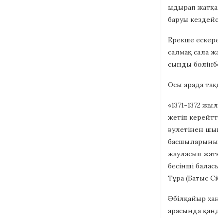
ыдырап жатқан
баруы кездей
Ерекше ескере
салмақ сала жа
сынды бөлінбе
Осы арада тақ
«1371-1372 жы
жетіп керейтт
әулетінен шық
басшыларының 
жауласып жатқ
бесінші балас
Тұра (Батыс Сі
Әбілқайыр хан
арасында қанд