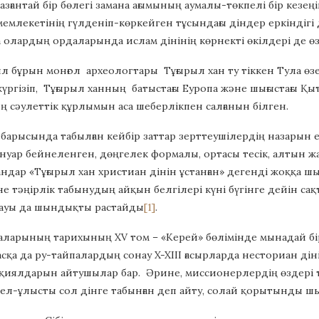
азғантай бір бөлегі замана ағымының аумалы-төкпелі бір кезе
мемлекетінің гүлденіп-көркейген тұсындағы діндер еркіндігі д
олардың ордаларында ислам дінінің көрнекті өкілдері де өз ө
 бұрын монғол археологтары Тұғырыл хан ту тіккен Тула өзен
ргізіп, Тұғырыл ханның батыстағы Еуропа және шығыстағы Қы
 сәулеттік құрлымын аса шеберлікпен салғанын білген.
барысында табылған кейбір заттар зерттеушілердің назарын 
ануар бейнеленген, дөңгелек формалы, ортасы тесік, алтын ж
ндар «Тұғырыл хан христиан дінін ұстанған» дегенді жоққа шығ
 тәңірлік табынудың айқын белгілері күні бүгінге дейін са
мауы да шындықты растайды
[1]
.
аларының тарихының XV том – «Керей» бөлімінде мынадай бір 
асқа да ру-тайпалардың сонау X-XIII ғасырларда несториан д
қиялдарын айтушылар бар. Әрине, миссионерлердің өздері тұ
н ел-ұлысты сол дінге табынған деп айту, солай қорытынды шығ