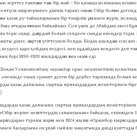
ын зерттеу таппаған тағы бір жай – біз қазаққа исламның ке
солтүсік өңірлерімізге діннің таралу ошағы Сібір болған деген
ғалаған қазақ ру-тайпаларының бір тәңірлік ұғыммен жүріп, исл
аяу атқарылғанын байқаймыз. Сол үшін де Абайдың әкесі Құн
а теріс оқыр, дағардай болып сәлдесі» сынды өлеңдер туды. Б
ықты дінге, ағартуға үгіттеумен болды. Біздің ауылдағы ескі к
 кеудесі, қара қойдың кеудесі, мен құдайдың пендесі» деп та
ның бәрі 1850-1920 жылдардағы ғана оқиға еді.
оқан Уәлихановтың: «қазақтар орыс мемлекетінің қоластына 
 әлемінде оның сүннит деген бір дербес тарауында болып ке
арды қазақ даласына, сыртқы приказдардың жемістерімен бірге,
]
.
аңдарды қазақ даласына, сыртқы приказдардың жемістерімен бір
 «Сібір жеріне мешіттердің салынуынан» байқасақ, екіншіден 18
қырғыздары» туралы жарғы мен 1824 жылғы «Орынбор қырғызд
іммен басқаруына оң ұпай сыйлау мақсатында дінді қуаттады