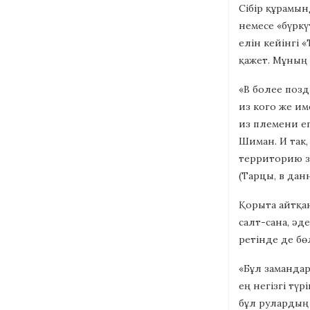
Сібір құрамын
немесе «бүркү
елін кейінгі 
қажет. Мұның 
«В более позд
из кого же им
из племени ег
Шиман. И так
территорию з
(Тарцы, в да
Қорыта айтқан
салт-сана, ә
ретінде де бө
«Бұл замандар
ең негізгі тү
бұл рулардың 