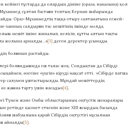
н кейінгі тұстарда да олардың дініне (ораза, намазына) қол
з-Мұхаммед сұлтан бастаған топтың Керман шаһарында
айды. Ораз-Мұхаммедтің таққа отыру салтанатына егжей-
и-ханның салдырған тас мешітінің ішінде молда,
рлығы мешіт ішіне жиналып, келісіп, құтты алтын тақты
ғала жолына арналды…»
[3]
деген деректер ұсынады.
дің болғанын растайды.
рі болғандығында еш талас жоқ. Сондықтан да Сібірді
ңаймен, өзегіне «үңгіп» кіруді мақсат етті. «Сібірде патша
шіттер салумен ұштастырылды. Мұндай мешіттердің
з жағына тарту үшін жасады»
[4]
.
зіргі Түмен және Омбы облыстарының оңтүстік шекаралары
рын ретінде қызмет еткенін және ХІІІ ғасырдың басында
Азияға шабуылына қарай Сібірдің оңтүстігі мұсылман
ға айналды
[5]
.