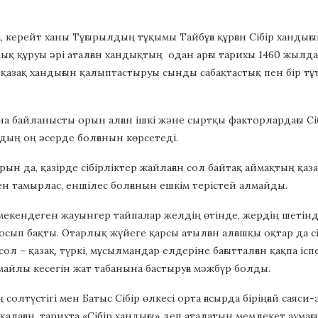
, керейт ханы Тұғырылдың тұқымы Тайбұға құрған Сібір ханд
дық құруы әрі аталған хандықтың одан арғы тарихы 1460 жыл
 қазақ хандығын қалыптастыруы сынды сабақтастық пен бір тұ
на байланысты орын алған ішкі және сыртқы факторлардағы 
дың оң әсерде болғанын көрсетеді.
рын да, қазірде сібірліктер жайлаған сол байтақ аймақтың қаз
н тамырлас, еншілес болғанын ешкім терістей алмайды.
 мекендеген жауынгер тайпалар желдің өтінде, жердің шетінд
сып бақты. Отарлық жүйеге қарсы атылған алғашқы оқтар да сі
л – қазақ, түркі, мұсылмандар елдеріне бағытталған қақпа іспе
айлы кесегін жат табанына бастыруға мәжбүр болды.
 солтүстігі мен Батыс Сібір өлкесі орта ғасырда біріңғай саяс
 қалаған, тарихта «Сібір хандығы» деп аталатын мемлекет аумағы