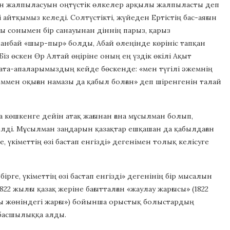
ңінен жалпыласуын оңтүстік өлкелер арқылы жалпыласты деп
ді айтқымыз келеді. Солтүстікті, жүйеден Ертістің бас-аяғын
амды сонымен бір санауынан діннің парыз, қарыз
анбай «шыр-пыр» болды, Абай өлеңінде көрініс тапқан
із өскен Өр Алтай өңіріне оның ең үздік өкілі Ақыт
өз ата-апаларымыздың кейде бөскенде: «мен түгілі әжемнің
яммен оқыған намазы да қабыл болған» деп шіренгенін талай
көшкенге дейін атақ жағынан ғана мұсылман болып,
лді. Мұсылман заңдарын қазақтар ешқашан да қабылдаған
 үкіметтің өзі бастап енгізді» дегенімен толық келісуге
ге, үкіметтің өзі бастап енгізді» дегенінің бір мысалын
22 жылғы қазақ жеріне бағытталған «жаулау жарғысы» (1822
ары жөніндегі жарғы») бойынша орыстық болыстардың
 басшылыққа алды.