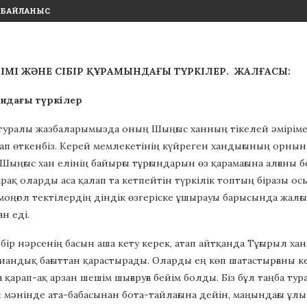
БАЙЛАНЫС
ЛІМІ ЖӘНЕ СІБІР ҚҰРАМЫНДАҒЫ ТҮРКІЛЕР. ЖАЛҒАСЫ:
ндағы түркілер
 туралы жазбаларымызда оның Шыңғыс ханның тікелей әмірімен
ап өткенбіз. Керей мемлекетінің күйреген хандығының орнын
 Шыңғыс хан елінің байырғы тұрғындарын өз қарамағына алғаны б
ірақ оларды аса қалап та кетпейтін түркілік топтың біразы
 моңғол тектілердің діндік өзгеріске ұшырауы барысында жалғы
ан еді.
 бір нәрсенің басын аша кету керек, атап айтқанда Тұғырыл хан
андық бағыттан қарастырады. Оларды ең көп шатастырғаны ке
аға қарап-ақ арзан шешім шығаруға бейім болды. Біз бұл таңба
мәнінде ата-бабасынан бота-тайлағына дейін, маңындағы ұлыс