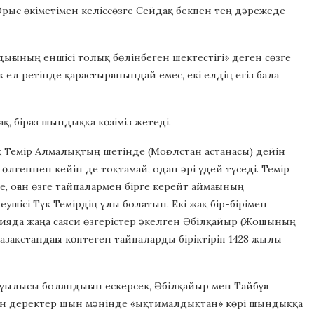
Орыс өкіметімен келіссөзге Сейдақ бекпен тең дәрежеде
дығының еншісі толық бөлінбеген шектестігі» деген сөзге
к ел ретінде қарастырғанындай емес, екі елдің егіз бала
, біраз шындыққа көзіміз жетеді.
ақ Темір Алмалықтың шетінде (Моғолстан астанасы) дейін
 өлгеннен кейін де тоқтамай, одан әрі үдей түседі. Темір
е, оған өзге тайпалармен бірге керейт аймағының
шісі Түк Темірдің ұлы болатын. Екі жақ бір-бірімен
Азияда жаңа саяси өзгерістер әкелген Әбілқайыр (Жошының
азақстандағы көптеген тайпаларды біріктіріп 1428 жылы
 ұылысы болғандығын ескерсек, Әбілқайыр мен Тайбұға
н деректер шын мәнінде «ықтималдықтан» көрі шындыққа