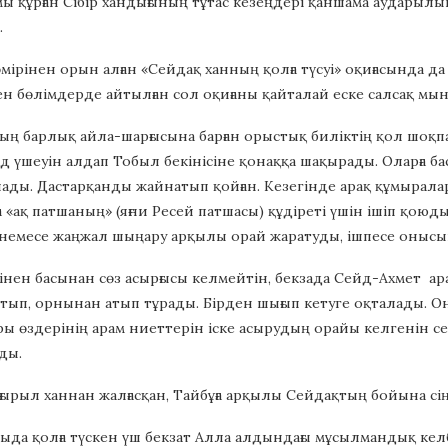
ы құрған Сібір хандығының тұтас кезеңдері қаншама аударыл
.
 өмірінен орын алған «Сейдақ ханның қолға түсуі» оқиғасында 
ен бөлімдерде айтылған сол оқиғаны қайталай еске салсақ мын
дың барлық айла-шарғысына барған орыстық биліктің қол шоқ
 үшеуін алдап Тобыл бекінісіне қонаққа шақырады. Оларға бас 
лады. Дастарқанды жайнатып қойған. Кезегінде арақ құмыралар
 «ақ патшаның» (яғни Ресей патшасы) құдіреті үшін ішіп қою
немесе жаңжал шыңару арқылы орай жаратуды, ішпесе онысын
нен басынан сөз асырғысы келмейтін, бекзада Сейд-Ахмет арақ
тып, орнынан атып тұрады. Бірден шығып кетуге оқталады. Он
 өздерінің арам ниеттерін іске асырудың орайы келгенін сез
ды.
ғырыл ханнан жалғасқан, Тайбұға арқылы Сейдақтың бойына сің
да қолға түскен үш бекзат Алла алдындағы мұсылмандық келб