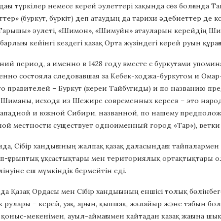
дағы түркілер немесе керей әулеттері хақында сөз болғанда Та
ттер» (буркут, бүркіт) деп атаудың да тарихи әдебиеттер де к
«Тарышы» әулеті, «Шимон», «Шимуйн» атауларын керейдің Шим
барлығы кейінгі кездегі қазақ Орта жүзіндегі керей руын құра
ний период, а именно в 1428 году вместе с буркутами упоми
енно состояла следовавшая за Кебек-ходжа-буркутом и Омар
о правителей – Буркут (кереи Тайбугиды) и по названию пр
, Шиманы, исходя из Шежире современных кереев – это наро
ападной и южной Сибири, названной, по нашему предполо
нной местности существует одноименный город «Тар»), ве
да, Сібір хандығының жалпақ қазақ даласындағы тайпалармен 
деп-ғұрыптық ұқсастықтары мен териториялық ортақтықтары о
лінуіне еш мүмкіндік бермейтін еді.
да Қазақ Ордасы мен Сібір хандығының еншісі толық бөлінбеге
рік рулары – керей, уақ, арғын, қыпшақ, жалайыр және табын бо
қоныс-мекенімен, ауыл-аймағымен қайтадан қазақ жағына шық