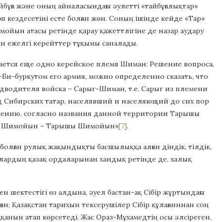
йбұға және оның айналасындағы әулетті «тайбұғалықтар»
өп кездесетіні есте болған жөн. Соның ішінде кейде «Тар»
ойын атасы ретінде қарау қажеттлігіне де назар аудару
ған ежелгі керейттер тұқымы саналады.
нается еще одно керейское племя Шиман: Решение вопроса,
-Би-буркутом его армия, можно определенно сказать, что
едводителя войска – Сарыг-Шиман, т.е. Сарыг из племени
д Сибирских татар, населявший и населяющий до сих пор
жению, согласно названия данной территории Тарышы
тки Шимойын – Тарышы Шимойын»
[7]
.
болған рулық жақындықты басшылыққа алған діндік, тілдік,
лардың қазақ ордаларынан хандық ретінде де, халық
н шектестігі өз алдына, әуел бастан-ақ Сібір жұртындағы
лған; Қазақстан тарихын тексерушілер Сібір құлағанннан соң
қанын атап көрсетеді. Жас Ораз-Мұхамедтің осы әлсіреген,