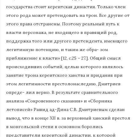
государства стоит кереитская династия. Только член
этого рода может претендовать на трон. Все другие от
этого права отстранены. Поэтому реальный путь к
власти персонажа, не входящего в правящий род,
поддержка того или другого претендента, имеющего
легитимную потенцию, и таким же обра- зом
приближение к власти» [12, с.25 – 27.]. Общий смысл
происходивших событий, целью которого являлось
занятие трона кереитского ханства и придания при
этом легитимности престолонаследию, Дмитриев
опреде- лил верно. В результате сравнительного
анализа «Сокровенного сказания» и «Сборника
летописей» Рашид ад-Дина С.В. Дмитриевым сделан
вывод, что в конце XII в. за верховный ханский престол
в монгольской степи в основном боролись
представители кереитской династии, к которой