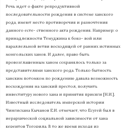
Речь идет о факте репродуктивной
последовательности рождения в системе ханского
рода, имеют место противоречия и разночтения
данного есте- ственного акта рождения. Например: о
принадлежности Темуджина к боко- вой или
параллельной ветви восходящей от ранних истинных
монгольских ханов. И далее, право быть
провозглашенным ханом сохранялось только за
представителями ханского рода. Только бытность
ханским потомком по рождению давала возможность
восхождения на ханский престол, получить
инвеституру нового хана и принятия присяги [Н.И.].
Известный исследователь имперской истории
Чингисхана Кычанов Е.И. отмечает, что Есугей был в
иерархической социальной зависимости от хана
кереитов Тогорила. В то же время исходя из