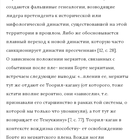
создаются фальшивые генеалогии, возводящие
лидера претендента к исторической или
мифологической династии, существовавшей на этой
территории в прошлом. Либо же обосновывается
плавный переход к новой династии, которую часто
санкционирует династия пресеченная» [12, с. 28].
О зависимом положении меркитов, связанных с
событиями после пле- нения Борте меркитами,
встречаем следующие выводы: «…пленив ее, меркиты
тут же отдают ее Тоорил-кагану (от которого, тоже
кстати вполне вероятно, они «зависели», т.е.
признавали его старшинство в рамках той системы, о
которой мы только что упомянули), а тот тут же
возвращает ее Темучжину» [7, с. 77]. Тоорил-каган в
контексте вождизма способству- ет освобождению
Борте из меркитского плена. Вожди могли