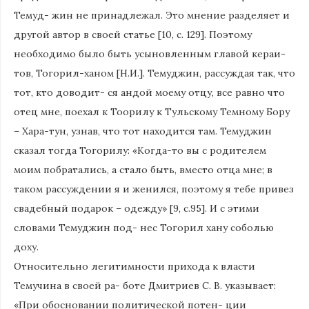
Темуд- жин не принадлежал. Это мнение разделяет и
другой автор в своей статье [10, с. 129]. Поэтому
необходимо было быть усыновленным главой кераи-
тов, Тогорил-ханом [Н.И.]. Темуджин, рассуждая так, что
тот, кто доводит- ся андой моему отцу, все равно что
отец мне, поехал к Тоорилу к Тульскому Темному Бору
– Хара-тун, узнав, что тот находится там. Темуджин
сказал тогда Тогорилу: «Когда-то вы с родителем
моим побратались, а стало быть, вместо отца мне; в
таком рассуждении я и женился, поэтому я тебе привез
свадебный подарок – одежду» [9, с.95]. И с этими
словами Темуджин под- нес Тогорил хану соболью
доху.
Относительно легитимности прихода к власти
Темучина в своей ра- боте Дмитриев С. В. указывает:
«При обосновании политической потен- ции