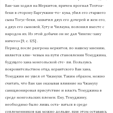
Ван-хан ходил на Меркитов, причем прогнал Тохтоа-
беки в сторону Баргучжин-то- кума, убил его старшего
сына Тогус-беки, захватил двух его дочерей и жен его,
а двух его сыновей, Хуту и Чилауна, полонил вместе с
народом их. Из этой добычи он не дал Чингис-хану
ничего» [9, с. 125] .
Период после разгрома меркитов, по нашему мнению,
является клю- чевым на пути становления Темуджина,
будущего хана монгольской сте- пи. Пользуясь
покровительством отца, кераитского Ван хана,
Темуджин не ушел от Чжамухи. Таким образом, можно
считать, что Ван хан оказывая влияние на Чжамуху
санкционировал присутствие и власть Темуджина в
среде монгольских племен. Ему, Темуджину,
необходимо было лишь оста- ваться в среде
соплеменников как можно дольше, при этом оставаясь