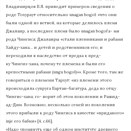
Владимирцов Б.Я. приводит примером сведения о
роде Тохураут относительно unagan bogol: «что они
были одной из ветвей, на которые делилось племя
Джалаир, а последнее племя было unagan bogol’а- ми
рода Чингиса; Джалаиры «стали пленниками и рабами
Хайду-хана… и детей и родственников его, и
переходили в наследство от предка к пред-
ку Чингиз-хана, почему те племена и были его
крепостными рабами (ungu bogol)»». Кроме того, там же
говориться о племени Тархут: «из племени этого
происходила супруга Бартан-багатура, деда по отцу
Чингис-хана; го- ворит об этом поколении и Рашид-
ад-Дин. Возможно, несколько семей из поколения
этого прибыли к роду Чингиса в качестве «приданого»
inje его бабки» [4, с.66].
«Надо упомянуть еще об одном институте древнего