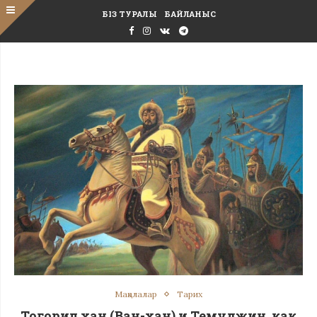
БІЗ ТУРАЛЫ
БАЙЛАНЫС
Мақалалар
Тарих
Тогорил хан (Ван-хан) и Темуджин, как