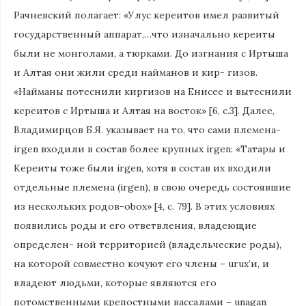
Рачневский полагает: «Улус кереитов имел развитый
государственный аппарат,…что изначально кереиты
были не монголами, а тюрками. До изгнания с Иртыша
и Алтая они жили среди найманов и кир- гизов.
«Найманы потеснили киргизов на Енисее и вытеснили
кереитов с Иртыша и Алтая на восток» [6, с.3]. Далее,
Владимирцов Б.Я. указывает на то, что сами племена-
irgen входили в состав более крупных irgen: «Татары и
Кереиты тоже были irgen, хотя в состав их входили
отдельные племена (irgen), в свою очередь состоявшие
из нескольких родов-оbох» [4, с. 79]. В этих условиях
появились роды и его ответвления, владеющие
определен- ной территорией (владельческие роды),
на которой совместно кочуют его члены – urux’и, и
владеют людьми, которые являются его
потомственными крепостными вассалами – unagan