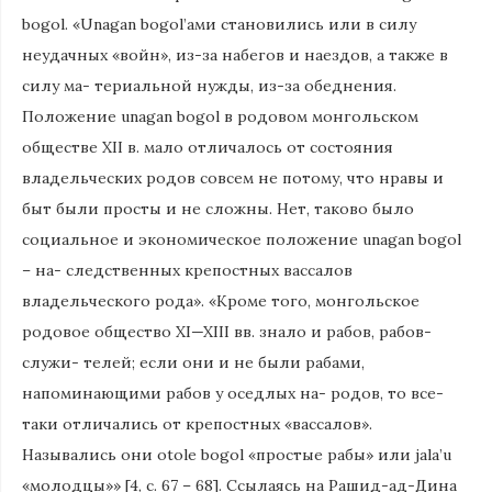
bogol. «Unagan bogol’ами становились или в силу
неудачных «войн», из-за набегов и наездов, а также в
силу ма- териальной нужды, из-за обеднения.
Положение unagan bogol в родовом монгольском
обществе XII в. мало отличалось от состояния
владельческих родов совсем не потому, что нравы и
быт были просты и не сложны. Нет, таково было
социальное и экономическое положение unagan bogol
– на- следственных крепостных вассалов
владельческого рода». «Кроме того, монгольское
родовое общество XI—XIII вв. знало и рабов, рабов-
служи- телей; если они и не были рабами,
напоминающими рабов у оседлых на- родов, то все-
таки отличались от крепостных «вассалов».
Назывались они otole bogol «простые рабы» или jala’u
«молодцы»» [4, с. 67 – 68]. Ссылаясь на Рашид-ад-Дина