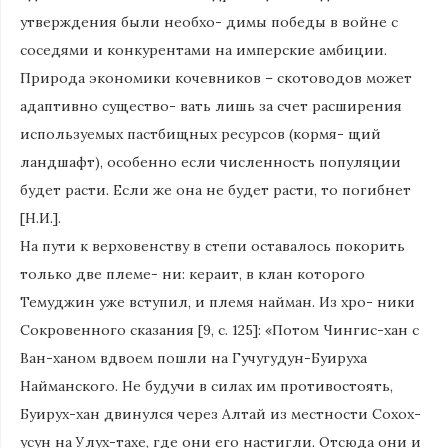
утверждения были необхо- димы победы в войне с
соседями и конкурентами на имперские амбиции.
Природа экономики кочевников – скотоводов может
адаптивно существо- вать лишь за счет расширения
используемых пастбищных ресурсов (кормя- щий
ландшафт), особенно если численность популяции
будет расти. Если же она не будет расти, то погибнет
[Н.И.].
На пути к верховенству в степи оставалось покорить
только две племе- ни: кераит, в клан которого
Темуджин уже вступил, и племя найман. Из хро- ники
Сокровенного сказания [9, с. 125]: «Потом Чингис-хан с
Ван-ханом вдвоем пошли на Гучугудун-Буируха
Найманского. Не будучи в силах им противостоять,
Буирух-хан двинулся через Алтай из местности Сохох-
усун на Улух-тахе, где они его настигли. Отсюда они и