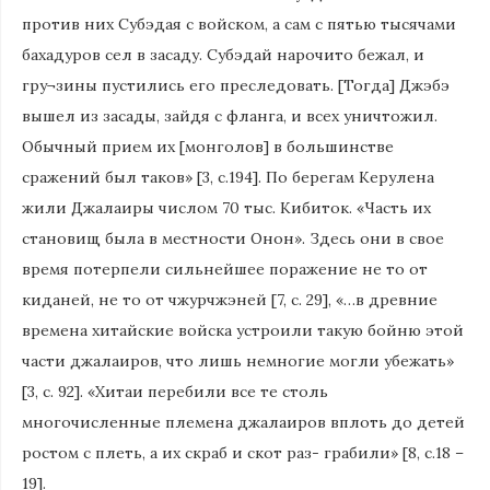
против них Субэдая с войском, а сам с пятью тысячами
бахадуров сел в засаду. Субэдай нарочито бежал, и
гру¬зины пустились его преследовать. [Тогда] Джэбэ
вышел из засады, зайдя с фланга, и всех уничтожил.
Обычный прием их [монголов] в большинстве
сражений был таков» [3, с.194]. По берегам Керулена
жили Джалаиры числом 70 тыс. Кибиток. «Часть их
становищ была в местности Онон». Здесь они в свое
время потерпели сильнейшее поражение не то от
киданей, не то от чжурчжэней [7, с. 29], «…в древние
времена хитайские войска устроили такую бойню этой
части джалаиров, что лишь немногие могли убежать»
[3, с. 92]. «Хитаи перебили все те столь
многочисленные племена джалаиров вплоть до детей
ростом с плеть, а их скраб и скот раз- грабили» [8, с.18 –
19].