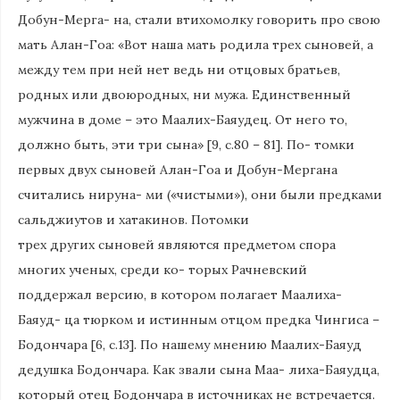
Добун-Мерга- на, стали втихомолку говорить про свою
мать Алан-Гоа: «Вот наша мать родила трех сыновей, а
между тем при ней нет ведь ни отцовых братьев,
родных или двоюродных, ни мужа. Единственный
мужчина в доме – это Маалих-Баяудец. От него то,
должно быть, эти три сына» [9, с.80 – 81]. По- томки
первых двух сыновей Алан-Гоа и Добун-Мергана
считались нируна- ми («чистыми»), они были предками
сальджиутов и хатакинов. Потомки
трех других сыновей являются предметом спора
многих ученых, среди ко- торых Рачневский
поддержал версию, в котором полагает Маалиха-
Баяуд- ца тюрком и истинным отцом предка Чингиса –
Бодончара [6, с.13]. По нашему мнению Маалих-Баяуд
дедушка Бодончара. Как звали сына Маа- лиха-Баяудца,
который отец Бодончара в источниках не встречается.