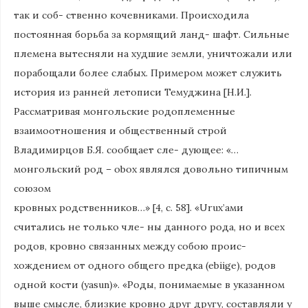
так и соб- ственно кочевниками. Происходила
постоянная борьба за кормящий ланд- шафт. Сильные
племена вытесняли на худшие земли, уничтожали или
порабощали более слабых. Примером может служить
история из ранней летописи Темуджина [Н.И.].
Рассматривая монгольские родоплеменные
взаимоотношения и общественный строй
Владимирцов Б.Я. сообщает сле- дующее: «…
монгольский род – obox являлся довольно типичным
союзом
кровных родственников…» [4, с. 58]. «Urux’ами
считались не только чле- ны данного рода, но и всех
родов, кровно связанных между собою проис-
хождением от одного общего предка (ebiige), родов
одной кости (yasun)». «Роды, понимаемые в указанном
выше смысле, близкие кровно друг другу, составляли у