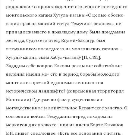
родословие о происхождении его отца от последнего
монгольского кагана Хутула-кагана: «С целью обосно-
вания прав на ханский титул Темучина, человека, не
принадлежавшего к правящему дому, была придумана
легенда, будто его отец, Есугей-бахадур, был
племянником последнего из монгольских каганов –
Хутула-кагана, сына Хабул-кагана» [11, с.193].
Зададим себе вопрос. Каковы реальные событийные
явления имели ме- сто в период борьбы молодого
монгола с горсткой единомышленников на
историческом ландшафте? (современная территория
Монголии) Где уже по факту, существовало
могущественное и влиятельное Кераитское ханство. О
состоянии войска Темуджина перед походом на
меркитов для вызволе- ния из плена Борте Кычанов
Е.И. пишет следующее: «Есть все основания считать,