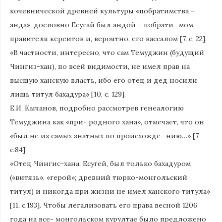
кочевнической древней культуры «побратимства –
анда», дословно Есугай был андой – побрати- мом
правителя кереитов и, вероятно, его вассалом [7, с. 22].
«В частности, интересно, что сам Темуджин (будущий
Чингиз-хан), по всей видимости, не имел прав на
высшую ханскую власть, ибо его отец и дед носили
лишь титул бахадура» [10, с. 129].
Е.И. Кычанов, подробно рассмотрев генеалогию
Темуджина как «при- родного хана», отмечает, что он
«был не из самых знатных по происхожде- нию…» [7,
с.84].
«Отец Чингис-хана, Есугей, был только бахадуром
(«витязь», «герой»; древний тюрко-монгольский
титул) и никогда при жизни не имел ханского титула»
[11, с.193]. Чтобы легализовать его права весной 1206
года на все- монгольском курултае было предложено