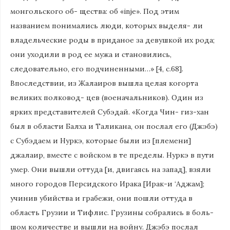
монгольского об- щества: oб «inje». Под этим
названием понимались люди, которых выделя- ли
владельческие роды в приданое за девушкой их рода;
они уходили в род ее мужа и становились,
следовательно, его подчиненными…» [4, с.68].
Впоследствии, из Жалаиров вышла целая когорта
великих полковод- цев (военачальников). Один из
ярких представителей Субэдай. «Когда Чин- гиз-хан
был в области Балха и Таликана, он послал его (Джэбэ)
с Субэдаем и Нуркэ, которые были из [племени]
джалаир, вместе с войском в те пределы. Нуркэ в пути
умер. Они вышли оттуда [и, двигаясь на запад], взяли
много городов Персидского Ирака [Ирак-и ‘Аджам];
учинив убийства и грабежи, они пошли оттуда в
область Грузии и Тифлис. Грузины собрались в боль-
шом количестве и вышли на войну. Джэбэ послал