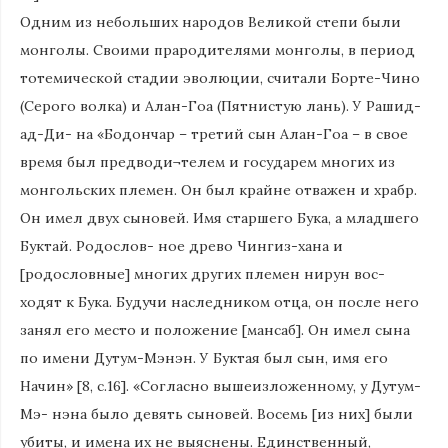
Одним из небольших народов Великой степи были
монголы. Своими прародителями монголы, в период
тотемической стадии эволюции, считали Борте-Чино
(Серого волка) и Алан-Гоа (Пятнистую лань). У Рашид-
ад-Ди- на «Бодончар – третий сын Алан-Гоа – в свое
время был предводи¬телем и государем многих из
монгольских племен. Он был крайне отважен и храбр.
Он имел двух сыновей. Имя старшего Бука, а младшего
Буктай. Родослов- ное древо Чингиз-хана и
[родословные] многих других племен нирун вос-
ходят к Бука. Будучи наследником отца, он после него
занял его место и положение [мансаб]. Он имел сына
по имени Дутум-Мэнэн. У Буктая был сын, имя его
Начин» [8, с.16]. «Согласно вышеизложенному, у Дутум-
Мэ- нэна было девять сыновей. Восемь [из них] были
убиты, и имена их не выяснены. Единственный,