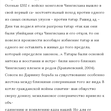
Осенью 1202 г. войско монголов Чингисхана вышло в
свой первый са- мостоятельный поход против одного
из самых сильных улусов – против татар. Рашид ад –
Дин так подвел итоги разгрома татар: «так как они
были убийцами отца Чингисхана и его отцов, то он
повелел произвести всеобщее избиение татар и ни
одного не оставлять в живых до того предела,
который определен законом…». Татары были основой
мятежа и восстания и истре- били много близких
Чингисхану племен и родов (Храпачевский, 2004).
Совсем по Дарвину: борьба за существование особенно
жестока между близкими соперниками того же вида. В
котле гражданской войны охватив- шая общество
сверху донизу, межклановое соперничество привело к
объ-
единению и появлению ядра наций. Но для ее