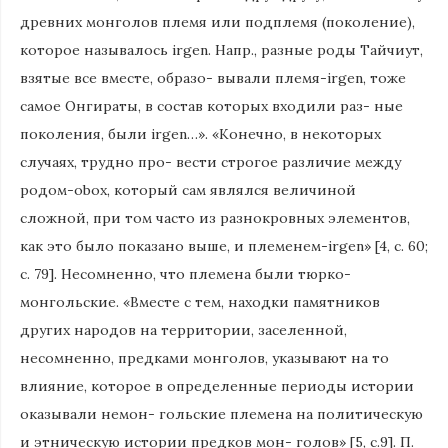
древних монголов племя или подплемя (поколение),
которое называлось irgen. Напр., разные роды Тайчиут,
взятые все вместе, образо- вывали племя-irgen, тоже
самое Онгираты, в состав которых входили раз- ные
поколения, были irgen…». «Конечно, в некоторых
случаях, трудно про- вести строгое различие между
родом-obox, который сам являлся величиной
сложной, при том часто из разнокровных элементов,
как это было показано выше, и племенем-irgen» [4, с. 60;
с. 79]. Несомненно, что племена были тюрко-
монгольские. «Вместе с тем, находки памятников
других народов на территории, заселенной,
несомненно, предками монголов, указывают на то
влияние, которое в определенные периоды истории
оказывали немон- гольские племена на политическую
и этническую истории предков мон- голов» [5, с.9]. П.