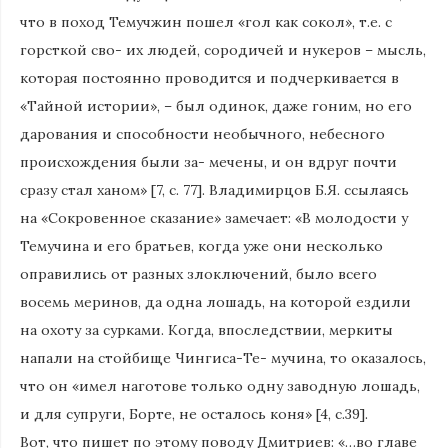
что в поход Темучжин пошел «гол как сокол», т.е. с
горсткой сво- их людей, сородичей и нукеров – мысль,
которая постоянно проводится и подчеркивается в
«Тайной истории», – был одинок, даже гоним, но его
дарования и способности необычного, небесного
происхождения были за- мечены, и он вдруг почти
сразу стал ханом» [7, с. 77]. Владимирцов Б.Я. ссылаясь
на «Сокровенное сказание» замечает: «В молодости у
Темучина и его братьев, когда уже они несколько
оправились от разных злоключений, было всего
восемь меринов, да одна лошадь, на которой ездили
на охоту за сурками. Когда, впоследствии, меркиты
напали на стойбище Чингиса-Те- мучина, то оказалось,
что он «имел наготове только одну заводную лошадь,
и для супруги, Борте, не осталось коня» [4, с.39].
Вот, что пишет по этому поводу Дмитриев: «…во главе