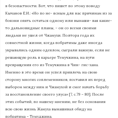
в безопастности. Вот, что пишет по этому поводу
Кычанов Е.И.: «Но по не- ясным для нас причинам из за
боязни опять остаться одному или вынаши- вая какие-
то дальновидные планы, – он со всеми своими
людьми не ушел от Чжамухи. Полтора года их
совместной жизни, когда побратимы даже иногда
укрывались одним одеялом, сыграли важную, если не
решающую роль в карьере Темучжина, на пути
превращения его из Темучжина в Чин- гис-хана.
Именно в это время он успел привлечь на свою
сторону многих соплеменников, поставил их перед
выбором между ним и Чжамухой и смог начать борьбу
за восстановление своего улуса» [7, с.79 – 80]. После
этих событий, по нашему мнению, не без основания
всю свою жизнь Жамуха вынашивал обиду на
побратима – Темуджина.