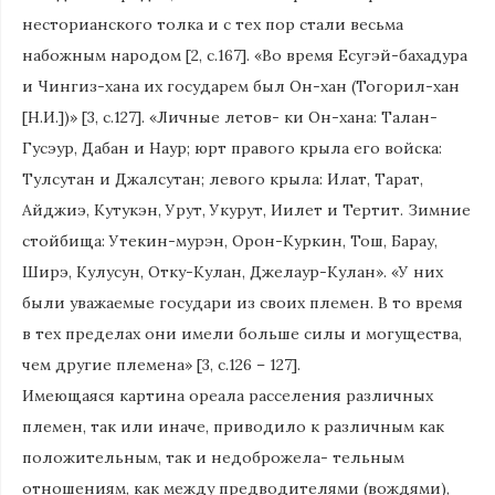
несторианского толка и с тех пор стали весьма
набожным народом [2, с.167]. «Во время Есугэй-бахадура
и Чингиз-хана их государем был Он-хан (Тогорил-хан
[Н.И.])» [3, с.127]. «Личные летов- ки Он-хана: Талан-
Гусэур, Дабан и Наур; юрт правого крыла его войска:
Тулсутан и Джалсутан; левого крыла: Илат, Тарат,
Айджиэ, Кутукэн, Урут, Укурут, Иилет и Тертит. Зимние
стойбища: Утекин-мурэн, Орон-Куркин, Тош, Барау,
Ширэ, Кулусун, Отку-Кулан, Джелаур-Кулан». «У них
были уважаемые государи из своих племен. В то время
в тех пределах они имели больше силы и могущества,
чем другие племена» [3, с.126 – 127].
Имеющаяся картина ореала расселения различных
племен, так или иначе, приводило к различным как
положительным, так и недоброжела- тельным
отношениям, как между предводителями (вождями),