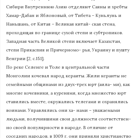
Сибири Внутреннюю Азию отделяют Саяны и хребты
Хамар-Дабан и Яблоновый, от Тибета – Куньлунь и
Наньшань, от Китая – Великая китай- ская стена,
проходящая по границе сухой степи и субтропиков.
Западная часть Великой степи включает Казахстан,
степи Прикаспия и Причерномо- рья, Украину и пушту
Венгрии [2, с.151].
По реке Селенге и Толе в центральной части
Монголии кочевал народ кераиты. Жили кераиты не
семейными общинами из двух-трех юрт (аила- ми), как
многие кочевники, а куренями, когда множество юрт
ставились вместе, окружались телегами и охранялись
воинами. Управлялись они ха- нами – уважаемыми
людьми, получившими свои должности соответствен-
но своей популярности в народе. В отличие от
соседних народов, в 1009 г. они приняли христианство