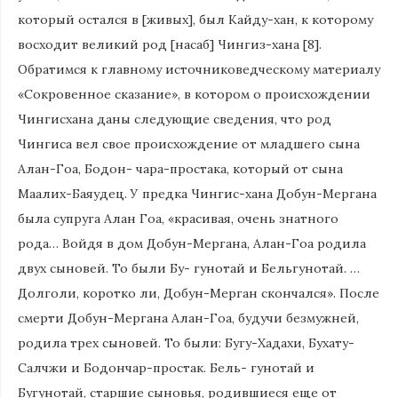
который остался в [живых], был Кайду-хан, к которому
восходит великий род [насаб] Чингиз-хана [8].
Обратимся к главному источниковедческому материалу
«Сокровенное сказание», в котором о происхождении
Чингисхана даны следующие сведения, что род
Чингиса вел свое происхождение от младшего сына
Алан-Гоа, Бодон- чара-простака, который от сына
Маалих-Баяудец. У предка Чингис-хана Добун-Мергана
была супруга Алан Гоа, «красивая, очень знатного
рода… Войдя в дом Добун-Мергана, Алан-Гоа родила
двух сыновей. То были Бу- гунотай и Бельгунотай. …
Долголи, коротко ли, Добун-Мерган скончался». После
смерти Добун-Мергана Алан-Гоа, будучи безмужней,
родила трех сыновей. То были: Бугу-Хадахи, Бухату-
Салчжи и Бодончар-простак. Бель- гунотай и
Бугунотай, старшие сыновья, родившиеся еще от