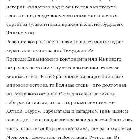
истории «золотого рода» монголов в контексте
генеалогии, следствием чего стала многолетняя
борьба за «узаконенный приход к власти» будущего
Чингис-хана.
Решение вопроса: «Что значило престолонаследие
кераитского ханства для Темуджина?»
Посреди Евразийского континента или Мирового
острова, как его име- нуют геополитики, тянется
Великая степь. Если Урал является широтной осью
мирового острова, то Великая степь – это долготная
ось Мирового острова. С севера она ограничена
сибирской тайгой, а с юга горными си- стемами.
Алтаем, Сауром, Тарбагатаем и западным Тянь-Шанем
она разде- лена на две отличающиеся части. Восточная
часть называется Внутренней Азией, где располагается
Монголия, Джунгария и Восточный Туркестан. От