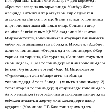
Көк орай шалғынына бие байлар» – деп көрсетеді
«Ереймен сапары» шығармасында. Мәшһүр Жүсіп
өлеңінде айтылған жер атаулары қазір елдімекен
атауларына айналып отыр. Яғани тарихи топонимика
қазіргі ономастикаға айналып отыр.
Сонымен қатар
елімізге белгілі ғалым ҚР ҰҒА академигі Мекемтас
Мырзахметовтің топонимикалық атауларға байланысты
еңбектерін айырықша тауға болады. Мәселен, «Әдебиет
және топонимика», «Отаршылдық топонимдер», «Жер
тарихы-ел тарихы», «Ов туралы», «Ванновка атауының
сыры неде?», «Қазақ топонимдері мен антропонимдері
(өткені, бүгіні және ертеңі)» бар.
М. Мырзахметов
«Түркістанда туған ойлар» атты кітабында
топонимдерді 3 топқа бөледі: 1) халықтық топонимдер; 2)
тоталитарлық топонимдер; 3) отаршылдық топонимдер.
Автор еліміздегі географиялық атаулардың ішінде адам
есімімен аталатын жер-су, елді мекендерге назар
аударған. (Моминова Г.Т. Қазақстан тарихындағы