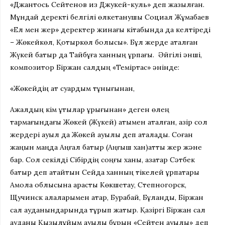
«Джантось Сейтенов из Джукей-куль» деп жазылған.
Мұндай деректі белгілі өлкетанушы Социал Жұмабаев
«Ел мен жер» деректер жинағы кітабында да келтіреді
– Жөкейкөл, Қотыркөл болысы». Бұл жерде аталған
Жүкей батыр да Тайбұға ханның ұрпағы. Әйгілі әнші,
композитор Біржан салдың «Теміртас» әнінде:
«Жөкейдің ат суардым тұнығынан,
Ажалдың кім құтылар құрығынан» деген өлең
тармағындағы Жөкей (Жүкей) атымен аталған, қазір сол
жердері ауыл да Жөкей ауылы деп аталады. Соған
жаңын маңда Аңғал батыр (Аңғыш хан)атты жер және
бар. Сол секілді Сібірдің соңғы ханы, қазақтар Сәтбек
батыр деп атайтын Сейдақ ханның тікелей ұрпақтары
Ақмола облысына қарасты Көкшетау, Степногорск,
Щучинск қалаларымен қатар, Бурабай, Бұланды, Біржан
сал ауданындарында тұрып жатыр. Қазіргі Біржан сал
ауданы Қызылұйым ауылы бұрын «Сейтен ауылы» деп