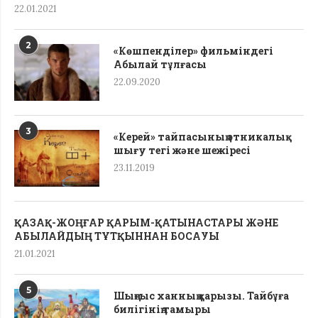
22.01.2021
2
«Көшпенділер» фильміндегі
Абылай тұлғасы
22.09.2020
3
«Керей» тайпасының этникалық
шығу тегі жəне шежіресі
23.11.2019
ҚАЗАҚ-ЖОҢҒАР ҚАРЫМ-ҚАТЫНАСТАРЫ ЖӘНЕ
АБЫЛАЙДЫҢ ТҰТҚЫННАН БОСАУЫ
21.01.2021
5
Шыңғыс ханның қарызы. Тайбұға
билігінің тамыры