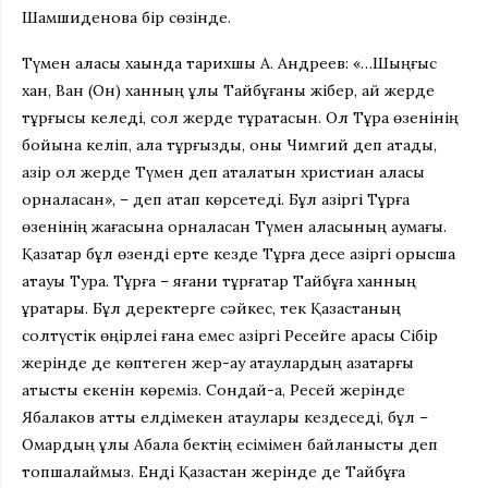
Шамшиденова бір сөзінде.
Түмен қаласы хақында тарихшы А. Андреев: «…Шыңғыс
хан, Ван (Он) ханның ұлы Тайбұғаны жібер, қай жерде
тұрғысы келеді, сол жерде тұрақтасын. Ол Тұра өзенінің
бойына келіп, қала тұрғызды, оны Чимгий деп атады,
қазір ол жерде Түмен деп аталатын христиан қаласы
орналасқан», – деп атап көрсетеді. Бұл қазіргі Тұрғақ
өзенінің жағасына орналасқан Түмен қаласының аумағы.
Қазақтар бұл өзенді ерте кезде Тұрғақ десе қазіргі орысша
атауы Тура. Тұрғақ – яғани тұрғақтар Тайбұға ханның
ұрақтары. Бұл деректерге сәйкес, тек Қазақстаның
солтүстік өңірлеі ғана емес қазіргі Ресейге қарасы Сібір
жерінде де көптеген жер-ау атаулардың қазақтарғы
қатысты екенін көреміз. Сондай-ақ, Ресей жерінде
Ябалаков атты елдімекен атаулары кездеседі, бұл –
Омардың ұлы Абалақ бектің есімімен байланысты деп
топшалаймыз. Енді Қазақстан жерінде де Тайбұға