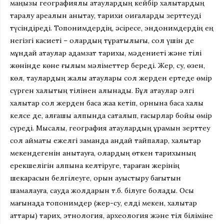
маңызы географиялық атаулардың кейбір халықтардың
таралу ареалын анықтау, тарихи оқиғаларды зерттеуді
түсіндіреді. Топонимдердің, әсіресе, эндонимдердің ең
негізгі касиеті – олардың тұрақтылығы, сол үшін де
мұндай атаулар адамзат тарихы, мәдениеті және тілі
жөнінде көне ғылым мәліметтер береді. Жер, су, өзен,
көл, таулардың жалқы атаулары сол жерден ертеде өмір
сүрген халықтың тілінен алынады. Бұл атаулар әлгі
халықтар сол жерден басқа жаққа кетіп, орнына басқа халық
келсе де, алғашқы қалпында сақталып, ғасырлар бойы өмір
сүреді. Мысалы, география атаулардың құрамын зерттеу
сол аймақты ежелгі заманда қандай тайпалар, халықтар
мекендегенін анықтауға, олардың өткен тарихының
ерекшелігін қалпына келтіруге, тараған жерінің
шекарасын белгілеуге, орын ауыстыру бағытын
шамалауға, сауда жолдарын т.б. білуге болады. Осы
мағынада топонимдер (жер-су, елді мекен, халықтар
аттары) тарих, этнология, археология және тіл біліміне