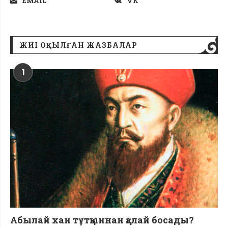
EMAIL
VK
ЖИІ ОҚЫЛҒАН ЖАЗБАЛАР
1
Абылай хан тұтқыннан қалай босады?