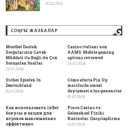
07.12.2022
СОҢҒЫ ЖАЗБАЛАР
Mostbet Dəstək
Casino italiani non
Sorğularının Cavab
AAMS: Mobile gaming
Müddəti ilə Bağlı Ən Çox
options reviewed
Soruşulan Suallar
20.07.2026
23.07.2026
Sicher Spielen In
Cómo afecta Pin Up
Deutschland
mərclərdə əmsal
dəyişməsi a tus ganancias
15.07.2026
15.07.2026
Как использовать 1xBet
Pinco Cazino vs
бонусы и акции для
Geleneksel Fiziki
игроков максимально
Kazinolar: Qarşılaşdırma
эффективно
12.07.2026