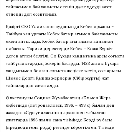
тайпасымен байланысты екенін дәлелдеуді қажет
етпейді деп есептейміз.
Қазіргі СҚО Уәлиханов ауданында Кебек орманы –
Тайбұға хан ұрпағы Кебек батыр атымен байланысты
екені айтылады. Кебек батыр аты аңызға айналған
қолбасшы. Тарихи деректерде Кебек – Қожа Бүркіт
деген атпен белгілі. Ол Бұхара хандығына қарсы соғыста
тайбұғалықтардың әскерін басқарды. 1428 жылы Бұхара
хандығымен болған соғыста жеңіске жетіп, сол арқылы
Шығыс Дешті Қыпшақ жерлерін (Сібір жұрты) жат
тайпалардан сақтап қалды.
Өлкетанушы Социал Жұмабаевтың «Ел мен Жер»
еңбегінде (Петропавловск, 1996. – 498 с) былай деп
жазады: «Сургут қаласының архивінен табылған
құжаттарда 1896 жылы санақ тізімінде Берді ру басы
(предводитель рода) ретінде көрсетілген. Тізімде