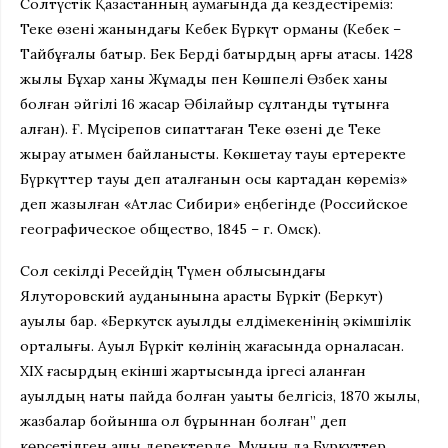
Солтүстік Қазақстанның аумағында да кездестіреміз:
Теке өзені жанындағы Кебек Бүркүт орманы (Кебек –
Тайбұғалық батыр. Бек Берді батырдың арғы атасы. 1428
жылы Бұхар ханы Жұмадық пен Көшпелі Өзбек ханы
болған әйгілі 16 жасар Әбілқайыр сұлтанды тұтқынға
алған). Ғ. Мүсірепов сипаттаған Теке өзені де Теке
жырау атымен байланысты. Көкшетау тауы ертеректе
Бүркүттер тауы деп аталғанын осы картадан көреміз»
деп жазылған «Атлас Сибири» еңбегінде (Российское
географическое общество, 1845 – г. Омск).
Сол секілді Ресейдің Түмен облысындағы
Ялуторовский ауданынына қарасты Бүркіт (Беркут)
ауылы бар. «Беркутск ауылдық елдімекенінің әкімшілік
орталығы. Ауыл Бүркіт көлінің жағасында орналасқан.
ХІХ ғасырдың екінші жартысында іргесі қаланған
ауылдың нақты пайда болған уақыты белгісіз, 1870 жылы,
жазбалар бойынша ол бұрыннан болған” деп
көрсетілген ашық деректерде. Мұның да Бүркүттер