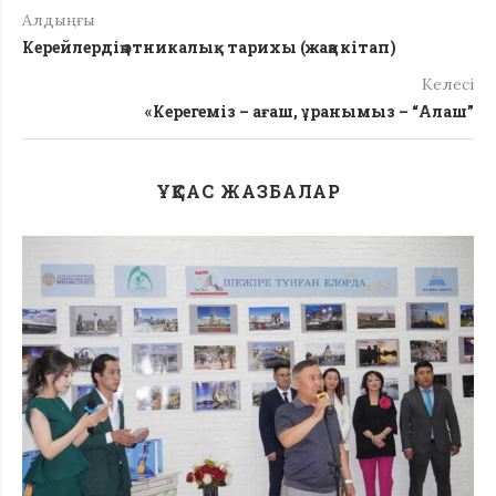
Алдыңғы
Керейлердің этникалық тарихы (жаңа кітап)
Келесі
«Керегеміз – ағаш, ұранымыз – “Алаш”
ҰҚСАС ЖАЗБАЛАР