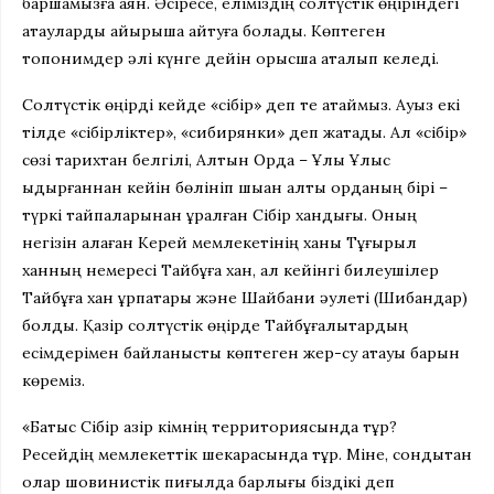
баршамызға аян. Әсіресе, еліміздің солтүстік өңіріндегі
атауларды айырықша айтуға болады. Көптеген
топонимдер әлі күнге дейін орысша аталып келеді.
Солтүстік өңірді кейде «сібір» деп те атаймыз. Ауыз екі
тілде «сібірліктер», «сибирянки» деп жатады. Ал «сібір»
сөзі тарихтан белгілі, Алтын Орда – Ұлық Ұлыс
ыдырғаннан кейін бөлініп шыққан алты орданың бірі –
түркі тайпаларынан құралған Сібір хандығы. Оның
негізін қалаған Керей мемлекетінің ханы Тұғырыл
ханның немересі Тайбұға хан, ал кейінгі билеушілер
Тайбұға хан ұрпақтары және Шайбани әулеті (Шибандар)
болды. Қазір солтүстік өңірде Тайбұғалықтардың
есімдерімен байланысты көптеген жер-су атауы барын
көреміз.
«Батыс Сібір қазір кімнің территориясында тұр?
Ресейдің мемлекеттік шекарасында тұр. Міне, сондықтан
олар шовинистік пиғылда барлығы біздікі деп