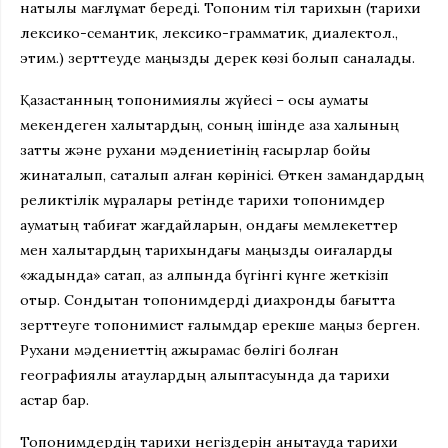
нақтылы мағлұмат береді. Топоним тіл тарихын (тарихи
лексико-семантик, лексико-грамматик, диалектол.,
этим.) зерттеуде маңызды дерек көзі болып саналады.
Қазақстанның топонимиялық жүйесі – осы аумақты
мекендеген халықтардың, соның ішінде қазақ халқының
заттық және рухани мәдениетінің ғасырлар бойы
жинақталып, сақталып қалған көрінісі. Өткен замандардың
реликтілік мұралары ретінде тарихи топонимдер
аумақтың табиғат жағдайларын, ондағы мемлекеттер
мен халықтардың тарихындағы маңызды оқиғаларды
«жадында» сақтап, қаз қалпында бүгінгі күнге жеткізіп
отыр. Сондықтан топонимдерді диахрондық бағытта
зерттеуге топонимист ғалымдар ерекше маңыз берген.
Рухани мәдениеттің ажырамас бөлігі болған
географиялық атаулардың қалыптасуында да тарихи
астар бар.
Топонимдердің тарихи негіздерін анықтауда тарихи