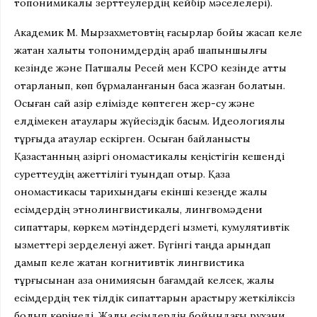
топонимикалық зерттеулердің кейбір мәселелері).
Академик М. Мырзахметовтің ғасырлар бойы жасап келе
жатқан халықтық топонимдердің араб шапқыншылғы
кезінде және Патшалық Ресей мен КСРО кезінде қатты
отарланып, көп бұрмаланғанын баса жазған болатын.
Осыған сай қазір елімізде көптеген жер-су және
елдімекен атаулары жүйесіздік басым. Идеологиялық
тұрғыда атаулар ескірген. Осыған байланысты
Қазақстанның қазіргі ономастикалық кеңістігін кешенді
суреттеудің қажеттілігі туындап отыр. Қазақ
ономастикасы тарихындағы екінші кезеңде жалқы
есімдердің этнолингвистикалық, лингвомәдени
сипаттары, көркем мәтіндердегі қызметі, кумулятивтік
қызметтері зерделенуі қажет. Бүгінгі таңда қарқындап
дамып келе жатқан когнитивтік лингвистика
тұрғысынан қазақ онимиясын бағамдай келсек, жалқы
есімдердің тек тілдік сипаттарын қарастыру жеткіліксіз
болып көрінеді. Жалқы есімдердің бойындағы рухани