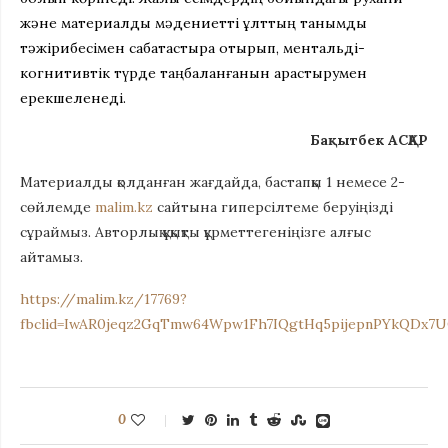
және материалдық мәдениетті ұлттың танымдық
тәжірибесімен сабақтастыра отырып, ментальді-
когнитивтік түрде таңбаланғанын қарастырумен
ерекшеленеді.
Бақытбек АСҚАР
Материалды қолданған жағдайда, бастапқы 1 немесе 2-
сөйлемде
malim.kz
сайтына гиперсілтеме беруіңізді
сұраймыз. Авторлық құқықты құрметтегеніңізге алғыс
айтамыз.
https://malim.kz/17769?
fbclid=IwAR0jeqz2GqTmw64Wpw1Fh7IQgtHq5pijepnPYkQDx7
0