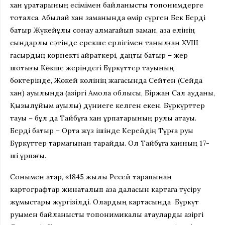
хан ұрақтарының есімімен байланысты топонимдерге
тоқталсақ. Абылай хан заманында өмір сүрген Бек Берді
батыр Жүкейұлы сонау алмағайып заман, қазақ елінің
сындарлы сәтінде ерекше ерлігімен танылған XVIII
ғасырдың көрнекті қайраткері, даңқты батыр – жер
шоқтығы Көкше жеріндегі
Бүркүттер тауының
бөктерінде, Жөкей көлінің жағасында Сейтен (Сейдақ
хан) ауылында (қазіргі Ақмола облысы, Біржан Сал ауданы,
Қызылұйым ауылы) дүниеге келген екен. Бүркүрттер
тауы – бұл да Тайбұға хан ұрпақтарының рулық атауы.
Берді батыр – Орта жүз ішінде Керейдің Тұрғақ руы
Бүркүттер тармағынан тарайды. Ол Тайбұға ханның 17-
ші ұрпағы.
Сонымен қатар, «1845 жылы Ресей тарапынан
картографтар жинақталып қазақ даласын картаға түсіру
жұмыстары жүргізілді. Олардың картасында Бүркүт
руымен байланысты топонимикалық атауларды қазіргі