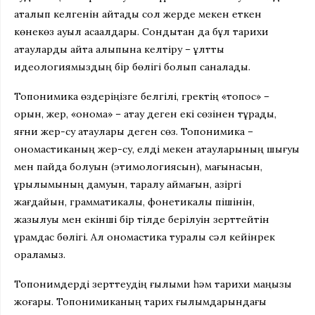
аталып келгенін айтады сол жерде мекен еткен
көнекөз ауыл ақсақалдары. Сондықтан да бұл тарихи
атауларды қайта қалыпына келтіру – ұлттық
идеологиямыздың бір бөлігі болып саналады.
Топонимика өздеріңізге белгілі, гректің «топос» –
орын, жер, «онома» – атау деген екі сөзінен тұрады,
яғни жер-су атаулары деген сөз. Топонимика –
ономастиканың жер-су, елді мекен атауларының шығуы
мен пайда болуын (этимологиясын), мағынасын,
құрылымының дамуын, таралу аймағын, қазіргі
жағдайын, грамматикалық, фонетикалық пішінін,
жазылуы мен екінші бір тілде берілуін зерттейтін
құрамдас бөлігі. Ал ономастика туралы сәл кейінрек
ораламыз.
Топонимдерді зерттеудің ғылыми һәм тарихи маңызы
жоғары. Топонимиканың тарих ғылымдарындағы