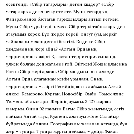
есептейді. «Сібір татарлары» деген кімдер? «Сібір
татарлары» деген атау өте қате. Мұны татардың
Файзрахманов бастаған тарихшылары айтып кеткен.
Мұны Сібір түркілері немесе Сібір түркі тайпалары деп
атауымыз керек. Бұл жерде керей, онгут (уақ), меркіт
тайпалары мекендегені белгілі. Ендеше Сібір
хандығының жері қайда? «Алтын Орданың
территориясы қазіргі Қазақстан территориясынан да
үлкен болған деп жатамыз ғой. Өйткені Жошы ұлысына
Батыс Сібір жері қараған. Сібір хандығы осы өлкеде
Алтын Орда құлағаннан кейін құрылған. Оның
территориясы – қазіргі Ресейдің шығыс аймағы: Алтай
өлкесі, Кемерово, Курган, Новосібір, Омбы, Томск және
Тюмень облыстары. Жерінің аумағы: 2 427 шаршы
шақырым. Оның 92 пайызы Батыс Сібір жазығында, сегіз
пайызы Алтай тауы, Кузнецк алатауы және Салайыр
бұйратында болған. Географиялық жағынан алғанда, бұл
жер – тундра. Тундра жұрты дейміз», – дейді Факия