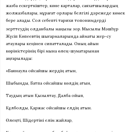
жазба ескерткіштер, көне карталар, саяхатшылардың
жолжазбалары, мұрағат қорлары белгілі дәрежеде көмек
бере алады. Сол себепті тарихи топонимдерді
зерттеудің қолданбалы маңызы зор.
Мысылы Мәшһүр
Жүсіп Көпеевтің шығармаларында аймақтық жер-су
атаулары кеңінен сипатталады. Оның айқын
көріністерінің бірі мына өлең-шумақтарынан
аңғарылады:
«Баянаула қойсайшы жердің атын,
Шыбынды, Батпақ қойсайшы көлдің атын,
Таудың атын Қызылтау, Далба қойып,
Құлболды, Қаржас қойсайшы елдің атын.
Өлеңті, Шідертіні елім жайлар,