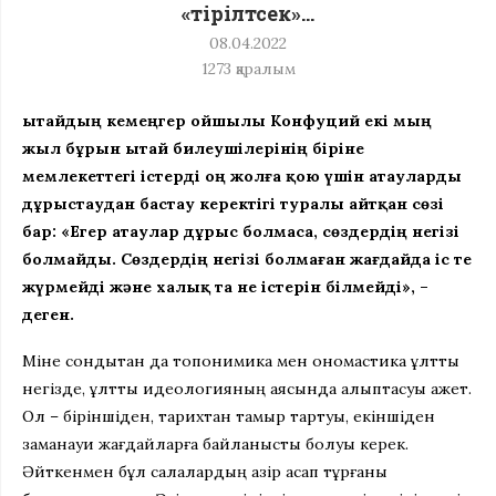
«тірілтсек»…
08.04.2022
1273
қаралым
Қытайдың кемеңгер ойшылы Конфуций екі мың
жыл бұрын Қытай билеушілерінің біріне
мемлекеттегі істерді оң жолға қою үшін атауларды
дұрыстаудан бастау керектігі туралы айтқан сөзі
бар: «Егер атаулар дұрыс болмаса, сөздердің негізі
болмайды. Сөздердің негізі болмаған жағдайда іс те
жүрмейді және халық та не істерін білмейді», –
деген.
Міне сондықтан да топонимика мен ономастика ұлттық
негізде, ұлттық идеологияның аясында қалыптасуы қажет.
Ол – біріншіден, тарихтан тамыр тартуы, екіншіден
заманауи жағдайларға байланысты болуы керек.
Әйткенмен бұл салалардың қазір ақсап тұрғаны