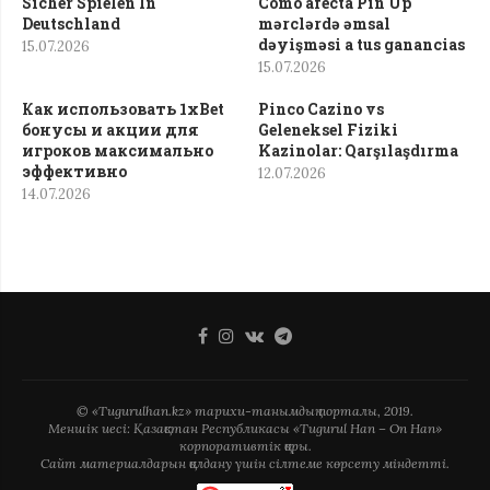
Sicher Spielen In
Cómo afecta Pin Up
Deutschland
mərclərdə əmsal
dəyişməsi a tus ganancias
15.07.2026
15.07.2026
Как использовать 1xBet
Pinco Cazino vs
бонусы и акции для
Geleneksel Fiziki
игроков максимально
Kazinolar: Qarşılaşdırma
эффективно
12.07.2026
14.07.2026
© «Tugurulhan.kz» тарихи-танымдық порталы, 2019.
Меншік иесі: Қазақстан Республикасы «Tugurul Han – On Han»
корпоративтік қоры.
Сайт материалдарын қолдану үшін сілтеме көрсету міндетті.