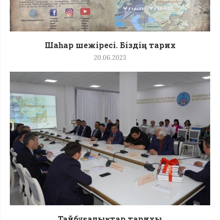
Шаһар шежіресі. Біздің тарих
20.06.2023
Тайбұғалықтар тарихы