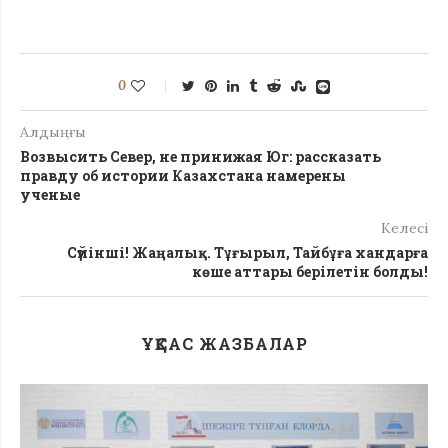
0
Алдыңғы
Возвысить Север, не принижая Юг: рассказать
правду об истории Казахстана намерены
ученые
Келесі
Сүйінші! Жаңалық. Тұғырыл, Тайбұға хандарға
көше аттары берілетін болды!
ҰҚСАС ЖАЗБАЛАР