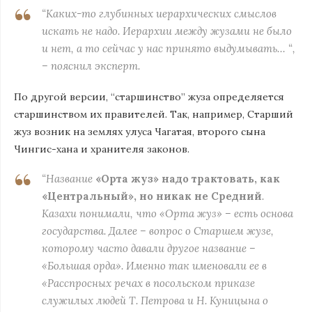
“Каких-то глубинных иерархических смыслов
искать не надо. Иерархии между жузами не было
и нет, а то сейчас у нас принято выдумывать… “,
– пояснил эксперт.
По другой версии, “старшинство” жуза определяется
старшинством их правителей. Так, например, Старший
жуз возник на землях улуса Чагатая, второго сына
Чингис-хана и хранителя законов.
“Название
«Орта жуз» надо трактовать, как
«Центральный», но никак не Средний
.
Казахи понимали, что «Орта жуз» – есть основа
государства. Далее – вопрос о Старшем жузе,
которому часто давали другое название –
«Большая орда». Именно так именовали ее в
«Расспросных речах в посольском приказе
служилых людей Т. Петрова и Н. Куницына о