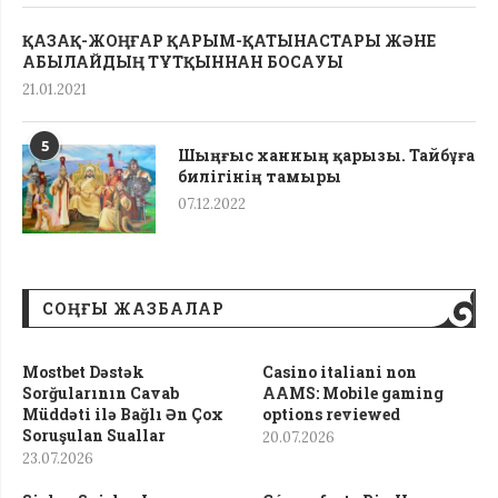
ҚАЗАҚ-ЖОҢҒАР ҚАРЫМ-ҚАТЫНАСТАРЫ ЖӘНЕ
АБЫЛАЙДЫҢ ТҰТҚЫННАН БОСАУЫ
21.01.2021
5
Шыңғыс ханның қарызы. Тайбұға
билігінің тамыры
07.12.2022
СОҢҒЫ ЖАЗБАЛАР
Mostbet Dəstək
Casino italiani non
Sorğularının Cavab
AAMS: Mobile gaming
Müddəti ilə Bağlı Ən Çox
options reviewed
Soruşulan Suallar
20.07.2026
23.07.2026