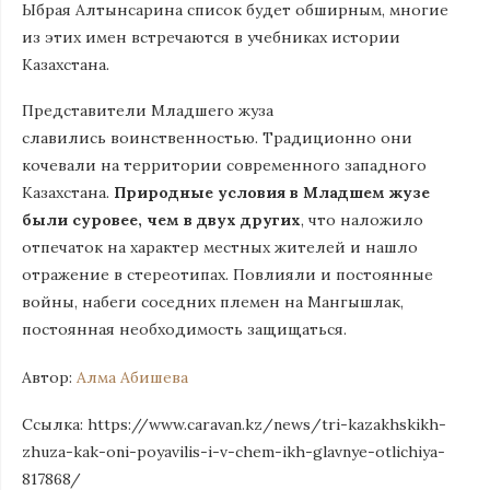
Ыбрая Алтынсарина список будет обширным, многие
из этих имен встречаются в учебниках истории
Казахстана.
Представители Младшего жуза
славились воинственностью. Традиционно они
кочевали на территории современного западного
Казахстана.
Природные условия в Младшем жузе
были суровее, чем в двух других
, что наложило
отпечаток на характер местных жителей и нашло
отражение в стереотипах. Повлияли и постоянные
войны, набеги соседних племен на Мангышлак,
постоянная необходимость защищаться.
Автор:
Алма Абишева
Ссылка: https://www.caravan.kz/news/tri-kazakhskikh-
zhuza-kak-oni-poyavilis-i-v-chem-ikh-glavnye-otlichiya-
817868/