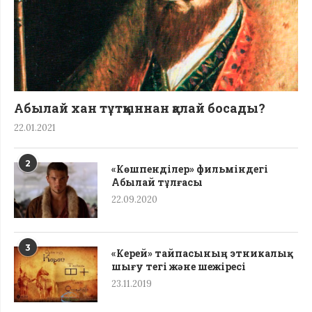
Абылай хан тұтқыннан қалай босады?
22.01.2021
2
«Көшпенділер» фильміндегі
Абылай тұлғасы
22.09.2020
3
«Керей» тайпасының этникалық
шығу тегі жəне шежіресі
23.11.2019