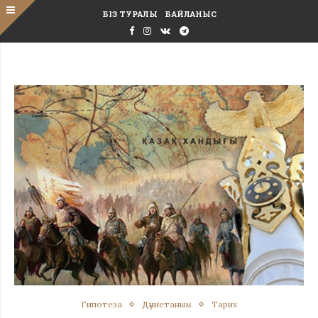
БІЗ ТУРАЛЫ
БАЙЛАНЫС
Гипотеза
Дүниетаным
Тарих