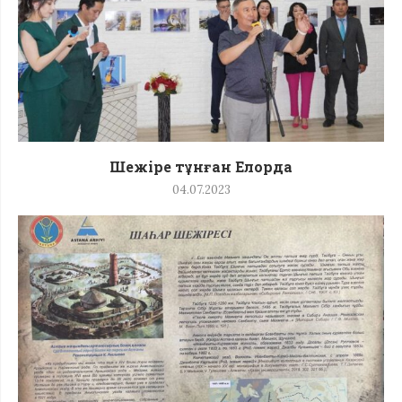
Шежіре тұнған Елорда
04.07.2023