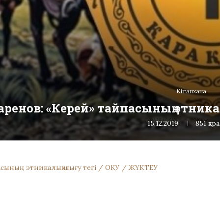
Кітапхана
Каренов: «Керей» тайпасының этник
15.12.2019
851
қар
асының этникалық шығу тегі / ОҚУ / ЖҮКТЕУ