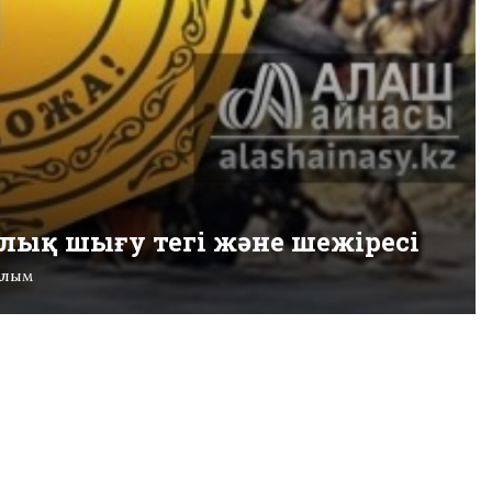
алық шығу тегі жəне шежіресі
алым