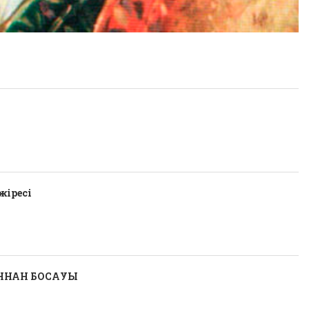
жіресі
ННАН БОСАУЫ