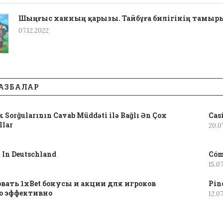
Шыңғыс ханның қарызы. Тайбұға билігінің тамыр
07.12.2022
АЗБАЛАР
k Sorğularının Cavab Müddəti ilə Bağlı Ən Çox
Cas
llar
20.0
n In Deutschland
Cóm
15.0
вать 1xBet бонусы и акции для игроков
Pin
о эффективно
12.0