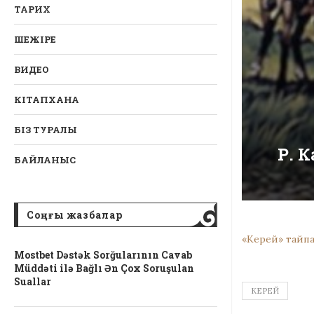
ТАРИХ
ШЕЖІРЕ
ВИДЕО
КІТАПХАНА
БІЗ ТУРАЛЫ
Р. 
БАЙЛАНЫС
Соңғы жазбалар
«Керей» тайп
Mostbet Dəstək Sorğularının Cavab
Müddəti ilə Bağlı Ən Çox Soruşulan
Suallar
КЕРЕЙ