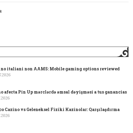
ы
ino italiani non AAMS: Mobile gaming options reviewed
7.2026
o afecta Pin Up mərclərdə əmsal dəyişməsi a tus ganancias
7.2026
co Cazino vs Geleneksel Fiziki Kazinolar: Qarşılaşdırma
7.2026