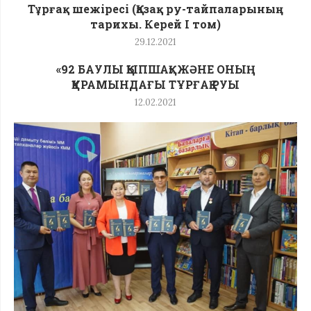
Тұрғақ шежіресі (Қазақ ру-тайпаларының
тарихы. Керей I том)
29.12.2021
«92 БАУЛЫ ҚЫПШАҚ» ЖӘНЕ ОНЫҢ
ҚҰРАМЫНДАҒЫ ТҰРҒАҚ РУЫ
12.02.2021