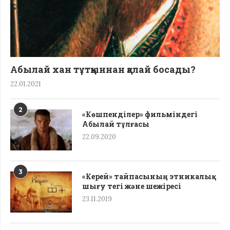
Абылай хан тұтқыннан қалай босады?
22.01.2021
2
«Көшпенділер» фильміндегі
Абылай тұлғасы
22.09.2020
3
«Керей» тайпасының этникалық
шығу тегі жəне шежіресі
23.11.2019