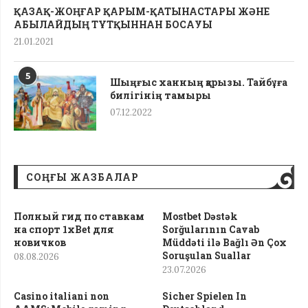
ҚАЗАҚ-ЖОҢҒАР ҚАРЫМ-ҚАТЫНАСТАРЫ ЖӘНЕ
АБЫЛАЙДЫҢ ТҰТҚЫННАН БОСАУЫ
21.01.2021
5
Шыңғыс ханның қарызы. Тайбұға
билігінің тамыры
07.12.2022
СОҢҒЫ ЖАЗБАЛАР
Полный гид по ставкам
Mostbet Dəstək
на спорт 1xBet для
Sorğularının Cavab
новичков
Müddəti ilə Bağlı Ən Çox
Soruşulan Suallar
08.08.2026
23.07.2026
Casino italiani non
Sicher Spielen In