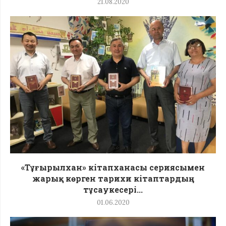
21.08.2020
«Тұғырылхан» кітапханасы сериясымен
жарық көрген тарихи кітаптардың
тұсаукесері...
01.06.2020