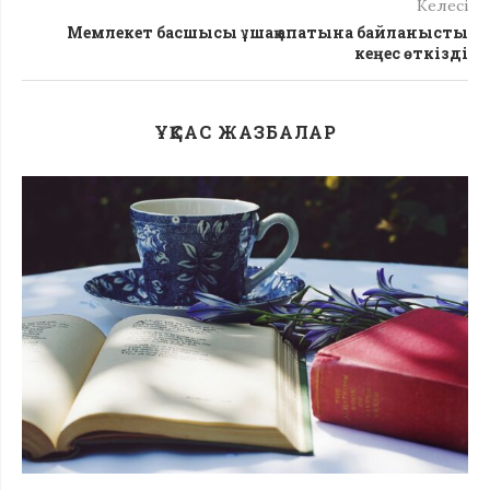
Келесі
Мемлекет басшысы ұшақ апатына байланысты
кеңес өткізді
ҰҚСАС ЖАЗБАЛАР