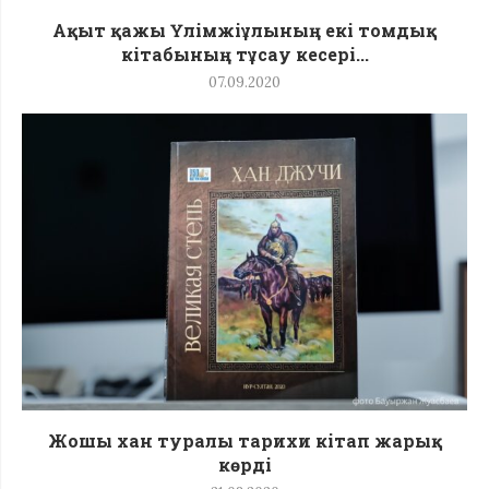
Ақыт қажы Үлімжіұлының екі томдық
кітабының тұсау кесері...
07.09.2020
Жошы хан туралы тарихи кітап жарық
көрді