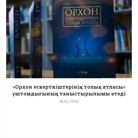
«Орхон ескерткіштерінің толық атласы»
үштомдығының таныстырылымы өтеді
18.02.2020