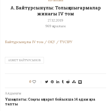
Кітапхана
А. Байтұрсынұлы: Толық шығармалар
жинағы IV том
27.12.2019
969
қаралым
Байтұрсынұлы ІV том / ОҚУ / ТҮСІРУ
АХМЕТ БАЙТҰРСЫНОВ
0
Алдыңғы
Ұшақ апаты: Соңғы ақпарат бойынша 14 адам қаза
тапты