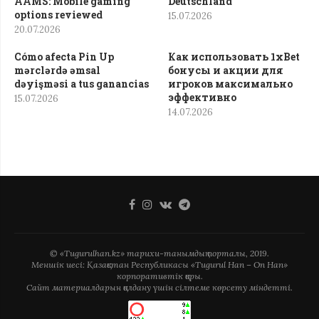
AAMS: Mobile gaming
Deutschland
options reviewed
15.07.2026
20.07.2026
Cómo afecta Pin Up
Как использовать 1xBet
mərclərdə əmsal
бонусы и акции для
dəyişməsi a tus ganancias
игроков максимально
эффективно
15.07.2026
14.07.2026
© «Tugurulhan.kz» тарихи-танымдық порталы, 2019.
Меншік иесі: Қазақстан Республикасы «Tugurul Han – On Han»
корпоративтік қоры.
Сайт материалдарын қолдану үшін сілтеме көрсету міндетті.