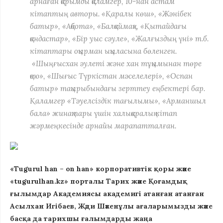
арнаған қарымды қаламгер, 10-нан астам
кітаптың авторы. «Қаралы көш», «Жәнібек
батыр», «Ақбота», «Балқаймақ», «Қытайдағы
қандастар», «Бір уыс сәуле», «Жалғыздың үні» т.б.
кітаптары оқырман ықыласына бөленген.
«Шыңғысхан әулеті және хан тұқымынан төре
қою», «Шығыс Түркістан мәселелері», «Оспан
батыр» тақырыбындағы зерттеу еңбектері бар.
Қаламгер «Тәуелсіздік тағылымы», «Арманшыл
бала» жинақтары үшін халықаралық кітап
жәрмеңкесінде арнайы марапатталған.
«Tugurul han – on han» корпоративтік қоры және
«tugurulhan.kz» порталы Тарих және Қоғамдық
ғылымдар Академиясы академигі атанған атанған
Асылхан Игібаев, Жәди Шәкенұлы ағаларымызды және
басқа да тарихшы ғалымдарды жаңа