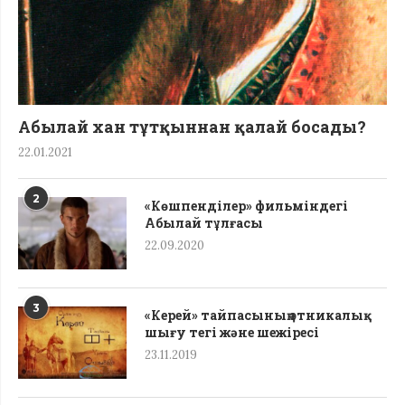
Абылай хан тұтқыннан қалай босады?
22.01.2021
2
«Көшпенділер» фильміндегі
Абылай тұлғасы
22.09.2020
3
«Керей» тайпасының этникалық
шығу тегі жəне шежіресі
23.11.2019