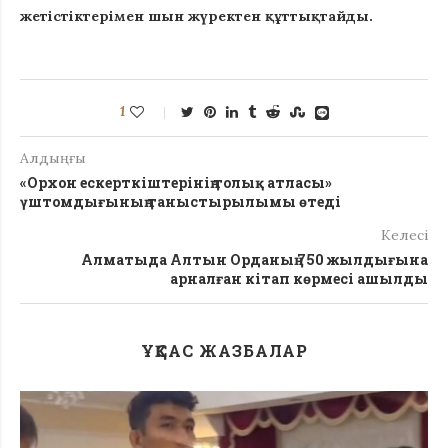
жетістіктерімен шын жүректен құттықтайды.
1
Алдыңғы
«Орхон ескерткіштерінің толық атласы»
үштомдығының таныстырылымы өтеді
Келесі
Алматыда Алтын Орданың 750 жылдығына
арналған кітап көрмесі ашылды
ҰҚСАС ЖАЗБАЛАР