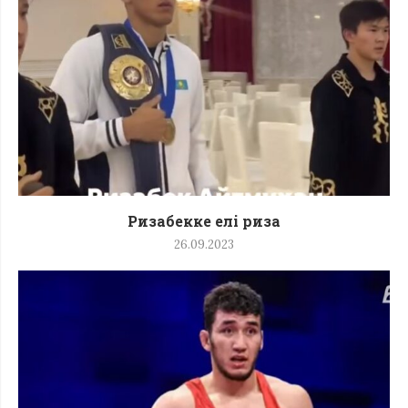
Ризабекке елі риза
26.09.2023