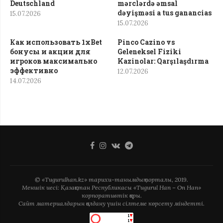
Deutschland
mərclərdə əmsal
dəyişməsi a tus ganancias
15.07.2026
15.07.2026
Как использовать 1xBet
Pinco Cazino vs
бонусы и акции для
Geleneksel Fiziki
игроков максимально
Kazinolar: Qarşılaşdırma
эффективно
12.07.2026
14.07.2026
© «Tugurulhan.kz» тарихи-танымдық порталы, 2019.
Меншік иесі: Қазақстан Республикасы «Tugurul Han – On Han»
корпоративтік қоры.
Сайт материалдарын қолдану үшін сілтеме көрсету міндетті.