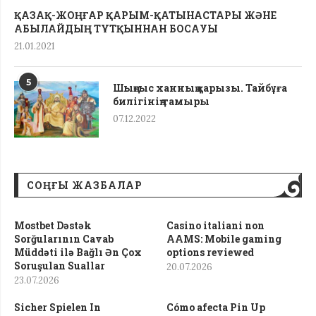
ҚАЗАҚ-ЖОҢҒАР ҚАРЫМ-ҚАТЫНАСТАРЫ ЖӘНЕ
АБЫЛАЙДЫҢ ТҰТҚЫННАН БОСАУЫ
21.01.2021
5
Шыңғыс ханның қарызы. Тайбұға
билігінің тамыры
07.12.2022
СОҢҒЫ ЖАЗБАЛАР
Mostbet Dəstək
Casino italiani non
Sorğularının Cavab
AAMS: Mobile gaming
Müddəti ilə Bağlı Ən Çox
options reviewed
Soruşulan Suallar
20.07.2026
23.07.2026
Sicher Spielen In
Cómo afecta Pin Up