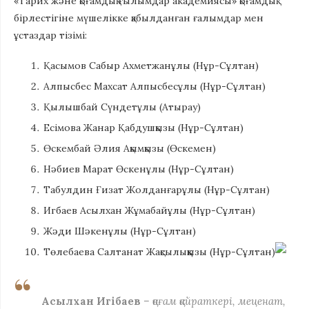
«Тарих және қоғамдық ғылымдар академиясы» қоғамдық
бірлестігіне мүшелікке қабылданған ғалымдар мен
ұстаздар тізімі:
Қасымов Сабыр Ахметжанұлы (Нұр-Сұлтан)
Алпысбес Махсат Алпысбесұлы (Нұр-Сұлтан)
Қылышбай Сүндетұлы (Атырау)
Есімова Жанар Қабдушқызы (Нұр-Сұлтан)
Өскембай Әлия Ақымқызы (Өскемен)
Нәбиев Марат Өскенұлы (Нұр-Сұлтан)
Табулдин Ғизат Жолданғарұлы (Нұр-Сұлтан)
Игбаев Асылхан Жұмабайұлы (Нұр-Сұлтан)
Жәди Шәкенұлы (Нұр-Сұлтан)
Төлебаева Салтанат Жақсылыққызы (Нұр-Сұлтан)
Асылхан Игібаев
– қоғам қайраткері, меценат,