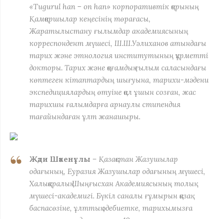
«Tugurul han – on han» корпоративтік қорының
Қамқоршылар кеңесінің төрағасы,
Жаратылыстану ғылымдар академиясының
корреспондент мүшесі, Ш.Ш.Уәлиханов атындағы
тарих және этнология институтының құрметті
докторы. Тарих және қоғамдық ғылым саласындағы
көптеген кітаптардың шығуына, тарихи-мәдени
экспедициялардың өтуіне қол ұшын созған, жас
тарихшы ғалымдарға арнаулы стипендия
тағайындаған ұлт жанашыры.
Жәди Шәкенұлы
– Қазақстан Жазушылар
одағының, Еуразия Жазушылар одағының мүшесі,
Халықаралық Шыңғысхан Академиясының толық
мүшесі-академигі. Бүкіл саналы ғұмырын қазақ
баспасөзіне, ұлттық әдебиетке, тарихымызға