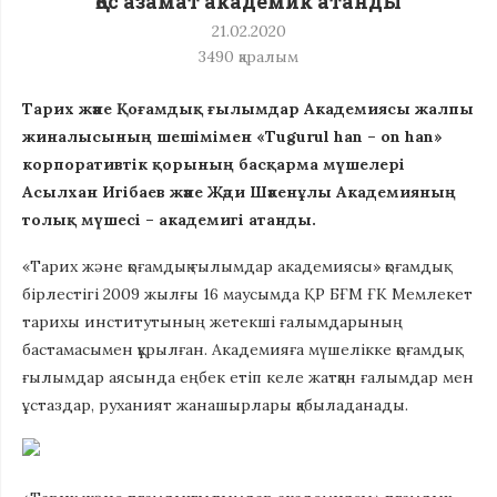
Қос азамат академик атанды
21.02.2020
3490
қаралым
Тарих және Қоғамдық ғылымдар Академиясы жалпы
жиналысының шешімімен «Tugurul han – on han»
корпоративтік қорының басқарма мүшелері
Асылхан Игібаев және Жәди Шәкенұлы Академияның
толық мүшесі – академигі атанды.
«Тарих және қоғамдық ғылымдар академиясы» қоғамдық
бірлестігі 2009 жылғы 16 маусымда ҚР БҒМ ҒК Мемлекет
тарихы институтының жетекші ғалымдарының
бастамасымен құрылған. Академияға мүшелікке қоғамдық
ғылымдар аясында еңбек етіп келе жатқан ғалымдар мен
ұстаздар, руханият жанашырлары қабыладанады.