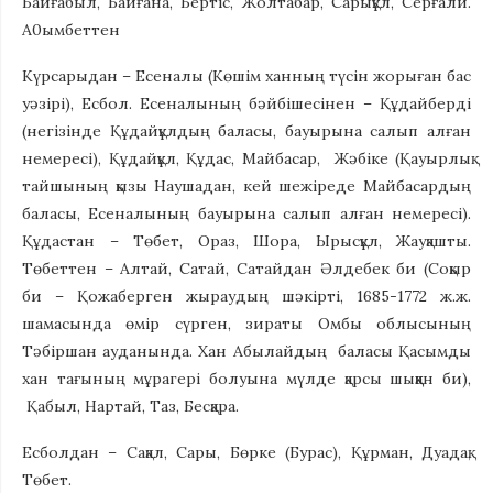
Байғабыл, Байғана, Бертіс, Жолтабар, Сарықұл, Серғали.
А0ымбеттен
Күрсарыдан – Есеналы (Көшім ханның түсін жорыған бас
уәзірі), Есбол. Есеналының бәйбішесінен – Құдайберді
(негізінде Құдайқұлдың баласы, бауырына салып алған
немересі), Құдайқұл, Құдас, Майбасар, Жәбіке (Қауырлық
тайшының қызы Наушадан, кей шежіреде Майбасардың
баласы, Есеналының бауырына салып алған немересі).
Құдастан – Төбет, Ораз, Шора, Ырысқұл, Жауқашты.
Төбеттен – Алтай, Сатай, Сатайдан Әлдебек би (Соқыр
би – Қожаберген жыраудың шәкірті, 1685-1772 ж.ж.
шамасында өмір сүрген, зираты Омбы облысының
Тәбіршан ауданында. Хан Абылайдың баласы Қасымды
хан тағының мұрагері болуына мүлде қарсы шыққан би),
Қабыл, Нартай, Таз, Бесқара.
Есболдан – Сақал, Сары, Бөрке (Бурас), Құрман, Дуадақ,
Төбет.