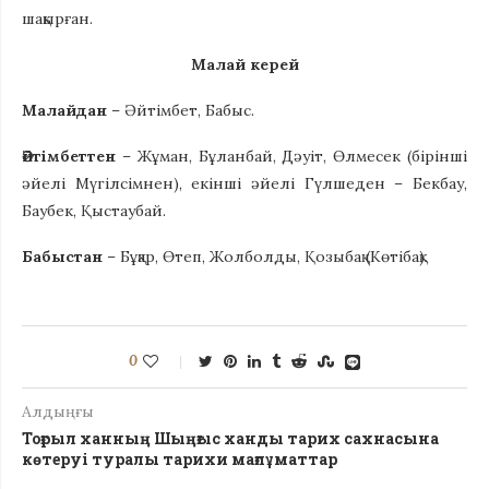
шақырған.
Малай керей
Малайдан
– Әйтімбет, Бабыс.
Әйтімбеттен
– Жұман, Бұланбай, Дәуіт, Өлмесек (бірінші
әйелі Мүгілсімнен), екінші әйелі Гүлшеден – Бекбау,
Баубек, Қыстаубай.
Бабыстан
– Бұқар, Өтеп, Жолболды, Қозыбақ (Көтібақ).
0
Алдыңғы
Тоғрыл ханның Шыңғыс ханды тарих сахнасына
көтеруі туралы тарихи мағлұматтар