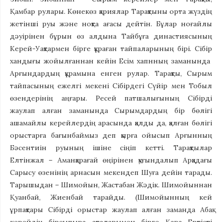
Қамбар рулары. Көнекөз қариялар Тарақтыны орта жүздің
жетінші руы және ноқта ағасы дейтін. Бұлар ноғайлы
дәуірінен бұрын өз алдына Тайбұға династиясының
Керей-Уақтармен бірге құраған тайпаларының бірі. Сібір
хандығы жойылғаннан кейін Есім хапнның заманында
Арғындардың құрамына енген рулар. Тарақты, Сырым
тайпасының ежелгі мекені Сібірдегі Сүйір мен Тобыл
өзендерінің аңғары. Ресей патшалығының Сібірді
жаулап алған заманында Сырымдардың бір бөлігі
ашамайлы керейлердің арасында қалды да, қалған бөлігі
орыстарға бағынбаймыз деп қырға ойысып Арғынның
Бәсентиін руының ішіне сіңіп кетті. Тарақтылар
Елтінжал – Аманқарағай өңірінен қуғындалып Арқадағы
Сарысу өзенінің арнасын мекендеп Шуға дейін тарады.
Тарышыдан – Шимойын, Жастабан Жәдік. Шимойыннан
Қуанбай, Жиенбай тарайды. (Шимойынның кей
ұрпақтары Сібірді орыстар жаулап алған заманда Абақ