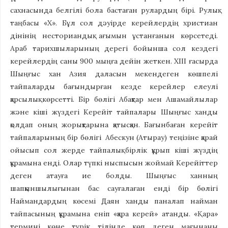
сахнасында белгілі бола бастаған рулардың бірі. Рулық
таңбасы «X».
Бұл сол дәуірде керейлердің христиан
дінінің несториандық ағымын ұстанғанын көрсетеді.
Араб тарихшыларының дерегі бойынша сол кездегі
керейлердің саны 900 мыңға дейін жеткен. XIII ғасырда
Шыңғыс хан Азия даласын мекендеген көшпелі
тайпаларды бағындырған кезде керейлер елеулі
қарсылық көрсетті. Бір бөлігі Абақтар мен Ашамайлылар
және кіші жүздегі Керейіт тайпалары Шыңғыс ханды
қолдап оның жорықтарына қатысқан. Бағынбаған керейіт
тайпаларының бір бөлігі Абескун (Атырау) теңізіне қарай
ойысып сол жерде тайпалық бірлік құрып кіші жүздің
құрамына енді. Олар түпкі ныспысын жоймай Керейіттер
деген атауға ие болды. Шыңғыс ханның
шапқыншылығынан бас сауғалаған енді бір бөлігі
Наймандардың көсемі Даян ханды паналап найман
тайпасының құрамына еніп «қара керей» атанды. «Қара»
термині көне түрік тілінде көп деген мағынаны