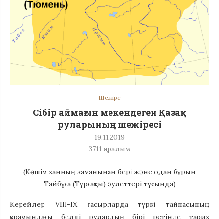
Шежіре
Сібір аймағын мекендеген Қазақ
руларының шежіресі
19.11.2019
3711
қаралым
(Көшім ханның заманынан бері және одан бұрын
Тайбұға (Тұрғақты) әулеттері тұсында)
Керейлер VIII-IX ғасырларда түркі тайпасының
құрамындағы белді рулардың бірі ретінде тарих