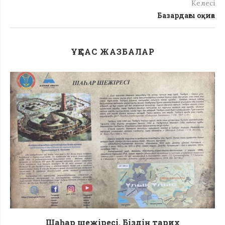
Келесі
Базардағы оқиға
ҰҚСАС ЖАЗБАЛАР
Шаһар шежіресі. Біздің тарих