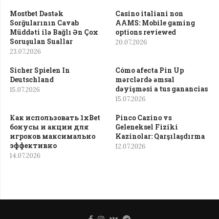
Mostbet Dəstək
Casino italiani non
Sorğularının Cavab
AAMS: Mobile gaming
Müddəti ilə Bağlı Ən Çox
options reviewed
Soruşulan Suallar
20.07.2026
23.07.2026
Sicher Spielen In
Cómo afecta Pin Up
Deutschland
mərclərdə əmsal
dəyişməsi a tus ganancias
15.07.2026
15.07.2026
Как использовать 1xBet
Pinco Cazino vs
бонусы и акции для
Geleneksel Fiziki
игроков максимально
Kazinolar: Qarşılaşdırma
эффективно
12.07.2026
14.07.2026