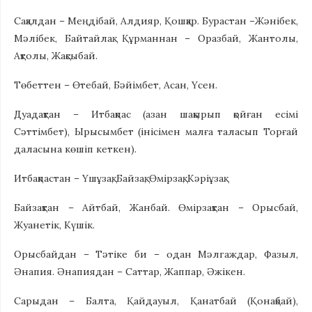
Сақалдан – Меңдібай, Алдияр, Қошқар. Бурастан –Жәнібек,
Мәлібек, Байтайлақ. Құрманнан – Оразбай, Жантолы,
Ақтолы, Жақсыбай.
Төбеттен – Өтебай, Бәйімбет, Асан, Үсен.
Дуадақтан – Итбақпас (азан шақырып қойған есімі
Сәттімбет), Ырысымбет (інісімен малға таласып Торғай
даласына көшіп кеткен).
Итбақпастан – Үшұзақ, Байзақ, Өмірзақ, Кәріұзақ.
Байзақтан – Айтбай, Жанбай. Өмірзақтан – Орысбай,
Жуанетік, Күшік.
Орысбайдан – Тәтіке би – одан Мәлгаждар, Фазыл,
Әнапия. Әнапиядан – Саттар, Жаппар, Әжікен.
Сарыдан – Балта, Қайдауыл, Қанатбай (Қонақбай),