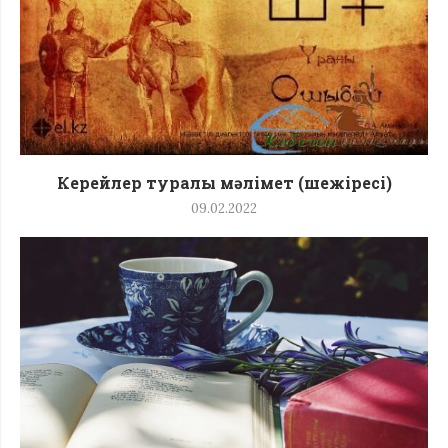
Керейлер туралы мәлімет (шежіресі)
09.02.2022