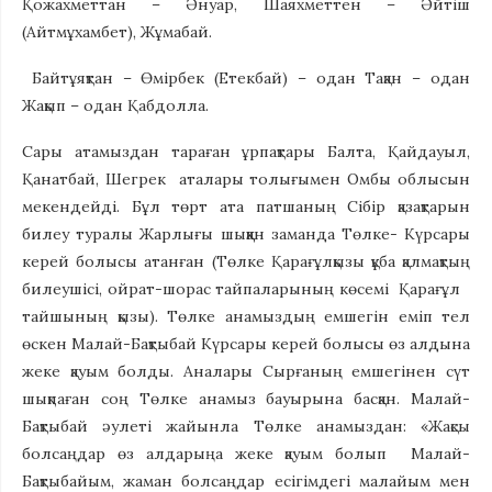
Қожахметтан – Әнуар, Шаяхметтен – Әйтіш
(Айтмұхамбет), Жұмабай.
Байтұяқтан – Өмірбек (Етекбай) – одан Тақан – одан
Жақып – одан Қабдолла.
Сары атамыздан тараған ұрпақтары Балта, Қайдауыл,
Қанатбай, Шегрек аталары толығымен Омбы облысын
мекендейді. Бұл төрт ата патшаның Сібір қазақтарын
билеу туралы Жарлығы шыққан заманда Төлке- Күрсары
керей болысы атанған (Төлке Қарағұлқызы құба қалмақтың
билеушісі, ойрат-шорас тайпаларының көсемі Қарағұл
тайшының қызы). Төлке анамыздың емшегін еміп тел
өскен Малай-Бақтыбай Күрсары керей болысы өз алдына
жеке қауым болды. Аналары Сырғаның емшегінен сүт
шықпаған соң Төлке анамыз бауырына басқан. Малай-
Бақтыбай әулеті жайынла Төлке анамыздан: «Жақсы
болсаңдар өз алдарыңа жеке қауым болып Малай-
Бақтыбайым, жаман болсаңдар есігімдегі малайым мен