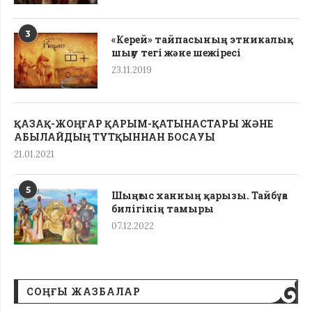
3
«Керей» тайпасының этникалық
шығу тегі жəне шежіресі
23.11.2019
ҚАЗАҚ-ЖОҢҒАР ҚАРЫМ-ҚАТЫНАСТАРЫ ЖӘНЕ
АБЫЛАЙДЫҢ ТҰТҚЫННАН БОСАУЫ
21.01.2021
5
Шыңғыс ханның қарызы. Тайбұға
билігінің тамыры
07.12.2022
СОҢҒЫ ЖАЗБАЛАР