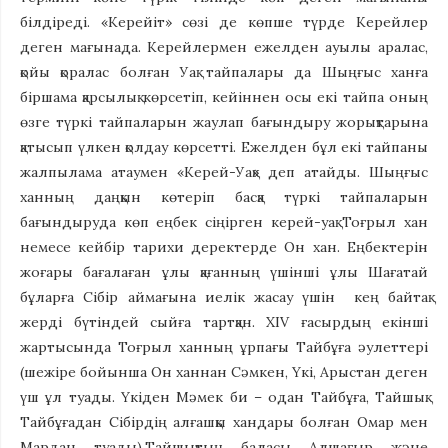
білдіреді. «Керейіт» сөзі де көпше түрде Керейлер
деген мағынада. Керейлермен ежелден ауылы аралас,
қойы қоралас болған Уақ тайпалары да Шыңғыс ханға
біршама қарсылық көрсетіп, кейіннен осы екі тайпа оның
өзге түркі тайпаларын жаулап бағындыру жорықтарына
қатысып үлкен қолдау көрсетті. Ежелден бұл екі тайпаны
жалпылама атаумен «Керей-Уақ» деп атайды. Шыңғыс
ханның даңқын көтеріп басқа түркі тайпаларын
бағындыруда көп еңбек сіңірген керей-уақ Тоғрыл хан
немесе кейбір тарихи деректерде Он хан. Еңбектерін
жоғары бағалаған ұлы қағанның үшінші ұлы Шағатай
бұларға Сібір аймағына иелік жасау үшін кең байтақ
жерді бүтіндей сыйға тартқан. XIV ғасырдың екінші
жартысында Тоғрыл ханның ұрпағы Тайбұға әулеттері
(шежіре бойынша Он ханнан Сәмкен, Үкі, Арыстан деген
үш ұл туады. Үкіден Мәмек би – одан Тайбұға, Тайшық.
Тайбұғадан Сібірдің алғашқы хандары болған Омар мен
Мардан туады).Тайшықтың баласы Алшағыр және