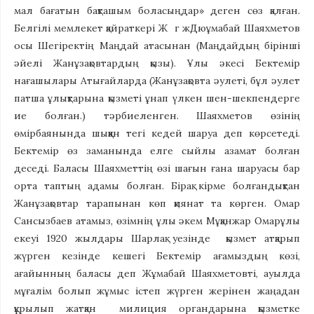
мал бағатын бақташым боласыңдар» деген сөз қалған.
Белгілі мемлекет қайраткері Ж г жДюұмабай Шаяхметов
осы Шегіректің Маңдай атасынан (Маңдайдың бірінші
әйелі Жанұзақовтардың қызы). Ұлы әкесі Бектемір
нағашылары Атығайларда (Жанұзақовта әулеті, бұл әулет
патша ұлықтарына қызметі ұнап үлкен шен-шекпендерге
ие болған.) тәрбиеленген. Шаяхметов өзінің
өмірбаянында шыққан тегі кедей шаруа деп көрсетеді.
Бектемір өз заманында елге сыйлы азамат болған
деседі. Баласы Шаяхметтің өзі шағын ғана шаруасы бар
орта таптың адамы болған. Бірақ кірме болғандықтан
Жанұзақовтар тарапынан көп қиянат та көрген. Омар
Сансызбаев атамыз, өзімнің ұлы әкем Мұқанжар Омарұлы
екеуі 1920 жылдары Шарлақ уезінде қызмет атқарып
жүрген кезінде кешегі Бектемір ағамыздың көзі,
ағайынның баласы деп Жұмабай Шаяхметовті, ауылда
мұғалім болып жұмыс істеп жүрген жерінен жаңадан
құрылып жатқан милиция органдарына қызметке