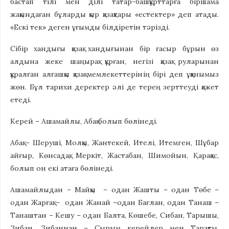
бастап тілі мен ділі татар-башқұрттарға біршама
жақындаған бұларды қыр қазақтары «естектер» деп атады.
«Ескі тек» деген ұғымды білдіретін тәрізді.
Сібір хандығы қазақ хандығынан бір ғасыр бұрын өз
алдына жеке шаңырақ құрған, негізі қазақ руларынан
құралған алғашқы қазақ мемлекеттерінің бірі деп ұққанымыз
жөн. Бұл тарихи деректер әлі де терең зерттеуді қажет
етеді.
Керей – Ашамайлы, Абақ болып бөлінеді.
Абақ – Шеруші, Молқы, Жантекей, Ителі, Итемген, Шұбар
айғыр, Көнсадақ, Меркіт, Жастабан, Шимойын, Қарақас,
болып он екі атаға бөлінеді.
Ашамайлыдан – Майқы – одан Жашты – одан Төбе –
одан Жарғақ – одан Жанай –одан Бағлан, одан Танаш –
Танаштан – Кешу – одан Балта, Көшебе, Сибан, Тарышы,
Зибан. Зибаннан – Сырым керейлер мен Тарақты,