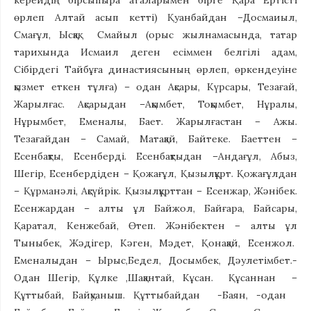
керейдің бірсыпыра аталарымен бірге Қара Ертісті
өрлеп Алтай асып кетті) Қуанбайдан –Досмаиыл,
Смағұл, Ысқақ, Смайыл (орыс жылнамасында, татар
тарихында Исмаил деген есіммен белгілі адам,
Сібірдегі Тайбұға династиясының өрлеп, өркендеуіне
қызмет еткен тұлға) – одан Ақсары, Күрсары, Тезағай,
Жарылғас. Ақсарыдан –Ақымбет, Тоқымбет, Нұралы,
Нұрымбет, Еменалы, Бает. Жарылғастан – Ажы.
Тезағайдан – Самай, Матақай, Байтеке. Баеттен –
Есенбақты, Есенберді. Есенбақтыдан –Андағұл, Абыз,
Шегір, Есенбердіден – Қожағұл, Қызылқұрт. Қожағұлдан
– Құрманәлі, Ақсүйрік. Қызылқұрттан – Есенжар, Жәнібек.
Есенжардан – алты ұл Байжол, Байғара, Байсары,
Қаратал, Кенжебай, Өтеп. Жәнібектен – алты ұл
Тыныбек, Жәдігер, Кәген, Мәдет, Қонақай, Есенжол.
Еменалыдан – Ырыс,Бедел, Досымбек, Дәулетімбет.-
Одан Шегір, Құлке ,Шақантай, Кұсан. Құсаннан –
Құттыбай, Байқуаныш. Құттыбайдан -Баян, -одан