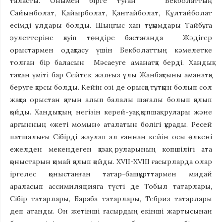
таласты. Онымен бірге туған Бекболаттың
Сайынболат, Қайырболат, Қантайболат, Құлтайболат
есімді ұлдары болды. Шыңғыс хан тұқымдары Тайбұға
әулеттеріне қауіп төндіре бастағанда Жәдігер
орыстармен одақтасу үшін Бекболаттың кәмелетке
толған бір баласын Мәсаеуге аманатқа берді. Хандық
тақтан үміті бар Сейтек жалғыз ұлы Жанбақтыны аманатқа
беруге қарсы болды. Кейін өзі де орысқа тұтқын болып сол
жақта орыстан қатын алып балалы шағалы болып қалып
қойды. Хандықтың негізін керей-уақ, қыпшақ рулары және
арғынның «жеті момын» аталатын бөлігі құрады. Ресей
патшалығы Сібірді жаулап ал ғаннан кейін осы өлкені
ежелден мекендеген қазақ руларының көпшілігі ата
қоныстарын қимай қалып қойды. XVII-XVIII ғасырларда олар
іргелес қоныстанған татар-башқұрттармен мидай
араласып ассимиляцияға түсті де Тобыл татарлары,
Сібір татарлары, Бараба татарлары, Тебриз татарлары
деп атанды. Он жетінші ғасырдың екінші жартысынан