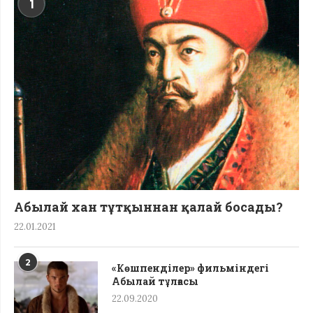
1
Абылай хан тұтқыннан қалай босады?
22.01.2021
2
«Көшпенділер» фильміндегі
Абылай тұлғасы
22.09.2020