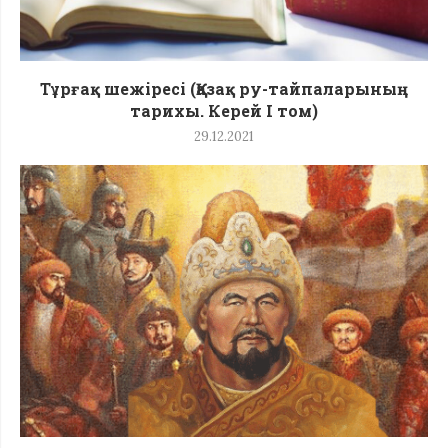
Тұрғақ шежіресі (Қазақ ру-тайпаларының
тарихы. Керей I том)
29.12.2021