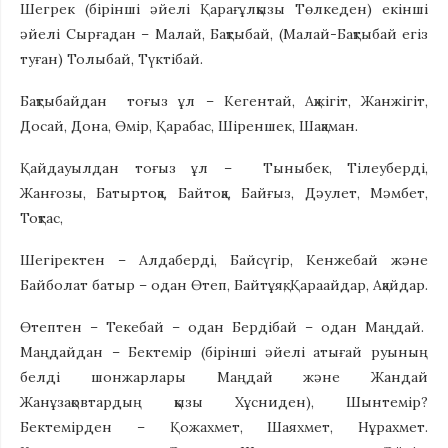
Шегрек (бірінші әйелі Қарағұлқызы Төлкеден) екінші
әйелі Сырғадан – Малай, Бақтыбай, (Малай-Бақтыбай егіз
туған) Толыбай, Түктібай.
Бақтыбайдан тоғыз ұл – Кегентай, Ақжігіт, Жанжігіт,
Досай, Дона, Өмір, Қарабас, Шіреншек, Шақаман.
Қайдауылдан тоғыз ұл – Тыныбек, Тілеуберді,
Жанғозы, Батыртоқа, Байтоқа, Байғыз, Дәулет, Мәмбет,
Тоқтас,
Шегіректен – Алдаберді, Байсүгір, Кенжебай және
Байболат батыр – одан Өтеп, Байтұяқ, Қараайдар, Ақайдар.
Өтептен – Текебай – одан Бердібай – одан Маңдай.
Маңдайдан – Бектемір (бірінші әйелі атығай руының
белді шонжарлары Маңдай және Жандай
Жанұзақовтардың қызы Хұсниден), Шынтемір?
Бектемірден – Қожахмет, Шаяхмет, Нұрахмет.