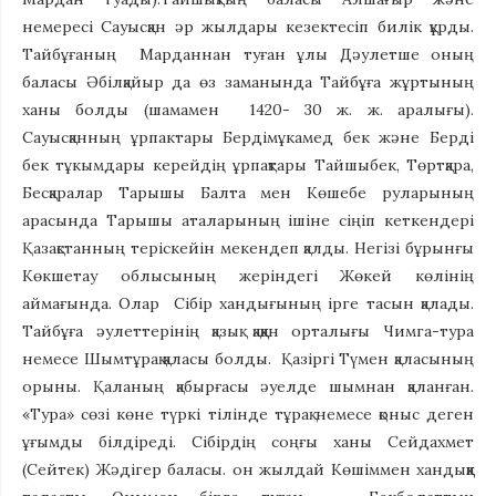
немересі Сауысқан әр жылдары кезектесіп билік құрды.
Тайбұғаның Марданнан туған ұлы Дәулетше оның
баласы Әбілқайыр да өз заманында Тайбұға жұртының
ханы болды (шамамен 1420- 30 ж. ж. аралығы).
Сауысқанның ұрпактары Бердімұкамед бек және Берді
бек тұкымдары керейдің ұрпақтары Тайшыбек, Төртқара,
Бесқаралар Тарышы Балта мен Көшебе руларының
арасында Тарышы аталарының ішіне сіңіп кеткендері
Қазақстанның теріскейін мекендеп қалды. Негізі бұрынғы
Көкшетау облысының жеріндегі Жөкей көлінің
аймағында. Олар Сібір хандығының ірге тасын қалады.
Тайбұға әулеттерінің қазық қаққан орталығы Чимга-тура
немесе Шымтұрақ қаласы болды. Қазіргі Түмен қаласының
орыны. Қаланың қабырғасы әуелде шымнан қаланған.
«Тура» сөзі көне түркі тілінде тұрақ немесе қоныс деген
ұғымды білдіреді. Сібірдің соңғы ханы Сейдахмет
(Сейтек) Жәдігер баласы. он жылдай Көшіммен хандыққа