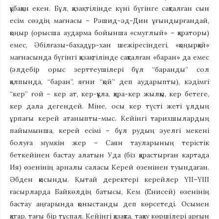
құбақан екен. Бұл, қазақ тілінде күні бүгінге сақталған сын
есім сөздің мағнасы – Рәшид-әд-Дин ұғындырғандай,
қоңыр (орысша аударма бойынша «смуглый» – қараторы)
емес, Әбілғазы-бахадұр-хан шежіресіндегі, «қоңырқай»
мағнасында бүгінгі қазақ тілінде сақталған «баран» да емес
(әлдебір орыс зерттеушілері бұл “баранды” сол
қалпында, “баран”, яғни “қой” деп аударыпты), кәдімгі
“кер” ғой – кер ат, кер-құла, қара-кер жылқы, кер бетеге,
кер дала дегендей. Міне, осы кер түсті жеті ұлдың
ұрпағы керей атаныпты-мыс. Кейінгі тарихшылардың
пайымынша, керей есімі – бұл рудың әуелгі мекені
болуға мүмкін жер – Саян тауларының терістік
беткейінен бастау алатын Уда (біз қарастырған картада
Ия) өзенінің арналы саласы Керей өзенінен туындаған.
Әбден қисынды. Қытай деректері керейлер ҮІІ–ҮІІІ
ғасырларда Байкөлдің батысы, Кем (Енисей) өзенінің
бастау аңғарында қоныстанды деп көрсетеді. Осымен
қатар, тағы бір тұспал. Кейінгі қазақта, тақау көршілері арғын