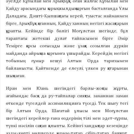
әуелде Құбылай мен Арық-Бұқа, оған жалғас Құбылай мен
Қайду арасындағы қырық жылдық қырғын басталғанда Ұлы
Даладағы, Дәшті-Қыпшақтағы керей, туыстас найманмен
бірге, Арық-Бұқа қағанның, Қайду ханның негізгі жасақтарын
құрапты. Кейінде бір бөлігі Моғұлстан шегінде, бұл
тараптағы жетекші дулат тайпасымен бірге Әмір
Темірге қарсы соғысады және ұзаққа созылған дүркін
майданда айрықша қырғынға ұшырайды. Керейдің негізгі
тобының ғұмыр кешуі Алтын Орда тарихымен
байланысты. Қайткенде де елеулі, үлкен ру қатарынан
шықпаған.
Иран мен Юань шегіндегі барлы-жоқты жұрты,
ағайындас басқа да ру-тайпалар сияқты, заманнан заман
өткенде түгелдей ассимиляцияға түседі. Тек шығу тегі
бір Алтын Орда, Шағатай ұлысы мен Моғұлстан
шегіндегі керейлер ғана өздерінің тілі мен әдет-ғұрпы,
түпкі нәсілін сақтап қалыпты. Кейінгі хандықтар кезеңінде
азды-көпті мөлшерде қырым-татар, сібір-татар, башқұрт,