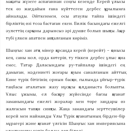
мақсаты жүзеге аспағаннан соңғы кезеңде Керей ұлысы
тек өз жағдайын ғана күйттеген дербес құрылымға
айналады. Әйткенмен, осы атаулы тайпа ішіндегі
бірліктің өзі тоза бастаған екен. Билік басындағы ежелгі
әулеттің сарқыны дарынсыз әрі дүмше болып шықты. Ақыр
түбі үлкен апатпен аяқталғанын көріміз.
Шыңғыс хан атқа мінер қарсаңда керей (керейт) – қонысы
кең, саны мол, орда көтеріп, ту тіккен дербес ұлыс қана
емес, Татар Даласындағы ру-тайпалар ішіндегі ең
дамыған, мәдениеті жоғары қауым саналғанын айттық.
Көне түрік бітігінің орнын басқан, ғылымда ұйғыр-түрік
таңбасы аталатын жазу нұсқасы қолданыста болыпты.
Ұлыс ұжымы, ел басқару жүйесінде бағзы қағанат
заманындағы ежелгі жоралар мен төре заңдары өз
жалғасын тапқан сияқты. Жаңа замандағы зерттеушілер
керей мен найманды Ұлы Түрік қағанатының бірден-бір
мұрагері және қағанат үлгісін Шыңғыс хан империясына
ұластырушы көпір болды деп біледі.