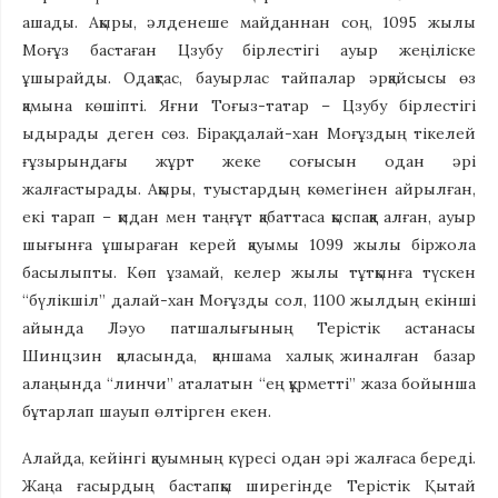
ашады. Ақыры, әлденеше майданнан соң, 1095 жылы
Моғұз бастаған Цзубу бірлестігі ауыр жеңіліске
ұшырайды. Одақтас, бауырлас тайпалар әрқайсысы өз
қамына көшіпті. Яғни Тоғыз-татар – Цзубу бірлестігі
ыдырады деген сөз. Бірақ далай-хан Моғұздың тікелей
ғұзырындағы жұрт жеке соғысын одан әрі
жалғастырады. Ақыры, туыстардың көмегінен айрылған,
екі тарап – қидан мен таңғұт қабаттаса қыспаққа алған, ауыр
шығынға ұшыраған керей қауымы 1099 жылы біржола
басылыпты. Көп ұзамай, келер жылы тұтқынға түскен
“бүлікшіл” далай-хан Моғұзды сол, 1100 жылдың екінші
айында Ләуо патшалығының Терістік астанасы
Шинцзин қаласында, қаншама халық жиналған базар
алаңында “линчи” аталатын “ең құрметті” жаза бойынша
бұтарлап шауып өлтірген екен.
Алайда, кейінгі қауымның күресі одан әрі жалғаса береді.
Жаңа ғасырдың бастапқы ширегінде Терістік Қытай