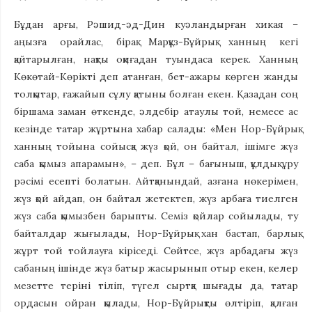
Бұдан арғы, Рәшид-әд-Дин куәландырған хикая –
аңызға орайлас, бірақ Марқұз-Бұйрық ханның кегі
қайтарылған, нақты оқиғадан туындаса керек. Ханның
Көкөтай-Көрікті деп атанған, бет-ажары көрген жанды
толқытар, ғажайып сұлу қатыны болған екен. Қазадан соң
біршама заман өткенде, әлдебір атаулы той, немесе ас
кезінде татар жұртына хабар салады: «Мен Нор-Бұйрық
ханның тойына сойысқа жүз қой, он байтал, ішімге жүз
саба қымыз апарамын», – деп. Бұл – бағыныш, құлдық ұру
рәсімі есепті болатын. Айтқанындай, азғана нөкерімен,
жүз қой айдап, он байтал жетектеп, жүз арбаға тиелген
жүз саба қымызбен барыпты. Семіз қойлар сойылады, ту
байталдар жығылады, Нор-Бұйрық хан бастап, барлық
жұрт той тойлауға кіріседі. Сөйтсе, жүз арбадағы жүз
сабаның ішінде жүз батыр жасырынып отыр екен, келер
мезетте теріні тіліп, түгел сыртқа шығады да, татар
ордасын ойран қылады, Нор-Бұйрықты өлтіріп, қалған