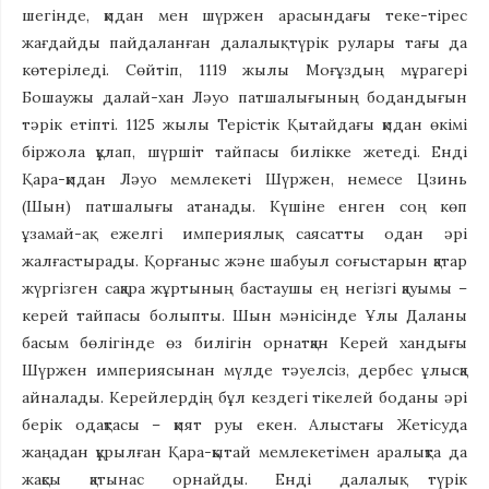
шегінде, қидан мен шүржен арасындағы теке-тірес
жағдайды пайдаланған далалық түрік рулары тағы да
көтеріледі. Сөйтіп, 1119 жылы Моғұздың мұрагері
Бошаужы далай-хан Ләуо патшалығының бодандығын
тәрік етіпті. 1125 жылы Терістік Қытайдағы қидан өкімі
біржола құлап, шүршіт тайпасы билікке жетеді. Енді
Қара-қидан Ләуо мемлекеті Шүржен, немесе Цзинь
(Шын) патшалығы атанады. Күшіне енген соң көп
ұзамай-ақ ежелгі империялық саясатты одан әрі
жалғастырады. Қорғаныс және шабуыл соғыстарын қатар
жүргізген сақара жұртының бастаушы ең негізгі қауымы –
керей тайпасы болыпты. Шын мәнісінде Ұлы Даланы
басым бөлігінде өз билігін орнатқан Керей хандығы
Шүржен империясынан мүлде тәуелсіз, дербес ұлысқа
айналады. Керейлердің бұл кездегі тікелей боданы әрі
берік одақтасы – қият руы екен. Алыстағы Жетісуда
жаңадан құрылған Қара-қытай мемлекетімен аралықта да
жақсы қатынас орнайды. Енді далалық түрік