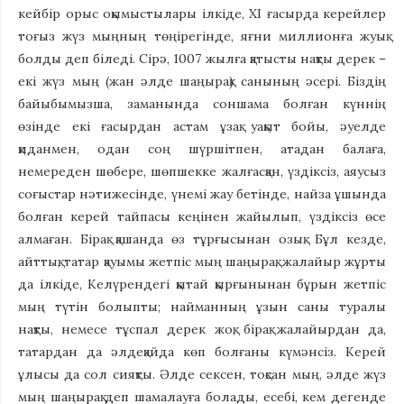
кейбір орыс оқымыстылары ілкіде, XI ғасырда керейлер
тоғыз жүз мыңның төңірегінде, яғни миллионға жуық
болды деп біледі. Сірә, 1007 жылға қатысты нақты дерек –
екі жүз мың (жан әлде шаңырақ) санының әсері. Біздің
байыбымызша, заманында соншама болған күннің
өзінде екі ғасырдан астам ұзақ уақыт бойы, әуелде
қиданмен, одан соң шүршітпен, атадан балаға,
немереден шөбере, шөпшекке жалғасқан, үздіксіз, аяусыз
соғыстар нәтижесінде, үнемі жау бетінде, найза ұшында
болған керей тайпасы кеңінен жайылып, үздіксіз өсе
алмаған. Бірақ қашанда өз тұрғысынан озық. Бұл кезде,
айттық, татар қауымы жетпіс мың шаңырақ, жалайыр жұрты
да ілкіде, Келүрендегі қытай қырғынынан бұрын жетпіс
мың түтін болыпты; найманның ұзын саны туралы
нақты, немесе тұспал дерек жоқ, бірақ жалайырдан да,
татардан да әлдеқайда көп болғаны күмәнсіз. Керей
ұлысы да сол сияқты. Әлде сексен, тоқсан мың, әлде жүз
мың шаңырақ деп шамалауға болады, есебі, кем дегенде