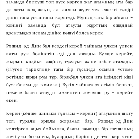
заманда билеуші топ әуес көрген жат ағымның аты бар
да заты жоққа жақын, ал жалпы жұрт тек ежелгі тәңірі
дінін ғана ұстанғаны көрінеді. Мұның тағы бір айғағы –
кейінгі заманда бұл атаулы жұрттың ешқандай
қарсылықсыз ислам дініне көшуі болса керек.
Рәшид-әд-Дин бұл кездегі керей тайпасы үлкен-үлкен
алты руға бөлінетін еді деп жазады. Бұлар: керейт,
жырқын, қоңқайыт, сақайыт, тұмауыт және албат аталады.
(«Түгел тарихтың» тағы бір тұсында осыған үстеме
ретінде қырқұн руы тұр, бірақ бұл үлкен ата ішіндегі кіші
бұтақ болуы да ықтимал.) Бүкіл тайпаға өз есімін берген,
немесе басты атауды иеленген жетекші ру – керейт
екен.
Керей (көпше, жинақты тұлғасы – керейт) атауының шығу
тегі туралы әрқилы жорамал бар. Рәшид-әд-Дин
келтірген аңыз бойынша, баяғы заманда бір патшаның
жеті ұлы болыпты, бұлардың бәрінің де түсі кер, яғни