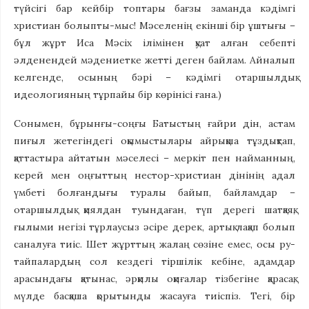
түйсігі бар кейбір топтары бағзы заманда кәдімгі
христиан болыпты-мыс! Мәселенің екінші бір ұштығы –
бұл жұрт Иса Мәсіх ілімінен қуат алған себепті
әлденендей мәдениетке жетті деген байлам. Айналып
келгенде, осының бәрі – кәдімгі отаршылдық
идеологияның тұрпайы бір көрінісі ғана.)
Сонымен, бұрынғы-соңғы Батыстың ғайри дін, астам
пиғыл жетегіндегі оқымыстылары айрықша тұздықтап,
қаттастыра айтатын мәселесі – меркіт пен найманның,
керей мен оңғыттың нестор-христиан дінінің адал
үмбеті болғандығы туралы байып, байламдар –
отаршылдық қиялдан туындаған, түп дерегі шатқаяқ,
ғылыми негізі тұрлаусыз әсіре дерек, артық лақап болып
саналуға тиіс. Шет жұрттың жалаң сөзіне емес, осы ру-
тайпалардың сол кездегі тіршілік кебіне, адамдар
арасындағы қатынас, әрқилы оқиғалар тізбегіне қарасақ,
мүлде басқаша қорытынды жасауға тиіспіз. Тегі, бір