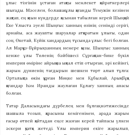
ұлыс тізгінін ұстаған атақты мемлекет қайраткерлері
шығады. Мәселен, болашақ ұлы қағанды Темужін кезінен
жақтап, ең қиын күндерде қасынан табылған керей Шыңқай
Еке Ұлыста әуелі Шыңғыс ханның өзінің сенімді серігі,
арнайы, аса жауапты шаруалар атқаратын ұлығы, одан
соң, Өкетай, Күйік хандардың тұсында ұлыс бегі болған.
Ал Марқұз-Бұйрық ханның немере қызы, Шыңғыс ханның
кенже ұлы Төленің бәйбішесі Сұрғақтан-бике бүкіл
империя өміріне айрықша ықпал етіп отырған, әрі кейінгі,
жарым дүниенің тағдырын шешкен төрт алып тұлға:
Орталықта өкім құрған Мөңке мен Құбылай, Арық-Бұқа
қағандар hәм Иранды жаулаған Құлағу ханның анасы
болған.
Татар Даласындағы дүрбелең мен бұлғақ нәтижесінде
шашыла тозып, қарасыны кемігенімен, арада жарым
ғасыр өтпей қайтадан еңсе жазған керей тайпасы үлкен
әскери қуатқа жетеді. Ұлы империя екіге жарылып,