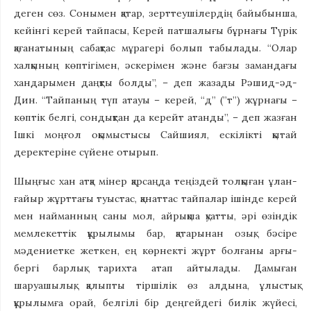
деген сөз. Сонымен қатар, зерттеушілердің байыбынша,
кейінгі керей тайпасы, Керей патшалығы бұрнағы Түрік
қағанатының сабақтас мұрагері болып табылады. “Олар
халқының көптігімен, әскерімен және бағзы замандағы
хандарымен даңқты болды”, – деп жазады Рәшид-әд-
Дин. “Тайпаның түп атауы – керей, “д” (”т”) жұрнағы –
көптік белгі, сондықтан да керейт атанды”, – деп жазған
Ішкі моңғол оқымыстысы Сайшиял, ескілікті қытай
деректеріне сүйене отырып.
Шыңғыс хан атқа мінер қарсаңда теңіздей толқыған ұлан-
ғайыр жұрттағы туыстас, қанаттас тайпалар ішінде керей
мен найманның саны мол, айрықша қуатты, әрі өзіндік
мемлекеттік құрылымы бар, қатарынан озық, бәсіре
мәдениетке жеткен, ең көрнекті жұрт болғаны арғы-
бергі барлық тарихта атап айтылады. Дамыған
шаруашылық, қалыпты тіршілік өз алдына, ұлыстық
құрылымға орай, белгілі бір деңгейдегі билік жүйесі,