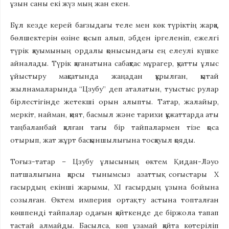
ұзын саны екі жүз мың жан екен.
Бұл кезде керей бағзыдағы теле мен көк түріктің жарқа,
бөлшектерін өзіне қосып алып, әбден іргеленіп, ежелгі
түрік қауымының ордалы қонысындағы ең елеулі күшке
айналады. Түрік қағанатына сабақтас мұрагер, қуатты ұлыс
ұйыстыру мақсатында жаңадан құрылған, қытай
жылнамаларында “Цзубу” деп аталатын, туыстыс рулар
бірлестігінде жетекші орын алыпты. Татар, жалайыр,
меркіт, найман, қият, басмыл және тарихи құжаттарда аты
таңбаланбай қалған тағы бір тайпалармен тізе қоса
отырып, жат жұрт басқыншылығына тосқауыл қояды.
Тоғыз-татар – Цзубу ұлысының өктем Қидан-Ләуо
патшалығына қарсы тынымсыз азаттық соғыстары Х
ғасырдың екінші жарымы, ХІ ғасырдың ұзына бойына
созылған. Өктем империя ортақ ту астына топталған
көшпенді тайпалар одағын қайткенде де біржола тапап
тастай алмайды. Басылса, көп ұзамай қайта көтеріліп