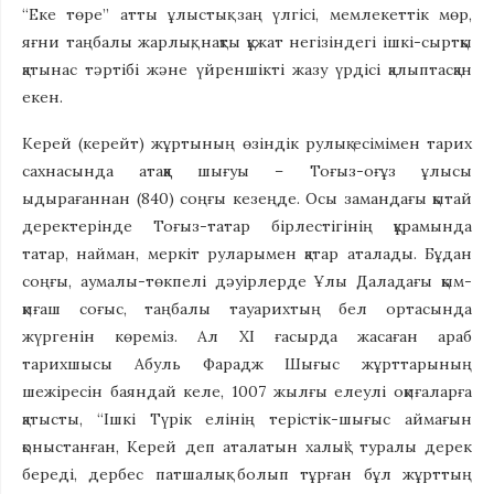
“Еке төре” атты ұлыстық заң үлгісі, мемлекеттік мөр,
яғни таңбалы жарлық, нақты құжат негізіндегі ішкі-сыртқы
қатынас тәртібі және үйреншікті жазу үрдісі қалыптасқан
екен.
Керей (керейт) жұртының өзіндік рулық есімімен тарих
сахнасында атаққа шығуы – Тоғыз-оғұз ұлысы
ыдырағаннан (840) соңғы кезеңде. Осы замандағы қытай
деректерінде Тоғыз-татар бірлестігінің құрамында
татар, найман, меркіт руларымен қатар аталады. Бұдан
соңғы, аумалы-төкпелі дәуірлерде Ұлы Даладағы қым-
қиғаш соғыс, таңбалы тауарихтың бел ортасында
жүргенін көреміз. Ал ХІ ғасырда жасаған араб
тарихшысы Абуль Фарадж Шығыс жұрттарының
шежіресін баяндай келе, 1007 жылғы елеулі оқиғаларға
қатысты, “Ішкі Түрік елінің терістік-шығыс аймағын
қоныстанған, Керей деп аталатын халық” туралы дерек
береді, дербес патшалық болып тұрған бұл жұрттың