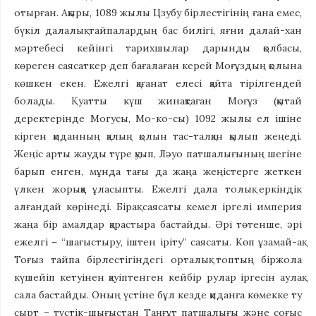
отырған. Ақыры, 1089 жылы Цзубу бірлестігінің ғана емес,
бүкіл далалық тайпалардың бас билігі, яғни далай-хан
мәртебесі кейінгі тарихшылар дарынды қолбасы,
көреген саясаткер деп бағалаған керей Моғұздың қолына
көшкен екен. Ежелгі қағанат елесі қайта тірілгендей
болады. Қуатты күш жинақтаған Моғұз (қытай
деректерінде Могусы, Мо-ко-сы) 1092 жылы ел ішіне
кірген қиданның қалың қолын тас-талқан қылып жеңеді.
Жеңіс арты жауды түре қуып, Ләуо патшалығының шегіне
барып енген, мұнда тағы да жаңа жеңістерге жеткен
үлкен жорыққа ұласыпты. Ежелгі дала толық еркіндік
алғандай көрінеді. Бірақ саясаты кемел іргелі империя
жаңа бір амалдар қарастыра бастайды. Әрі төтенше, әрі
ежелгі – “шағыстыру, іштен іріту” саясаты. Көп ұзамай-ақ
Тоғыз тайпа бірлестігіндегі орталық топтың біржола
күшейіп кетуінен қауіптенген кейбір рулар іргесін аулақ
сала бастайды. Оның үстіне бұл кезде қиданға көмекке ту
сырт – түстік-шығыстан Таңғұт патшалығы және соғыс