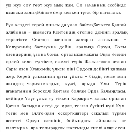
үш жүз елу-төрт жүз мың жан. Ол заманның есебінде
қисапсыз халық. Өзінше өмір кешкен тұтас бір патшалық.
Бұл кездегі керей қонысы да ұлан-байтақ. Батыста Қаңғай
алқабынан – шығыста Кентейдің етегіне дейінгі аралық;
терістікте Селеңгі өзенінің жоғарғы ағысынан –
Келүреннің бастауына дейін, аралықта Орхұн, Толы
өзендерінің ұзына бойы, орталық аймақтағы Оңғы өзенін
өрлей келе, түстікте, ежелгі түрік Жасыл-өзен атаған
Сары-өзен Хуаңхэнің үлкен иіні Ордосқа дейінгі қаншама
жер. Керей ұлысының құтты ұйығы – біздің неше мың
жылдық тарихымыздың куәсі, арыда Ұлы Түрік
қағанатының берекелі байтағы болған Орда-Балық қаласы,
кейінде Ұлұғ ұлыс ту тіккен Қарақорым қаласы орнаған
Қатын-балық, ол екеуі де қирап, тозған бүгінгі күні Күл-
тегін мен Білге-қаған ескерткіштері сақталып тұрған
қасиетті Орхұн өзенінің бойындағы, айналасы ат
шаптырым, қара топырақ, көк шалғынды киелі алқап екен.