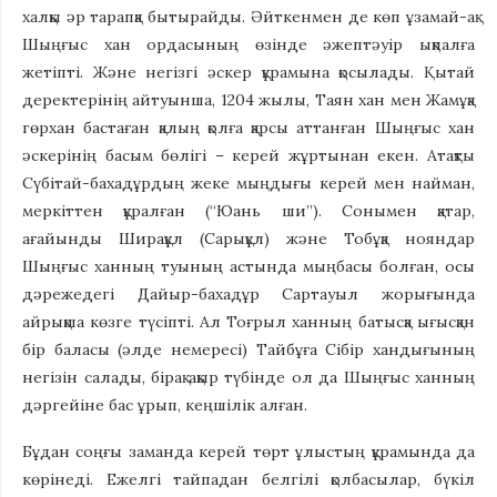
халқы әр тарапқа бытырайды. Әйткенмен де көп ұзамай-ақ
Шыңғыс хан ордасының өзінде әжептәуір ықпалға
жетіпті. Және негізгі әскер құрамына қосылады. Қытай
деректерінің айтуынша, 1204 жылы, Таян хан мен Жамұқа
гөрхан бастаған қалың қолға қарсы аттанған Шыңғыс хан
әскерінің басым бөлігі – керей жұртынан екен. Атақты
Сүбітай-бахадұрдың жеке мыңдығы керей мен найман,
меркіттен құралған (“Юань ши”). Сонымен қатар,
ағайынды Ширақұл (Сарықұл) және Тобұқа нояндар
Шыңғыс ханның туының астында мыңбасы болған, осы
дәрежедегі Дайыр-бахадұр Сартауыл жорығында
айрықша көзге түсіпті. Ал Тоғрыл ханның батысқа ығысқан
бір баласы (әлде немересі) Тайбұға Сібір хандығының
негізін салады, бірақ ақыр түбінде ол да Шыңғыс ханның
дәргейіне бас ұрып, кеңшілік алған.
Бұдан соңғы заманда керей төрт ұлыстың құрамында да
көрінеді. Ежелгі тайпадан белгілі қолбасылар, бүкіл