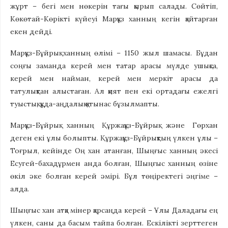
жұрт – бегі мен нөкерін тағы қырып салады. Сөйтіп,
Көкөтай-Көрікті күйеуі Марқұз ханның кегін қайтарған
екен дейді.
Марқұз-Бұйрық ханның өлімі – 1150 жыл шамасы. Бұдан
соңғы заманда керей мен татар арасы мүлде ушықса,
керей мен найман, керей мен меркіт арасы да
татулықтан алыстаған. Ал қият пен екі ортадағы ежелгі
туыстық, құда-аңдалық қатынас бұзылмапты.
Марқұз-Бұйрық ханның Құржақұз-Бұйрық және Гөрхан
деген екі ұлы болыпты. Құржақұз-Бұйрықтың үлкен ұлы –
Тоғрыл, кейінде Оң хан атанған, Шыңғыс ханның әкесі
Есугей-бахадұрмен анда болған, Шыңғыс ханның өзіне
өкіл әке болған керей әмірі. Бұл төңіректегі әңгіме –
алда.
Шыңғыс хан атқа мінер қарсаңда керей – Ұлы Даладағы ең
үлкен, саны да басым тайпа болған. Ескілікті зерттеген