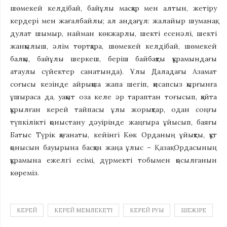
шөмекей келдібай, байұлы масқар мен алтын, жетіру
кердері мен жағалбайлы; ал андағұл: жалайыр шуманақ,
дулат шымыр, найман көкжарлы, шекті есенәлі, шекті
жанқылыш, әлім төртқара, шөмекей келдібай, шөмекей
балқы, байұлы шеркеш, беріш байбақты құрамындағы
атаулы сүйектер санатында). Ұлы Даладағы Азамат
соғысы кезінде айрықша жапа шегіп, қисапсыз қырғынға
ұшыраса да, уақыт оза келе әр тараптан тоғысып, қайта
құрылған керей тайпасы ұлы жорықтар, одан соңғы
түпкілікті қоныстану дәуірінде жаңғыра ұйысып, баяғы
Батыс Түрік қағанаты, кейінгі Көк Орданың ұйықты, құт
қонысын бауырына басқан жаңа ұлыс – Қазақ Ордасының
құрамына ежелгі есімі, дүрмекті тобымен қосылғанын
көреміз.
КЕРЕЙ
КЕРЕЙ МЕМЛЕКЕТІ
КЕРЕЙ РУЫ
ШЕЖІРЕ