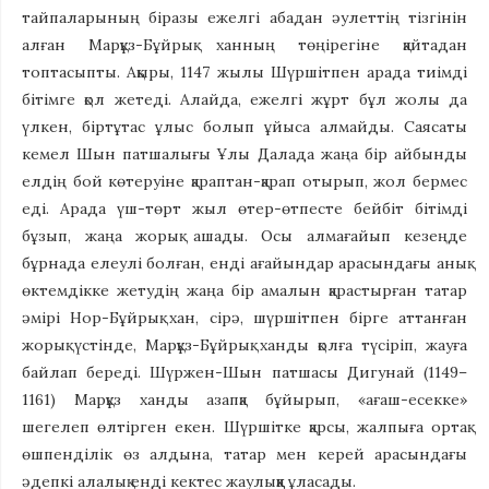
тайпаларының біразы ежелгі абадан әулеттің тізгінін
алған Марқұз-Бұйрық ханның төңірегіне қайтадан
топтасыпты. Ақыры, 1147 жылы Шүршітпен арада тиімді
бітімге қол жетеді. Алайда, ежелгі жұрт бұл жолы да
үлкен, біртұтас ұлыс болып ұйыса алмайды. Саясаты
кемел Шын патшалығы Ұлы Далада жаңа бір айбынды
елдің бой көтеруіне қараптан-қарап отырып, жол бермес
еді. Арада үш-төрт жыл өтер-өтпесте бейбіт бітімді
бұзып, жаңа жорық ашады. Осы алмағайып кезеңде
бұрнада елеулі болған, енді ағайындар арасындағы анық
өктемдікке жетудің жаңа бір амалын қарастырған татар
әмірі Нор-Бұйрық хан, сірә, шүршітпен бірге аттанған
жорық үстінде, Марқұз-Бұйрық ханды қолға түсіріп, жауға
байлап береді. Шүржен-Шын патшасы Дигунай (1149–
1161) Марқұз ханды азапқа бұйырып, «ағаш-есекке»
шегелеп өлтірген екен. Шүршітке қарсы, жалпыға ортақ
өшпенділік өз алдына, татар мен керей арасындағы
әдепкі алалық енді кектес жаулыққа ұласады.