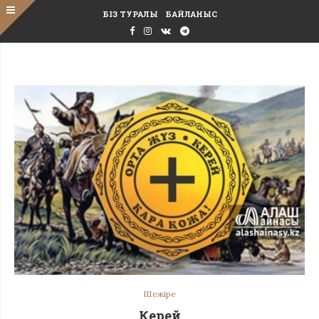
БІЗ ТУРАЛЫ
БАЙЛАНЫС
Шежіре
Керей