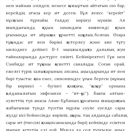
мен найман әзілдеп, немесе қыжыртып айтатын сөз бар,
керейдің атасы кер ит деген. Бұл лепес “керейт”
нұсқасын тұрпайы талдау көрінуі мүмкін. Ал
шындығында, қадым замандағы көшпенді қауым
ұғымында ит айрықша құрметті мақұлық болған. Өзара
тұқымдас ит пен бөріні қастерлеу және кие тұту
миләдиге дейінгі ІІ–І мыңжылдықта далалық жун
тайпаларында дәстүрге еніпті. Кейініректегі Ғұн мен
Сәнбиде ит тұқымы қасиетті саналады. Соған орай,
ежелгі түрік халықтарының әпсана, аңыздарында ит пен
бөрі туыстас қана емес, синонимдес ұғым берген (мұның
бір көрінісі – бүгінгі қазақтағы, “қасқыр” орнына
қолданылатын эвфемизм – “ит-құс”). Баяғы алтын-
әулеттің түп анасы Алан-Құбаның құрсағына шаңырақтың
жабығынан түнде түсетін нұрлы сәуле әуелде сары
жүзді кісі бейнесінде көрініп, ақыры, таң алдында сабалақ
сары ит (тиесілі қазақ әпсанасында бөрі) кейпінде есіктен
шығып кететін еді ғой. Мұнда да сол тұрғылас аңыз: