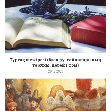
Тұрғақ шежіресі (Қазақ ру-тайпаларының
тарихы. Керей I том)
29.12.2021