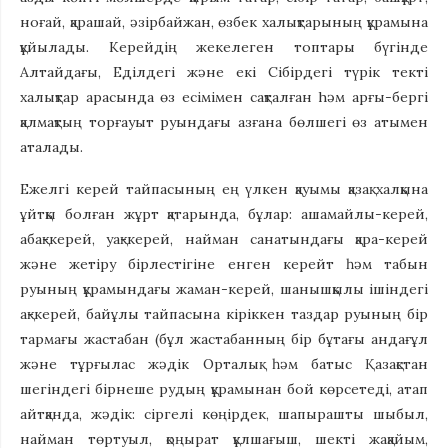
ноғай, қарашай, әзірбайжан, өзбек халықтарының құрамына
құйылады. Керейдің жекелеген топтары бүгінде
Алтайдағы, Еділдегі және екі Сібірдегі түрік текті
халықтар арасында өз есімімен сақталған hәм арғы-бергі
қалмақтың торғауыт руындағы азғана бөлшегі өз атымен
аталады.
Ежелгі керей тайпасының ең үлкен қауымы қазақ халқына
ұйтқы болған жұрт қатарында, бұлар: ашамайлы-керей,
абақ-керей, уақ-керей, найман санатындағы қара-керей
және жетіру бірлестігіне енген керейт һәм табын
руының құрамындағы жаман-керей, шанышқылы ішіндегі
ақ-керей, байұлы тайпасына кіріккен таздар руының бір
тармағы жастабан (бұл жастабанның бір бұтағы андағұл
және тұрғылас жәдік Орталық һәм батыс Қазақстан
шегіндегі бірнеше рудың құрамынан бой көрсетеді, атап
айтқанда, жәдік: сіргелі көңірдек, шапырашты шыбыл,
найман төртуыл, қоңырат құлшағыш, шекті жақайым,