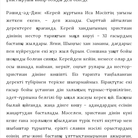
Рәшид-әд-Дин: «Керей жұртына Иса Мәсіхтің уағызы
жеткен екен», – деп жазады. Сырттай айтылған
деректерге қарағанда, Керей хандығының христиан
дінінің нестор тариқатын мақұл көруі – XI ғасырдың
бастапқы жылдары. Яғни, Шыңғыс хан заманы, дағдарыс
пен күйреуден екі жүз жыл бұрын. Соншама уақыт бойы
шоқынды болған сияқты. Керейден кейін, немесе олар да
осы шамада, найман, меркіт, оңғыт рулары да нестор-
христиан дініне көшіпті. Біз тарихта таңбаланған
деректі түбірімен теріске шығармаймыз. Бірақ тұтас екі
ғасыр бойы ұстанған дін халықтың тұрмыс-тіршілігіне,
әдет-ғұрпына белгілі бір ықпал жасауы керек қой. Басқаны
былай қойғанда, жаңа дінге көшу – адамдардың есімін
жаңартудан басталады. Мәселен, христиан дінін күні
кеше ғана зорлықпен қабылдаған түрік текті якуттар мен
шыбаштар тұрыпты, ерікті славян нәсілі орыстардың
өзінің аты-жөні бастапқы ұлттық тамырынан ажыраған,