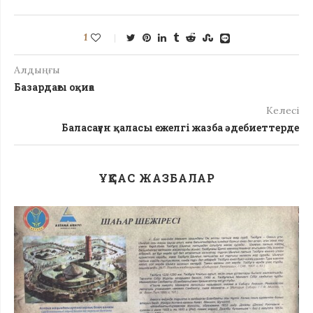
1
Алдыңғы
Базардағы оқиға
Келесі
Баласағұн қаласы ежелгі жазба әдебиеттерде
ҰҚСАС ЖАЗБАЛАР