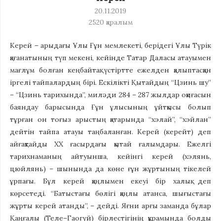
20.11.2019
2520
қаралым
Керей – арыдағы Ұлы Ғұн мемлекеті, берідегі Ұлы Түрік
қағанатының түп мекені, кейінде Татар Даласы атауымен
мағлұм болған кеңбайтақ үстіртте ежелден қалыптасқан
іргелі тайпалардың бірі. Ескілікті Қытайдың “Цзинь шу”
– “Цзинь тарихында”, миләди 284 – 287 жылдар оқиғасын
баяндау барысында Ғұн ұлысының ұйтқысы болып
тұрған он тоғыз арыстың қатарында “хэлай”, “хэйлан”
дейтін тайпа атауы таңбаланған. Керей (керейт) деп
айғақтайды ХХ ғасырдағы қытай ғалымдары. Ежелгі
тарихнаманың айтуынша, кейінгі керей (хэлянь,
цюйлянь) – шынында да көне ғұн жұртының тікелей
ұрпағы. Бұл керей қаңлымен екеуі бір халық деп
көрсетеді. “Батыстағы бөлігі қаңлы атанса, шығыстағы
жұрты керей атанды”, – дейді. Яғни арғы заманда бұлар
Қаңғалы (Теле–Гаогүй) бірлестігінің құрамында болды