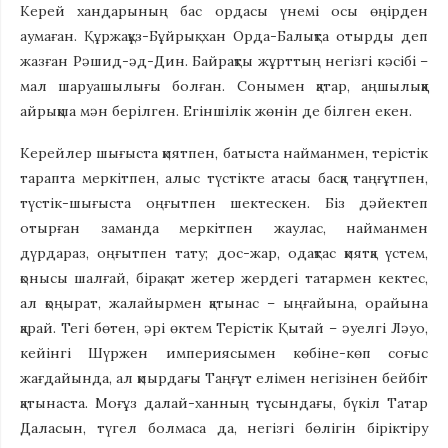
Керей хандарының бас ордасы үнемі осы өңірден
аумаған. Құржақұз-Бұйрық хан Орда-Балықта отырды деп
жазған Рәшид-әд-Дин. Байрақты жұрттың негізгі кәсібі –
мал шаруашылығы болған. Сонымен қатар, аңшылыққа
айрықша мән берілген. Егіншілік жөнін де білген екен.
Керейлер шығыста қиятпен, батыста найманмен, терістік
тарапта меркітпен, алыс түстікте атасы басқа таңғұтпен,
түстік-шығыста оңғытпен шектескен. Біз дәйектеп
отырған заманда меркітпен жаулас, найманмен
дүрдараз, оңғытпен тату; дос-жар, одақтас қиятқа үстем,
қонысы шалғай, бірақ ат жетер жердегі татармен кектес,
ал қоңырат, жалайырмен қатынас – ыңғайына, орайына
қарай. Тегі бөтен, әрі өктем Терістік Қытай – әуелгі Ләуо,
кейінгі Шүржен империясымен көбіне-көп соғыс
жағдайында, ал қиырдағы Таңғұт елімен негізінен бейбіт
қатынаста. Моғұз далай-ханның тұсындағы, бүкіл Татар
Даласын, түгел болмаса да, негізгі бөлігін біріктіру