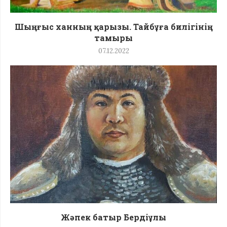
Шыңғыс ханның қарызы. Тайбұға билігінің
тамыры
07.12.2022
Жәпек батыр Бердіұлы