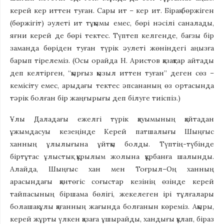
керей кер иттен туған. Сары ит – кер ит. Бірақ бөржіген
(бөржігіт) әулеті ит тұқымы емес, бөрі нәсілі саналады,
яғни керей де бөрі тектес. Түптеп келгенде, бағзы бір
заманда бөріден туған түрік әулеті жөніндегі аңызға
барып тірелеміз. (Осы орайда Н. Аристов қазақтар айтады
деп келтірген, “қырғыз қызыл иттен туған” деген сөз –
кемісіту емес, арыдағы тектес әпсананың өз ортасында
тәрік болған бір жаңғырығы деп білуге тиіспіз.)
Ұлы Даладағы ежелгі түрік қауымының қайтадан
ұжымдасуы кезеңінде Керей патшалығы Шыңғыс
ханның ұлылығына ұйтқы болды. Түптің-түбінде
біртұтас ұлыстық құрылым жолына құрбанға шалынды.
Алайда, Шыңғыс хан мен Тоғрыл–Оң ханның
арасындағы қантөгіс соғыстар кезінің өзінде керей
тайпасының біршама бөлігі, жекелеген ірі тұлғалары
болашақ ұлы қағанның жағында болғанын көреміз. Ақыры,
керей жұрты үлкен қазаға ұшырайды, хандығы құлап, біраз