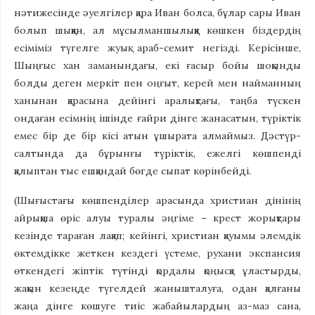
нәтижесінде әуелгілер қара Иван болса, бұлар сары Иван
болып шыққан, ал мұсылманшылыққа көшкен біздердің
есіміміз түгелге жуық араб-семит негізді. Керісінше,
Шыңғыс хан заманындағы, екі ғасыр бойы шоқынды
болды деген меркіт пен оңғыт, керей мен найманның
ханынан қарасына дейінгі аралықтағы, таңба түскен
ондаған есімнің ішінде ғайри дінге жанасатын, түріктік
емес бір де бір кісі атын ұшырата алмаймыз. Дәстүр-
салтында да бұрынғы түріктік, ежелгі көшпенді
қалыптан тыс ешқандай бөгде сыпат көрінбейді.
(Шығыстағы көшпенділер арасында христиан дінінің
айрықша өріс алуы туралы әңгіме – крест жорықтары
кезінде тараған лақап; кейінгі, христиан қауымы әлемдік
өктемдікке жеткен кездегі үстеме, рухани экспансия
өткендегі жіптік түтінді қордалы қоңысқа ұластырды,
жақын кезеңде түгелдей жанышталуға, одан қалғаны
жаңа дінге көшуге тиіс жабайылардың аз-маз сана,