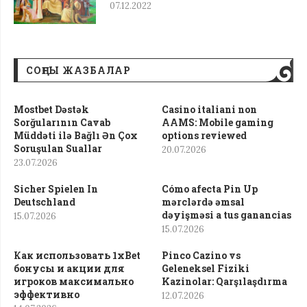
07.12.2022
СОҢҒЫ ЖАЗБАЛАР
Mostbet Dəstək
Casino italiani non
Sorğularının Cavab
AAMS: Mobile gaming
Müddəti ilə Bağlı Ən Çox
options reviewed
Soruşulan Suallar
20.07.2026
23.07.2026
Sicher Spielen In
Cómo afecta Pin Up
Deutschland
mərclərdə əmsal
dəyişməsi a tus ganancias
15.07.2026
15.07.2026
Как использовать 1xBet
Pinco Cazino vs
бонусы и акции для
Geleneksel Fiziki
игроков максимально
Kazinolar: Qarşılaşdırma
эффективно
12.07.2026