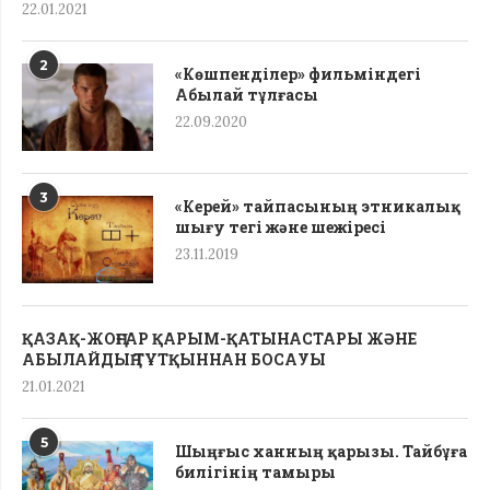
22.01.2021
2
«Көшпенділер» фильміндегі
Абылай тұлғасы
22.09.2020
3
«Керей» тайпасының этникалық
шығу тегі жəне шежіресі
23.11.2019
ҚАЗАҚ-ЖОҢҒАР ҚАРЫМ-ҚАТЫНАСТАРЫ ЖӘНЕ
АБЫЛАЙДЫҢ ТҰТҚЫННАН БОСАУЫ
21.01.2021
5
Шыңғыс ханның қарызы. Тайбұға
билігінің тамыры