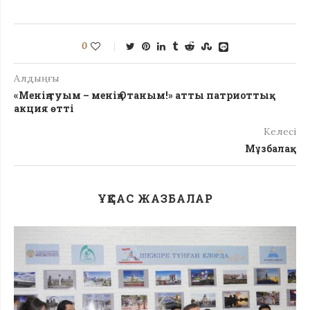
0
Алдыңғы
«Менің туым – менің Отаным!» атты патриоттық
акция өтті
Келесі
Мұзбалақ
ҰҚСАС ЖАЗБАЛАР