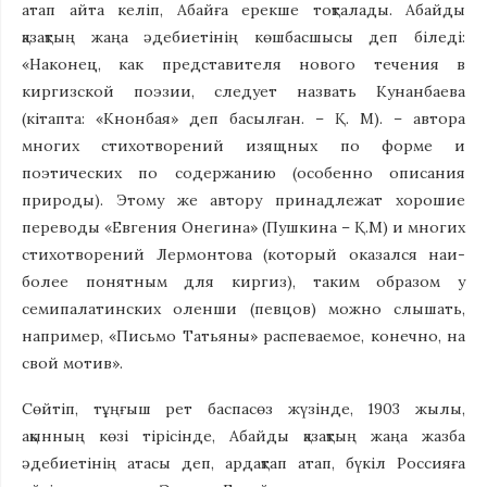
атап айта келіп, Абайға ерекше тоқталады. Абайды
қазақтың жаңа әдебиетінің көшбасшысы деп біледі:
«Наконец, как представителя нового течения в
киргизской поэзии, следует назвать Кунанбаева
(кітапта: «Кнонбая» деп басылған. – Қ. М). – автора
многих стихотворений изя­щ­ных по форме и
поэтических по содержанию (особенно описания
природы). Этому же автору принадлежат хорошие
переводы «Евгения Онегина» (Пушкина – Қ.М) и многих
стихотворений Лермонтова (который оказался наи­
более понятным для киргиз), таким образом у
семипалатинских оленши (певцов) можно слышать,
например, «Письмо Татьяны» распеваемое, конечно, на
свой мотив».
Сөйтіп, тұңғыш рет баспасөз жүзінде, 1903 жылы,
ақынның көзі ті­рісінде, Абайды қазақтың жаңа жазба
әдебиетінің атасы деп, ардақтап атап, бүкіл Россияға