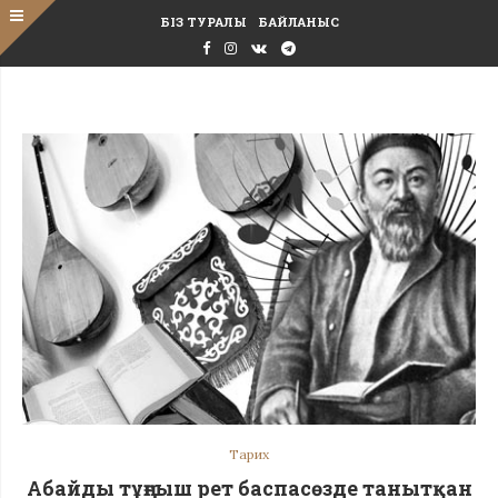
БІЗ ТУРАЛЫ
БАЙЛАНЫС
Тарих
Абайды тұңғыш рет баспасөзде танытқан