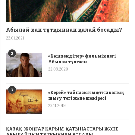
Абылай хан тұтқыннан қалай босады?
22.01.2021
2
«Көшпенділер» фильміндегі
Абылай тұлғасы
22.09.2020
3
«Керей» тайпасының этникалық
шығу тегі жəне шежіресі
23.11.2019
ҚАЗАҚ-ЖОҢҒАР ҚАРЫМ-ҚАТЫНАСТАРЫ ЖӘНЕ
АБЫЛАЙДЫҢ ТҰТҚЫННАН БОСАУЫ