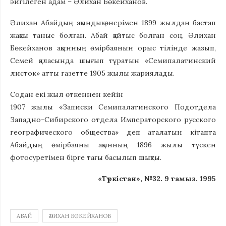
әйгілеген адам – Әлихан Бөкейханов.
Әлихан Абайдың ақындық өнерімен 1899 жылдан бастап
жақсы таныс болған. Абай қайтыс болған соң, Әлихан
Бөкейханов ақынның өмірбаянын орыс тілінде жазып,
Семей қаласында шығып тұратын «Семипалатинский
листок» атты газетте 1905 жылы жариялады.
Содан екі жыл өткеннен кейін
1907 жылы «Записки Семипалатинского Подот­дела
Западно-Сибирского отдела Императорского русского
географического общества» деп аталатын кітапта
Абайдың өмірбаяны ақынның 1896 жылы түскен
фотосуретімен бірге тағы басылып шықты.
«Түркістан», №32. 9 тамыз. 1995
АБАЙ
ӘЛИХАН БӨКЕЙХАНОВ