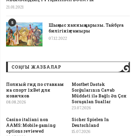
21.01.2021
5
Шыңғыс ханның қарызы. Тайбұға
билігінің тамыры
07.12.2022
СОҢҒЫ ЖАЗБАЛАР
Полный гид по ставкам
Mostbet Dəstək
на спорт 1xBet для
Sorğularının Cavab
новичков
Müddəti ilə Bağlı Ən Çox
Soruşulan Suallar
08.08.2026
23.07.2026
Casino italiani non
Sicher Spielen In
AAMS: Mobile gaming
Deutschland
options reviewed
15.07.2026