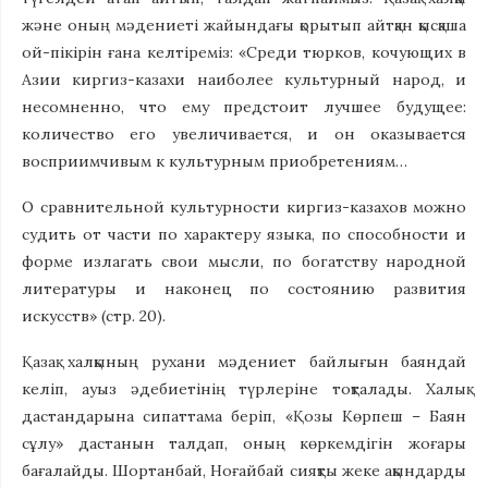
және оның мәдениеті жайындағы қорытып айтқан қысқаша
ой-пікірін ғана келтіреміз: «Среди тюрков, кочующих в
Азии киргиз-казахи наиболее культурный народ, и
несомненно, что ему предстоит лучшее будущее:
количество его увеличивается, и он оказывается
восприимчивым к культурным приобретениям…
О сравнительной культурности киргиз-казахов можно
судить от части по характеру языка, по способности и
форме излагать свои мысли, по богатству народной
литературы и наконец по состоянию развития
искусств» (стр. 20).
Қазақ халқының рухани мәдениет байлығын баяндай
келіп, ауыз әдебиетінің түрлеріне тоқталады. Халық
дастандарына сипаттама беріп, «Қозы Көрпеш – Баян
сұлу» дастанын талдап, оның көркемдігін жоғары
бағалайды. Шортанбай, Но­ғай­бай сияқты жеке ақындарды