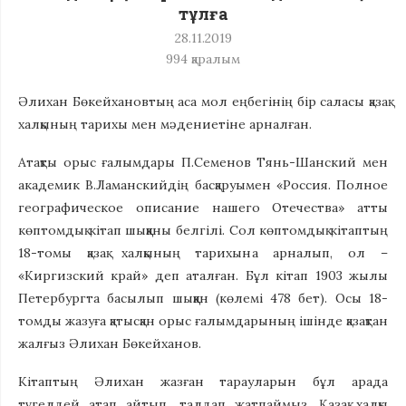
тұлға
28.11.2019
994
қаралым
Әлихан Бөкейхановтың аса мол еңбегінің бір саласы қазақ
хал­қы­ның тарихы мен мәдениетіне арналған.
Атақты орыс ғалымдары П.Семенов Тянь-Шанский мен
академик В.Ла­манскийдің басқаруымен «Россия. Полное
географическое описание нашего Отечества» атты
көптомдық кітап шыққаны белгілі. Сол көптомдық кітаптың
18-томы қазақ халқының тарихына арналып, ол –
«Киргизский край» деп аталған. Бұл кітап 1903 жылы
Петербургта басылып шыққан (көлемі 478 бет). Осы 18-
томды жазуға қатысқан орыс ғалымдарының ішінде қазақтан
жалғыз Әлихан Бөкейханов.
Кітаптың Әлихан жазған тарауларын бұл арада
түгелдей атап айтып, талдап жатпаймыз. Қазақ халқы