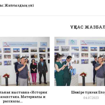
лы: Жалғыздың үні
ҰҚСАС ЖАЗБА
ьная выставка «История
Шежіре тұнған Ел
азахстана. Материалы и
04.07.2023
рассказы...