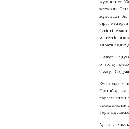
журналист Жа
жеткізді. Осы
жүйеледі. Бұл 
біраз кедергі
бүгінгі рухан
мешіттің жана
зиратқа елдік 
Смағұл Сәдуақ
отарлау жүйес
Смағұл Сәдуақа
Бұл арада мен
Орынбор қала
төрағасының о
баяндамасын ж
теріс оқысақ 
Араға үш-ақ 