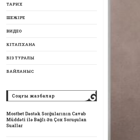
ТАРИХ
ШЕЖІРЕ
ВИДЕО
КІТАПХАНА
БІЗ ТУРАЛЫ
БАЙЛАНЫС
Соңғы жазбалар
Mostbet Dəstək Sorğularının Cavab
Müddəti ilə Bağlı Ən Çox Soruşulan
Suallar