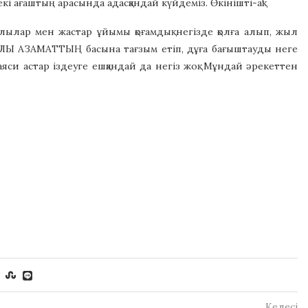
 ағаштың арасында адасқандай күйдеміз. Өкінішті-ақ!
ялылар мен жастар ұйымы қоғамдық негізде қолға алып, жыл
ҰЛЫ АЗАМАТТЫҢ басына тағзым етіп, дұға бағыштауды неге
си астар іздеуге ешқандай да негіз жоқ. Мұндай әрекеттен
Келесі