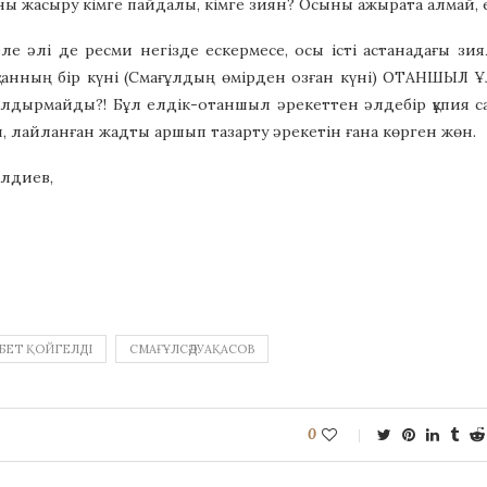
ы жасыру кімге пайдалы, кімге зиян? Осыны ажырата алмай, екі
ле әлі де ресми негізде ескермесе, осы істі астанадағы зи
санның бір күні (Смағұлдың өмірден озған күні) ОТАНШЫЛ 
лдырмайды?! Бұл елдік-отаншыл әрекеттен әлдебір құпия сая
, лайланған жадты аршып тазарту әрекетін ғана көрген жөн.
лдиев,
БЕТ ҚОЙГЕЛДІ
СМАҒҰЛСӘДУАҚАСОВ
0