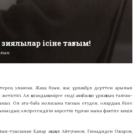
 зиялылар ісіне тағзым!
алым
терең уланған. Жаңа буын, жас ұрпақ бұл дерттен арылып
етістігі. Ал қоғамдық өмірге енді аяқ басқан ұрпақтың талғам-
аптымыз. Ол ата-баба моласына тағзым етуден, олардың бізге
ымыздың әлсірегендігін көрсетіп тұрған мына фактіге көңіл
йын-туысынан Қапар ақсақал Айтуғанов, Ғимадиден Ожаров,