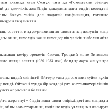
дауын алғанда, оған Смағұл тағы да «Голощекин сөзінде
а қажеттілік жоқ. Біздің қазақ қоғамындағы ендігі кезеңдегі
жолы болуға тиіс!» деп, жадағай конфискация, төтенше
қ қарсылық танытты.
, советтік индустриализация саясатының қазақ үшін жаңа
ағы оның кемелдік және кемеңгерлік үлгісін тізбелеп айта
шылықтан кетіру әрекетін бастап, Троцкий және Зиновьев
келе жатқан апатты (1929-1933 жж.) болдырмауға жанұшыра
рғаны қандай өкінішті? Әйтеуір тағы да сол әзиз сүйек күлін
рленді. Өйткені мұнда бір кездері ұлт-азаттық көтерілісінің
сүйегі жерленген болатын.
қайта жерленуі – біздің жаңа саяси өміріміздегі аса маңызды
лдің ойлы азаматтарының көңіліне күдік ұялатқанын жасыруға