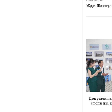
Жәди Шәкенұ
Документал
столицы К