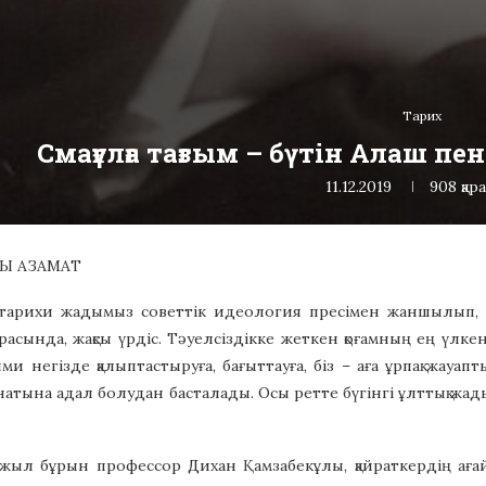
Тарих
Смағұлға тағзым – бүтін Алаш пен
11.12.2019
908
қар
Ы АЗАМАТ
қ тарихи жадымыз советтік идеология пресімен жаншылып, 
расында, жақсы үрдіс. Тәуелсіздікке жеткен қоғамның ең үлкен ж
ыми негізде қалыптастыруға, бағыттауға, біз – аға ұрпақ жау
натына адал болудан басталады. Осы ретте бүгінгі ұлттық жад
 жыл бұрын профессор Дихан Қамзабекұлы, қайраткердің аға