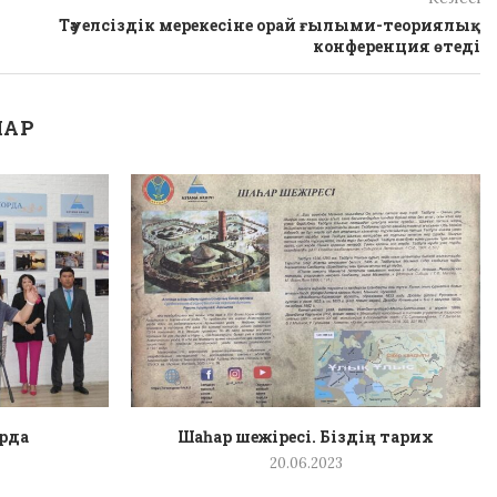
Тәуелсіздік мерекесіне орай ғылыми-теориялық
конференция өтеді
ЛАР
орда
Шаһар шежіресі. Біздің тарих
20.06.2023