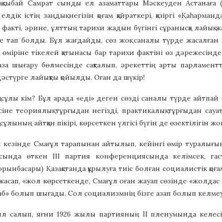
қсыбай Самрат сынды ел азаматтары Мәскеуден Астанаға (қа
 елдік істің заңдық негізін қоғам қайраткері, қазіргі «Қаһарм
факті, әрине, ұлттың тарихи жадын бүгінгі сұранысқа лайық жаң
ге тап болды. Бұл жағдайды, сөз жоқ, саналы түрде жасалған қ
и өміріне тікелей қатынасы бар тарихи фактіні өз дәрежесінд
за шығару бөлмесінде сақталып, әрекеттің арты парламентт
дәстүрге лайықты қойылды. Оған да шүкір!
асұлы кім? Бұл арада «еді» деген сөзді саналы түрде айтпай
іне теориялық тұрғыдан негізді, практикалық тұрғыдан сауатт
сұлының айтқан пікірі, көрсеткен үлгісі бүгін де өзектілігін жо
 кезінде Смағұл тарапынан айтылып, кейінгі өмір туралығын 
сында өткен ІІІ партия конференциясында келімсек, га
рынбасары) Қазақстанда құрылуға тиіс болған социалистік қо
асап, «жол көрсеткенде, Смағұл оған жауап сөзінде «жолдас 
«азаб» болып шығады. Сол социализмнің бізге азап болып келмеу
жыл салып, яғни 1926 жылы партияның ІІ пленумында келесі 