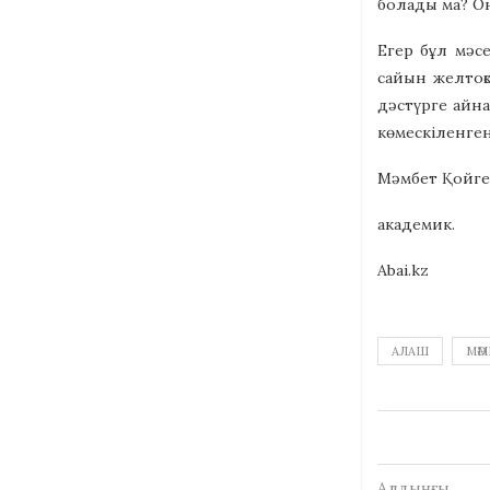
болады ма? Он
Егер бұл мәсе
сайын желтоқ
дәстүрге айна
көмескіленген
Мәмбет Қойге
академик.
Abai.kz
АЛАШ
МӘМ
Алдыңғы