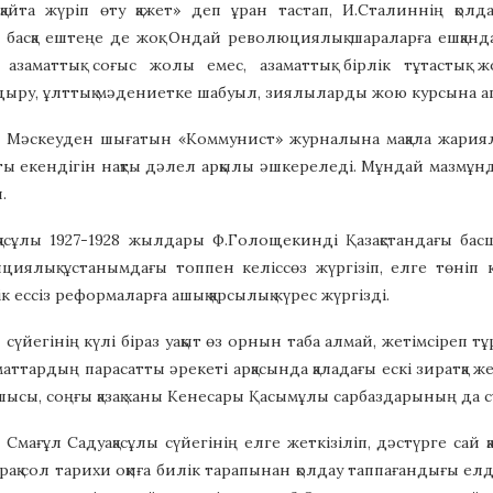
қайта жүріп өту қажет» деп ұран тастап, И.Сталиннің қол
басқа ештеңе де жоқ. Ондай революциялық шараларға ешқандай д
азаматтық соғыс жолы емес, азаматтық бірлік тұтастық 
ыру, ұлттық мәдениетке шабуыл, зиялыларды жою курсына ашы
 Мәскеуден шығатын «Коммунист» журналына мақала жариялап
ты екендігін нақты дәлел арқылы әшкереледі. Мұндай мазмұнд
.
қасұлы 1927-1928 жылдары Ф.Голощекинді Қазақстандағы бас
ициялық ұстанымдағы топпен келіссөз жүргізіп, елге төніп 
тік ессіз реформаларға ашық қарсылық күрес жүргізді.
сүйегінің күлі біраз уақыт өз орнын таба алмай, жетімсіреп тұ
аттардың парасатты әрекеті арқасында қаладағы ескі зиратқа же
шысы, соңғы қазақ ханы Кенесары Қасымұлы сарбаздарының да 
і Смағұл Садуақасұлы сүйегінің елге жеткізіліп, дәстүрге сай 
Бірақ сол тарихи оқиға билік тарапынан қолдау таппағандығы е