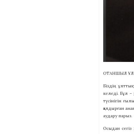
ОТАНШЫЛ ҰЛ
Біздің ұлтты
келеді.
Бұл – 
түсінігін ғыл
қалдырған ама
аудару парыз.
Осыдан сегіз