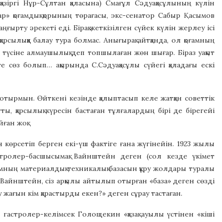
зіргі Нұр-Сұлтан қаласына) Смағұл Сәдуақасұлының күлін
андар» қоғамдық қорының төрағасы, экс-сенатор Сабыр Қасымов
ғырту әрекеті еді. Бірақ жеткізілген сүйек күлін жерлеу ісі
арсылыққа балау тура болмас. Анығырақ айтқанда, ол қоғамның
е түсіне алмаушылық деп топшылаған жөн шығар. Біраз уақыт
е сөз болып… ақырында С.Сәдуақасұлы сүйегі қаладағы ескі
 отырмын. Өйткені кезінде қалыптасып келе жатқан советтік
ы, қарсылық күресін бастаған тұлғалардың бірі де бірегейі
йған жоқ.
көрсетіп берген екі-үш фактіге ғана жүгінейін. 1923 жылы
стролер-басшысымақ Вайнштейн деген (сол кезде үкімет
ғамның материалдық техникалық базасын құру жолдары туралы
Вайнштейн, сіз арқылы айтылып отырған «база» деген сөзді
 жағын кім қарастырды екен?» деген сұрау тастаған.
гастролер-келімсек Голощекин «қазақ ауылы үстінен «кіші