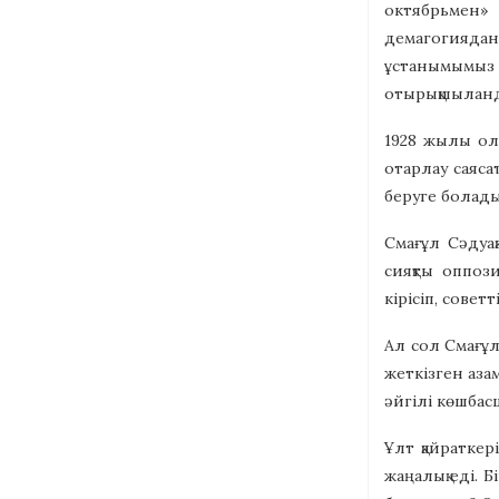
октябрьмен» 
демагогиядан 
ұстанымымыз 
отырықшыланд
1928 жылы ол
отарлау саяса
беруге болады
Смағұл Сәдуа
сияқты оппоз
кірісіп, совет
Ал сол Смағұл 
жеткізген азам
әйгілі көшбас
Ұлт қайраткер
жаңалық еді. 