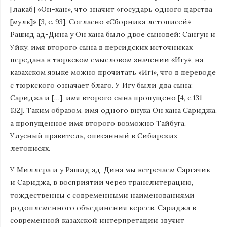
[лакаб] «Он-хан», что значит «государь одного царства
[мулк]» [3, с. 93]. Согласно «Сборника летописей»
Рашид ад-Дина у Он хана было двое сыновей: Сангун и
Уйку, имя второго сына в персидских источниках
передана в тюркском смысловом значении «Игу», на
казахском языке можно прочитать «Игі», что в переводе
с тюркского означает благо. У Игу были два сына:
Сариджа и […], имя второго сына пропущено [4, с.131 –
132]. Таким образом, имя одного внука Он хана Сариджа,
а пропущенное имя второго возможно Тайбуга,
Улусный правитель, описанный в Сибирских
летописях.
У Миллера и у Рашид ад-Дина мы встречаем Саргачик
и Сариджа, в восприятии через транслитерацию,
тождественны с современными наименованиями
родоплеменного объединения кереев. Сариджа в
современной казахской интерпретации звучит