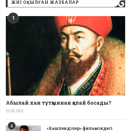
ЖИІ ОҚЫЛҒАН ЖАЗБАЛАР
1
Абылай хан тұтқыннан қалай босады?
22.01.2021
2
«Көшпенділер» фильміндегі