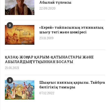
Абылай тұлғасы
22.09.2020
3
«Керей» тайпасының этникалық
шығу тегі жəне шежіресі
23.11.2019
ҚАЗАҚ-ЖОҢҒАР ҚАРЫМ-ҚАТЫНАСТАРЫ ЖӘНЕ
АБЫЛАЙДЫҢ ТҰТҚЫННАН БОСАУЫ
21.01.2021
5
Шыңғыс ханның қарызы. Тайбұға
билігінің тамыры
07.12.2022