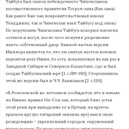
Тайбуга был сыном побежденного Чингисханом
могущественного правителя Тогрул-хана (Ван хана).
Как ранее Ван-хан покровительствовал юному
Темуджину, так и Чингисхан взял Тайбугу под опеку.
По поручению Чингисхана Тайбуга покорил племена
остяков и вогул, после чего получил разрешение
иметь собственный двор. Важной частью версии
Миллера является то, что он считал местом кочевок
кереитов реку Ишим, то есть локализовал их как раз в
Западной Сибири и Северном Казахстане, где и был
создан Тайбугинский юрт [1. с.189-190]. Сторонником
этой же версии был и Ч.Ч. Валиханов [2. с.150].
«В Ремезовской же летописи сообщается, что в начале
на Ишиме правил Он-Сом хан, который близ устья
этой реки при выпадение ее в Иртыш, на крутом
красном яру (по татарский «кизиль яр») имел свою
резиденцию – укрепленный городок, окруженный
тремя валами. По тому месту город этот назывался