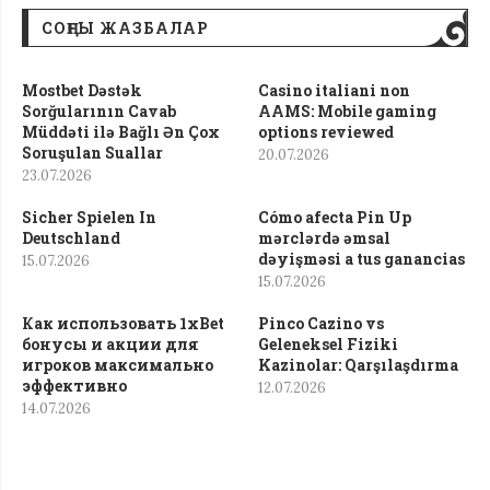
СОҢҒЫ ЖАЗБАЛАР
Mostbet Dəstək
Casino italiani non
Sorğularının Cavab
AAMS: Mobile gaming
Müddəti ilə Bağlı Ən Çox
options reviewed
Soruşulan Suallar
20.07.2026
23.07.2026
Sicher Spielen In
Cómo afecta Pin Up
Deutschland
mərclərdə əmsal
dəyişməsi a tus ganancias
15.07.2026
15.07.2026
Как использовать 1xBet
Pinco Cazino vs
бонусы и акции для
Geleneksel Fiziki
игроков максимально
Kazinolar: Qarşılaşdırma
эффективно
12.07.2026
14.07.2026