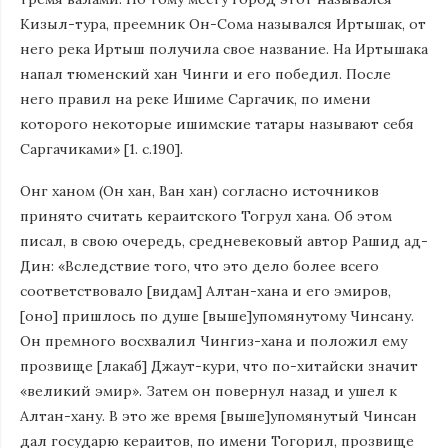
Кизыл-тура, преемник Он-Сома назывался Иртышак, от
него река Иртыш получила свое название. На Иртышака
напал тюменский хан Чинги и его победил. После
него правил на реке Ишиме Саргачик, по имени
которого некоторые ишимские татары называют себя
Саргачиками» [1. с.190].
Онг ханом (Он хан, Ван хан) согласно источников
принято считать кераитского Тогрул хана. Об этом
писал, в свою очередь, средневековый автор Рашид ад-
Дин: «Вследствие того, что это дело более всего
соответствовало [видам] Алтан-хана и его эмиров,
[оно] пришлось по душе [выше]упомянутому Чинсану.
Он премного восхвалил Чингиз-хана и положил ему
прозвище [лакаб] Джаут-кури, что по-хитайски значит
«великий эмир». Затем он повернул назад и ушел к
Алтан-хану. В это же время [выше]упомянутый Чинсан
дал государю кераитов, по имени Тогорил, прозвище