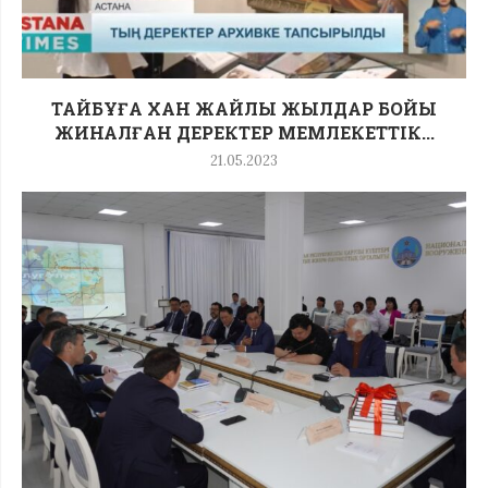
ТАЙБҰҒА ХАН ЖАЙЛЫ ЖЫЛДАР БОЙЫ
ЖИНАЛҒАН ДЕРЕКТЕР МЕМЛЕКЕТТІК...
21.05.2023