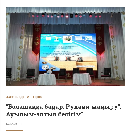
Жаңалықтар
Тарих
“Болашаққа бағдар: Рухани жаңғыру”:
Ауылым-алтын бесігім”
13.12.2021