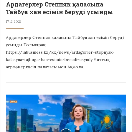
Ардагерлер Степняк қаласына
Тайбұға хан есімін беруді ұсынды
17.12.2021
Ардагерлер Степняк қаласына Тайбұға хан есімін беруді
ұсынды Толығырақ:
https://inbusiness.kz/kz/news/ardagerler-stepnyak-
kalasyna-tajbuga-han-esimin-berudi-usyndy Ұлттық
агроөнеркәсіп палатасы мен Ақмола…