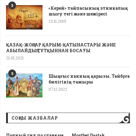
3
«Керей» тайпасының этникалық
шығу тегі жəне шежіресі
23.11.2019
ҚАЗАҚ-ЖОҢҒАР ҚАРЫМ-ҚАТЫНАСТАРЫ ЖӘНЕ
АБЫЛАЙДЫҢ ТҰТҚЫННАН БОСАУЫ
21.01.2021
5
Шыңғыс ханның қарызы. Тайбұға
билігінің тамыры
07.12.2022
СОҢҒЫ ЖАЗБАЛАР
Полный гид по ставкам
Mostbet Dəstək