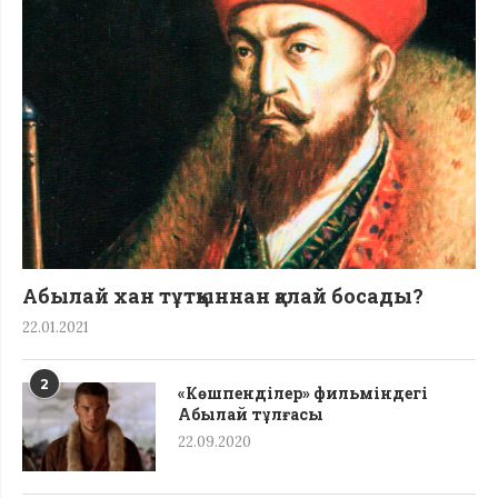
Абылай хан тұтқыннан қалай босады?
22.01.2021
2
«Көшпенділер» фильміндегі
Абылай тұлғасы
22.09.2020