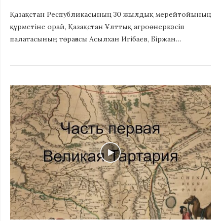
Қазақстан Республикасының 30 жылдық мерейтойының
құрметіне орай, Қазақстан Ұлттық агроөнеркәсіп
палатасының төрағасы Асылхан Игібаев, Біржан…