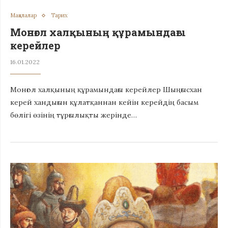
Мақалалар
Тарих
Монғол халқының құрамындағы
керейлер
16.01.2022
Монғол халқының құрамындағы керейлер Шыңғысхан
керей хандығын құлатқаннан кейін керейдің басым
бөлігі өзінің тұрғылықты жерінде…