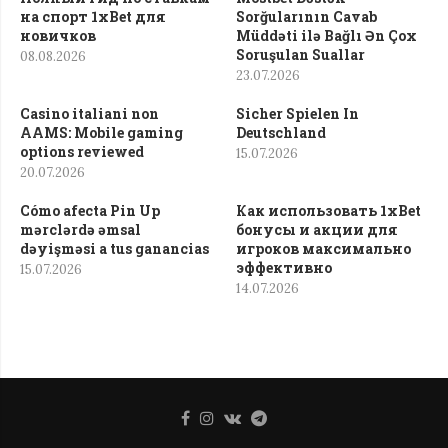
на спорт 1xBet для
Sorğularının Cavab
новичков
Müddəti ilə Bağlı Ən Çox
Soruşulan Suallar
08.08.2026
23.07.2026
Casino italiani non
Sicher Spielen In
AAMS: Mobile gaming
Deutschland
options reviewed
15.07.2026
20.07.2026
Cómo afecta Pin Up
Как использовать 1xBet
mərclərdə əmsal
бонусы и акции для
dəyişməsi a tus ganancias
игроков максимально
эффективно
15.07.2026
14.07.2026