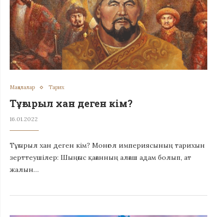
Мақалалар
Тарих
Тұғырыл хан деген кім?
16.01.2022
Тұғырыл хан деген кім? Монғол империясының тарихын
зерттеушілер: Шыңғыс қағанның алғаш адам болып, ат
жалын…