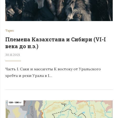
Тарих
Племена Казахстана и Сибири (VI-I
века до н.э.)
30.11.2021
Часть I. Саки и массагеты К востоку от Уральского
хребта и реки Урала в I…