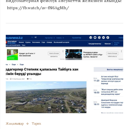
Видеоматериал фейсбук әлеуметтік желісінен алынды!
https://fb.watch/av-fN6AgMh/
Жаңалықтар
Тарих