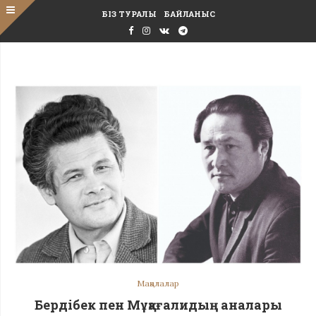
БІЗ ТУРАЛЫ
БАЙЛАНЫС
Мақалалар
Бердібек пен Мұқағалидың аналары