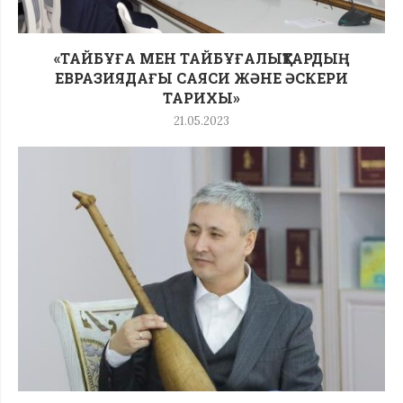
«ТАЙБҰҒА МЕН ТАЙБҰҒАЛЫҚТАРДЫҢ
ЕВРАЗИЯДАҒЫ САЯСИ ЖӘНЕ ӘСКЕРИ
ТАРИХЫ»
21.05.2023