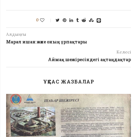
0
Алдыңғы
Марал ишан және оның ұрпақтары
Келесі
Аймақ шежіресіндегі ақтаңдақтар
ҰҚСАС ЖАЗБАЛАР