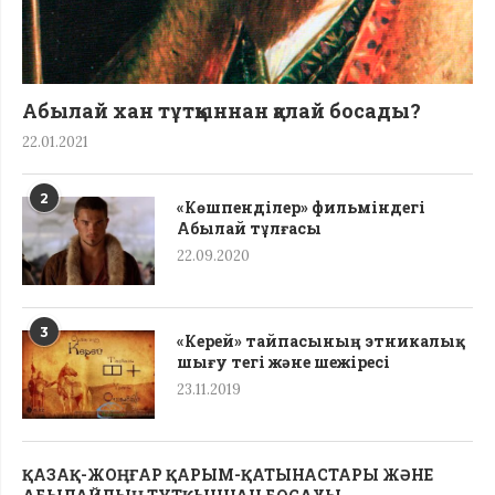
Абылай хан тұтқыннан қалай босады?
22.01.2021
2
«Көшпенділер» фильміндегі
Абылай тұлғасы
22.09.2020
3
«Керей» тайпасының этникалық
шығу тегі жəне шежіресі
23.11.2019
ҚАЗАҚ-ЖОҢҒАР ҚАРЫМ-ҚАТЫНАСТАРЫ ЖӘНЕ