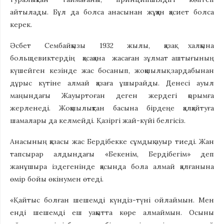
айтылады. Бұл да болса анасынан жұққан қасиет болса
керек.
Әсбет Сембайқызы 1932 жылы, қазақ халқына
больщевиктердің қасақана жасаған зұлмат аштығының
күшейген кезінде жас босанып, жоқшылық зардабынан
дұрыс күтіне алмай қазаға ұшырайды. Денесі ауыл
маңындағы Жауыртоған деген жердегі қорымға
жерленеді. Жоқшылықтан басына бірдеңе қалқайтуға
шамалары да келмейді. Қазіргі жай-күйі белгісіз.
Анасының қазасы жас Бердібекке сұмдық ауыр тиеді. Жан
тапсырар алдындағы «Бекенім, Бердібегім» деп
жанұшыра іздегенінде қасында бола алмай қалғанына
өмір бойы өкінумен өтеді.
«Қайтыс болған шешемді күндіз-түні ойлаймын. Мен
енді шешемді еш уақытта көре алмаймын. Осыны