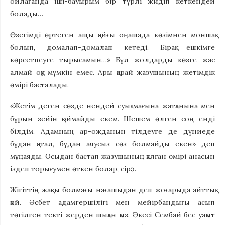
ойлағанда іші-бауырым бір түрлі жидіп кеткендей
болады…
Өзегімді өртеген ащы қайғы оңашада көзімнен моншақ
болып, домалап-домалап кетеді. Бірақ ешкімге
көрсетпеуге тырысамын…» Бұл жолдарды көзге жас
алмай оқу мүмкін емес. Ары қарай жазушының жетімдік
өмірі басталады.
«Жетім деген сөзде нендей суық мағына жатқанына мен
бұрын зейін қоймайды екем. Шешем өлген соң енді
білдім. Адамның ар-ожданын тілдеуге де дүниеде
бұдан қатал, бұдан аяусыз сөз болмайды екен» деп
мұңаяды. Осыдан бастап жазушының қалған өмірі анасын
іздеп торығумен өткен болар, сірә.
Жігіттің жақсы болмағы нағашыдан деп жоғарыда айттық
қой. Әсбет адамгершілігі мен мейірбандығы асып
төгілген текті жерден шыққан қыз. Әкесі Сембай бес уақыт