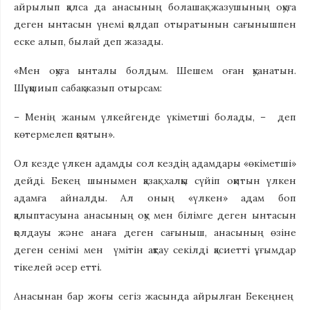
айрылып қалса да анасының болашақ жазушының оқуға
деген ынтасын үнемі қолдап отыратынын сағынышпен
еске алып, былай деп жазады.
«Мен оқуға ынталы болдым. Шешем оған қуанатын.
Шұқшиып сабақ жазып отырсам:
– Менің жаным үлкейгенде үкіметші болады, – деп
көтермелеп қоятын».
Ол кезде үлкен адамды сол кездің адамдары «өкіметші»
дейді. Бекең шынымен қазақ халқы сүйіп оқитын үлкен
адамға айналды. Ал оның «үлкен» адам боп
қалыптасуына анасының оқу мен білімге деген ынтасын
қолдауы және анаға деген сағыныш, анасының өзіне
деген сенімі мен үмітін ақтау секілді қасиетті ұғымдар
тікелей әсер етті.
Анасынан бар жоғы сегіз жасында айрылған Бекеңнең