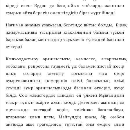
кіреді екен. Бұдан да басқа ойын тойларда жанынан
суырып айта беретін өлеңшілдігін біраз жұрт біледі.
Нағиман анамыз ұзақ жасап, бертінде қайтыс болды. Бірақ
жиырмасыншы ғасырдағы қазақ халқының басына түскен
барлық зобалаң мен тағдыр тауқыметін түгелдей басынан
өткерді.
Колхоздастыру қиыншылығы, кәмпеске, ашаршылық
зобалаңы, репрессия тауқыметі, үш баламен жастай жесір
қалып соларды жеткізу, соғыстағы тыл өмірі
ауыртпашылығы, немеренің өлімі, баласының өлімі
секілді ауыр қиыншылықтарды басынан өткеріп, жеңе
білді. Сол жеңістердің ішіндегі ең үлкені Мұқағалидай
ғасыр ақынын өмірге алып келді. Дегенмен ақынның өз
ортасында шетқақпай көріп, тиісінше бағаланбауы,
қатарынан қалып қалуы, Майгүлдің қазасы, бір сөзбен
айтқанда ақын трагедиясы тұтастай оны өмірге алып