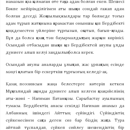
намазын қаза қылмаған өте тақуа адам болған екен. Шешесі
Бөкпе мейірімділігімен аты шыққан сондай ғажап адам
болған деседі. Жоқшылық жылдары тар бөлмеде тоғыз
адам тұрып жатқанына қарамастан оныншы қып Бердібекті
қыңқ деместен үйлеріне тұрғызып, оқытып, бағып-қағады.
Бұл да болса қазаққа тән бауырмалдықтың жарқын көрінісі.
Осындай отбасыдан шыққан қыз Бердібектей аяулы ұлды
дүниеге алып келуі заңдылық болса керек.
Осындай аяулы аналарды ұлықтап, жас ұрпақтың есінде
мәңгі қалатын бір ескерткіш тұрғызғың келеді-ақ…
Қазақ поэзиясын жаңа белестерге көтеріп кеткен
Мұқағалидай ақынды дүниеге алып келген қазақ әйелінің
аты-жөні – Нағиман Батанқызы. Сарыбастау ауылының
тумасы. Бердібектің анасы секілді Нағиман анамыз да
Албанның ішіндегі Айттың сүйіндігі. Сүйіндіктің
сүйкемесінен сақта деген сөз бар біздің жақта. Тура
айтпай тұспалдап, сүйкеп сөйлеу шешендіктің бір