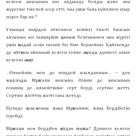
келген анасының көз алдында болды және ана
жүрегіне тікелей әсер етті. Ана үшін бала күйігінен ауыр
нәрсе бар ма ?
Ұлының өмірден өткеннен кейінгі тиісті бағасын
алуының өзі халық үшін қуаныш болғанымен ана жүрегі
үшін қандай сезім екенін біз біле бермейміз. Қайткенде
де айтқаны айнымай келген әулие ақынды дүниеге алып
келгені ақиқат.
…Өлмеймін, мен де өзіңдей асылданмын… – деп
жырлады Мұқағали анасына. Өзінің де, анасының
есімінің де өлмейтініне серт берді, сертіне жетті.
Сертіне жігіттің жігіті ғана жетеді.
Бүгінде қазақ қоғамы жаңа Мұқағалиін, жаңа Бердібегін
іздейді.
Мұқағали мен Бердібек қайдан шықты? Дүниеге келген