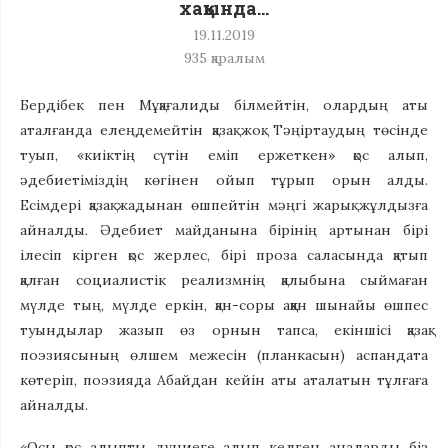
хақында…
19.11.2019
935
қаралым
Бердібек пен Мұқағалиды білмейтін, олардың аты
аталғанда елеңдемейтін қазақ жоқ. Тәңіртаудың төсінде
туып, «киіктің сүтін еміп ержеткен» қос алып,
әдебиетіміздің көгінен ойып тұрып орын алды.
Есімдері қазақ жадынан өшпейтін мәңгі жарық жұлдызға
айналды. Әдебиет майданына бірінің артынан бірі
ілесіп кірген қос жерлес, бірі проза саласында қатып
қалған социалистік реализмнің қалыбына сыймаған
мүлде тың, мүлде еркін, қан-соры аққан шынайы өшпес
туындылар жазып өз орнын тапса, екіншісі қазақ
поэзиясының өлшем межесін (планкасын) аспандата
көтеріп, поэзияда Абайдан кейін аты аталатын тұлғаға
айналды.
«Осы қос алыпты дүниеге алып келген аналарды біз