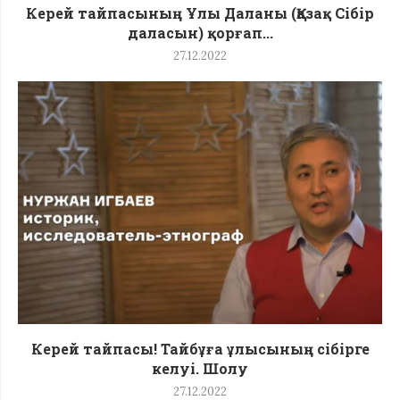
Керей тайпасының Ұлы Даланы (Қазақ Сібір
даласын) қорғап...
27.12.2022
Керей тайпасы! Тайбұға ұлысының сібірге
келуі. Шолу
27.12.2022