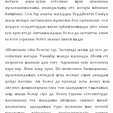
жеткен азын-аулақ естелікке қарап анасының
мұсылманшылықты, имандылықты өте жоғары қойғанын
байқаймыз. Сол бір азапты жылдары Бердібектің Смағұл
ағасы шекара заставасына жұмысшы боп орналасып, сол
жерден солдаттардан қалған сұйық тамақтарды үйге алып
кеп күнелтеді. Аштық жылдары болса да застаптан алып
келген сорпаны Әсбет анамыз ішпей қояды.
«Шешемнің ойы белгілі еді. Заставада шошқа да, өгіз де
сойылып жатады. Тамақ бір қазанда жасалады. Шошқа еті
пісірілген қазаннан дәм тату –һарамның өзін жегенмен
пара-пар. Яғни ауыр күнә. Біз шешемнен басқаларымыз,
мұсылмандықтың әлгіндей қатаң жолын сақтай алмадық»
дейді жазушы. Аш болса да күмәнді асты жемеу қазақ
әйеліне, қазақ аналарына ғана тән адалдық пен тақуалықтың
асқар шыңы болар сірә да. Бекең туралы естеліктерде
жазушының тек шындықты айтқанын, ешкімге қиянат
жасамағаны, адалдықтың тура жолынан қиыс кетпей
туралықтан таймағаны, принципшілдігі көптеп