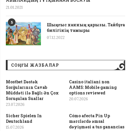
АБЫЛАЙДЫҢ ТҰТҚЫННАН БОСАУЫ
21.01.2021
5
Шыңғыс ханның қарызы. Тайбұға
билігінің тамыры
07.12.2022
СОҢҒЫ ЖАЗБАЛАР
Mostbet Dəstək
Casino italiani non
Sorğularının Cavab
AAMS: Mobile gaming
Müddəti ilə Bağlı Ən Çox
options reviewed
Soruşulan Suallar
20.07.2026
23.07.2026
Sicher Spielen In
Cómo afecta Pin Up
Deutschland
mərclərdə əmsal
dəyişməsi a tus ganancias
15.07.2026