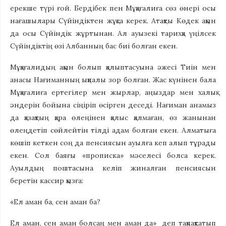
ерекше түрі ғой. Бердібек пен Мұқағалиға сөз өнері осы
нағашылары Сүйіндіктен жұқса керек. Атақты Көдек ақын
да осы Сүйіндік жұртынан. Ал ауызекі тарихқа үңілсек
Сүйіндіктің өзі Албанның бас биі болған екен.
Мұқағалидың ақын болып қалыптасуына әжесі Тиін мен
анасы Нағиманның ықпалы зор болған. Жас күнінен бала
Мұқағалиға ертегілер мен жырлар, аңыздар мен халық
әндерін бойына сіңіріп өсірген деседі. Нағиман анамыз
да қазақтың қара өлеңінен қалыс қалмаған, өз жанынан
өлеңдетіп сөйлейтін тілді адам болған екен. Алматыға
көшіп кеткен соң да пенсиясын ауылға кеп алып тұрады
екен. Сол баяғы «прописка» мәселесі болса керек.
Ауылдың поштасына келіп жиналған пенсиясын
беретін кассир қызға:
«Ел аман ба, сен аман ба?
Ел аман, сен аман болсаң мен аман да» деп тақпақтатып