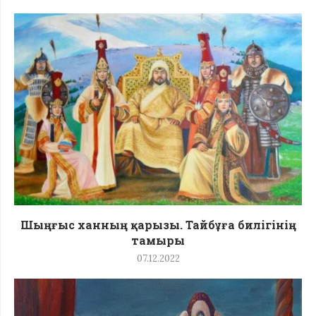
Шыңғыс ханның қарызы. Тайбұға билігінің
тамыры
07.12.2022