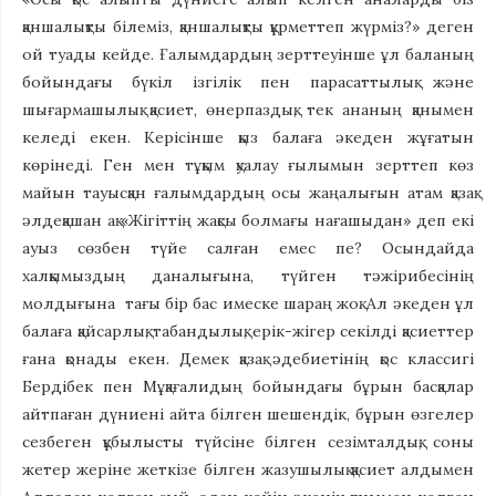
қаншалықты білеміз, қаншалықты құрметтеп жүрміз?» деген
ой туады кейде. Ғалымдардың зерттеуінше ұл баланың
бойындағы бүкіл ізгілік пен парасаттылық және
шығармашылық қасиет, өнерпаздық, тек ананың қанымен
келеді екен. Керісінше қыз балаға әкеден жұғатын
көрінеді. Ген мен тұқым қуалау ғылымын зерттеп көз
майын тауысқан ғалымдардың осы жаңалығын атам қазақ
әлдеқашан ақ «Жігіттің жақсы болмағы нағашыдан» деп екі
ауыз сөзбен түйе салған емес пе? Осындайда
халқымыздың даналығына, түйген тәжірибесінің
молдығына тағы бір бас имеске шараң жоқ. Ал әкеден ұл
балаға қайсарлық, табандылық, ерік-жігер секілді қасиеттер
ғана қонады екен. Демек қазақ әдебиетінің қос классигі
Бердібек пен Мұқағалидың бойындағы бұрын басқалар
айтпаған дүниені айта білген шешендік, бұрын өзгелер
сезбеген құбылысты түйсіне білген сезімталдық, соны
жетер жеріне жеткізе білген жазушылық қасиет алдымен