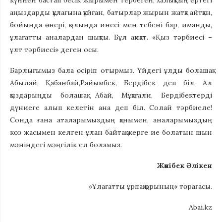
күннен бастап бесік жырымен тербеген, халықтың ертегі
аңыздарды құлағына құйған, батырлар жырын жатқа айтқан,
бойында өнері, қолында инесі мен тебені бар, иманды,
ұлағатты аналардан шықты. Бұл ақиқат. «Қыз тәрбиесі –
ұлт тәрбиесі» деген осы.
Барлығымыз бала өсіріп отырмыз. Үйдегі ұлды болашақ
Абылай, Қабанбай,Райымбек, Бердібек деп біл. Ал
қыздарыңды болашақ Абай, Мұқағали, Бердібектерді
дүниеге алып келетін ана деп біл. Солай тәрбиеле!
Сонда ғана аталарымыздың қанымен, аналарымыздың
көз жасымен келген ұлан байтақ жерге ие болатын шын
мәніндегі мәңгілік ел боламыз.
Жәнібек Әлікен
«Ұлағатты ұрпақ қорының» төрағасы.
Abai.kz