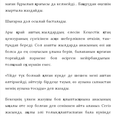
маған бұрылып қарағысы да келмейді… Бақырудан өңешім
жыртыла жаздайды.
Шығарма дәл осылай басталады.
Ары қарай аштық жылдардың елесін Кеңестік қатаң
цензураның сүзгісінен асқан шеберлікпен өткізіп, там-
тұмдап береді. Сол азапты жылдарда анасының өзі аш
болса да ең соңғысын ұлына беріп, балапанын қорғаған
торғайдай пәрмене боп өсірген мейірбандығын
толқымай оқу мүмкін емес.
«Үйде түк болмай қалған күнде де шешем мені аштан
өлтірмейді, әйтеуір бірдеңе тауып, өз аузына салмастан
менің аузыма тосады» деп жазады.
Бекеңнің үлкен жазушы боп қалыптасқанына анасының
ықпалы өте зор болған деп сеніммен айта аламыз. Сегіз
жасында, ақылы әлі толық қалаптаспаған бала күнінде