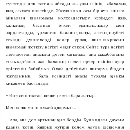
түтетеді» деп естелік айтады жазушы өзінің «Балалық
шаққа саяхат» повесінде. Жазушының осы бір аты аңызға
айналған шығармасы колхоздастыру кезіндегі қазақ
халқының басынан өткен қиыншылықтар мен
зардаптарды, ұрланған балалық шақты, аштық нәубеті
секілді дүниелерді келер ұрпаққа шып-шырғасын
шығармай жеткізу негізгі мақсат еткен. Сөйте тұра негізгі
лейтмотиві анасына деген сағыныш, ана махаббатына
толық қанбаған жас баланың өзекті өртер өкініші қатар
өрілгенін байқаймыз. Олай дейтініміз шығарма бірден
жазушының бала кезіндегі анасы туралы қызықты
хикаямен басталады.
– Әне сені тастап, шешең кетіп бара жатыр!…
Мен шешемнен өлмей қалармын…
– Апа, апа деп артынан қуып бердім. Құлындағы даусым
құдайға жетіп, бақырып жүгіріп келем. Аяулы шешемнің