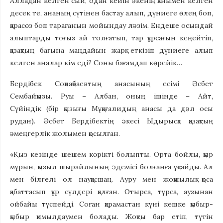
Алладан келген сый, одан кейін әкенің қанымен келген
десек те, ананың сүтінен бастау алып, дүниеге өлең боп,
қарасөз боп тарағанын мойындау ләзім. Ендеше осындай
алыптарды тоғыз ай толғатып, тар құрсағын кеңейтіп,
қазақтың бағына маңдайын жарқ еткізіп дүниеге алып
келген аналар кім еді? Соны бағамдап көрейік…
Бердібек Соқпақбаевтың анасының есімі Әсбет
Сембайқызы. Руы – Албан, оның ішінде – Айт,
Сүйіндік (бір қызығы Мұқағалидың анасы да дәл осы
рудан). Әсбет Бердібектің әкесі Ыдырысқа қазақтың
әмеңгерлік жолымен қосылған.
«Қыз кезінде шешем көрікті болыпты. Орта бойлы, қыр
мұрын, қызыл шырайлының әдемісі болғанға ұқсайды. Ал
мен білгелі ол науқасшаң. Ауру мен жоқшылық қоса
қабаттасып құр сүлдері қалған. Отырса, тұрса, аузынан
ойбайы түспейді. Соған қарамастан күні кешке қыбыр-
қыбыр қимылдаумен болады. Жоқты бар етіп, түтін