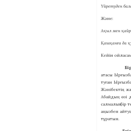
Үйретуден бала
Және:
Ақыл мен қайр
Қашқанға да қу
Кейін ойласам 
Бірінш
атасы Ырғызб
туған Ырғызб
Жәнібектің ж
Абайдың өзі 
салмалық бір 
аңызбен айтуш
тұратын.
Екінші