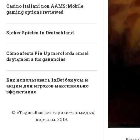
Casino italiani non AAMS: Mobile
gaming options reviewed
Sicher Spielen In Deutschland
Cómo afecta Pin Up mərclərdə əmsal
dəyişməsi a tus ganancias
Как использовать 1xBet бонусы и
акции для игроков максимально
эффективно
© «Tugurulhan.kz» тарихи-танымдық
порталы, 2019.
Біздің балалы