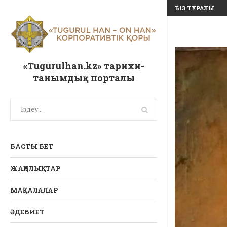
БІЗ ТУРАЛЫ
«Tugurulhan.kz» тарихи-
танымдық порталы
БАСТЫ БЕТ
ЖАҢАЛЫҚТАР
МАҚАЛАЛАР
ӘДЕБИЕТ