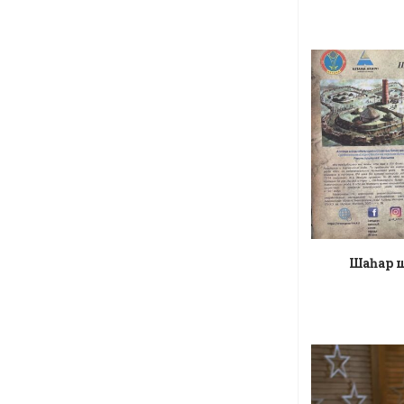
Шаһар ш