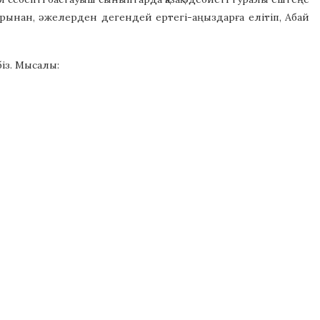
арынан, әжелерден дегендей ертегі-аңыздарға елітіп, Абай
із. Мысалы: