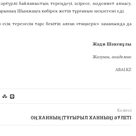
әртүрлі байланыстың тереңдеуі, әсіресе, мәдениет алмасу,
арының Шынжаңға көбірек жетіп тұрғанын меңзегені еді.
 терезесін тарс бекітіп алған «төңкеріс» заманында да
Жәди Шәкенұлы
Жазушы, академик
ABAI.KZ
Келесі
ОҢ ХАННЫҢ (ТҰҒЫРЫЛ ХАННЫҢ) ӘУЛЕТІ