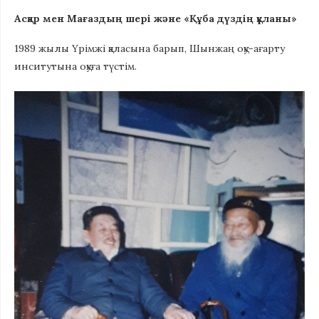
Асқар мен Мағаздың шері және «Құба дүздің құланы»
1989 жылы Үрімжі қаласына барып, Шынжаң оқу-ағарту
инситутына оқуға түстім.