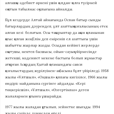
алғашқы әдебиет өркені үшін қолдан-қолға түсірмей
оқитын табылмас оқулығына айналды.
Бұл кездерде Алтай аймағында Оспан батыр сынды
батырлардың дәурендеп, ұлт азаттық қозғалысының етек
алған кезі болатын. Осы тақырыптар да ақын қаламынан
қағыс қалған жоқ. Елім деп еміреніп ел азаттығы үшін
шабытты жырлар жазды. Осыдан кейінгі жерлерде
оқытушы, мектеп басшысы, ойын-сауық үйірмесінде
жетекші, мәдениет мекеме бастығы болып жұмыстар
атқарған Асқардың Қытай қоғамындағы саяси
қозғалыстардың жүрілуімен-ақ басына бұлт үйіріледі. 1958
жылы «Ұлтшыл», «Оңшыл» қалпағы кигізілсе, 1966 жылы
өндіріс майданына сүргінге айдалды. «Кері
төңкерісшіл», «Ұлтшыл», «Өзгертімпаз» деген
жалалармен қуғынға ұшырайды.
1977 жылы жаладан құтылып, зейнетке шығады. 1994
жылы сәуірде дүниеден өтеді.