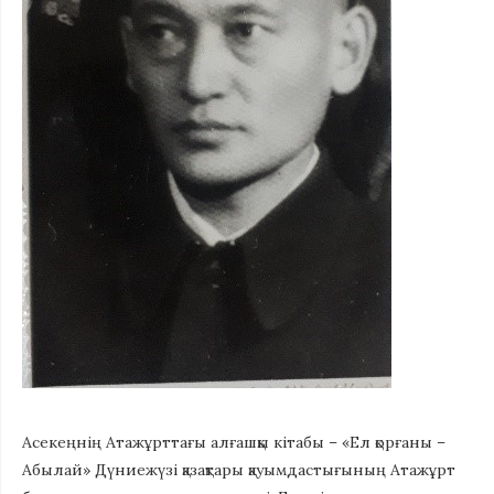
Асекеңнің Атажұрттағы алғашқы кітабы – «Ел қорғаны –
Абылай» Дүниежүзі қазақтары қауымдастығының Атажұрт