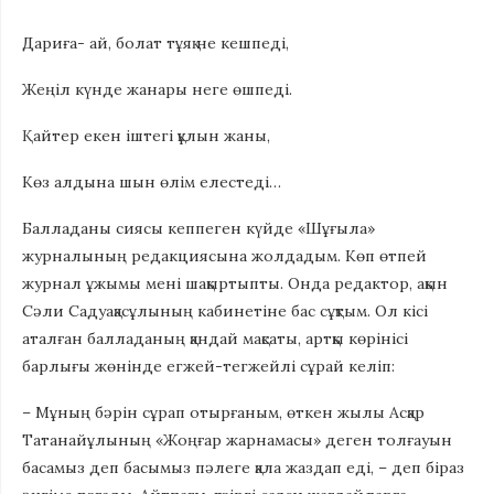
Дариға- ай, болат тұяқ не кешпеді,
Жеңіл күнде жанары неге өшпеді.
Қайтер екен іштегі құлын жаны,
Көз алдына шын өлім елестеді…
Балладаны сиясы кеппеген күйде «Шұғыла»
журналының редакциясына жолдадым. Көп өтпей
журнал ұжымы мені шақыртыпты. Онда редактор, ақын
Сәли Садуақасұлының кабинетіне бас сұқтым. Ол кісі
аталған балладаның қандай мақсаты, артқы көрінісі
барлығы жөнінде егжей-тегжейлі сұрай келіп:
– Мұның бәрін сұрап отырғаным, өткен жылы Асқар
Татанайұлының «Жоңғар жарнамасы» деген толғауын
басамыз деп басымыз пәлеге қала жаздап еді, – деп біраз