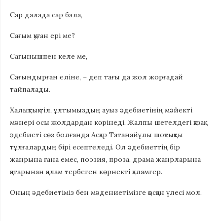
Сар далада сар бала,
Сағым қуған ері ме?
Сағынышпен келе ме,
Сағындырған еліне, – деп тағы да жол жорғадай
тайпалады.
Халықтық тіл, ұлтымыздың ауыз әдебиетінің мәйекті
мәнері осы жолдардан көрінеді. Жалпы шетелдегі қазақ
әдебиеті сөз болғанда Асқар Татанайұлы шоқтықты
тұлғалардың бірі есептеледі. Ол әдебиеттің бір
жанрына ғана емес, поэзия, проза, драма жанрларына
қатарынан қалам тербеген көрнекті қаламгер.
Оның әдебиетіміз бен мәдениетімізге қосқан үлесі мол.