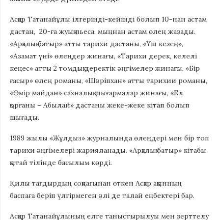
Асқар Татанайұлы ілгерінді-кейінді болып 10-нан астам
дастан, 20-ға жуық пьеса, мыңнан астам өлең жазады.
«Арқалық батыр» атты тарихи дастаны, «Үш кезең»,
«Азамат үні» өлеңдер жинағы, «Тарихи дерек, келелі
кеңес» атты 2 томдық деректік әңгімелер жинағы, «Бір
ғасыр» өлең романы, «Шәріпхан» атты тарихии романы,
«Өмір майдан» сахналық шығармалар жинағы, «Ел
қорғаны – Абылай» дастаны жеке-жеке кітап болып
шығады.
1989 жылы «Жұлдыз» журналында өлеңдері мен бір топ
тарихи әңгімелері жарияланады. «Арқалық батыр» кітабы
қытай тілінде басылым көрді.
Қилы тағдырдың соқпағынан өткен Асқар ақынның
баспаға беріп үлгірмеген әлі де талай еңбектері бар.
Асқар Татанайұлының елге таныстырылуы мен зерттелу