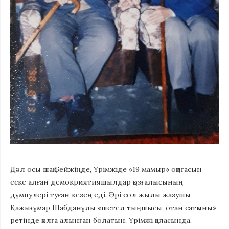
Дәл осы шақ Бейжіңде, Үрімжіде «19 мамыр» оқиғасын
еске алған демокриятияшылдар қозғалысының
дүмпулері туған кезең еді. Әрі сол жылы жазушы
Қажығұмар Шабданұлы «шетел тыңшысы, отан сатқыны»
ретінде қолға алынған болатын. Үрімжі қаласында,