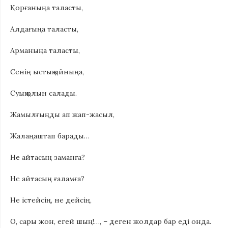
Қорғаныңа таласты,
Алдағыңа таласты,
Арманыңа таласты,
Сенің ыстық қойныңа,
Суық қолын салады.
Жамылғыңды ап жап-жасыл,
Жалаңаштап барады…
Не айтасың заманға?
Не айтасың ғаламға?
Не істейсің, не дейсің,
О, сары жон, егей шың!…, – деген жолдар бар еді онда.