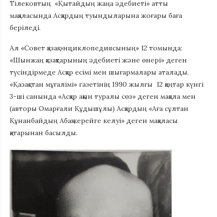
Тілековтың «Қытайдың жаңа әдебиеті» атты
мақаласында Асқардың туындыларына жоғары баға
беріледі.
Ал «Совет қазақ энциклопедиясының» 12 томында:
«Шынжаң қазақтарының әдебиеті және өнері» деген
түсіндірмеде Асқар есімі мен шығармалары аталады.
«Қазақстан мұғалімі» газетінің 1990 жылғы 12 қаңтар күнгі
3-ші санында «Асқар ақын туралы сөз» деген мақала мен
(авторы Омарғали Құдышұлы) Асқардың «Аға сұлтан
Құнанбайдың Абақ керейге келуі» деген мақаласы
қатарынан басылды.