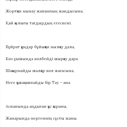
Жортқан мынау жапанның жандысына,
Қай қылығы тағдырдың егескені.
Бұйрат құмдар бұйыққан мылқау дала,
Көз ұышында көлбейді шырқау дара.
Шақырмайды шалқар көл жағасына,
Неге құшақ ашпайды бір Тау – ана.
Аспанында аңдыған құс қыраны,
Жанарында мергеннің сұсты жаны.