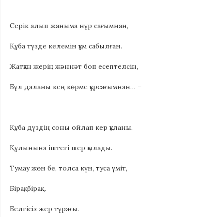
Серік алып жаныма нұр сағымнан,
Құба түзде келемін құм сабылған.
Жатқан жерің жәннәт боп есептелсін,
Бұл даланы кең көрме құрсағымнан… –
Құба дүздің соны ойлап кер құланы,
Құлынына іштегі шер қылады.
Тумау жөн бе, толса күн, туса үміт,
Бірақ, бірақ…
Белгісіз жер тұрағы.