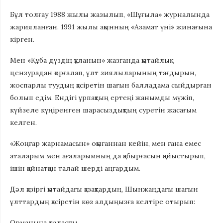
Бұл толғау 1988 жылы жазылып, «Шұғыла» журналында
жарияланған. 1991 жылы ақынның «Азамат үні» жинағына
кірген.
Мен «Құба дүздің құланын» жазғанда қытайлық
цензурадан қорғалап, ұлт зиялыларының тағдырын,
жоспарлы туудың қасіретін шағын балладама сыйдырған
болып едім. Ендігі ұрпақтың ертеңі жанымды мүжіп,
күйзеле күңіренген шарасыздықтың суретін жасағым
келген.
«Жоңғар жарнамасын» оқығаннан кейін, мен ғана емес
аталарым мен ағаларымның да қабырғасын қайыстырып,
ішін қайнатқан талай шерді аңғардым.
Дәл қазіргі қытайдағы қазақтардың, Шынжаңдағы шағын
ұлттардың қасіретін көз алдыңызға келтіре отырып:
Орманыңа таласты,