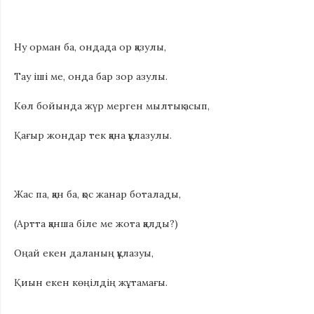
Ну орман ба, ондада ор қазулы,
Тау іші ме, онда бар зор азулы.
Көл бойында жүр мерген мылтық асып,
Қағыр жондар тек қана құлазулы.
Жас па, қан ба, қос жанар боталады,
(Артта қанша біле ме жота қалды?)
Оңай екен даланың құлазуы,
Қиын екен көңілдің жұтамағы.