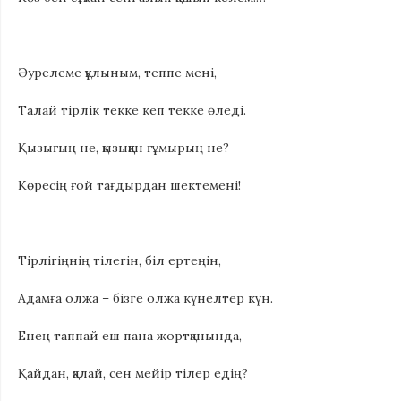
Әурелеме құлыным, теппе мені,
Талай тірлік текке кеп текке өледі.
Қызығың не, қызыққан ғұмырың не?
Көресің ғой тағдырдан шектемені!
Тірлігіңнің тілегін, біл ертеңін,
Адамға олжа – бізге олжа күнелтер күн.
Енең таппай еш пана жортқанында,
Қайдан, қалай, сен мейір тілер едің?