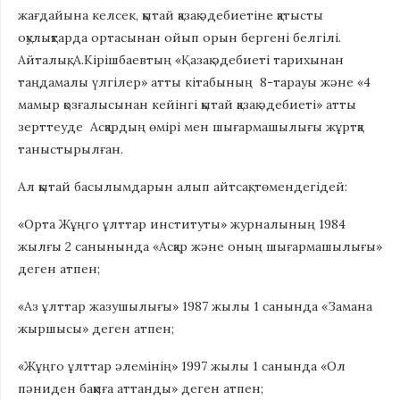
жағдайына келсек, қытай қазақ әдебиетіне қатысты
оқулықтарда ортасынан ойып орын бергені белгілі.
Айталық, А.Кірішбаевтың «Қазақ әдебиеті тарихынан
таңдамалы үлгілер» атты кітабының 8-тарауы және «4
мамыр қозғалысынан кейінгі қытай қазақ әдебиеті» атты
зерттеуде Асқардың өмірі мен шығармашылығы жұртқа
таныстырылған.
Ал қытай басылымдарын алып айтсақ, төмендегідей:
«Орта Жұңго ұлттар институты» журналының 1984
жылғы 2 санынында «Асқар және оның шығармашылығы»
деген атпен;
«Аз ұлттар жазушылығы» 1987 жылы 1 санында «Замана
жыршысы» деген атпен;
«Жұңго ұлттар әлемінің» 1997 жылы 1 санында «Ол
пәниден бақиға аттанды» деген атпен;