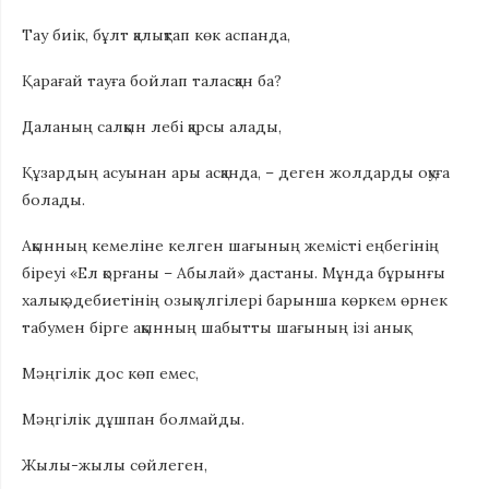
Тау биік, бұлт қалықтап көк аспанда,
Қарағай тауға бойлап таласқан ба?
Даланың салқын лебі қарсы алады,
Құзардың асуынан ары асқанда, – деген жолдарды оқуға
болады.
Ақынның кемеліне келген шағының жемісті еңбегінің
біреуі «Ел қорғаны – Абылай» дастаны. Мұнда бұрынғы
халық әдебиетінің озық үлгілері барынша көркем өрнек
табумен бірге ақынның шабытты шағының ізі анық.
Мәңгілік дос көп емес,
Мәңгілік дұшпан болмайды.
Жылы-жылы сөйлеген,