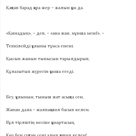
Қақтап барад қара жер – жалын құм да.
«Қинадың», – деп, – «ана жан, мұнша мені!», –
Тепкілейді құлыны тұмса енені.
Қысып жанын тынысын тарылдырып,
Құлазытып жүрегін құмша егеді.
Беу, құлыным, тыныш жат асықпа сен,
Жапан дала – жалпақ шөл басып келем.
Бұл тірліктің несіне құмартасың,
Көз бен сұқтан сені алып қашып келем!…