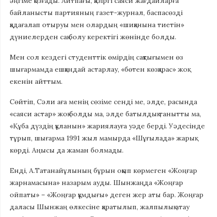
әңгіме қозғады. Айтпағы, қазіргі саяси жағдайларға
байланысты партияның газет-журнал, баспасөзді
қадағалап отыруы мен олардың «шиқанына тиетін»
дүниелерден сақ болу керектігі жөнінде болды.
Мен сол кездегі студенттік өмірдің сақтығымен өз
шығармамда ешқандай астарлау, «бөтен көзқарас» жоқ
екенін айттым.
Сөйтіп, Сәли аға менің сөзіме сенді ме, әлде, расында
«саяси астар» жоқ болды ма, әлде батылдық танытты ма,
«Құба дүздің құланын» жариялауға уәде берді. Уәдесінде
тұрып, шығарма 1991 жыл мамырда «Шұғылада» жарық
көрді. Аңысы да жаман болмады.
Енді, А.Татанайұлының бұрын оқып көрмеген «Жоңғар
жарнамасына» назарым ауды. Шынжаңда «Жоңғар
ойпаты» – «Жоңғар құмдығы» деген жер аты бар. Жоңғар
даласы Шынжаң өлкесіне қаратылып, жалпылық атау