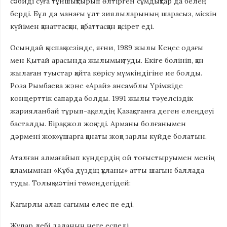
сәбиді суға тұншықтырып өлтірген сұмдықтар да белең
берді. Бұл да манағы ұлт зиялыларының шарасыз, міскін
күйімен қанаттасқан, қабаттасқан қасірет еді.
Осындай қыспақ кезінде, яғни, 1989 жылы Кеңес одағы
мен Қытай арасында жылымық туды. Екіге бөлініп, қан
жылаған туыстар қайта көрісу мүмкіндігіне ие болды.
Роза Рымбаева және «Арай» ансамблы Үрімжіде
концерттік сапарда болды. 1991 жылы тәуелсіздік
жарияланбай тұрып-ақ, елдің Қазақстанға деген елеңдеуі
басталды. Бірақ, жол жоқ еді. Арманы болғанымен
дәрмені жоқ, «ұшарға қанаты жоқ» зарлы күйде болатын.
Аталған алмағайып күндердің ой тоғыстыруымен менің
қаламымнан «Құба дүздің құланы» атты шағын баллада
туды. Толық мәтіні төмендегідей:
Қағырлы алап сағымы елес пе еді,
Жұпар лебі даланың неге еспеді.