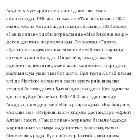
Асқар осы тұстарда өлең және драма жазумен
айналысады. 1936 жылы жазған «Талап» пьесасы 1937
жылы «Жаңа Алтай» журналында басылса, 1938 жылы
«Таң шолпан» әдеби журналында «Малбикенің өмірі»
деген дастаны жарияланады. Ол жазған «Талап»,
«Қалың мал» қатарлы пьесалары Алтай сахналарында
арт-артынан қойылды. Ол қытай қазағында жазба
әдебиеттің қалыптасуымен жаңа мәдениет, ағартудың
жалпыласуы үшін тың бет ашты. Бұл тұста Қытай қоғамы
әлі де бірлікке келмеген саяси күштердің қырқысқан
кездері болғандықтан Қытай қармағындағы Қазақ даласы
қараңғы күйде болатын. 1930-1940 жылдар ішінде
Асқардың өлеңдері мен «Батырлар жыры», «Екі балуан»,
«Адасқан аю», «Өтірікші шал» қатарлы дастандары «Ерікті
Алтай» газеті, «Таң шолпан» журналы басылымдарда
жарияланып халықты мәдениетке, жаңалыққа ғылым-
білімге шақырады. Бұл еңбектер Қытай қазағындағы