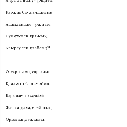
Айрылыпсың түріңнен.
Қаралы бір жандайсың
Адамдардан түңілген.
Суық түспен қарайсың,
Апырау сен қалайсың?!
…
О, сары жон, сарғайып,
Қаламын ба демейсің,
Бара жатыр мүжіліп,
Жасыл дала, егей шың.
Орманыңа таласты,