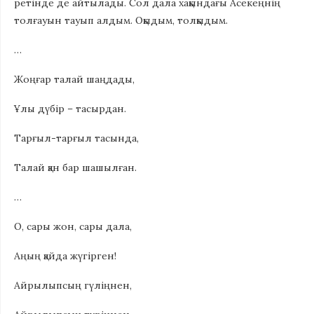
ретінде де айтылады. Сол дала хақындағы Асекеңнің
толғауын тауып алдым. Оқыдым, толқыдым.
…
Жоңғар талай шаңдады,
Ұлы дүбір – тасырдан.
Тарғыл-тарғыл тасында,
Талай қан бар шашылған.
…
О, сары жон, сары дала,
Аңың қайда жүгірген!
Айрылыпсың гүліңнен,