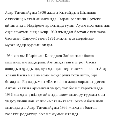
1950
қаралым
Асқар Татанайұлы 1906 жылы Қытайдың Шыңшаң
өлкесінің Алтай аймағында Қыран өзенінің Ертіске
құйғанында, Нәдіреке аралында туған. Ауыл молласынан
оқып сауатын ашқан Асқар 1930 жылдан бастап өлең жаза
бастаған. Сарсүмбеден 1934 жылы қысқа мерзімдік
мұғалімдер курсын оқиды.
1934 жылы Шәріпхан Көгедаев Зайсаннан баспа
машинасын алдырып, Алтайда тұңғыш рет баспа
заводын құрады да, ауылда қолөнерге жеттік өскен Асқар
алғаш баспа машинасын меңгеруші техниктің бірі
болады. Ең алдымен «Ел иесі ел жақсыларына» деген
Алтай халқына арналған үндеу хат басып таратылады.
1935 жылдың шілде айында газет шығару туралы осы
үндеу шыққаннан кейін «Алтай» газеті ресми басылып
шығады да, Асқар Татанайұлы 1936 жылдан бастап
газетте редактор болып жұмыс істейді.