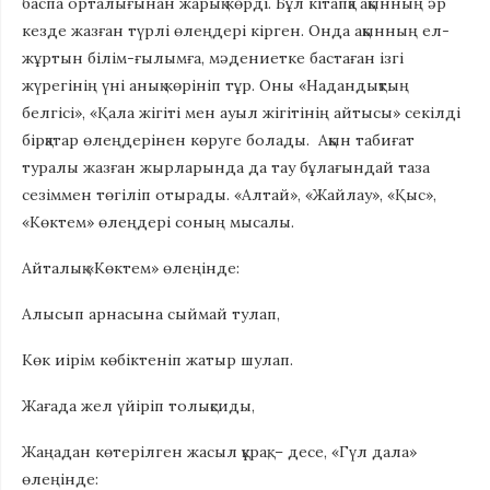
баспа орталығынан жарық көрді. Бұл кітапқа ақынның әр
кезде жазған түрлі өлеңдері кірген. Онда ақынның ел-
жұртын білім-ғылымға, мәдениетке бастаған ізгі
жүрегінің үні анық көрініп тұр. Оны «Надандықтың
белгісі», «Қала жігіті мен ауыл жігітінің айтысы» секілді
бірқатар өлеңдерінен көруге болады. Ақын табиғат
туралы жазған жырларында да тау бұлағындай таза
сезіммен төгіліп отырады. «Алтай», «Жайлау», «Қыс»,
«Көктем» өлеңдері соның мысалы.
Айталық «Көктем» өлеңінде:
Алысып арнасына сыймай тулап,
Көк иірім көбіктеніп жатыр шулап.
Жағада жел үйіріп толықсиды,
Жаңадан көтерілген жасыл құрақ, – десе, «Гүл дала»
өлеңінде: