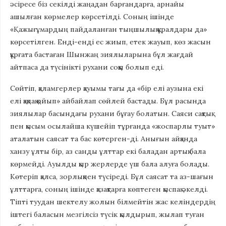
әсіресе біз секілді жаңадан барғандарға, арнайы
ашылған көрмелер көрсетілді. Соның ішінде
«Қажығұмардың пайдаланған тыңшылық құралдары да»
көрсетілген. Енді-енді ес жиып, етек жауып, көз жасын
құрғата бастаған Шынжаң зиялыларына бұл жағдай
айтпаса да түсінікті рухани соққы болып еді.
Сөйтіп, қаламгерлер қауымы тағы да «бір елі аузына екі
елі қақпақ қойып» айбайлап сөйлей бастады. Бұл расында
зиялылар басындағы рухани бұғау болатын. Саяси сақтық
пен қысым осылайша күшейіп тұрғанда «жоспарлы туыт»
аталатын саясат та бас көтерген-ді. Анығын айқанда
ханзу ұлты бір, аз санды ұлттар екі баладан артық бала
көрмейді. Ауылды қыр жерлерде үш бала алуға болады.
Көтеріп қалса, зорлықпен түсіреді. Бұл саясат та аз-шағын
ұлттарға, соның ішінде қазақтарға көптеген қыспақ әкелді.
Тіпті туудан шектелу жолын білмейтін жас келіндердің
іштегі баласын мезгілсіз түсік қылдырып, жылап туған