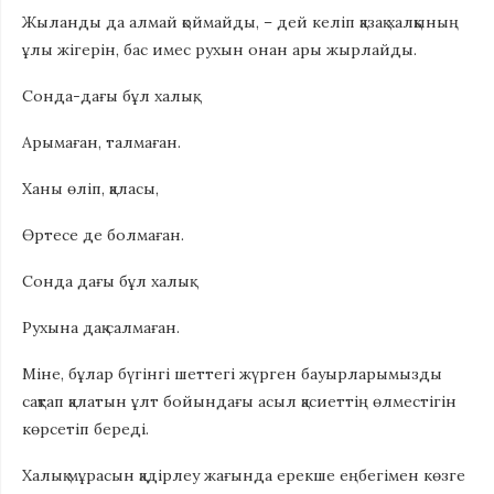
Жыланды да алмай қоймайды, – дей келіп қазақ халқының
ұлы жігерін, бас имес рухын онан ары жырлайды.
Сонда-дағы бұл халық,
Арымаған, талмаған.
Ханы өліп, қаласы,
Өртесе де болмаған.
Сонда дағы бұл халық
Рухына дақ салмаған.
Міне, бұлар бүгінгі шеттегі жүрген бауырларымызды
сақтап қалатын ұлт бойындағы асыл қасиеттің өлместігін
көрсетіп береді.
Халық мұрасын қадірлеу жағында ерекше еңбегімен көзге