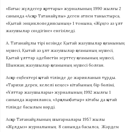
«Батыс жүлдегер қарттары» журналының 1990 жылғы 2
санында «Асқар Татанайұлы» деген атпен таныстырса,
«Қытай энциклопедиясының» 1 томына, «Жұңго аз ұлт
жазушылар сөздігіне» енгізіледі.
А. Татанайұлы тірі кезінде Қытай жазушылар қоғамының
мүшесі, Қытай аз ұлт жазушылар қоғамының мүшесі,
Қытай ұлттар әдебиетін зерттеу қоғамының мүшесі,
Шынжаң жазушылар қоғамының мүшесі болған.
Асқар еңбектері қытай тілінде де жарияланып тұрды.
«Тарихи дерек, келелі кеңес» кітабының бір бөлімі,
«Ұлттар жазушылары» журналының 1992 жылғы 1
санында жарияланса, «Арқалық батыр» кітабы да қытай
тілінде басылым көрді.
Асқар Татанайұлының шығармалары 1957 жылы
«Жұлдыз» журналының 8 санында басылса, Жәрдем