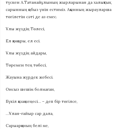
түскен А.Татанайұлының жырларынан да халықтық
сарынның қобыз үнін естиміз. Ақынның жырауларша
төгілетін сәті де аз емес.
Ұлы жүздің Төлесі,
Ел қамқоры, ел есі.
Ұлы жүздің айдары,
Төремен тең төбесі,
Жауына жүрдек жебесі.
Онсыз шешім болмаған,
Бүкіл қазақ кеңесі… – деп бір төгілсе,
…Ұлан-ғайыр сар дала,
Сарыарқаның белі ме,