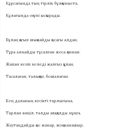
Құрсағында тың тірлік бұлқыныста,
Құлағында оқ үні ысқырады.
Бұлаң қағып шықпайды қосағы алдан,
Тұра алмайды тұсалған жоса қаннан.
Жапан кезіп келеді жалғыз құлан,
Тасалаған, талыққан, бошалаған.
Кең даланың кесікті тарлығыма,
Тарлан көңіл, талды аяқ, қалды мұңға.
Жаутаңдайды қос жанар, жоқ жанашыр,