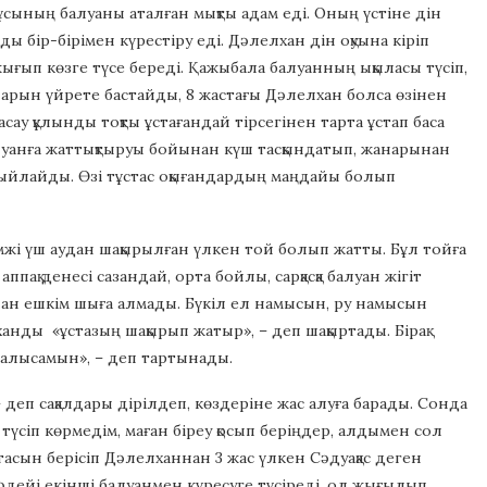
сының балуаны аталған мықты адам еді. Оның үстіне дін
ы бір-бірімен күрестіру еді. Дәлелхан дін оқуына кіріп
ығып көзге түсе береді. Қажыбала балуанның ықыласы түсіп,
аларын үйрете бастайды, 8 жастағы Дәлелхан болса өзінен
сау құлынды тоқты ұстағандай тірсегінен тарта ұстап баса
алуанға жаттықтыруы бойынан күш тасқындатып, жанарынан
е сыйлайды. Өзі тұстас оқығандардың маңдайы болып
мжі үш аудан шақырылған үлкен той болып жатты. Бұл тойға
ақ денесі сазандай, орта бойлы, сарқасқа балуан жігіт
ннан ешкім шыға алмады. Бүкіл ел намысын, ру намысын
анды «ұстазың шақырып жатыр», – деп шақыртады. Бірақ
й алысамын», – деп тартынады.
деп сақалдары дірілдеп, көздеріне жас алуға барады. Сонда
 түсіп көрмедім, маған біреу қосып беріңдер, алдымен сол
атасын берісіп Дәлелханнан 3 жас үлкен Сәдуақас деген
ты әдейі екінші балуанмен күресуге түсіреді, ол жығылып