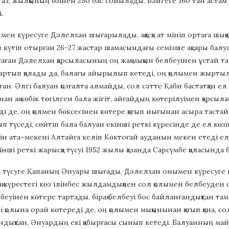
аз, жылқының өзінен 250 бас сойылады. Бәйгеге 160 тан астам ат қ
.
нмен күресуге Дәлелхан шығарылады, аққасқа ат мініп ортаға шы
 күтіп отырған 26-27 жастар шамасындағы семізше ақсары балу
ған Дәлелхан қарсыласының оң жақ мықын белбеуінен ұстай та
ртып қалады да, балағы айырылып кетеді, оң қолымен жыртылғ
ған. Әлгі балуан қозғалта алмайды, сол сәтте Қаби бастатқан е
ынан ақ көбік төгілген бала жігіт, айғайдың көтерілуімен қарсы
і де, оң қолмен бөксесінен көтере қағып иығынан асыра тастай
ып түседі, сөйтіп бала балуан екінші реткі күресінде де ел кө
ін ата–мекені Алтайға келіп Көктоғай ауданын мекен етеді ел
нші реткі жарысқа түсуі 1952 жылы қазанда Сарсүмбе қаласында 
 түсуге Қапаның Әнуары шығады, Дәлелхан онымен күресуге 
рақ күрестегі көз ілінбес жылдамдықпен сол қолымен белбеуден 
еуінен көтере тартады, бірақ белбеуі бос байланғандықтан та
 қолына орай көтереді де, оң қолымен мықынынан қағып қана, со
қандықтан, Әнуардың екі қабырғасы сынып кетеді. Балуанның май