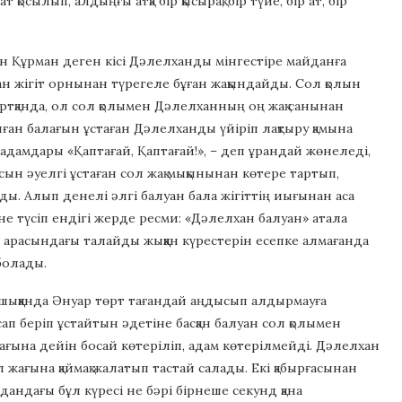
осылып, алдыңғы атқа бір қысырақ, бір түйе, бір ат, бір
ққан Құрман деген кісі Дәлелханды мінгестіре майданға
ан жігіт орнынан түрегеле бұған жақындайды. Сол қолын
ртқанда, ол сол қолымен Дәлелханның оң жақ санынан
ан балағын ұстаған Дәлелханды үйіріп лақтыру қамына
л адамдары «Қаптағай, Қаптағай!», – деп ұрандай жөнеледі,
ласын әуелгі ұстаған сол жақ мықынынан көтере тартып,
ды. Алып денелі әлгі балуан бала жігіттің иығынан аса
зіне түсіп ендігі жерде ресми: «Дәлелхан балуан» атала
 арасындағы талайды жыққан күрестерін есепке алмағанда
болады.
шыққанда Әнуар төрт тағандай аңдысып алдырмауға
сап беріп ұстайтын әдетіне басқан балуан сол қолымен
мағына дейін босай көтеріліп, адам көтерілмейді. Дәлелхан
л жағына қаймақ жалатып тастай салады. Екі қабырғасынан
дандағы бұл күресі не бәрі бірнеше секунд қана