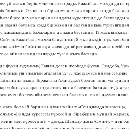
к үй салып беріп мектеп аштырады. Қажыбала молда да өз тұ
рік болатын. Ол кісінің бір әдеті демалыс аралығында балалард
імен бірге демалыс аралығындағы күрестерде де басқаларды ж
ін оқуына баулыса, енді бір жағынан балуандықтың түрлі қағид
с шамасындағы балаларды да жыға бастайды. 13 жасқа шыққанда а
 Сөйтіп, Қажыбала молла балуанның 8 жылдық дін оқуы мен б
бала жігіттің бойына ақыл жақтанда, қайрат жақтанда мол несіб
ге өз айналасындағыларды түгел жыға бастады.
де Фукаң ауданның Ташан деген жерінде Фукаң, Сандоба, Үрі
лияның үш аймағын ағалаған 32-33 жас шамасындағы семізше, апп
майданына шықты. Бірақ атағы Алатаудай болған, оған үш ауда
лар тобы ауыл арасында атағы шыға бастаған бала жігіт Дәлелх
ға: «мен болсам қабырғам қатпаған баламын, мына дәумен қала
 жағы болмай барлығы қолын жайып: «Сен қалайда жығасың», – 
лелхан: «Болды күрессем күресейін, бірақ бұрын мұндай жарысқа
н кейін мен күресейін», – дейді. Шалдар жағы «әмин», – деп б
береді. Екеуін мінгестіріп апарып майданға түсіреді. Сәдуақас