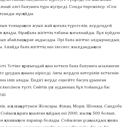
алмай әлгі балуанға тұра жүгіреді. Сонда төрешілер: «Сен
луанды нұсқайды.
қолын топырақпен жуып жай қозғала түрегеліп, кердеңдей
алады, бірақ бала жігіттің табаны қозғалмайды. Бұл күйден
ып абайлаңқырап аңдысады. Әрі бала жігітке алдырмаудың
ы. Алайда бала жігіттің көз ілеспес жылдамдықпен
сті. Үстіне қаршығадай қона кеткен бала балуанға ызаланған
е ұрудың қамына кіріседі. Аяғы жерден көтеріліп кеткенін
сына іліп алады. Ендігі жерде еңкейте басуға ұрынған
кжелкесінен түсті. Сөйтіп үш ауданның бұл тойында бас
ді.
іп, асқа шақыртумен Жемсары, Фукаң, Мори, Шонжы, Сандоба
йысқа қораға қамалған қойдың өзі 2000, жылқы 500 болып,
ын қалашықпен парапар болады. Сойылған ұсақ малдың қанша