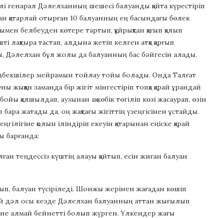
ілі генарал Дәлелханның шешесі балуанды қайта күрестіріп
луан қатарлай отырған 10 балуанның ең басындағы бөлек
мен белбеуден көтере тартып, құйрықтан қағып қалып
ті лақтыра тастап, алдына жетіп келген атқа қарғып
ы, Дәлелхан бұл жолы да балуанның бас бәйгесін алады.
еңбекшілер мейрамын тойлау тойы болады. Онда Талғат
 жыққан заманда бір жігіт мінгестіріп топқа қарай ұрандай
бойы қалшылдап, аузынан ақ көбік төгіліп көзі жасаурап, өзін
бара жатады да, оң жақтағы жігіттің үзеңгісінен ұстайды.
ңгілігіне қолын іліндіріп екеуін қатарынан еңіске қарай
ы барғанда:
ған теңдессіз күштің алауы қайтып, есін жиған балуан
п, балуан түсіріледі. Шонжы жерінен жағадан көшіп
дай дәл осы кезде Дәлелхан балуанның аттан жығылып
 да міне алмай бейнетті болып жүрген. Үлкендер жағы