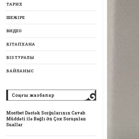
ТАРИХ
ШЕЖІРЕ
ВИДЕО
КІТАПХАНА
БІЗ ТУРАЛЫ
БАЙЛАНЫС
Соңғы жазбалар
Mostbet Dəstək Sorğularının Cavab
Müddəti ilə Bağlı Ən Çox Soruşulan
Suallar