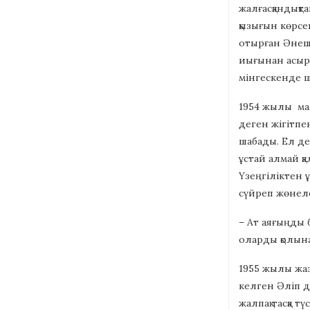
жалғасқандықт
қызығын көрсе
отырған Әнеш 
иығынан асыра 
мінгескенде ш
1954 жылы ма
деген жігітпен
шабады. Ел де 
ұстай алмай қ
Үзеңгіліктен ұ
сүйреп жөнеле
– Ат аяғыңды 
оларды қолын
1955 жылы жаз
келген Әліп д
жалпақ тасқа т