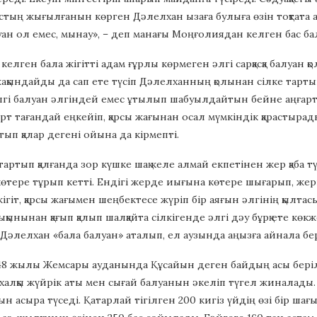
қастың жығылғанын көрген Дәлелхан ызаға булыға өзін тоқтата 
уан ол емес, мынау», – деп манағы Моңғолиядан келген бас ба
келген бала жігітті адам ғұрлы көрмеген әлгі сарқасқа балуан 
ақындайды да сап ете түсіп Дәлелханның қолынан сілке тартып қ
лгі балуан әлгіндей емес ұтылып шабуылдайтын бейне аңғарт
өрт тағандай еңкейіп, қарсы жағынан осал мүмкіндік қарастырад
ып қалар дегені ойына да кірмепті.
артып қалғанда зор күшке шақ келе алмай екпетінен жер қаба тү
көтере тұрып кетті. Ендігі жерде иығына көтере шығарып, жерг
ігіт, қарсы жағымен шеңбектесе жүріп бір аяғын әлгінің қылта
ықынынан қағып қалып шалқайта сілкігенде әлгі дәу бұрқ ете кө
 Дәлелхан «бала балуан» аталып, ел аузында аңызға айнала бер
948 жылы Жемсары ауданында Құсайын деген байдың асы беріл
халқы жүйрік аты мен сығай балуанын әкеліп түгел жиналады. Со
н асыра түседі. Қатарлай тігілген 200 кигіз үйдің өзі бір шағ