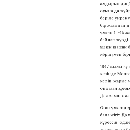
алдырып дөңбе
оқуына да жүй
беріле үйрену
бір жағынан д
үлкен 14-15 жа
байлап жүрді.
ұшқын шашқан 
көрінумен бір
1947 жылы күз
кезінде Моңго
келіп, жарыс 
ойлаған қария
Дәлелхан олар
Оған үлкендер
бала жігіт Дә
күрессін, ода
жігітті қосып 