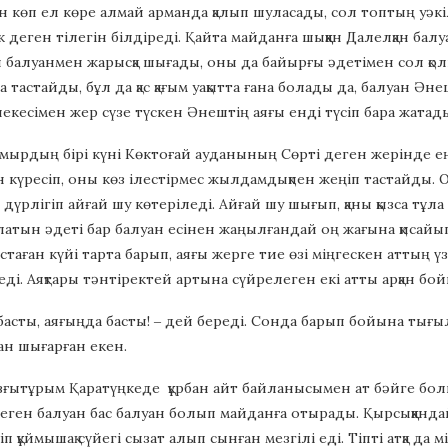
ан көп ел көре алмай арманда қалып шуласады, сол топтың уәк
к деген тілегін білдіреді. Қайта майданға шыққан Далелқан ба
балуанмен жарысқа шығады, оны да байырғы әдетімен сол қолы
тастайды, бұл да қас қағым уақытта ғана болады да, балуан Әнеш
екесімен жер сүзе түскен Әнештің аяғы енді түсіп бара жатад
мырдың бірі күні Көктоғай ауданының Сөрті деген жерінде 
 күресіп, оны көз ілестірмес жылдамдықпен жеңіп тастайды. Оны
дүрлігіп айғай шу көтеріледі. Айғай шу шығып, қаны қызса тұла 
алатын әдеті бар балуан есінен жаңылғандай оң жағына қисайып 
стаған күйі тарта барып, аяғы жерге тие өзі міңгескен аттың үзе
ді. Аяқтары тәнтіректей артына сүйрелеген екі атты арқан бой
басты, аяғыңда басты! ‒ дей береді. Сонда барып бойына тығыл
ан шығарған екен.
ғытұрым Қаратүңкеде құрбан айт байланысымен ат бәйге болы
еген балуан бас балуан болып майданға отырады. Қырсыққан
үсіп құймышақ сүйегі сызат алып сынған мезгілі еді. Тіпті атқа