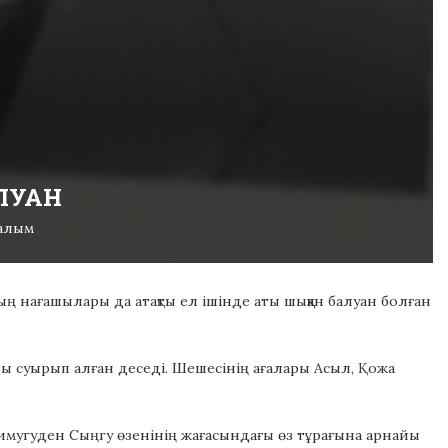
ЛУАН
ралым
 нағашылары да атақты ел ішінде аты шыққан балуан болған
ды суырып алған деседі. Шешесінің ағалары Асыл, Қожа
мугуден Сыңгу өзенінің жағасындағы өз тұрағына арнайы