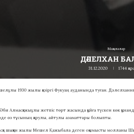
Мақалалар
ДӘЛЕЛХАН БА
31.12.2020
1744
қа
лұлы 1930 жылы қазіргі Фукуаң ауданында туған. Дәлелханның
Әби Алмасқажыұлы жетпіс төрт жасында құйға түскен көк құнан
рде өз тұсының қарулы, айтулы азаматтары болыпты.
асқа шыққан жылы Мешел Қажыбала деген оқымысты молланы Ши