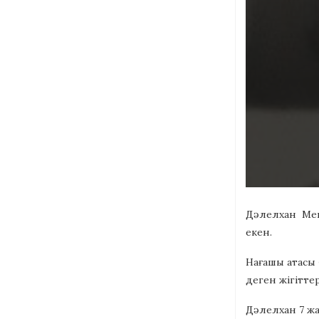
Дәлелхан Меше
екен.
Нағашы атасы 
деген жігітте
Дәлелхан 7 ж