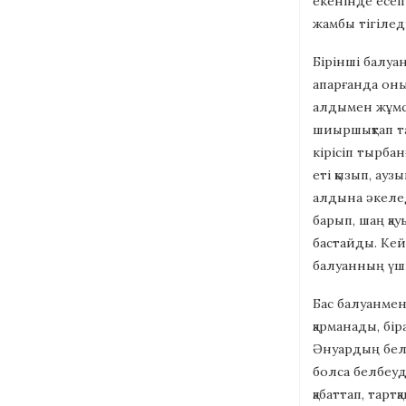
екенінде есеп 
жамбы тігіледі
Бірінші балуа
апарғанда оны
алдымен жұмса
шиыршықтап та
кірісіп тырбан
еті қызып, ауз
алдына әкелед
барып, шаң қау
бастайды. Кей
балуанның үші
Бас балуанмен
қарманады, бі
Әнуардың белб
болса белбеуді
қабаттап, тарт