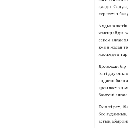
қалады, Сәдуа
күресетін бал
Алдына жетіп 
жақындайды, ж
секем алған ә
қамын жасап т
желкеден тарт
Дәлелхан бір т
әлгі дәу оны 
аңдаған бала ж
қарсыластың м
бәйгені алған
Екінші рет, 1
бес ауданның 
астың абыройы