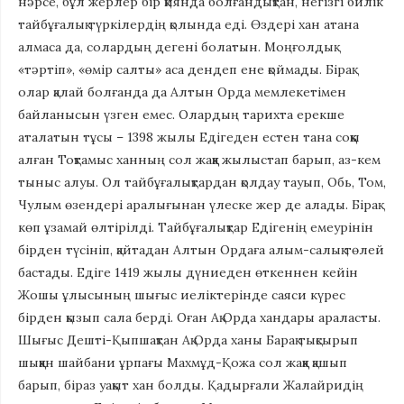
нәрсе, бұл жерлер бір қиянда болғандықтан, негізгі билік
тайбұғалық түркілердің қолында еді. Өздері хан атана
алмаса да, солардың дегені болатын. Моңғолдық
«тәртіп», «өмір салты» аса дендеп ене қоймады. Бірақ
олар қалай болғанда да Алтын Орда мемлекетімен
байланысын үзген емес. Олардың тарихта ерекше
аталатын тұсы – 1398 жылы Едігеден естен тана соққы
алған Тоқтамыс ханның сол жаққа жылыстап барып, аз-кем
тыныс алуы. Ол тайбұғалықтардан қолдау тауып, Обь, Том,
Чулым өзендері аралығынан үлеске жер де алады. Бірақ
көп ұзамай өлтірілді. Тайбұғалықтар Едігенің емеурінін
бірден түсініп, қайтадан Алтын Ордаға алым-салық төлей
бастады. Едіге 1419 жылы дүниеден өткеннен кейін
Жошы ұлысының шығыс иеліктерінде саяси күрес
бірден қызып сала берді. Оған Ақ Орда хандары араласты.
Шығыс Дешті-Қыпшақтан Ақ Орда ханы Барақ тықсырып
шыққан шайбани ұрпағы Махмұд-Қожа сол жаққа қашып
барып, біраз уақыт хан болды. Қадырғали Жалайридің