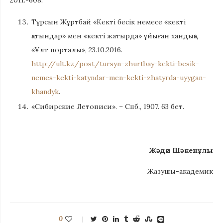
2011.-608.
Тұрсын Жұртбай «Кекті бесік немесе «кекті
қатындар» мен «кекті жатырда» ұйыған хандық».
«Ұлт порталы», 23.10.2016.
http://ult.kz/post/tursyn-zhurtbay-kekti-besik-
nemes-kekti-katyndar-men-kekti-zhatyrda-uyygan-
khandyk
.
«Сибирские Летописи». – Спб., 1907. 63 бет.
Жәди Шәкенұлы
Жазушы-академик
0