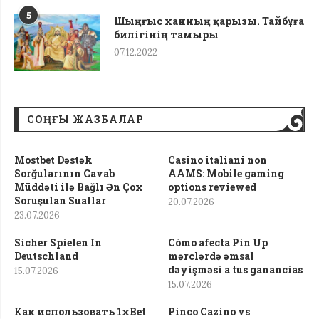
5
Шыңғыс ханның қарызы. Тайбұға
билігінің тамыры
07.12.2022
СОҢҒЫ ЖАЗБАЛАР
Mostbet Dəstək
Casino italiani non
Sorğularının Cavab
AAMS: Mobile gaming
Müddəti ilə Bağlı Ən Çox
options reviewed
Soruşulan Suallar
20.07.2026
23.07.2026
Sicher Spielen In
Cómo afecta Pin Up
Deutschland
mərclərdə əmsal
dəyişməsi a tus ganancias
15.07.2026
15.07.2026
Как использовать 1xBet
Pinco Cazino vs