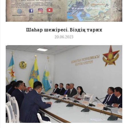
Шаһар шежіресі. Біздің тарих
20.06.2023