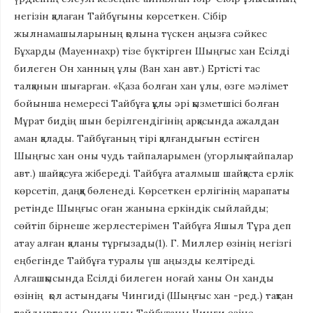
негізін қалаған Тайбұғыны көрсеткен. Сібір
жылнамашыларының қолына түскен аңызға сәйкес
Бұхарды (Мауеннахр) тізе бүктірген Шыңғыс хан Есілді
билеген Он ханның ұлы (Ван хан авт.) Ертісті тас
талқанын шығарған. «Қаза болған хан ұлы, өзге мәлімет
бойынша немересі Тайбұға құлы әрі қызметшісі болған
Мұрат бидің шын берілгендігінің арқасында ажалдан
аман қалады. Тайбұғаның тірі қалғандығын естіген
Шыңғыс хан оны чудь тайпаларымен (угорлық тайпалар
авт.) шайқасуға жібереді. Тайбұға аталмыш шайқаста ерлік
көрсетіп, даңққа бөленеді. Көрсеткен ерлігінің марапаты
ретінде Шыңғыс оған жанына еркіндік сыйлайды;
сөйтіп бірнеше жерлестерімен Тайбұға Яшыл Тұра деп
атау алған қаланы тұрғызады(1). Г. Миллер өзінің негізгі
еңбегінде Тайбұға туралы үш аңызды келтіреді.
Алғашқысында Есілді билеген ноғай ханы Он ханды
өзінің қол астындағы Чингиді (Шыңғыс хан -ред.) тақтан