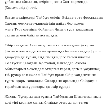
құрбанына айналып, өмірінің соңы Хан-керменде
(Қасымовкіде) өтті.
Батыс шежірелері Тайбұға есімін Есілде ерте феодалдық
Сарғаш мемлекет-княздігінің пайда болуымен
және Тура өзенінің бойынан Чимги тұра қаласының
салынуымен байланыстырады.
Сібір хандығы Азияның саяси картасындағы өз орын
әйгілей алмаса да, оның құрамында болған хандар әулеті
қазақ жерінде тұрып, елдігіміздің ірге тасын қаласты.
Солтүстік Қазақстан, Қостанай, Павлодар, Ақмола
облыстарын мекендеп отырған керей, арғын, уақ, қыпшақ,
т.б. рулар сол ежелгі Тайбұға құрған Сібір хандығының
тұрғындары саналады. Солардың арасында Сейдақтан
тарайтын хан ұрпақтары да өмір сүреді.
Жалпы, Тұғырыл хан тұқымы Тайбұғаның Шыңғысханның
көзі тірі кезінде хандық билікке отыруы көптеген