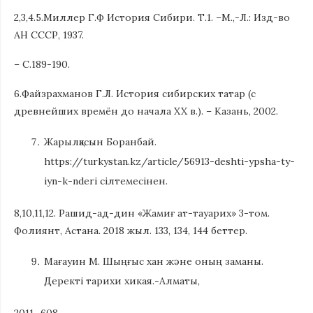
2,3,4.5.Миллер Г.Ф История Сибири. Т.1. –М.,-Л.: Изд-во
АН СССР, 1937.
– С.189-190.
6.Файзрахманов Г.Л. История сибирских татар (с
древнейших времён до начала XX в.). – Казань, 2002.
Жарылқасын Боранбай.
https://turkystan.kz/article/56913-deshti-ypsha-ty-
iyn-k-nderi сілтемесінен.
8,10,11,12. Рашид-ад-дин «Жамиғ ат-тауарих» 3-том.
Фолиянт, Астана. 2018 жыл. 133, 134, 144 беттер.
Мағауин М. Шыңғыс хан және оның заманы.
Деректі тарихи хикая.-Алматы,