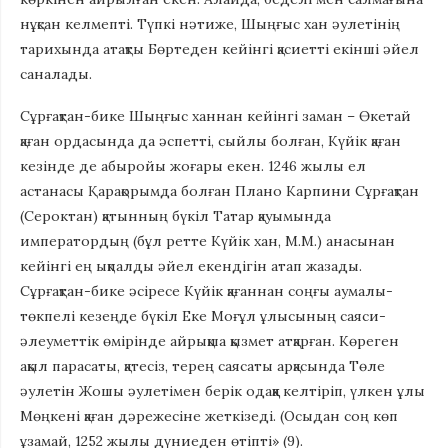
нұқсан келмепті. Түпкі нәтиже, Шыңғыс хан әулетінің
тарихында атақты Бөртеден кейінгі қасиетті екінші әйел
саналады.
Сұрғақтан-бике Шыңғыс ханнан кейінгі заман – Өкетай
қаған ордасында да әспетті, сыйлы болған, Күйік қаған
кезінде де абыройы жоғары екен. 1246 жылы ел
астанасы Қарақорымда болған Плано Карпини Сұрғақтан
(Сероктан) қатынның бүкіл Татар қауымында
императордың (бұл ретте Күйік хан, М.М.) анасынан
кейінгі ең ықпалды әйел екендігін атап жазады.
Сұрғақтан-бике әсіресе Күйік қағаннан соңғы аумалы-
төкпелі кезеңде бүкіл Еке Моғұл ұлысының саяси-
әлеуметтік өмірінде айрықша қызмет атқарған. Көреген
ақыл парасаты, қатесіз, терең саясаты арқасында Төле
әулетін Жошы әулетімен берік одаққа келтіріп, үлкен ұлы
Мөңкені қаған дәрежесіне жеткізеді. (Осыдан соң көп
ұзамай, 1252 жылы дүниеден өтіпті» (9).