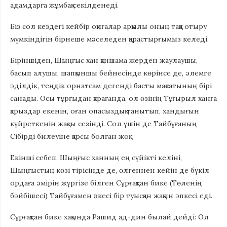
адамдарға жұмбақ секілденеді.
Біз сол кездегі кейбір оқиғалар арқылы оның таққа отыру
мүмкіндігін бірнеше мәселеден қарастырғымыз келеді.
Біріншіден, Шыңғыс хан қаншама жерден жаулаушы,
басып алушы, шапқыншы бейнесінде көрінсе де, әлемге
әділдік, теңдік орнатсам дегенді басты мақсатының бірі
санады. Осы тұрғыдан қарағанда, ол өзінің Тұғырыл ханға
қарыздар екенін, оған опасыздық танытып, хандығын
күйреткенін жақсы сезінді. Сол үшін де Тайбұғаның
Сібірді билеуіне қарсы болған жоқ.
Екінші себеп, Шыңғыс ханның ең сүйікті келіні,
Шыңғыстың көзі тірісінде де, өлгеннен кейін де бүкіл
ордаға әмірін жүргізе білген Сұрғақтан бике (Төленің
бәйбішесі) Тайбұғамен әкесі бір туысқан жақын әпкесі еді.
Сұрғақтан бике хақында Рашид ад-дин былай дейді: Ол