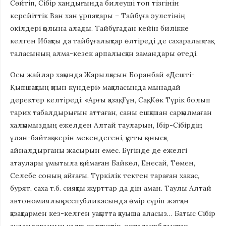
Сөйтіп, Сібір хандығында билеуші топ тізгінін
керейіттік Ван хан ұрпақтары – Тайбұға әулетінің
өкілдері қолына алады. Тайбұғадан кейін билікке
келген Ибақты да тайбұғалықтар өлтіреді де сахаралық тақ
таласының алма-кезек арпалысқан замандары өтеді.
Осы жайлар хақында Жарылқасын Боранбай «Дешті-
Қыпшақтың қиын күндері» мақаласында мынадай
деректер келтіреді: «Арғы қазақ, Ғұн, Сақ, Көк Түрік болып
тарих табалдырығын аттаған, саны ешқашан сарқылмаған
халқымыздың ежелден Алтай тауларын, Ібір-Сібірдің
ұлан-байтақ жерін мекендегені, құтты қонысқа
айналдырғаны жасырын емес. Бүгінде де ежелгі
атаулары ұмытыла қоймаған Байкөл, Енесай, Төмен,
Селебе соның айғағы. Түркілік тектен тараған хакас,
бурят, саха т.б. сияқты жұрттар да дін аман. Таулы Алтай
автономиялық республикасында өмір сүріп жатқан
қазақтармен кез-келген уақытта қауыша аласыз… Батыс Сібір