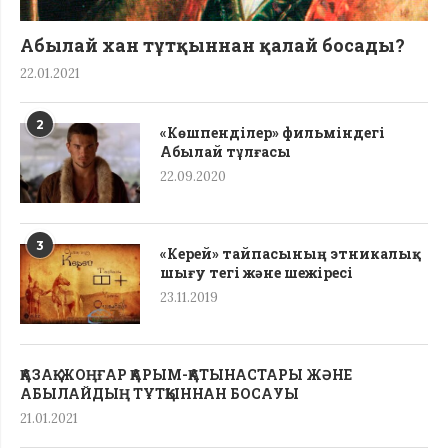
Абылай хан тұтқыннан қалай босады?
22.01.2021
2
«Көшпенділер» фильміндегі
Абылай тұлғасы
22.09.2020
3
«Керей» тайпасының этникалық
шығу тегі жəне шежіресі
23.11.2019
ҚАЗАҚ-ЖОҢҒАР ҚАРЫМ-ҚАТЫНАСТАРЫ ЖӘНЕ
АБЫЛАЙДЫҢ ТҰТҚЫННАН БОСАУЫ
21.01.2021