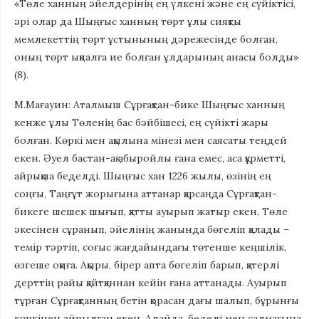
«Төле ханның әйелдерінің ең үлкені және ең сүйіктісі,
әрі олар да Шыңғыс ханның төрт ұлы сияқты
мемлекеттің төрт ұстынының дәрежесінде болған,
оның төрт ықпалға ие болған ұлдарының анасы болды»
(8).
М.Мағауин: Аталмыш Сұрғақтан-бике Шыңғыс ханның
кенже ұлы Төленің бас бәйбішесі, ең сүйікті жары
болған. Көркі мен ақылына мінезі мен саясаты теңдей
екен. Әуел бастан-ақ абыройлы ғана емес, аса құрметті,
айрықша беделді. Шыңғыс хан 1226 жылы, өзінің ең
соңғы, Таңғұт жорығына аттанар қарсаңда Сұрғақтан-
бикеге шешек шығып, қатты ауырып жатыр екен, Төле
әкесінен сұранып, әйелінің жанында бөгеліп қалады –
темір тәртіп, соғыс жағдайындағы төтенше кеңшілік,
өзгеше оқиға. Ақыры, бірер апта бөгеліп барып, қатерлі
дерттің райы қайтқаннан кейін ғана аттанады. Ауырып
тұрған Сұрғақтанның бетін қорасан дағы шалып, бұрынғы
көркінен айрылған екен. Алайда, беделі мен салмағына