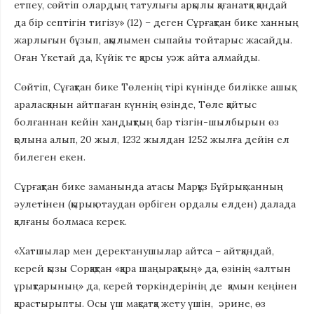
етпеу, сөйтіп олардың татулығы арқылы қағанатқа қандай
да бір септігін тигізу» (12) – деген Сұрғақтан бике ханның
жарлығын бұзып, ақылымен сыпайы тойтарыс жасайды.
Оған Үкетай да, Күйік те қарсы уәж айта алмайды.
Сөйтіп, Сұғақтан бике Төленің тірі күнінде билікке ашық
араласқанын айтпаған күннің өзінде, Төле қайтыс
болғаннан кейін хандықтың бар тізгін-шылбырын өз
қолына алып, 20 жыл, 1232 жылдан 1252 жылға дейін ел
билеген екен.
Сұрғақтан бике заманында атасы Марқұз Бұйрық ханның
әулетінен (қырық отаудан өрбіген ордалы елден) далада
қалғаны болмаса керек.
«Хатшылар мен деректанушылар айтса – айтқандай,
керей қызы Сорқақтан «қара шаңырақтың» да, өзінің «алтын
ұрықтарының» да, керей төркіндерінің де қамын кеңінен
қарастырыпты. Осы үш мақсатқа жету үшін, әрине, өз