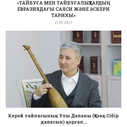
«ТАЙБҰҒА МЕН ТАЙБҰҒАЛЫҚТАРДЫҢ
ЕВРАЗИЯДАҒЫ САЯСИ ЖӘНЕ ӘСКЕРИ
ТАРИХЫ»
21.05.2023
Керей тайпасының Ұлы Даланы (Қазақ Сібір
даласын) қорғап...