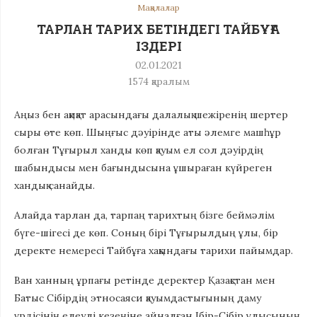
Мақалалар
ТАРЛАН ТАРИХ БЕТІНДЕГІ ТАЙБҰҒА
ІЗДЕРІ
02.01.2021
1574
қаралым
Аңыз бен ақиқат арасындағы далалық шежіренің шертер
сыры өте көп. Шыңғыс дәуірінде аты әлемге машһұр
болған Тұғырыл ханды көп қауым ел сол дәуірдің
шабындысы мен бағындысына ұшыраған күйреген
хандық санайды.
Алайда тарлан да, тарпаң тарихтың бізге беймәлім
бүге-шігесі де көп. Соның бірі Тұғырылдың ұлы, бір
деректе немересі Тайбұға хақындағы тарихи пайымдар.
Ван ханның ұрпағы ретінде деректер Қазақстан мен
Батыс Сібірдің этносаяси қауымдастығының даму
үрдісінің елеулі кезеңіне айналған Ібір-Сібір ұлысының