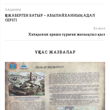
Алдыңғы
ҚОЖАБЕРГЕН БАТЫР – АБЫЛАЙХАННЫҢ АДАЛ
СЕРІГІ
Келесі
Халқынан араша сұраған жазықсыз қыз
ҰҚСАС ЖАЗБАЛАР