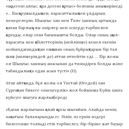
«ақ дегені алғыс, қара дегені қарғыс» болғаны анық көрінеді.
«… Басқарушылдықпен, парасаттылықпен ұлдарын,
немерелерін, Шыңғыс хан мен Төле ханның артында
қалған барлық ұлы әмірлер мен әскерді тәрбиелеп
қорғады, олар оған бағынышты болды. Олар оның ақыл-
парасаты мен қабілеттерінің (мейлінше) кемел екенін
мойындағандықтан ешқашан оның бұйрықтарын бір тал
шаш (мөлшеріндей де) аттап өтпейтін еді. … Бір жолы
ол Шыңғыс ханның анасынан да төзімдірек болды және
табандылықта одан асып түсті» (11).
Атап айтқанда, бұл жолы ол Үкетай (Өгедей) хан
Сұрғақтан бикеге «әмеңгерлік» жол бойынша Күйік ханға
күйеуге шығуға жарлық береді.
«Қаған жарлығына қалай қарсы шығайын. Алайда менің
мақсатым: балаларымды ес біліп, өз еркін өздері
билегенше тәлімді етіп тәрбиелеу, бір-біріне жат бауыр