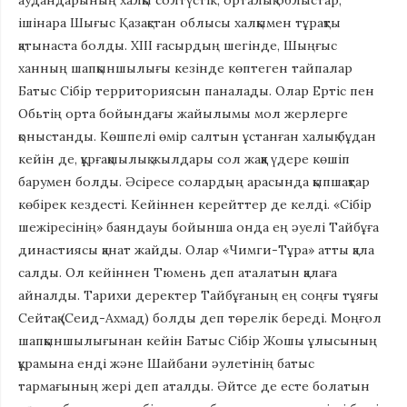
аудандарының халқы солтүстік, орталық облыстар,
ішінара Шығыс Қазақстан облысы халқымен тұрақты
қатынаста болды. ХІІІ ғасырдың шегінде, Шыңғыс
ханның шапқыншылығы кезінде көптеген тайпалар
Батыс Сібір территориясын паналады. Олар Ертіс пен
Обьтің орта бойындағы жайылымы мол жерлерге
қоныстанды. Көшпелі өмір салтын ұстанған халық бұдан
кейін де, құрғақшылық жылдары сол жаққа үдере көшіп
барумен болды. Әсіресе солардың арасында қыпшақтар
көбірек кездесті. Кейіннен керейттер де келді. «Сібір
шежіресінің» баяндауы бойынша онда ең әуелі Тайбұға
династиясы қанат жайды. Олар «Чимги-Тұра» атты қала
салды. Ол кейіннен Тюмень деп аталатын қалаға
айналды. Тарихи деректер Тайбұғаның ең соңғы тұяғы
Сейтақ (Сеид-Ахмад) болды деп төрелік береді. Моңғол
шапқыншылығынан кейін Батыс Сібір Жошы ұлысының
құрамына енді және Шайбани әулетінің батыс
тармағының жері деп аталды. Әйтсе де есте болатын