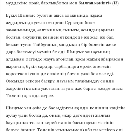
мүддесіне орай, барлық бопса мен былғаққа көніпті» (13).
Бүкіл Шыңғыс әулетін ашса алақанында, жұмса
жұдырғында ұстап отырған Сұрғақтан бике
заманынында, «алтынның сынығы, асылдың қиығы»
болған, «жүзіктің көзінен өткендей» өзі жас, өзі бас,
бекзат туған Тайбұғаның хандықтың бір бөлегін жеке
дара билемеуі мүмкін бе еді. Шыңғыс хан қосының
алдыңғы легінде жауға атойлап, қарсы жақтың қабырғасын
қақыратып, бүкіл сардар, сарбаздарға ерлік өнегесін
көрсеткені үшін де ешкімнің бөтен уәжі болмас еді.
Онсызда әскери басқару, лауазым тағайындау сынды
әмірлікті қолына уыстаған, азулы жас барыс, жезде ағасы
Төленің қасында жүрсе.
Шыңғыс хан өзін де бас идірген ақылды келіннің көңілін
аулау үшін болса да, оның «жар дегендегі жалғыз
бауырына» тозған керей елінің басын қосып тізгінін
беруге (әрине, Төленің ұсынысымен) әбден келісер еді.