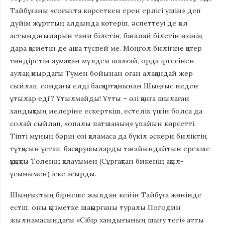
Тайбұғаны «соғыста көрсеткен ерен ерлігі үшін» деп
дүйім жұрттың алдында көтеріп, әспеттеуі де қол
астындағыларын тани білетін, бағалай білетін өзінің
дара қасиетін де аша түспей ме. Моңғол билігіне қатер
төндіретін аумақтан мүлдем шалғай, орда іргесінен
аулақ, қиырдағы Түмен бойынан оған алақандай жер
сыйлап, сондағы елді басқартқанынан Шыңғыс неден
ұтылар еді!? Ұтылмайды! Ұтты – өзі қанға шылаған
хандықтың иелеріне ескерткіш, естелік үшін болса да
солай сыйлап, «опалы патшаның» ұпайын көрсетті.
Тіпті мұның бәрін өзі қаламаса да бүкіл әскери биліктің
тұтқасын ұстап, басқарушыларды тағайындайтын ерекше
құқықты Төленің қалауымен (Сұрғақтан бикенің ақыл-
ұсынымен) іске асырды.
Шыңғыстың бірнеше жылдан кейін Тайбұға жөнінде
естіп, оны қызметке шақырғаны туралы Погодин
жылнамасындағы «Сібір хандығының шығу тегі» атты