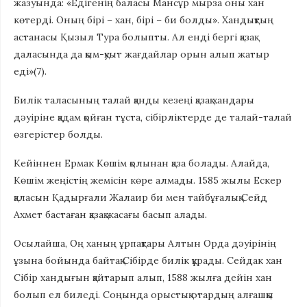
жазуында: «Едігенің баласы Мансұр мырза оны хан
көтерді. Оның бірі – хан, бірі – би болды». Хандықтың
астанасы Қызыл Тура болыпты. Ал енді бергі қазақ
даласында да қым-қуыт жағдайлар орын алып жатыр
еді»(7).
Билік таласының талай қанды кезеңі қазақ хандары
дәуіріне қадам қойған тұста, сібірліктерде де талай-талай
өзгерістер болды.
Кейіннен Ермак Көшім қолынан қаза болады. Алайда,
Көшім жеңістің жемісін көре алмады. 1585 жылы Ескер
қаласын Қадырғали Жалаир би мен тайбұғалық Сейд
Ахмет бастаған қазақ жасағы басып алады.
Осылайша, Оң ханың ұрпақтары Алтын Орда дәуірінің
ұзына бойында байтақ Сібірде билік құрады. Сейдак хан
Сібір хандығын қайтарып алып, 1588 жылға дейін хан
болып ел биледі. Соңында орыстық отардың алғашқы