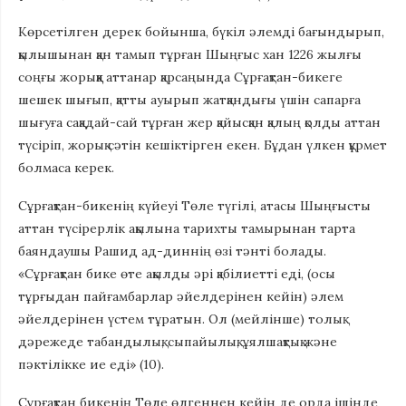
Көрсетілген дерек бойынша, бүкіл әлемді бағындырып,
қылышынан қан тамып тұрған Шыңғыс хан 1226 жылғы
соңғы жорыққа аттанар қарсаңында Сұрғақтан-бикеге
шешек шығып, қатты ауырып жатқандығы үшін сапарға
шығуға сақадай-сай тұрған жер қайысқан қалың қолды аттан
түсіріп, жорық сәтін кешіктірген екен. Бұдан үлкен құрмет
болмаса керек.
Сұрғақтан-бикенің күйеуі Төле түгілі, атасы Шыңғысты
аттан түсірерлік ақылына тарихты тамырынан тарта
баяндаушы Рашид ад-диннің өзі тәнті болады.
«Сұрғақтан бике өте ақылды әрі қабілиетті еді, (осы
тұрғыдан пайғамбарлар әйелдерінен кейін) әлем
әйелдерінен үстем тұратын. Ол (мейлінше) толық
дәрежеде табандылық, сыпайылық, ұялшақтық және
пәктілікке ие еді» (10).
Сұрғақтан бикенің Төле өлгеннен кейін де орда ішінде