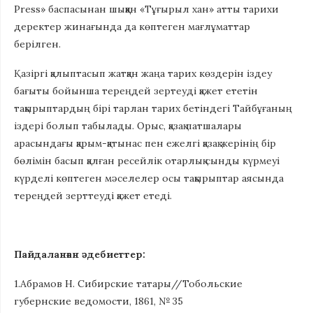
Press» баспасынан шыққан «Тұғырыл хан» атты тарихи
деректер жинағында да көптеген мағлұматтар
берілген.
Қазіргі қалыптасып жатқан жаңа тарих көздерін іздеу
бағыты бойынша тереңдей зертеуді қажет ететін
тақырыптардың бірі тарлан тарих бетіндегі Тайбұғаның
іздері болып табылады. Орыс, қазақ патшалары
арасындағы қарым-қатынас пен ежелгі қазақ жерінің бір
бөлімін басып қалған ресейлік отарлық сынды күрмеуі
күрделі көптеген мәселелер осы тақырыптар аясында
тереңдей зерттеуді қажет етеді.
Пайдаланған әдебиеттер:
1.Абрамов Н. Сибирские татары//Тобольские
губернские ведомости, 1861, № 35