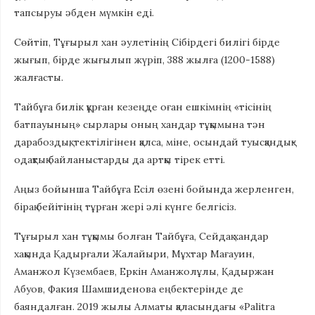
тапсыруы әбден мүмкін еді.
Сөйтіп, Тұғырыл хан әулетінің Сібірдегі билігі бірде
жығып, бірде жығылып жүріп, 388 жылға (1200-1588)
жалғасты.
Тайбұға билік құрған кезеңде оған ешкімнің «тісінің
батпауының» сырлары оның хандар тұқымына тән
дарабоздық, тектілігінен қалса, міне, осындай туысқандық-
одақтық байланыстарды да артқы тірек етті.
Аңыз бойынша Тайбұға Есіл өзені бойында жерленген,
бірақ бейітінің тұрған жері әлі күнге белгісіз.
Тұғырыл хан тұқымы болған Тайбұға, Сейдақ хандар
хақында Қадырғали Жалайыри, Мұхтар Мағауин,
Аманжол Күзембаев, Еркін Аманжолұлы, Қадыржан
Абуов, Факия Шамшиденова еңбектерінде де
баяндалған. 2019 жылы Алматы қаласындағы «Palitra