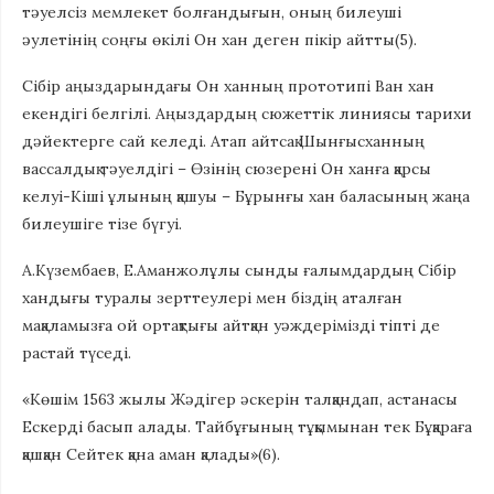
тәуелсіз мемлекет болғандығын, оның билеуші
әулетінің соңғы өкілі Он хан деген пікір айтты(5).
Сібір аңыздарындағы Он ханның прототипі Ван хан
екендігі белгілі. Аңыздардың сюжеттік линиясы тарихи
дәйектерге сай келеді. Атап айтсақ Шынғысханның
вассалдық тәуелдігі – Өзінің сюзерені Он ханға қарсы
келуі-Кіші ұлының қашуы – Бұрынғы хан баласының жаңа
билеушіге тізе бүгуі.
А.Күзембаев, Е.Аманжолұлы сынды ғалымдардың Сібір
хандығы туралы зерттеулері мен біздің аталған
мақаламызға ой ортақтығы айтқан уәждерімізді тіпті де
растай түседі.
«Көшім 1563 жылы Жәдігер әскерін талқандап, астанасы
Ескерді басып алады. Тайбұғының тұқымынан тек Бұқараға
қашқан Сейтек қана аман қалады»(6).