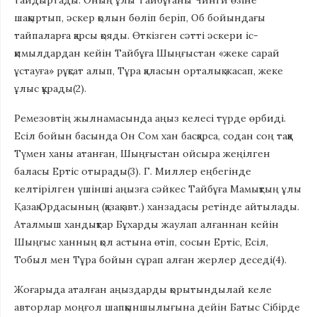
тайдыртады. Оның ұлы Тайбұғаны Чинги өзіне
шақыртып, әскер қолын бөліп беріп, Об бойындағы
тайпаларға қарсы қояды. Өткізген сәтті әскери іс-
қимылдардан кейін Тайбұға Шыңғыстан «жеке сарай
ұстауға» рұқсат алып, Тұра қаласын орталық жасап, жеке
ұлыс құрады(2).
Ремезовтің жылнамасында аңыз келесі түрде өрбиді.
Есіл бойын басында Он Сом хан басқарса, содан соң таққа
Түмен ханы атанған, Шыңғыстан ойсыра жеңілген
баласы Ертіс отырады(3). Г. Миллер еңбегінде
келтірілген үшінші аңызға сәйкес Тайбұға Мамықтың ұлы
Қазақ Ордасының (қазақ авт.) ханзадасы ретінде айтылады.
Аталмыш хандықтар Бұхарды жаулап алғаннан кейін
Шыңғыс ханның қол астына өтіп, сосын Ертіс, Есіл,
Тобыл мен Тұра бойын сұрап алған жерлер деседі(4).
Жоғарыда аталған аңыздарды қорытындылай келе
авторлар моңғол шапқыншылығына дейін Батыс Сібірде