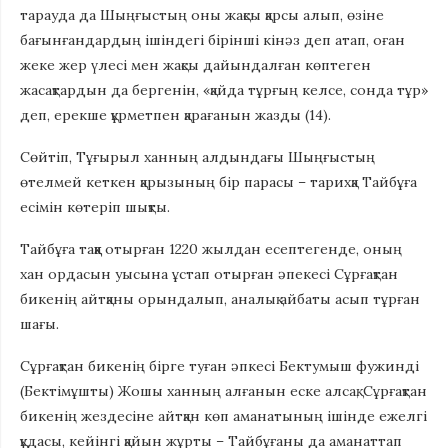
тарауда да Шыңғыстың оны жақсы қарсы алып, өзіне
бағынғандардың ішіндегі бірінші кінәз деп атап, оған
жеке жер үлесі мен жақсы дайындалған көптеген
жасақтардын да бергенін, «қайда тұрғың келсе, сонда тұр»
деп, ерекше құрметпен қарағанын жазды (14).
Сөйтіп, Тұғырыл ханның алдындағы Шыңғыстың
өтелмей кеткен қарызының бір парасы – тарихқа Тайбұға
есімін көтеріп шықты.
Тайбұға таққа отырған 1220 жылдан есептегенде, оның
хан ордасын уысына ұстап отырған әпекесі Сұрғақтан
бикенің айтқаны орындалып, аналық айбаты асып тұрған
шағы.
Сұрғақтан бикенің бірге туған әпкесі Бектумыш фужинді
(Бектімұшты) Жошы ханның алғанын еске алсақ, Сұрғақтан
бикенің жездесіне айтқан көп аманатының ішінде ежелгі
құдасы, кейінгі қайын жұрты – Тайбұғаны да аманаттап