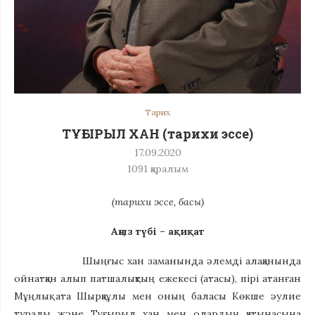
Тарих
ТҰҒЫРЫЛ ХАН (тарихи эссе)
17.09.2020
1091
қаралым
(тарихи эссе, басы)
Аңыз түбі – ақиқат
Шыңғыс хан заманында әлемді алақанында
ойнатқан алып патшалықтың ежекесі (атасы), пірі атанған
Мұңлық ата Шырқаұлы мен оның баласы Көкше әулие
туралы және Тұғырыл хан мен олардың қатынасына