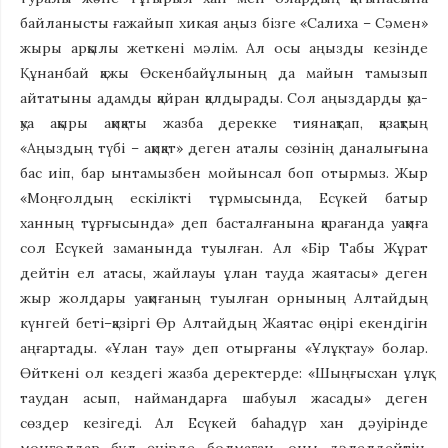
байланысты ғажайып хикая аңыз бізге «Салиха – Сәмен»
жыры арқылы жеткені мәлім. Ал осы аңызды кезінде
Құнанбай қажы Өскенбайұлының да майын тамызып
айтатыны адамды қайран қалдырады. Сол аңыздарды қуа-
қуа ақыры ақиқаты жазба дерекке тиянақтап, қазақтың
«Аңыздың түбі – ақиқат» деген аталы сөзінің даналығына
бас иіп, бар ынтамызбен мойынсал боп отырмыз. Жыр
«Моңғолдың ескілікті тұрмысында, Есүкей батыр
ханның тұрғысында» деп басталғанына қарағанда уақиға
сол Есүкей заманында туылған. Ал «Бір Табы Жұрат
дейтін ел атасы, жайлауы ұлан тауда жаятасы» деген
жыр жолдары уақиғаның туылған орнының Алтайдың
күнгей беті–қазіргі Өр Алтайдың Жаятас өңірі екендігін
аңғартады. «Ұлан тау» деп отырғаны «Ұлұқ тау» болар.
Өйткені ол кездегі жазба деректерде: «Шыңғысхан ұлұқ
таудан асып, наймандарға шабуыл жасады» деген
сөздер кезігеді. Ал Есүкей баһадүр хан дәуірінде