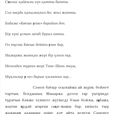
Сәменге қайғылы күн қатты батты.
Сол тауда қапалықпен бес жыл жатты.
Бабама «Көкше әулие» барайын деп.
Бір күні ұстап мінді бурыл атты.
Ол тұста Көкше дейтін әулие бар,
Мамаржа жатқан жері бір үлкен ғар,
Мекендеп тұрған жері Тянь-Шань тауы,
Мұңлылар әр кез барып қылатын зар…
Сәмен батыр осылайша ай жүріп, бейнет
тартып, Боғдының Мамаржа деген ғар үңгірінде
тұратын Көкше әулиеге жүгінеді. Ұзын бойлы, аққұбаша,
жауған қардай ағарған сақал-шашы бар, киімсіз, тыр
жалаңаш адамның өзіне дәт айта келген Сәменге