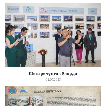
Шежіре тұнған Елорда
04.07.2023