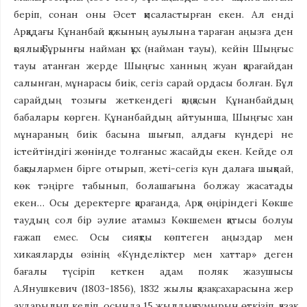
беріп, сонан оны Әсет қисаластырған екен. Ал енді
Арқадағы Құнанбай қажының ауылына тараған аңызға ден
қоялық.Бұрынғы найман құх (найман тауы), кейін Шыңғыс
тауы атанған жерде Шыңғыс ханның жуан қарағайдан
салынған, мұнарасы биік, сегіз сарай ордасы болған. Бұл
сарайдың тозығы жеткендегі қаңқасын Құнанбайдың
бабалары көрген. Құнанбайдың айтуынша, Шыңғыс хан
мұнараның биік басына шығып, алдағы күндері не
істейтіндігі жөнінде толғаныс жасайды екен. Кейде ол
бақсылармен бірге отырып, жеті-сегіз күн далаға шықпай,
көк тәңірге табынып, болашағына болжау жасатады
екен… Осы деректерге қарағанда, Арқа өңіріндегі Көкше
таудың сол бір әулие атамыз Көкшемен қатысы болуы
ғажап емес. Осы сияқты көптеген аңыздар мен
хикаяларды өзінің «Күнделіктер мен хаттар» деген
бағалы түсіріп кеткен адам поляк жазушысы
А.Янушкевич (1803-1856), 1832 жылы қазақ сахарасына жер
аударылып келіп, осында 15 жылдық ғұмырын өткізіп, қазақ