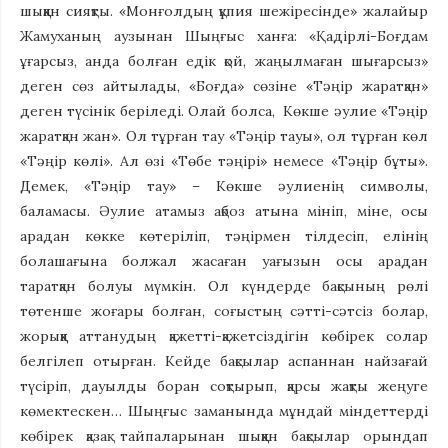
шыққан сияқты. «Монғолдың құпия шежіресінде» жалайыр
Жамуханың аузынан Шыңғыс ханға: «Қадірлі-Боғдам
ұғарсыз, анда болған едік қой, жаңылмаған шығарсыз»
деген сөз айтылады, «Боғда» сөзіне «Тәңір жаратқан»
деген түсінік беріледі. Олай болса, Көкше әулие «Тәңір
жаратқан жан». Ол тұрған тау «Тәңір тауы», ол тұрған көл
«Тәңір көлі». Ал өзі «Төбе тәңірі» немесе «Тәңір бұты».
Демек, «Тәңір тау» – Көкше әулиенің символы,
баламасы. Әулие атамыз ақбоз атына мініп, міне, осы
арадан көкке көтеріліп, тәңірмен тілдесіп, елінің
болашағына болжал жасаған уағызын осы арадан
таратқан болуы мүмкін. Ол күндерде бақсының рөлі
төтенше жоғары болған, соғыстың сәтті-сәтсіз болар,
жорыққа аттанудың қажетті-қажетсіздігін көбірек солар
белгілеп отырған. Кейде бақсылар аспаннан найзағай
түсіріп, дауылды боран соқтырып, қарсы жақты жеңуге
көмектескен… Шыңғыс заманында мұндай міндеттерді
көбірек қазақ тайпаларынан шыққан бақсылар орындап