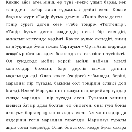
Көкше ақбоз атөа мініп, өр түні «көкке ұшып барам, көк
тәңірден хабар алып тұрмын…» дейді екен. Көкше
бақсыны жұрт «Тәңір бұты» дейтін, «Тәңір бұты деген –
тәңір суреті деген сөз». «Төбе тәңірі», «Тептеңгір»,
«Тәңір бұты» деген сөздердің негізі бір екендігі,
айналып келгенде кәдімгі Көкше әулие екендігі, оның
өз дәуірінде бүкіл ғажам, Сартауыл – Орта Азия өңірінде
асқақ абыройға ие адам болғандығы өз-өзінен түсінікті.
Ол күндерде мейлі керей, мейлі найман, мейлі
монғолдар болсын, бәрі дерлік шаман дінінің
ықпалында еді. Олар көкке (тәңірге) табынады, бөріні,
маралды пір тұтады, бақсыны сол тәңірдің елшісі деп
біледі. Әлкей Марғұланның жазуынша, керейлер ғұндар
сияқты маралды пір тұтады екен. Тұғырыл ханның
шешесі батыр адам болған, ел билеген, оны түні бойы
алпауыт бөрілер қорғап шығады екен. Ал монғолдар да
өздерінің тегін маралдан таратады, Марылғуа туралы
аңыз соны меңзейді. Олай болса сол кезде бүкіл сахара