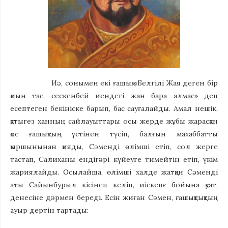
Иә, сонымен екі ғашық «Белгілі Жая деген бір
қиын тас, сескенбей иендегі жан бара алмас» деп
есептеген бекініске барып, бас сауғалайды. Амал нешік,
қатыгез ханның сайлауыттары осы жерде жұбы жарасқан
қос ғашықтың үстінен түсіп, балғын махаббатты
қыршынынан қияды, Сәменді өлімші етіп, сол жерге
тастап, Салиханы ендігәрі күйеуге тимейтін етіп, үкім
жариялайды. Осылайша, өлімші халде жатқан Сәменді
аты Сайынбурыл кісінеп келіп, иіскепғ бойына қуат,
денесіне дәрмен береді. Есін жиған Сәмен, ғашықтықтың
ауыр дертін тартады: