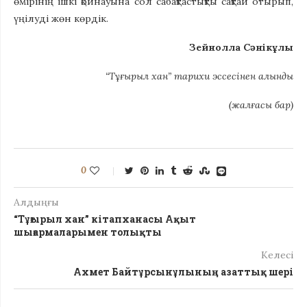
өмірінің ішкі қойнауына сол сабақтастықты сақтай отырып,
үңілуді жөн көрдік.
Зейнолла Сәнікұлы
“Тұғырыл хан” тарихи эссесінен алынды
(жалғасы бар)
0
Алдыңғы
“Тұғырыл хан” кітапханасы Ақыт
шығармаларымен толықты
Келесі
Ахмет Байтұрсынұлының азаттық шері