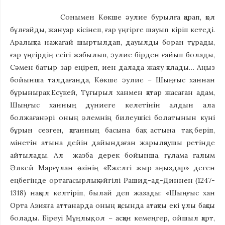
Сонымен Көкше әулие бурылға қарап, қол
бұлғайды, жануар кісінеп, ғар үңгірге шауып кіріп кетеді.
Аралықта нажағай шыртылдап, дауылды боран тұрады,
ғар үңгірдің есігі жабылып, әулие бірден ғайып болады,
Сәмен батыр зар еңіреп, иен далада жаяу қалады… Аңыз
бойынша талдағанда, Көкше әулие – Шыңғыс ханнан
бұрынырақ, Есүкей, Тұғырыл ханмен қатар жасаған адам,
Шыңғыс ханның дүниеге келетінін алдын ала
болжағанәрі оның әлемнің билеушісі болатынын күні
бұрын сезген, қағанның басына бақ, астына тақ беріп,
мінетін атына дейін дайындаған жарылқаушы ретінде
айтылады. Ал жазба дерек бойынша, ғұлама ғалым
Әлкей Марғұлан өзінің «Ежелгі жыр-аңыздар» деген
еңбегінде ортағасырлық әйгілі Рашид-ад-Диннен (1247-
1318) нақыл келтіріп, былай деп жазады: «Шыңғыс хан
Орта Азияға аттанарда оның қасында атақты екі ұлы бақсы
болады. Біреуі Мұңлық, ол – асқан кемеңгер, ойшыл қарт,