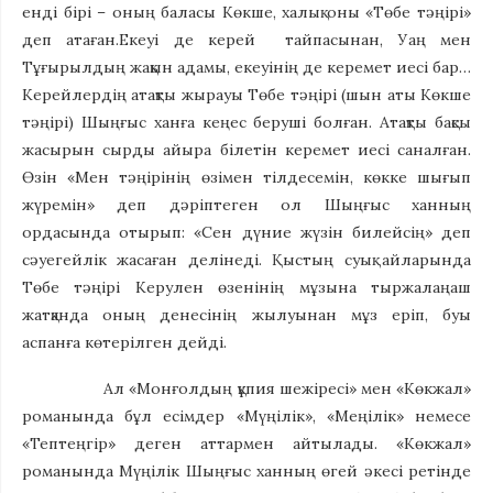
енді бірі – оның баласы Көкше, халық оны «Төбе тәңірі»
деп атаған.Екеуі де керей тайпасынан, Уаң мен
Тұғырылдың жақын адамы, екеуінің де керемет иесі бар…
Керейлердің атақты жырауы Төбе тәңірі (шын аты Көкше
тәңірі) Шыңғыс ханға кеңес беруші болған. Атақты бақсы
жасырын сырды айыра білетін керемет иесі саналған.
Өзін «Мен тәңірінің өзімен тілдесемін, көкке шығып
жүремін» деп дәріптеген ол Шыңғыс ханның
ордасында отырып: «Сен дүние жүзін билейсің» деп
сәуегейлік жасаған делінеді. Қыстың суық айларында
Төбе тәңірі Керулен өзенінің мұзына тыржалаңаш
жатқанда оның денесінің жылуынан мұз еріп, буы
аспанға көтерілген дейді.
Ал «Монғолдың құпия шежіресі» мен «Көкжал»
романында бұл есімдер «Мүңілік», «Меңілік» немесе
«Тептеңгір» деген аттармен айтылады. «Көкжал»
романында Мүңілік Шыңғыс ханның өгей әкесі ретінде