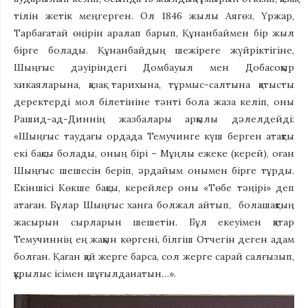
тілін жетік меңгерген. Ол 1846 жылы Аягөз, Үржар,
Тарбағатай өңірін аралап барып, Құнанбаймен бір жыл
бірге болады. Құнанбайдың шежіреге жүйріктігіне,
Шыңғыс дәуіріндегі Домбауыл мен Добасоқыр
хикаяларына, қазақ тарихына, тұрмыс-салтына қатысты
деректерді мол білетініне тәнті бола жаза келіп, оны
Рашид-ад-Диннің жазбалары арқылы дәлелдейді:
«Шыңғыс таудағы ордада Темучинге күш берген атақты
екі бақсы болады, оның бірі – Мұңлы ежеке (керей), оған
Шыңғыс шешесін беріп, әрдайым онымен бірге тұрды.
Екіншісі Көкше бақсы, керейлер оны «Төбе тәңірі» деп
атаған. Бұлар Шыңғыс ханға болжал айтып, болашақтың
жасырын сырларын шешетін. Бұл екеуімен қатар
Темучиннің ең жақын көргені, білгіш Отчегін деген адам
болған. Қаған қай жерге барса, сол жерге сарай салғызып,
құрылыс ісімен шұғылданатын…».