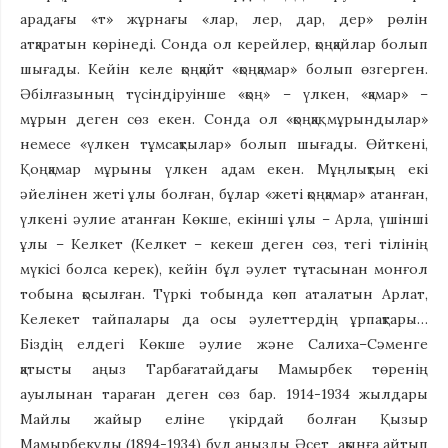
арадағы «т» жұрнағы «лар, лер, дар, дер» рөлін
атқаратын көрінеді. Сонда ол керейлер, қоңқайлар болып
шығады. Кейін келе қоңқайт «қоңқамар» болып өзгерген.
Әбілғазының түсіндіруінше «қоң» – үлкен, «қамар» –
мұрын деген сөз екен. Сонда ол «қоңқақ мұрындылар»
немесе «үлкен тұмсақтылар» болып шығады. Өйткені,
Қоңқамар мұрыны үлкен адам екен. Мұңлықтың екі
әйелінен жеті ұлы болған, бұлар «жеті қоңқамар» атанған,
үлкені әулие атанған Көкше, екінші ұлы – Арла, үшінші
ұлы – Келкет (Келкет – кекеш деген сөз, тегі тілінің
мүкісі болса керек), кейін бұл әулет тұтасынан монғол
тобына қосылған. Түркі тобында көп аталатын Арлат,
Келекет тайпалары да осы әулеттердің ұрпақтары…
Біздің елдегі Көкше әулие және Салиха–Сәменге
қатысты аңыз Тарбағатайдағы Мамырбек төренің
ауылынан тараған деген сөз бар. 1914-1934 жылдары
Майлы жайыр еліне үкірдай болған Қызыр
Мамырбекұлы (1894-1934) бұл аңызды Әсет ақынға айтып