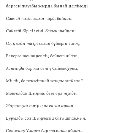
берген жауабы жырда былай делінеді:
Cәменді көзін ашып көрді байқап,
Сөйледі бір сілкіні, басын шайқап:
Ол қызды тәңірі саған бұйырған жоқ,
Бекерге тентірепсің бейнет айдап,
Астыңда бар ма сенің Сайынбурыл,
Міндің бе ренжітпей жақсы жайлап?
Монғолдан Шыңғыс деген ұл туады,
Жаратқан тәңір оны саған арнап,
Бурылды сол Шыңғысқа бағыштаймын,
Сен жаяу Ұланға бар тамаша айлап…