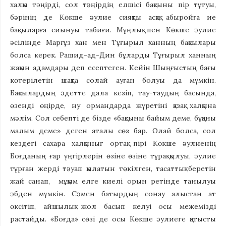
халқы тәңірді, сол тәңірдің елшісі бақсыны пір тұтуы,
бәрінің де Көкше әулие сияқты асқақ абыройға ие
бақсыларға сиынуы табиғи. Мұңлық пен Көкше әулие
әсілінде Марғұз хан мен Тұғырыл ханның бақсылары
болса керек. Рашид-ад-Дин бұларды Тұғырыл ханның
жақын адамдары деп есептеген. Кейін Шыңғыстың бағы
көтерілетін шақта солай ауған болуы да мүмкін.
Бақсылардың әдетте дала кезіп, тау-таудың басында,
өзенді өңірде, ну ормандарда жүретіні қазақ халқына
мәлім. Сол себепті де бізде «бақсыны байым деме, бұқаны
малым деме» деген аталы сөз бар. Олай болса, сол
кездегі сахара халқынығ ортақ пірі Көкше әулиенің
Боғданың ғар үңгірлерін өзіне өзіне тұрақ қылуы, әулие
тұрған жерді тәуап қылатын төкілген, тасаттық беретін
жай санап, мұқым елге киелі орын ретінде танылуы
әбден мүмкін. Сәмен батырдың сонау алыстан ат
өксітіп, айшылық жол басып келуі осы межемізді
растайды. «Боғда» сөзі де осы Көкше әулиеге қатысты