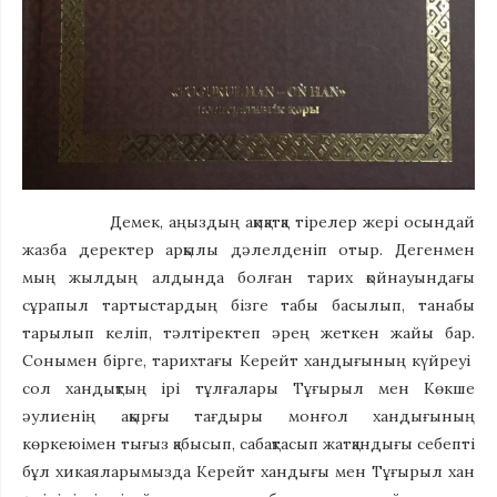
Демек, аңыздың ақиқатқа тірелер жері осындай
жазба деректер арқылы дәлелденіп отыр. Дегенмен
мың жылдың алдында болған тарих қойнауындағы
сұрапыл тартыстардың бізге табы басылып, танабы
тарылып келіп, тәлтіректеп әрең жеткен жайы бар.
Сонымен бірге, тарихтағы Керейт хандығының күйреуі
сол хандықтың ірі тұлғалары Тұғырыл мен Көкше
әулиенің ақырғы тағдыры монғол хандығының
көркеюімен тығыз қабысып, сабақтасып жатқандығы себепті
бұл хикаяларымызда Керейт хандығы мен Тұғырыл хан