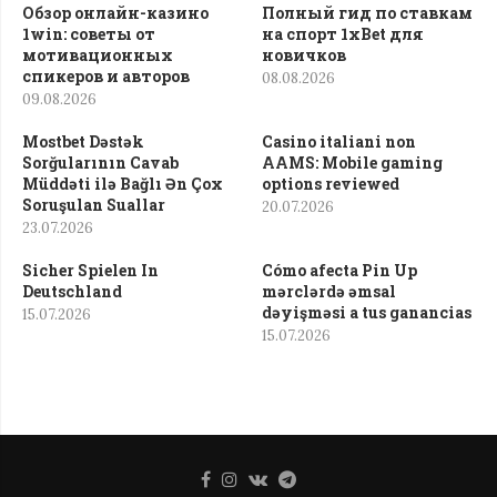
Обзор онлайн-казино
Полный гид по ставкам
1win: советы от
на спорт 1xBet для
мотивационных
новичков
спикеров и авторов
08.08.2026
09.08.2026
Mostbet Dəstək
Casino italiani non
Sorğularının Cavab
AAMS: Mobile gaming
Müddəti ilə Bağlı Ən Çox
options reviewed
Soruşulan Suallar
20.07.2026
23.07.2026
Sicher Spielen In
Cómo afecta Pin Up
Deutschland
mərclərdə əmsal
dəyişməsi a tus ganancias
15.07.2026
15.07.2026