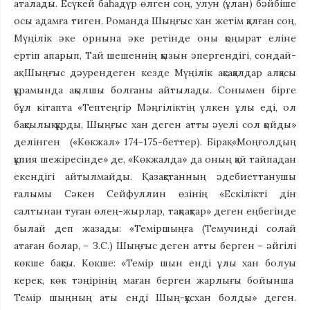
аталады. Есүкей баһадүр өлген соң, улун (ұлан) бәйбіше
осы адамға тиген. Романда Шыңғыс хан жетім қалған соң,
Мүңілік әке орнына әке ретінде оны қоңырат еліне
ертіп апарып, Тай шешеннің қызын әпергендігі, сондай-
ақ Шыңғыс дәурендеген кезде Мүңілік ақсақалдар алқасы
құрамында ақылшы болғаны айтылады. Сонымен бірге
бұл кітапта «Тептеңгір Мәңгіліктің үлкен ұлы еді, ол
бақсылық құрды, Шыңғыс хан деген атты әуелі сол қойды»
делінген («Көкжал» 174-175-беттер). Бірақ «Моңғолдың
құпия шежіресінде» де, «Көкжалда» да оның қай тайпадан
екендігі айтылмайды. Қазақстанның әдебиеттанушы
ғалымы Сәкен Сейфуллин өзінің «Ескілікті дін
салтынан туған өлең-жырлар, тақпақтар» деген еңбегінде
былай деп жазады: «Теміршыңға (Темучинді солай
атаған болар, – З.С.) Шыңғыс деген атты берген – әйгілі
көкше бақсы. Көкше: «Темір шын енді ұлы хан болуы
керек, көк тәңірінің маған берген жарлығы бойынша
Темір шыңның аты енді Шың-құсхан болды» деген.