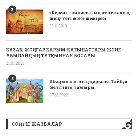
3
«Керей» тайпасының этникалық
шығу тегі жəне шежіресі
23.11.2019
ҚАЗАҚ-ЖОҢҒАР ҚАРЫМ-ҚАТЫНАСТАРЫ ЖӘНЕ
АБЫЛАЙДЫҢ ТҰТҚЫННАН БОСАУЫ
21.01.2021
5
Шыңғыс ханның қарызы. Тайбұға
билігінің тамыры
07.12.2022
СОҢҒЫ ЖАЗБАЛАР