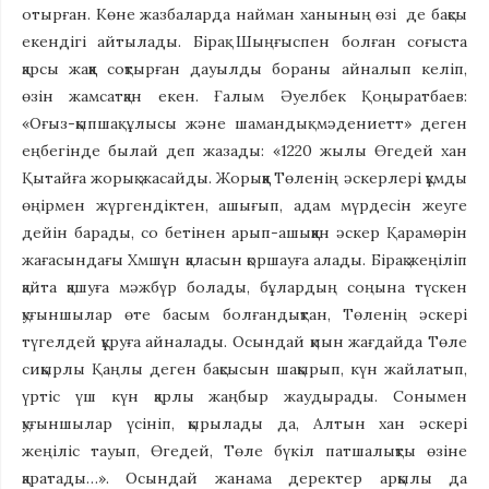
отырған. Көне жазбаларда найман ханының өзі де бақсы
екендігі айтылады. Бірақ Шыңғыспен болған соғыста
қарсы жаққа соқтырған дауылды бораны айналып келіп,
өзін жамсатқан екен. Ғалым Әуелбек Қоңыратбаев:
«Оғыз-қыпшақ ұлысы және шамандық мәдениетт» деген
еңбегінде былай деп жазады: «1220 жылы Өгедей хан
Қытайға жорық жасайды. Жорыққа Төленің әскерлері құмды
өңірмен жүргендіктен, ашығып, адам мүрдесін жеуге
дейін барады, со бетінен арып-ашыққан әскер Қарамөрін
жағасындағы Хмшұн қаласын қоршауға алады. Бірақ жеңіліп
қайта қашуға мәжбүр болады, бұлардың соңына түскен
қуғыншылар өте басым болғандықтан, Төленің әскері
түгелдей құруға айналады. Осындай қиын жағдайда Төле
сиқырлы Қаңлы деген бақсысын шақырып, күн жайлатып,
үртіс үш күн қарлы жаңбыр жаудырады. Сонымен
қуғыншылар үсініп, қырылады да, Алтын хан әскері
жеңіліс тауып, Өгедей, Төле бүкіл патшалықты өзіне
қаратады…». Осындай жанама деректер арқылы да