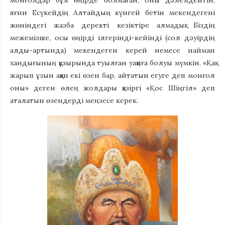
монғолдар бұл өңірде болмаған, оны дәлелдейтін,
яғни Есүкейдің Алтайдың күнгей бетін мекендегені
жөніндегі жазба деректі кезіктіре алмадық. Біздің
межемізше, осы өңірді ілгерінді-кейінді (сол дәуірдің
алды-артында) мекендеген керей немесе найман
хандығының құзырында туылған уақиға болуы мүмкін. «Қақ
жарып ұзын аққан екі өзен бар, айтатын егуге деп монғол
оны» деген өлең жолдары қазіргі «Қос Шіңгіл» деп
аталатын өзендерді меңзесе керек.