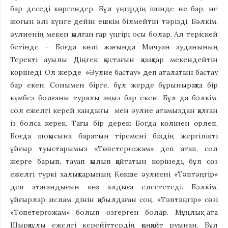
бар деседі көргендер. Бұл үңгірдің ішінде не бар, не
жоғын әлі күнге дейін ешкім білмейтін тәрізді. Бәлкім,
әулиенің мекен қылған ғар үңгірі осы болар. Ал теріскей
бетінде – Боғда көлі жағында Мичуан ауданының
Теректі ауылы Діңгек қыстағын қазақтар мекендейтін
көрінеді. Ол жерде «Әулие бастау» деп аталатын бастау
бар екен. Сонымен бірге, бұл жерде бұрынырақта бір
күмбез болғаны туралы аңыз бар екен. Бұл да бәлкім,
сол ежелгі керей хандығы мен әулие атамыздан қалған
із болса керек. Тағы бір дерек: Боғда көлінен өрлеп,
Боғда шоқысына баратын тіремені біздің жергілікті
ұйғыр туыстарымыз «Төпетерғожам» деп атап, сол
жерге барып, тауап қылып қайтатын көрінеді, бұл сөз
ежелгі түркі халықтарының Көкше әулиені «Тәптәңгір»
деп атағандығын көз алдыға елестетеді. Бәлкім,
ұйғырлар ислам дінін қабылдаған соң, «Тәптәңгір» сөзі
«Төпетерғожам» болып өзгерген болар. Мұңлық ата
Шырқаұлы ежелгі керейіттердің қоңқайт руынан. Бұл