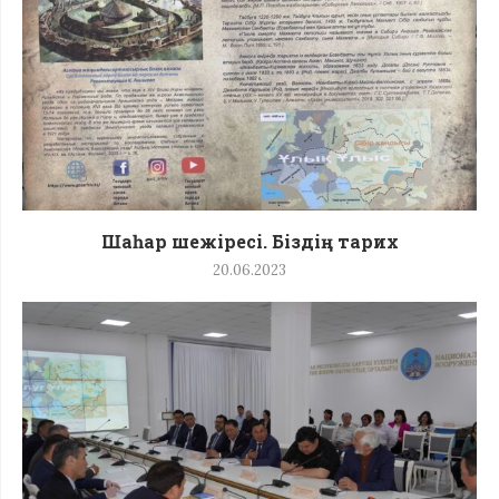
Шаһар шежіресі. Біздің тарих
20.06.2023