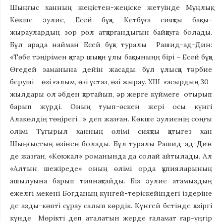
Шыңғыс ханның жеңістен-жеңіске жетуінде Мұңлық,
Көкше әулие, Есей бұқа, Кетбұға сияқты бақсы-
жыраулардың зор рөл атқарғандығын байқауға болады.
Бұл арада найман Есей бұқа туралы Рашид-ад-Дин:
«Төбе тәңірімен қатар шыққан ұлы бақсыныңң бірі – Есей бұқа
Өгедей заманына дейін жасады, бұл ұлысқа тәрбие
беруші – өзі ғалым, өзі ұстаз, өзі жырау. XIII ғасырдың 30-
жылдары ол әбден қартайып, әр жерге күймеге отырып
барып жүрді. Оның туып-өскен жері осы күнгі
Алакөлдің төңірегі…» деп жазған. Көкше әулиенің соңғы
өлімі Тұғырыл ханның өлімі сияқты қатыгез хан
Шыңғыстың өзінен болады. Бұл туралы Рашид-ад-Дин
де жазған, «Көкжал» романында да солай айтылады. Ал
«Алтын шежіреде» оның өлімі орда құпияларының
ашылуына барып тиянақтайды. Біз әулие атамыздың
ежелгі мекені Боғданың күнгей-теріскейіндегі іздеріне
де азды-көпті сұрау салып көрдік. Күнгей бетінде қазіргі
күнде Мөрікті деп аталатын жерде ғаламат ғар-үңгір