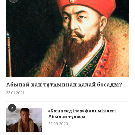
Абылай хан тұтқыннан қалай босады?
22.01.2021
2
«Көшпенділер» фильміндегі
Абылай тұлғасы
22.09.2020