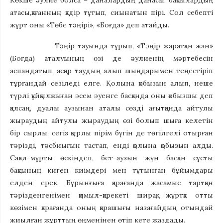
Көкше әулие болса – даналардың данасы, бақсылардың
атасы,қағанның қадір тұтып, сиынатын пірі. Сол себепті
жұрт оны «Төбе тәңірі», «Боғда» деп атайды.
Тәңір тауында тұрып, «Тәңір жаратқан жан»
(Боғда) аталуының өзі де әулиенің мәртебесін
аспандатып, асқар таудың алып шыңдарымен теңестіріп
тұрғандай сезіледі елге. Қолына қобызын алып, неше
түрлі құйқылжыған әсем әуенге басқанда оны қобызшы деп
қалсаң, дуалы аузынан аталы сөзді ағытқанда айтулы
жыраудың айтулы жыраудың өзі болып шыға келетін
бір сырлы, сегіз қырлы пірім бүгін де төгілгелі отырған
тәрізді, тәсбиығын тастап, енді қолына қобызын алды.
Сақал-мұрты өскіндеп, бет-аузын жүн басқан сұсты
бақсының киген киімдері мен тұтынған бұйымдары
елден ерек. Бұрынғыға қарағанда жасамыс тартқан
тәрізденгенімен қимыл-қарекеті ширақ, жұртқа отты
көзімен қарағанда оның қарашығы назағайдың отындай
жиылған жұрттың өңменінен өтіп кете жаздады.