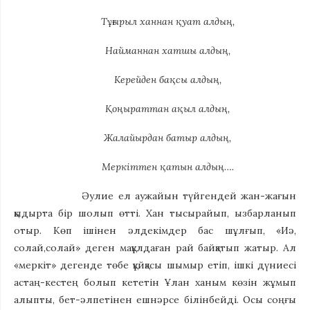
Тұғырыл ханнан қуат алдың,
Найманнан хатшы алдың,
Керейден бақсы алдың,
Қоңыраттан ақыл алдың,
Жалайырдан батыр алдың,
Меркіттен қатын алдың….
Әулие ел аужайын түйгендей жан-жағын
қыдырта бір шолып өтті. Хан тысырайып, ызбарланып
отыр. Көп ішінен әлдекімдер бас шұлғып, «Иә,
солай,солай» деген мақұлдаған рай байқатып жатыр. Ал
«меркіт» дегенде төбе құйқасы шымыр етіп, ішкі дүниесі
астаң-кестең болып кететін Ұлан ханым көзін жұмып
алыпты, бет-әлпетінен ешнәрсе білінбейді. Осы соңғы