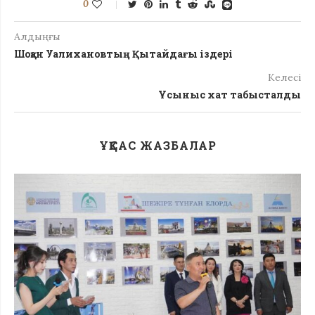
0
Алдыңғы
Шоқан Уалихановтың Қытайдағы іздері
Келесі
Ұсыныс хат табысталды
ҰҚСАС ЖАЗБАЛАР