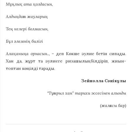
Мұңлық ата қолдасын,
Алдыңдағы жауларың
Тең келері болмасын,
Бұл әлемнің билігі
Алақаныңа орнасын..,
– деп Көкше әулие бетін сипады.
Хан да, жұрт та әулиеге ризашылық білдіріп, жиын-
топтан көңілді тарады.
Зейнолла Сәнікұлы
“Тұғырыл хан” тарихи эссесінен алынды
(жалғасы бар)