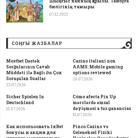
Шыңғыс ханның қарызы. Тайбұға
билігінің тамыры
07.12.2022
СОҢҒЫ ЖАЗБАЛАР
Mostbet Dəstək
Casino italiani non
Sorğularının Cavab
AAMS: Mobile gaming
Müddəti ilə Bağlı Ən Çox
options reviewed
Soruşulan Suallar
20.07.2026
23.07.2026
Sicher Spielen In
Cómo afecta Pin Up
Deutschland
mərclərdə əmsal
dəyişməsi a tus ganancias
15.07.2026
15.07.2026
Как использовать 1xBet
Pinco Cazino vs
бонусы и акции для
Geleneksel Fiziki