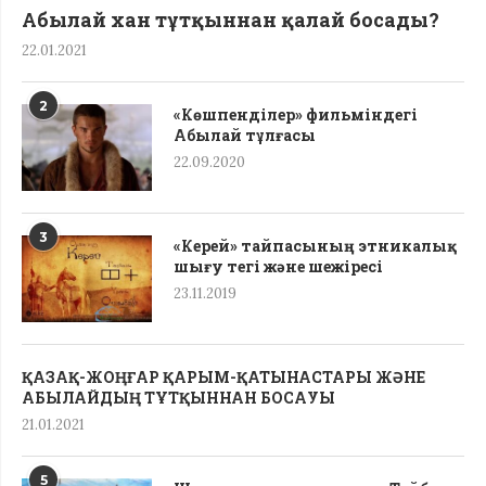
Абылай хан тұтқыннан қалай босады?
22.01.2021
2
«Көшпенділер» фильміндегі
Абылай тұлғасы
22.09.2020
3
«Керей» тайпасының этникалық
шығу тегі жəне шежіресі
23.11.2019
ҚАЗАҚ-ЖОҢҒАР ҚАРЫМ-ҚАТЫНАСТАРЫ ЖӘНЕ
АБЫЛАЙДЫҢ ТҰТҚЫННАН БОСАУЫ
21.01.2021
5