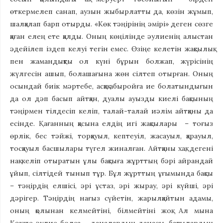
өткермелеп санап, аузын жыбырлатты да, көзін жұмып,
шалқалап барп отырды. «Көк тәңірінің әмірі» деген сөзге
қаған елең ете қалды. Оның көңілінде әулиенің алыстан
әдейілеп іздеп келуі тегін емес. Өзіңе келетін жақсылық
пен жамандықты ол күні бұрын болжап, жүрісінің
жүлгесін ашып, болашағына жөн сілтеп отырған. Оның
осындай биік мәртебе, асқақ абыройға ие болатындығын
да ол дәп басып айтқан, дуалы ауызды киелі бақсының
тәңірмен тілдесіп келіп, талай-талай иәлім айтқаны да
есінде. Қағанның қасына елдің игі жақсылары – тоғыз
өрлік, бес тәйжі, торқауыл, кептеуіл, жасауыл, қарауыл,
тосқауыл басшылары түгел жиналған. Айтқаны хақ, дегені
нақ келіп отыратын ұлы бақсыға жұрттың бәрі айрандай
ұйып, сілтідей тынып тұр. Бұл жұрттың ұғымында бақсы
– тәңірдің елшісі, әрі ұстаз, әрі жырау, әрі күйші, әрі
дәрігер. Тәңірдің нағыз сүйетін, жарылқайтын адамы,
оның қолынан келмейтіні, білмейтіні жоқ. Ал мына