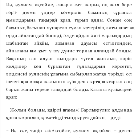
Иә, әулием, ақ сөйле, сапарға сәт, жорыққа оң жол бере
гөр!» деген үндер көтеріліп, бақсының сұрапыл
қимылдарына таңырқай қарап, тұрып қалды. Сонан соң
бақсының басынан мұнартан тұман көтеріліп, алты қанат ақ
орда айқалғандай білінді, әлде қайдан әлгі мақұлықтардың
шабынған айқайы, ашынған дауысы естілгендей,
айналаны қым-қуыт, у-шу дүние торлап алғандай болды.
Бақсының сан алуан жындары түгел жиылып, көріп
келділер көп бұрыштан тұлымдарын көрсетіп,
әлденені әулиенің құлағына сыбырлап жатқан тәрізді, ол
іштегі қара қошқыл жалынын «үһ» деп сыртқа шығарған соң
барып жаны терезе тапқандай болды. Қағанға күлімсірей
қарап:
– Жолың болады, қадірлі қағаным! Барлық әулие алдында
құрша жорғалап, қызметіңді тындыруға дайын, – деді.
– Иә, сәт, тәңір хақ! Ақ сөйле, әулием, ақ сөйле, – деген