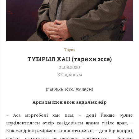
Тарих
ТҰҒЫРЫЛ ХАН (тарихи эссе)
21.09.2020
871
қаралым
(тарихи эссе, жалғасы)
Арпалыспен өткен андалық өмір
– Аса мәртебелі хан ием, – деді Көкше әулие
шүңілектелген өткір көзідерімен қағанға тігіле қарап, –
Көк тәңірінің әмірімен келіп отырмын, – деп бір кідірді,
сосын қолындағы ақ меруерт тәсбиығын бірден