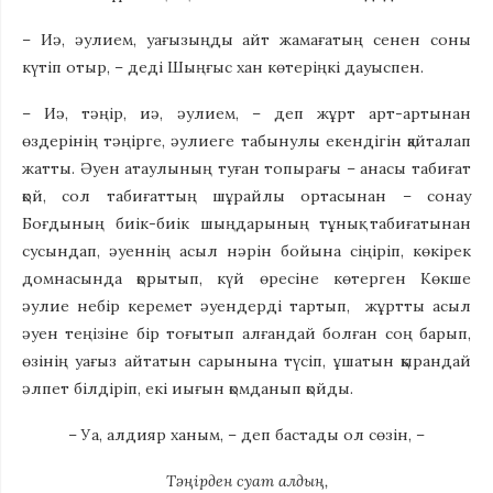
– Иә, әулием, уағызыңды айт жамағатың сенен соны
күтіп отыр, – деді Шыңғыс хан көтеріңкі дауыспен.
– Иә, тәңір, иә, әулием, – деп жұрт арт-артынан
өздерінің тәңірге, әулиеге табынулы екендігін қайталап
жатты. Әуен атаулының туған топырағы – анасы табиғат
қой, сол табиғаттың шұрайлы ортасынан – сонау
Боғдының биік-биік шыңдарының тұнық табиғатынан
сусындап, әуеннің асыл нәрін бойына сіңіріп, көкірек
домнасында қорытып, күй өресіне көтерген Көкше
әулие небір керемет әуендерді тартып, жұртты асыл
әуен теңізіне бір тоғытып алғандай болған соң барып,
өзінің уағыз айтатын сарынына түсіп, ұшатын қырандай
әлпет білдіріп, екі иығын қомданып қойды.
– Уа, алдияр ханым, – деп бастады ол сөзін, –
Тәңірден суат алдың,