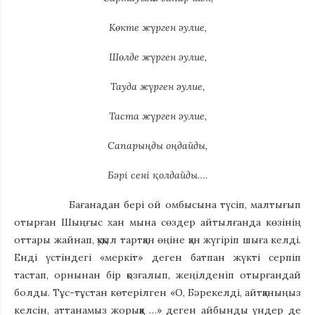
Көкте жүрген әулие,
Шөлде жүрген әулие,
Тауда жүрген әулие,
Таста жүрген әулие,
Сапарыңды оңдайды,
Бәрі сені қолдайды….
Бағанадан бері ой омбысына түсіп, малтығып
отырған Шыңғыс хан мына сөздер айтылғанда көзінің
оттары жайнап, қуқыл тартқан өңіне қан жүгіріп шыға келді.
Енді үстіндегі «меркіт» деген батпан жүкті серпіп
тастап, орнынан бір қозғалып, жеңілденіп отырғандай
болды. Тұс-тұстан көтерілген «О, Бәрекелді, айтқаныңыз
келсін, аттанамыз жорыққа …» деген айбынды үндер де