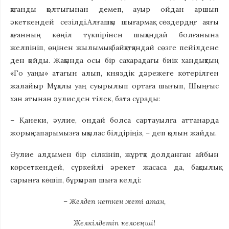
қағанды қолтығынан демеп, ауыр ойдан аршып
әкеткендей сезілді.Алғашқы шығармақ сөздердңғ аяғы
қағанның көңіл түкпірінен шыққандай болғанына
желпініп, өңінен жылымық байқатқандай сөзге пейілдене
ден қойды. Жақында осы бір сахарадағы биік хандықтың
«Го уаңы» атағын алып, княздік дәрежеге көтерілген
жалайыр Мұқалы уаң суырылып ортаға шығып, Шыңғыс
хан атынан әулиеден тілек, бата сұрады:
– Қанеки, әулие, ондай болса сартауылға аттанарда
жорық сапарымызға ықылас білдіріңіз, – деп қолын жайды.
Әулие алдымен бір сілкініп, жұртқа долданған айбын
көрсеткендей, сүркейлі әрекет жасаса да, бақсылық
сарынға көшіп, бұрқырап шыға келді:
– Желдеп кеткен жеті атан,
Желкілдетіп келсеңші!