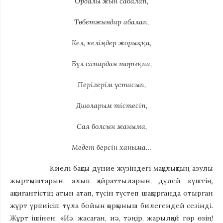
Ордалы жын сабалап,
Төбетжындар абалап,
Кел, келіңдер жорыққа,
Бұл сапардан торықпа,
Перілерім ұстасып,
Диюларым тістесіп,
Сая болсын жаныма,
Медет берсін ханыма…
Киелі бақсы дүние жүзіндегі мақұлықтың азулы
жыртқыштарын, алып қайраттыларын, дүлей күштің,
ақсиғантістің атын атап, түсін түстеп шақырғанда отырған
жұрт үрпиісіп, тұла бойын қорқыныш билегендей сезінді.
Жұрт ішінен: «Иә, жасаған, иә, тәңір, жарылқай гөр өзің!