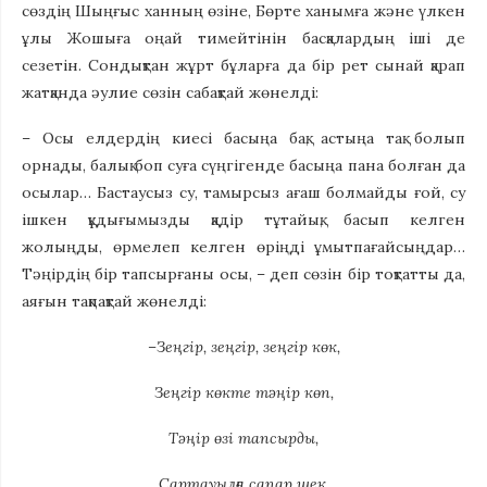
сөздің Шыңғыс ханның өзіне, Бөрте ханымға және үлкен
ұлы Жошыға оңай тимейтінін басқалардың іші де
сезетін. Сондықтан жұрт бұларға да бір рет сынай қарап
жатқанда әулие сөзін сабақтай жөнелді:
– Осы елдердің киесі басыңа бақ, астыңа тақ болып
орнады, балық боп суға сүңгігенде басыңа пана болған да
осылар… Бастаусыз су, тамырсыз ағаш болмайды ғой, су
ішкен құдығымызды қадір тұтайық, басып келген
жолыңды, өрмелеп келген өріңді ұмытпағайсыңдар…
Тәңірдің бір тапсырғаны осы, – деп сөзін бір тоқтатты да,
аяғын тақпақтай жөнелді:
–Зеңгір, зеңгір, зеңгір көк,
Зеңгір көкте тәңір көп,
Тәңір өзі тапсырды,
Сартауылға сапар шек,