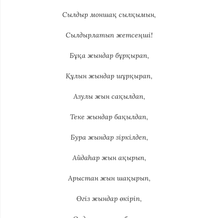
Сылдыр моншақ сылқымын,
Сылдырлатып жетсеңші!
Бұқа жындар бұрқырап,
Құлын жындар шұрқырап,
Азулы жын сақылдап,
Теке жындар бақылдап,
Бура жындар зіркілдеп,
Айдаһар жын ақырып,
Арыстан жын шақырып,
Өгіз жындар өкіріп,