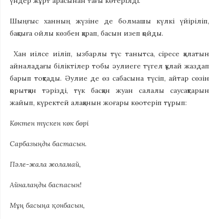
үндер жұрт арасынан тағы көтерілді.
Шыңғыс ханның жүзіне де болмашы күлкі үйіріліп,
бақсыға ойлы көзбен қарап, басын изеп қойды.
Хан иілсе иіліп, ызбарлы түс танытса, сіресе қалатын
айналадағы біліктілер тобы әулиеге түгел құлай жаздап
барып тоқтады. Әулие де өз сабасына түсіп, айтар сөзін
қорытқан тәрізді, түк басқан жуан салалы саусақтарын
жайып, күректей алақанын жоғары көотеріп тұрып:
Көктен түскен көк бөрі
Сарбазыңды бастасын.
Пәле-жала жоламай,
Айналаңды баспасын!
Мұң басыңа қонбасын,