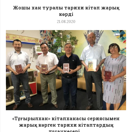
Жошы хан туралы тарихи кітап жарық
көрді
21.08.2020
«Тұғырылхан» кітапханасы сериясымен
жарық көрген тарихи кітаптардың
тұсаукесері...