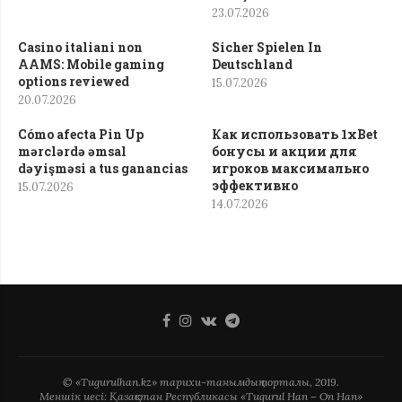
23.07.2026
Casino italiani non
Sicher Spielen In
AAMS: Mobile gaming
Deutschland
options reviewed
15.07.2026
20.07.2026
Cómo afecta Pin Up
Как использовать 1xBet
mərclərdə əmsal
бонусы и акции для
dəyişməsi a tus ganancias
игроков максимально
эффективно
15.07.2026
14.07.2026
© «Tugurulhan.kz» тарихи-танымдық порталы, 2019.
Меншік иесі: Қазақстан Республикасы «Tugurul Han – On Han»