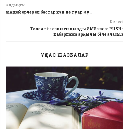
Алдыңғы
Өзіңдей ерлер ел бастар күн де туар-ау…
Келесі
Төлейтін салығыңызды SMS және PUSH-
хабарлама арқылы біле аласыз
ҰҚСАС ЖАЗБАЛАР