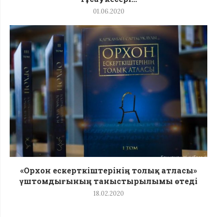
01.06.2020
«Орхон ескерткіштерінің толық атласы»
үштомдығының таныстырылымы өтеді
18.02.2020