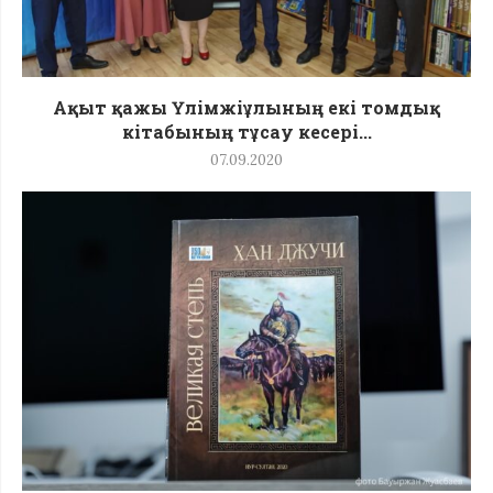
Ақыт қажы Үлімжіұлының екі томдық
кітабының тұсау кесері...
07.09.2020