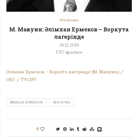
Кітапхана
М. Мағауин: Әлімхан Ермеков – Воркута
лагерiнде
19.12.2019
1757
қаралым
Әлімхан Ермеков – Воркута лагерiнде (М. Мағауин) /
ОҚУ / ТҮСІРУ
ӘЛІМХАН ЕРМЕКОВ
МАҒАУИН
0