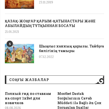
23.11.2019
ҚАЗАҚ-ЖОҢҒАР ҚАРЫМ-ҚАТЫНАСТАРЫ ЖӘНЕ
АБЫЛАЙДЫҢ ТҰТҚЫННАН БОСАУЫ
21.01.2021
5
Шыңғыс ханның қарызы. Тайбұға
билігінің тамыры
07.12.2022
СОҢҒЫ ЖАЗБАЛАР
Полный гид по ставкам
Mostbet Dəstək
на спорт 1xBet для
Sorğularının Cavab
новичков
Müddəti ilə Bağlı Ən Çox
Soruşulan Suallar
08.08.2026