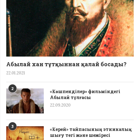
Абылай хан тұтқыннан қалай босады?
22.01.2021
2
«Көшпенділер» фильміндегі
Абылай тұлғасы
22.09.2020
3
«Керей» тайпасының этникалық
шығу тегі жəне шежіресі