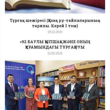
Тұрғақ шежіресі (Қазақ ру-тайпаларының
тарихы. Керей I том)
29.12.2021
«92 БАУЛЫ ҚЫПШАҚ» ЖӘНЕ ОНЫҢ
ҚҰРАМЫНДАҒЫ ТҰРҒАҚ РУЫ
12.02.2021