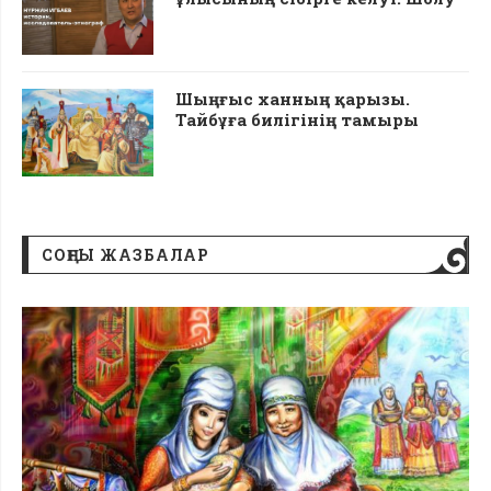
Шыңғыс ханның қарызы.
Тайбұға билігінің тамыры
CОҢҒЫ ЖАЗБАЛАР