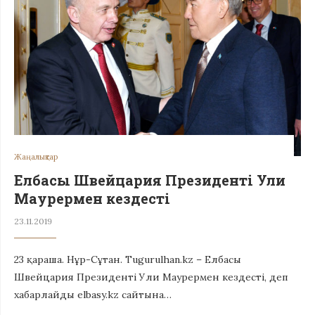
Жаңалықтар
Елбасы Швейцария Президенті Ули
Маурермен кездесті
23.11.2019
23 қараша. Нұр-Сұтан. Tugurulhan.kz – Елбасы
Швейцария Президенті Ули Маурермен кездесті, деп
хабарлайды elbasy.kz сайтына…