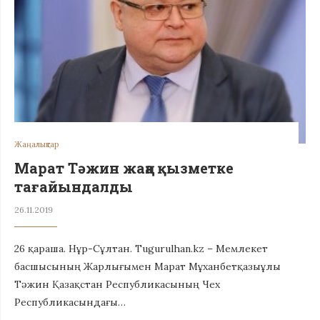
Жаңалықтар
Марат Тәжин жаңа қызметке
тағайындалды
26.11.2019
26 қараша. Нұр-Сұлтан. Tugurulhan.kz – Мемлекет
басшысының Жарлығымен Марат Мұханбетқазыұлы
Тәжин Қазақстан Республикасының Чех
Республикасындағы…