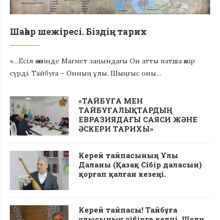
Шаһар шежіресі. Біздің тарих
«…Есіл өзөнінде Магмет заңындағы Он атты патша өмір
сүрді. Тайбуға – Онның ұлы. Шыңғыс оны…
«ТАЙБҰҒА МЕН
ТАЙБҰҒАЛЫҚТАРДЫҢ
ЕВРАЗИЯДАҒЫ САЯСИ ЖӘНЕ
ӘСКЕРИ ТАРИХЫ»
Керей тайпасының Ұлы
Даланы (Қазақ Сібір даласын)
қорғап қалған кезеңі.
Керей тайпасы! Тайбұға
ұлысының сібірге келуі. Шолу