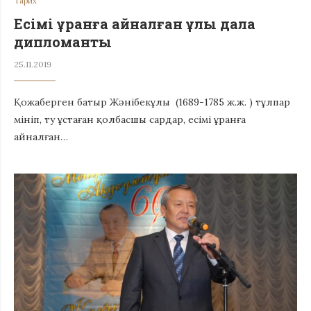
Тарих
Есімі ұранға айналған ұлы дала
дипломанты
25.11.2019
Қожаберген батыр Жәнібекұлы (1689-1785 ж.ж. ) тұлпар
мініп, ту ұстаған қолбасшы сардар, есімі ұранға
айналған…