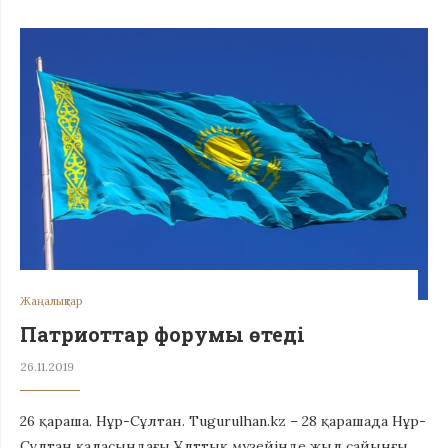
Жаңалықтар
Патриоттар форумы өтеді
26.11.2019
26 қараша. Нұр-Сұлтан. Tugurulhan.kz – 28 қарашада Нұр-
Сұлтан қаласындағы Ұлттық музейінде жыл сайынғы