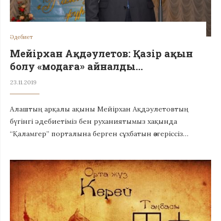
Әдебиет
Мейірхан Ақдәулетов: Қазір ақын
болу «модаға» айналды…
23.11.2019
Алаштың арқалы ақыны Мейірхан Ақдәулетовтың
бүгінгі әдебиетіміз бен руханиятымыз хақында
“Қаламгер” порталына берген сұхбатын өзгеріссіз…