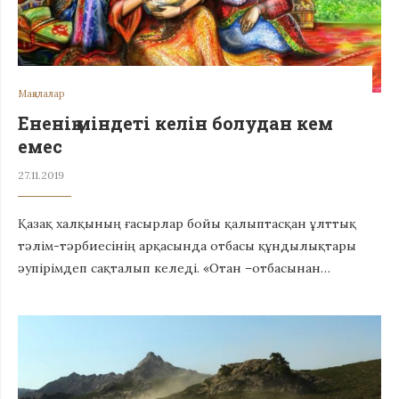
Мақалалар
Ененің міндеті келін болудан кем
емес
27.11.2019
Қазақ халқының ғасырлар бойы қалыптасқан ұлттық
тәлім-тәрбиесінің арқасында отбасы құндылықтары
әупірімдеп сақталып келеді. «Отан –отбасынан…