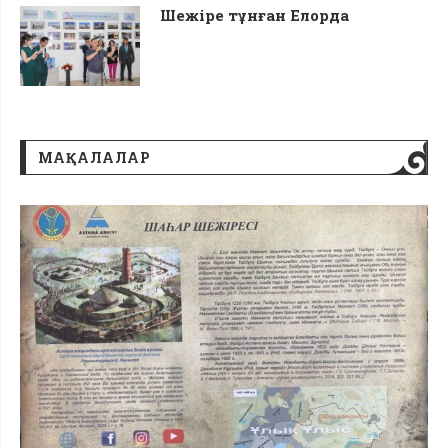
Шежіре тұнған Елорда
МАҚАЛАЛАР