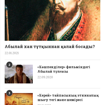
Абылай хан тұтқыннан қалай босады?
22.01.2021
2
«Көшпенділер» фильміндегі
Абылай тұлғасы
22.09.2020
3
«Керей» тайпасының этникалық
шығу тегі жəне шежіресі