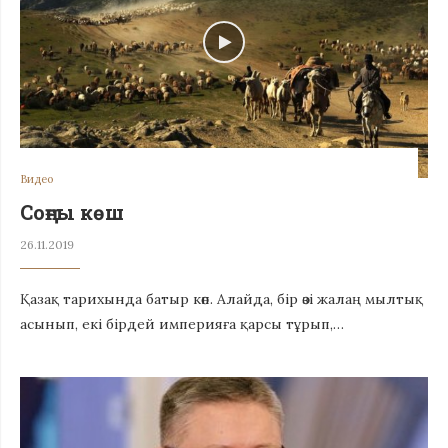
Видео
Соңғы көш
26.11.2019
Қазақ тарихында батыр көп. Алайда, бір өзі жалаң мылтық
асынып, екі бірдей империяға қарсы тұрып,…