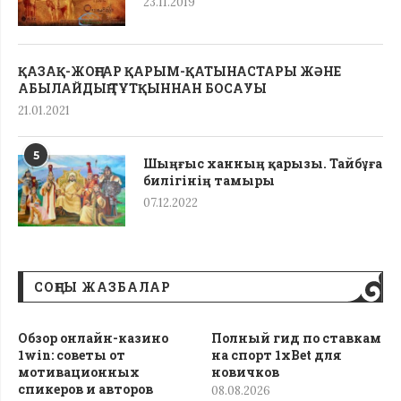
23.11.2019
ҚАЗАҚ-ЖОҢҒАР ҚАРЫМ-ҚАТЫНАСТАРЫ ЖӘНЕ
АБЫЛАЙДЫҢ ТҰТҚЫННАН БОСАУЫ
21.01.2021
5
Шыңғыс ханның қарызы. Тайбұға
билігінің тамыры
07.12.2022
СОҢҒЫ ЖАЗБАЛАР
Обзор онлайн-казино
Полный гид по ставкам
1win: советы от
на спорт 1xBet для
мотивационных
новичков
спикеров и авторов
08.08.2026