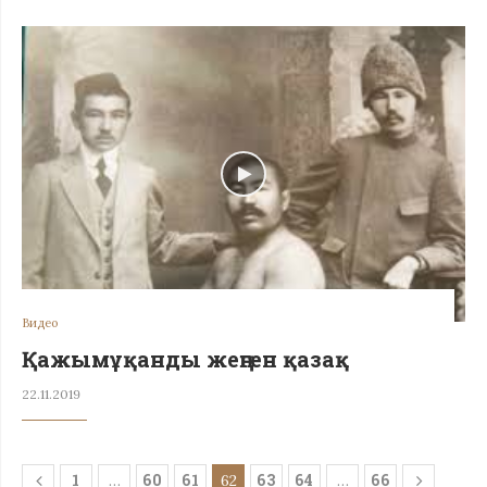
Видео
Қажымұқанды жеңген қазақ
22.11.2019
1
60
61
63
64
66
…
62
…