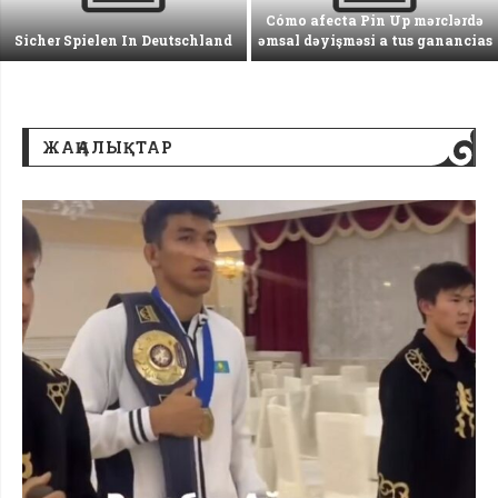
Cómo afecta Pin Up mərclərdə
Sicher Spielen In Deutschland
əmsal dəyişməsi a tus ganancias
ЖАҢАЛЫҚТАР