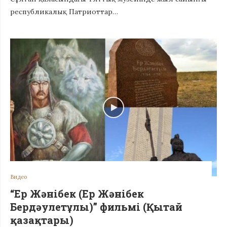
республикалық Патриоттар…
Видео
“Ер Жәнібек (Ер Жәнібек
Бердәулетұлы)” фильмі (Қытай
қазақтары)