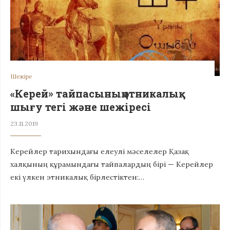
Шежіре
«Керей» тайпасының этникалық
шығу тегі жəне шежіресі
23.11.2019
Керейлер тарихындағы елеулі мəселелер Қазақ
халқының құрамындағы тайпалардың бірі — Керейлер
екі үлкен этникалық бірлестіктен:…