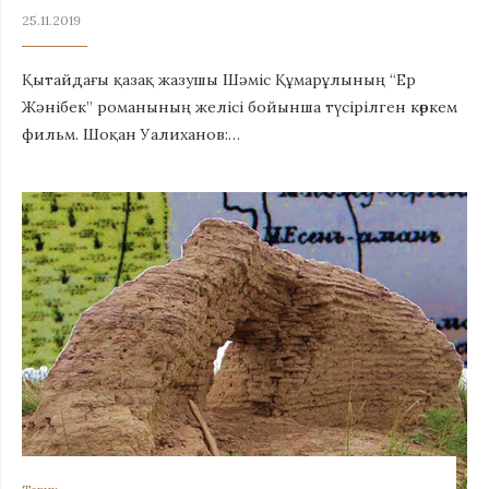
25.11.2019
Қытайдағы қазақ жазушы Шәміс Құмарұлының “Ер
Жәнібек” романының желісі бойынша түсірілген көркем
фильм. Шоқан Уалиханов:…