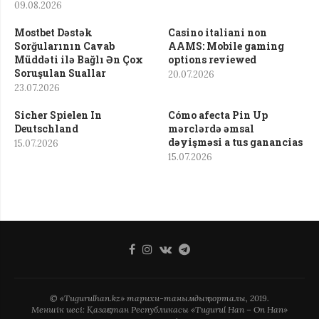
09.08.2026
Mostbet Dəstək
Casino italiani non
Sorğularının Cavab
AAMS: Mobile gaming
Müddəti ilə Bağlı Ən Çox
options reviewed
Soruşulan Suallar
20.07.2026
23.07.2026
Sicher Spielen In
Cómo afecta Pin Up
Deutschland
mərclərdə əmsal
dəyişməsi a tus ganancias
15.07.2026
15.07.2026
© «Tugurulhan.kz» тарихи-танымдық порталы, 2019.
Меншік иесі: Қазақстан Республикасы «Tugurul Han – On Han»