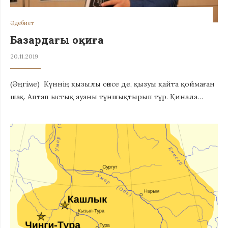
Әдебиет
Базардағы оқиға
20.11.2019
(Әңгіме) Күннің қызылы сөнсе де, қызуы қайта қоймаған
шақ. Аптап ыстық ауаны тұншықтырып тұр. Қинала…