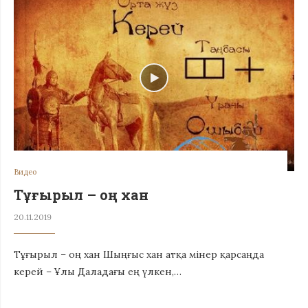
Видео
Тұғырыл – оң хан
20.11.2019
Тұғырыл – оң хан Шыңғыс хан атқа мінер қарсаңда
керей – Ұлы Даладағы ең үлкен,…