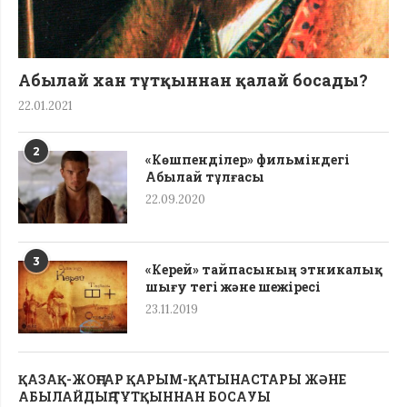
Абылай хан тұтқыннан қалай босады?
22.01.2021
2
«Көшпенділер» фильміндегі
Абылай тұлғасы
22.09.2020
3
«Керей» тайпасының этникалық
шығу тегі жəне шежіресі
23.11.2019
ҚАЗАҚ-ЖОҢҒАР ҚАРЫМ-ҚАТЫНАСТАРЫ ЖӘНЕ
АБЫЛАЙДЫҢ ТҰТҚЫННАН БОСАУЫ