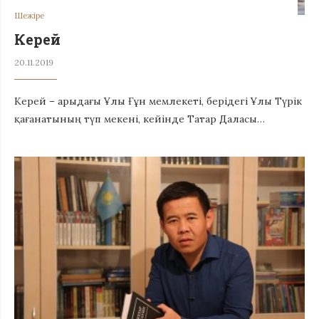
Шежіре
Керей
20.11.2019
Керей – арыдағы Ұлы Ғұн мемлекеті, берідегі Ұлы Түрік
қағанатының түп мекені, кейінде Татар Даласы…