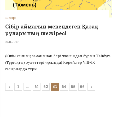
Шежіре
Сібір аймағын мекендеген Қазақ
руларының шежіресі
19.11.2019
(Көшім ханның заманынан бері және одан бұрын Тайбұға
(Тұрғақты) әулеттері тұсында) Керейлер VIII-IX
ғасырларда түркі…
1
61
62
64
65
66
…
63