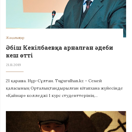
Жаңалықтар
Әбіш Кекілбаевқа арналған әдеби
кеш өтті
21.11.2019
21 қараша. Нұр-Сұлтан. Tugurulhan.kz – Семей
қаласының Орталықтандырылған кітапхана жүйесінде
«Қайнар» колледжі 1 курс студенттерінің…