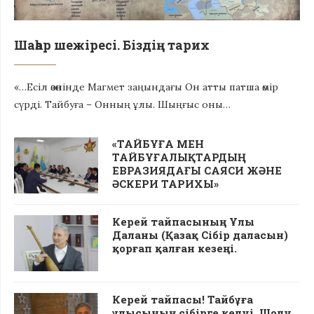
Шаһар шежіресі. Біздің тарих
«…Есіл өзөнінде Магмет заңындағы Он атты патша өмір
сүрді. Тайбуға – Онның ұлы. Шыңғыс оны…
«ТАЙБҰҒА МЕН
ТАЙБҰҒАЛЫҚТАРДЫҢ
ЕВРАЗИЯДАҒЫ САЯСИ ЖӘНЕ
ӘСКЕРИ ТАРИХЫ»
Керей тайпасының Ұлы
Даланы (Қазақ Сібір даласын)
қорғап қалған кезеңі.
Керей тайпасы! Тайбұға
ұлысының сібірге келуі. Шолу