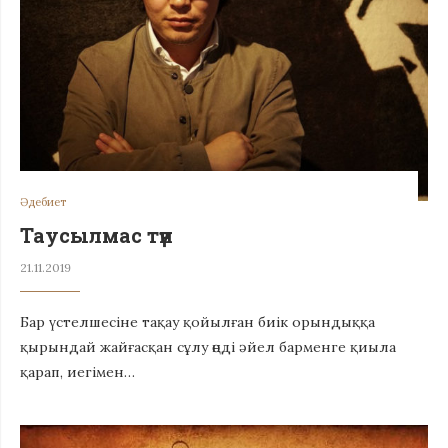
Әдебиет
Таусылмас түн
21.11.2019
Бар үстелшесіне тақау қойылған биік орындыққа
қырындай жайғасқан сұлу өңді әйел барменге қиыла
қарап, иегімен…