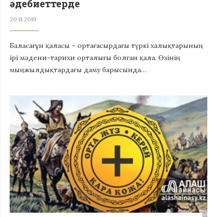
әдебиеттерде
20.11.2019
Баласағұн қаласы – ортағасырдағы түркі халықтарының
ірі мәдени-тарихи орталығы болған қала. Өзінің
мыңжылдықтардағы даму барысында…