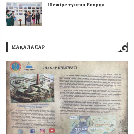
Шежіре тұнған Елорда
МАҚАЛАЛАР