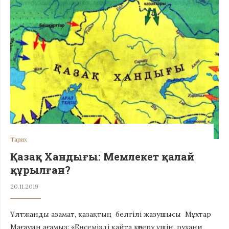
Тарих
Қазақ Хандығы: Мемлекет қалай
құрылған?
20.11.2019
Ұлтжанды азамат, қазақтың белгілі жазушысы Мұхтар
Мағауин ағамыз: «Еңсемізді қайта көтеру үшін, рухани