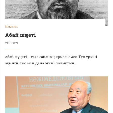
Мақалалар
Абай шүңеті
21.11.2019
Абай шүңеті – таяз сананың ермегі емес. Түп төркіні
ақылгөй әже мен дана әкені, халықтың…