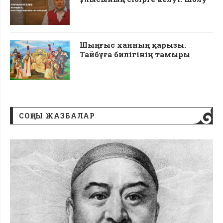
Шыңғыс ханның қарызы.
Тайбұға билігінің тамыры
CОҢҒЫ ЖАЗБАЛАР