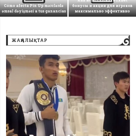
Cómo afecta Pin Up mərclərdə
бонусы и акции для игроков
əmsal dəyişməsi a tus ganancias
максимально эффективно
ЖАҢАЛЫҚТАР