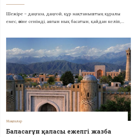
Шежіре – даңғаза, даңғой, құр мақтаныштың құралы
емес, өзіне сенімді, аяғын нық басатын, қайдан келіп,…
Мақалалар
Баласағұн қаласы ежелгі жазба