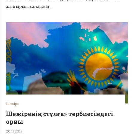
жаңғырып, санадағы…
Шежіре
Шежіренің «тұлға» тәрбиесіндегі
орны
20.11.2019