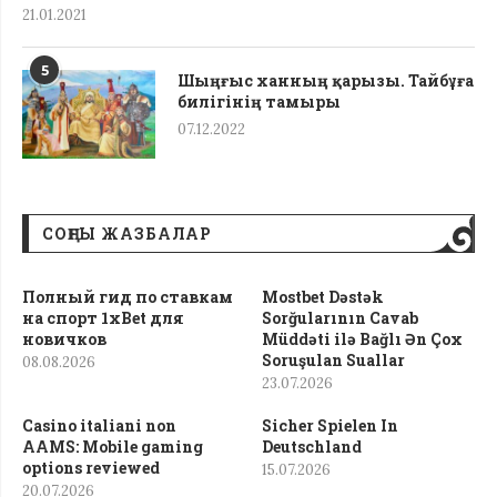
21.01.2021
5
Шыңғыс ханның қарызы. Тайбұға
билігінің тамыры
07.12.2022
СОҢҒЫ ЖАЗБАЛАР
Полный гид по ставкам
Mostbet Dəstək
на спорт 1xBet для
Sorğularının Cavab
новичков
Müddəti ilə Bağlı Ən Çox
Soruşulan Suallar
08.08.2026
23.07.2026
Casino italiani non
Sicher Spielen In
AAMS: Mobile gaming
Deutschland
options reviewed
15.07.2026
20.07.2026